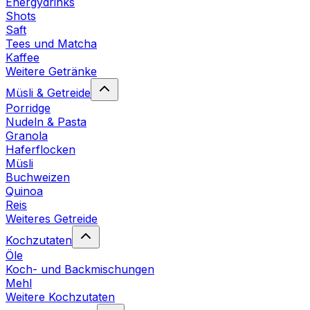
Energydrinks
Shots
Saft
Tees und Matcha
Kaffee
Weitere Getränke
Müsli & Getreide
Porridge
Nudeln & Pasta
Granola
Haferflocken
Müsli
Buchweizen
Quinoa
Reis
Weiteres Getreide
Kochzutaten
Öle
Koch- und Backmischungen
Mehl
Weitere Kochzutaten