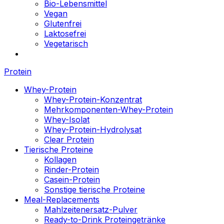
Bio-Lebensmittel
Vegan
Glutenfrei
Laktosefrei
Vegetarisch
Protein
Whey-Protein
Whey-Protein-Konzentrat
Mehrkomponenten-Whey-Protein
Whey-Isolat
Whey-Protein-Hydrolysat
Clear Protein
Tierische Proteine
Kollagen
Rinder-Protein
Casein-Protein
Sonstige tierische Proteine
Meal-Replacements
Mahlzeitenersatz-Pulver
Ready-to-Drink Proteingetränke