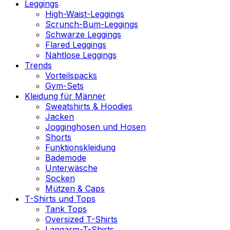
Leggings
High-Waist-Leggings
Scrunch-Bum-Leggings
Schwarze Leggings
Flared Leggings
Nahtlose Leggings
Trends
Vorteilspacks
Gym-Sets
Kleidung für Männer
Sweatshirts & Hoodies
Jacken
Jogginghosen und Hosen
Shorts
Funktionskleidung
Bademode
Unterwäsche
Socken
Mützen & Caps
T-Shirts und Tops
Tank Tops
Oversized T-Shirts
Langarm-T-Shirts