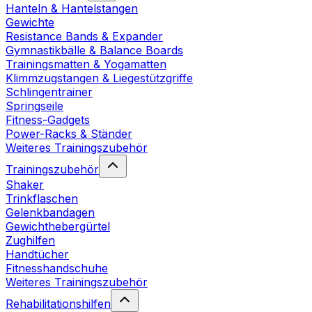
Hanteln & Hantelstangen
Gewichte
Resistance Bands & Expander
Gymnastikbälle & Balance Boards
Trainingsmatten & Yogamatten
Klimmzugstangen & Liegestützgriffe
Schlingentrainer
Springseile
Fitness-Gadgets
Power-Racks & Ständer
Weiteres Trainingszubehör
Trainingszubehör
Shaker
Trinkflaschen
Gelenkbandagen
Gewichthebergürtel
Zughilfen
Handtücher
Fitnesshandschuhe
Weiteres Trainingszubehör
Rehabilitationshilfen