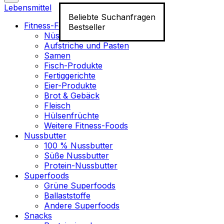
Lebensmittel
Beliebte Suchanfragen
Fitness-Food
Bestseller
Nüsse
Aufstriche und Pasten
Samen
Fisch-Produkte
Fertiggerichte
Eier-Produkte
Brot & Gebäck
Fleisch
Hülsenfrüchte
Weitere Fitness-Foods
Nussbutter
100 % Nussbutter
Süße Nussbutter
Protein-Nussbutter
Superfoods
Grüne Superfoods
Ballaststoffe
Andere Superfoods
Snacks