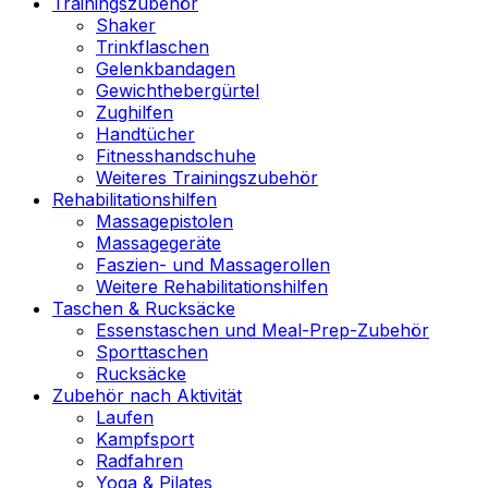
Trainingszubehör
Shaker
Trinkflaschen
Gelenkbandagen
Gewichthebergürtel
Zughilfen
Handtücher
Fitnesshandschuhe
Weiteres Trainingszubehör
Rehabilitationshilfen
Massagepistolen
Massagegeräte
Faszien- und Massagerollen
Weitere Rehabilitationshilfen
Taschen & Rucksäcke
Essenstaschen und Meal-Prep-Zubehör
Sporttaschen
Rucksäcke
Zubehör nach Aktivität
Laufen
Kampfsport
Radfahren
Yoga & Pilates