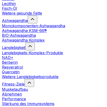
Lecithin
Fisch-Öl
Weitere gesunde Fette
Ashwagandha
Monokomponenten-Ashwagandha
Ashwagandha KSM-66®
BIO-Ashwagandha
Ashwagandha Komplex
Langlebigkeit
Langlebigkeits-Komplex-Produkte
NAD+
Berberin
Resveratrol
Quercetin
Weitere Langlebigkeitsprodukte
Fitness-Ziele
Muskelaufbau
Abnehmen
Performance
Stärkung des Immunsystems