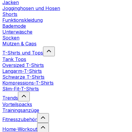
Jacken
Jogginghosen und Hosen
Shorts
Funktionskleidung
Bademode
Unterwäsche
Socken
Mützen & Caps
T-Shirts und Tops
Tank Tops
Oversized T-Shirts
Langarm-T-Shirts
Schwarze T-Shirts
Kompressions-T-Shirts
Slim-Fit-T-Shirts
Trends
Vorteilspacks
Trainingsanzüge
Fitnesszubehör
Home-Workout