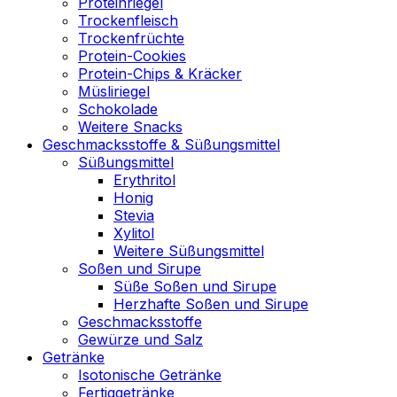
Proteinriegel
Trockenfleisch
Trockenfrüchte
Protein-Cookies
Protein-Chips & Kräcker
Müsliriegel
Schokolade
Weitere Snacks
Geschmacksstoffe & Süßungsmittel
Süßungsmittel
Erythritol
Honig
Stevia
Xylitol
Weitere Süßungsmittel
Soßen und Sirupe
Süße Soßen und Sirupe
Herzhafte Soßen und Sirupe
Geschmacksstoffe
Gewürze und Salz
Getränke
Isotonische Getränke
Fertiggetränke