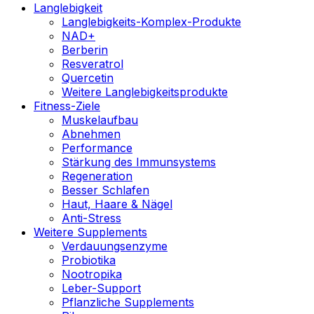
Langlebigkeit
Langlebigkeits-Komplex-Produkte
NAD+
Berberin
Resveratrol
Quercetin
Weitere Langlebigkeitsprodukte
Fitness-Ziele
Muskelaufbau
Abnehmen
Performance
Stärkung des Immunsystems
Regeneration
Besser Schlafen
Haut, Haare & Nägel
Anti-Stress
Weitere Supplements
Verdauungsenzyme
Probiotika
Nootropika
Leber-Support
Pflanzliche Supplements