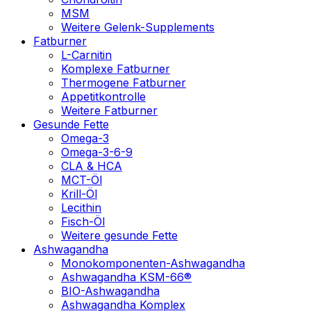
MSM
Weitere Gelenk-Supplements
Fatburner
L-Carnitin
Komplexe Fatburner
Thermogene Fatburner
Appetitkontrolle
Weitere Fatburner
Gesunde Fette
Omega-3
Omega-3-6-9
CLA & HCA
MCT-Öl
Krill-Öl
Lecithin
Fisch-Öl
Weitere gesunde Fette
Ashwagandha
Monokomponenten-Ashwagandha
Ashwagandha KSM-66®
BIO-Ashwagandha
Ashwagandha Komplex