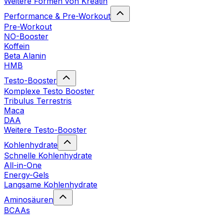
Weitere Formen von Kreatin
Performance & Pre-Workout
Pre-Workout
NO-Booster
Koffein
Beta Alanin
HMB
Testo-Booster
Komplexe Testo Booster
Tribulus Terrestris
Maca
DAA
Weitere Testo-Booster
Kohlenhydrate
Schnelle Kohlenhydrate
All-in-One
Energy-Gels
Langsame Kohlenhydrate
Aminosäuren
BCAAs