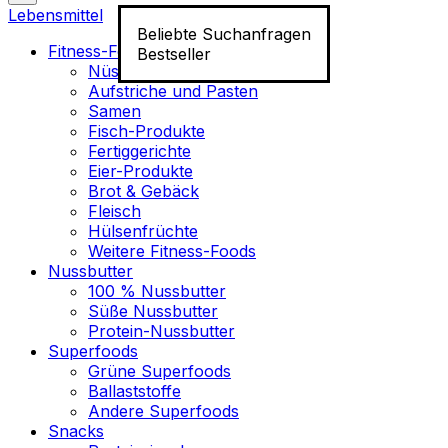
Lebensmittel
Beliebte Suchanfragen
Fitness-Food
Bestseller
Nüsse
Aufstriche und Pasten
Samen
Fisch-Produkte
Fertiggerichte
Eier-Produkte
Brot & Gebäck
Fleisch
Hülsenfrüchte
Weitere Fitness-Foods
Nussbutter
100 % Nussbutter
Süße Nussbutter
Protein-Nussbutter
Superfoods
Grüne Superfoods
Ballaststoffe
Andere Superfoods
Snacks