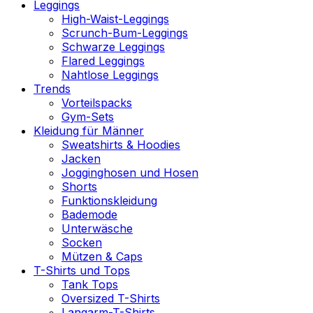
Leggings
High-Waist-Leggings
Scrunch-Bum-Leggings
Schwarze Leggings
Flared Leggings
Nahtlose Leggings
Trends
Vorteilspacks
Gym-Sets
Kleidung für Männer
Sweatshirts & Hoodies
Jacken
Jogginghosen und Hosen
Shorts
Funktionskleidung
Bademode
Unterwäsche
Socken
Mützen & Caps
T-Shirts und Tops
Tank Tops
Oversized T-Shirts
Langarm-T-Shirts