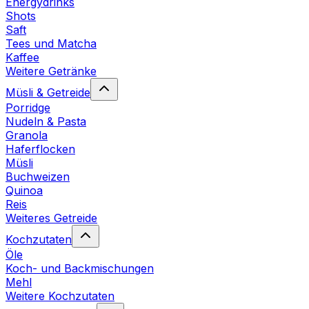
Energydrinks
Shots
Saft
Tees und Matcha
Kaffee
Weitere Getränke
Müsli & Getreide
Porridge
Nudeln & Pasta
Granola
Haferflocken
Müsli
Buchweizen
Quinoa
Reis
Weiteres Getreide
Kochzutaten
Öle
Koch- und Backmischungen
Mehl
Weitere Kochzutaten