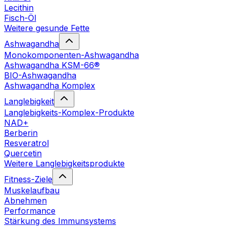
Lecithin
Fisch-Öl
Weitere gesunde Fette
Ashwagandha
Monokomponenten-Ashwagandha
Ashwagandha KSM-66®
BIO-Ashwagandha
Ashwagandha Komplex
Langlebigkeit
Langlebigkeits-Komplex-Produkte
NAD+
Berberin
Resveratrol
Quercetin
Weitere Langlebigkeitsprodukte
Fitness-Ziele
Muskelaufbau
Abnehmen
Performance
Stärkung des Immunsystems