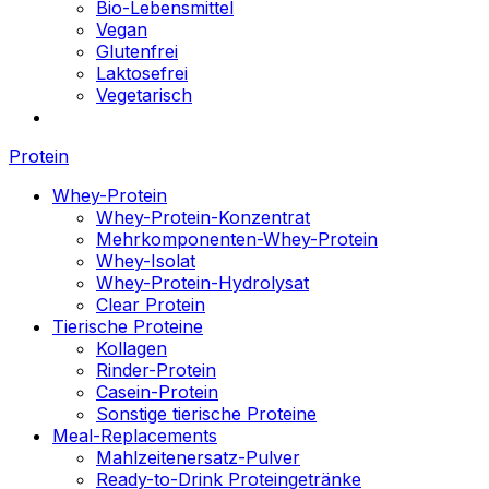
Bio-Lebensmittel
Vegan
Glutenfrei
Laktosefrei
Vegetarisch
Protein
Whey-Protein
Whey-Protein-Konzentrat
Mehrkomponenten-Whey-Protein
Whey-Isolat
Whey-Protein-Hydrolysat
Clear Protein
Tierische Proteine
Kollagen
Rinder-Protein
Casein-Protein
Sonstige tierische Proteine
Meal-Replacements
Mahlzeitenersatz-Pulver
Ready-to-Drink Proteingetränke