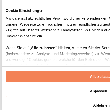
Massagepistolen
Massagegeräte
Cookie Einstellungen
Faszien- und Massagerollen
Weitere Rehabilitationshilfen
Als datenschutzrechtlicher Verantwortlicher verwenden wir
unserer Webseite zu ermöglichen, nutzerfreundlicher zu gest
Taschen & Rucksäcke
Essenstaschen und Meal-Prep-Zubehör
Zugriffe auf unserer Webseite zu analysieren. Wir binden auc
Sporttaschen
unserer Webseite ein.
Rucksäcke
Zubehör nach Aktivität
Wenn Sie auf „
Alle zulassen
“ klicken, stimmen Sie der Set
Laufen
(insbesondere zu Analyse- und Marketingzwecken) zu. Wenn 
Kampfsport
„notwendige“ Cookies gesetzt, welche für den Betrieb der We
Radfahren
individuelle Auswahl treffen, indem Sie unter „
Anpassen
“ ei
Yoga & Pilates
erlauben
“ klicken.
Kältetherapie
Alle zulass
Schwimmen
Wandern
Weitere Informationen über die Verarbeitung Ihrer Daten find
Cookies“ sowie in unserer
Datenschutzerklärung
.
Biohacking
Anpassen
Rotlichttherapie
Wasserfilter und Kannen
Sie können Ihre Einwilligung jederzeit in den
Cookie-Einstel
Ablehnen
widerrufen.
Mehr Info
Nachhaltiger Haushalt