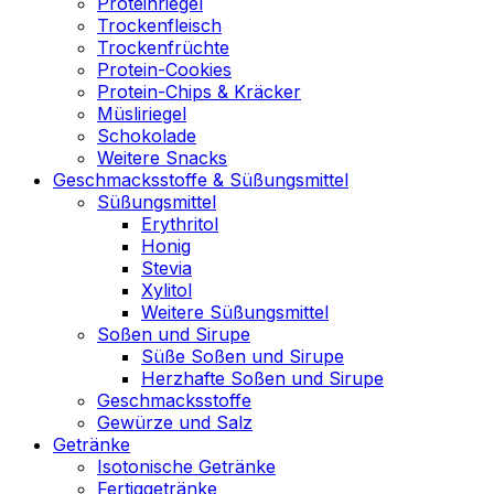
Proteinriegel
Trockenfleisch
Trockenfrüchte
Protein-Cookies
Protein-Chips & Kräcker
Müsliriegel
Schokolade
Weitere Snacks
Geschmacksstoffe & Süßungsmittel
Süßungsmittel
Erythritol
Honig
Stevia
Xylitol
Weitere Süßungsmittel
Soßen und Sirupe
Süße Soßen und Sirupe
Herzhafte Soßen und Sirupe
Geschmacksstoffe
Gewürze und Salz
Getränke
Isotonische Getränke
Fertiggetränke