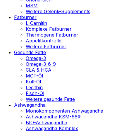
MSM
Weitere Gelenk-Supplements
Fatburner
L-Carnitin
Komplexe Fatburner
Thermogene Fatburner
Appetitkontrolle
Weitere Fatburner
Gesunde Fette
Omega-3
Omega-3-6-9
CLA & HCA
MCT-Öl
Krill-Öl
Lecithin
Fisch-Öl
Weitere gesunde Fette
Ashwagandha
Monokomponenten-Ashwagandha
Ashwagandha KSM-66®
BIO-Ashwagandha
Ashwagandha Komplex