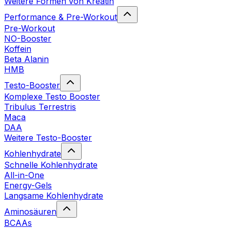
Weitere Formen von Kreatin
Performance & Pre-Workout
Pre-Workout
NO-Booster
Koffein
Beta Alanin
HMB
Testo-Booster
Komplexe Testo Booster
Tribulus Terrestris
Maca
DAA
Weitere Testo-Booster
Kohlenhydrate
Schnelle Kohlenhydrate
All-in-One
Energy-Gels
Langsame Kohlenhydrate
Aminosäuren
BCAAs