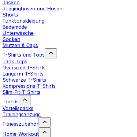
Jacken
Jogginghosen und Hosen
Shorts
Funktionskleidung
Bademode
Unterwäsche
Socken
Mützen & Caps
T-Shirts und Tops
Tank Tops
Oversized T-Shirts
Langarm-T-Shirts
Schwarze T-Shirts
Kompressions-T-Shirts
Slim-Fit-T-Shirts
Trends
Vorteilspacks
Trainingsanzüge
Fitnesszubehör
Home-Workout