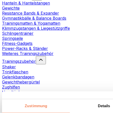
Hanteln & Hantelstangen
Gewichte
Resistance Bands & Expander
Gymnastikbälle & Balance Boards
Trainingsmatten & Yogamatten
Klimmzugstangen & Liegestützgriffe
Schlingentrainer
Springseile
Fitness-Gadgets
Power-Racks & Ständer
Weiteres Trainingszubehör
Trainingszubehör
Shaker
Trinkflaschen
Gelenkbandagen
Gewichthebergürtel
Zughilfen
Handtücher
Fitnesshandschuhe
Weiteres Trainingszubehör
Zustimmung
Details
Rehabilitationshilfen