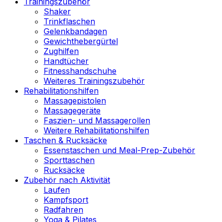
Trainingszubehör
Shaker
Trinkflaschen
Gelenkbandagen
Gewichthebergürtel
Zughilfen
Handtücher
Fitnesshandschuhe
Weiteres Trainingszubehör
Rehabilitationshilfen
Massagepistolen
Massagegeräte
Faszien- und Massagerollen
Weitere Rehabilitationshilfen
Taschen & Rucksäcke
Essenstaschen und Meal-Prep-Zubehör
Sporttaschen
Rucksäcke
Zubehör nach Aktivität
Laufen
Kampfsport
Radfahren
Yoga & Pilates