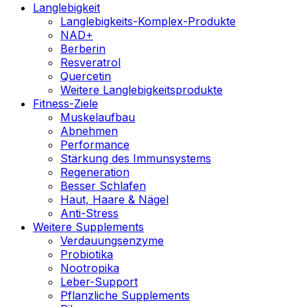
Langlebigkeit
Langlebigkeits-Komplex-Produkte
NAD+
Berberin
Resveratrol
Quercetin
Weitere Langlebigkeitsprodukte
Fitness-Ziele
Muskelaufbau
Abnehmen
Performance
Stärkung des Immunsystems
Regeneration
Besser Schlafen
Haut, Haare & Nägel
Anti-Stress
Weitere Supplements
Verdauungsenzyme
Probiotika
Nootropika
Leber-Support
Pflanzliche Supplements