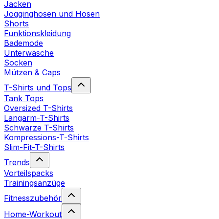
Jacken
Jogginghosen und Hosen
Shorts
Funktionskleidung
Bademode
Unterwäsche
Socken
Mützen & Caps
T-Shirts und Tops
Tank Tops
Oversized T-Shirts
Langarm-T-Shirts
Schwarze T-Shirts
Kompressions-T-Shirts
Slim-Fit-T-Shirts
Trends
Vorteilspacks
Trainingsanzüge
Fitnesszubehör
Home-Workout