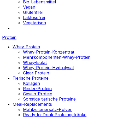
Bio-Lebensmittel
Vegan
Glutenfrei
Laktosefrei
Vegetarisch
Protein
Whey-Protein
Whey-Protein-Konzentrat
Mehrkomponenten-Whey-Protein
Whey-Isolat
Whey-Protein-Hydrolysat
Clear Protein
Tierische Proteine
Kollagen
Rinder-Protein
Casein-Protein
Sonstige tierische Proteine
Meal-Replacements
Mahlzeitenersatz-Pulver
Ready-to-Drink Proteingetränke