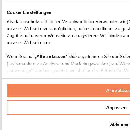
Massagepistolen
Massagegeräte
Cookie Einstellungen
Faszien- und Massagerollen
Weitere Rehabilitationshilfen
Als datenschutzrechtlicher Verantwortlicher verwenden wir
unserer Webseite zu ermöglichen, nutzerfreundlicher zu gest
Taschen & Rucksäcke
Essenstaschen und Meal-Prep-Zubehör
Zugriffe auf unserer Webseite zu analysieren. Wir binden auc
Sporttaschen
unserer Webseite ein.
Rucksäcke
Zubehör nach Aktivität
Wenn Sie auf „
Alle zulassen
“ klicken, stimmen Sie der Set
Laufen
(insbesondere zu Analyse- und Marketingzwecken) zu. Wenn 
Kampfsport
„notwendige“ Cookies gesetzt, welche für den Betrieb der We
Radfahren
individuelle Auswahl treffen, indem Sie unter „
Anpassen
“ ei
Yoga & Pilates
erlauben
“ klicken.
Kältetherapie
Alle zulass
Schwimmen
Wandern
Weitere Informationen über die Verarbeitung Ihrer Daten find
Cookies“ sowie in unserer
Datenschutzerklärung
.
Biohacking
Anpassen
Rotlichttherapie
Wasserfilter und Kannen
Sie können Ihre Einwilligung jederzeit in den
Cookie-Einstel
Ablehnen
widerrufen.
Mehr Info
Nachhaltiger Haushalt