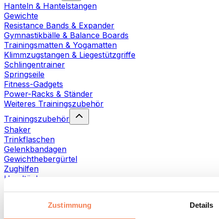
Hanteln & Hantelstangen
Gewichte
Resistance Bands & Expander
Gymnastikbälle & Balance Boards
Trainingsmatten & Yogamatten
Klimmzugstangen & Liegestützgriffe
Schlingentrainer
Springseile
Fitness-Gadgets
Power-Racks & Ständer
Weiteres Trainingszubehör
Trainingszubehör
Shaker
Trinkflaschen
Gelenkbandagen
Gewichthebergürtel
Zughilfen
Handtücher
Fitnesshandschuhe
Weiteres Trainingszubehör
Zustimmung
Details
Rehabilitationshilfen