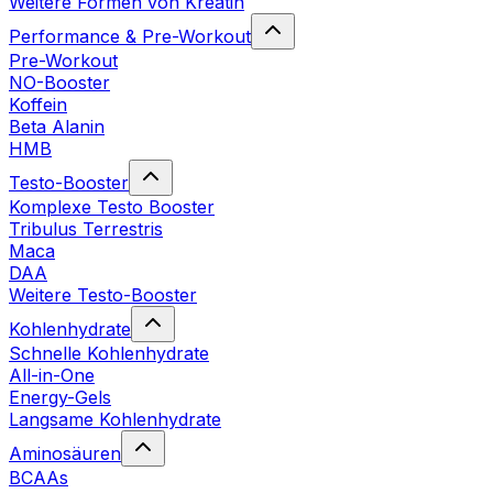
Weitere Formen von Kreatin
Performance & Pre-Workout
Pre-Workout
NO-Booster
Koffein
Beta Alanin
HMB
Testo-Booster
Komplexe Testo Booster
Tribulus Terrestris
Maca
DAA
Weitere Testo-Booster
Kohlenhydrate
Schnelle Kohlenhydrate
All-in-One
Energy-Gels
Langsame Kohlenhydrate
Aminosäuren
BCAAs