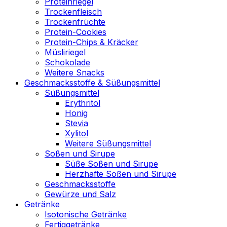
Proteinriegel
Trockenfleisch
Trockenfrüchte
Protein-Cookies
Protein-Chips & Kräcker
Müsliriegel
Schokolade
Weitere Snacks
Geschmacksstoffe & Süßungsmittel
Süßungsmittel
Erythritol
Honig
Stevia
Xylitol
Weitere Süßungsmittel
Soßen und Sirupe
Süße Soßen und Sirupe
Herzhafte Soßen und Sirupe
Geschmacksstoffe
Gewürze und Salz
Getränke
Isotonische Getränke
Fertiggetränke