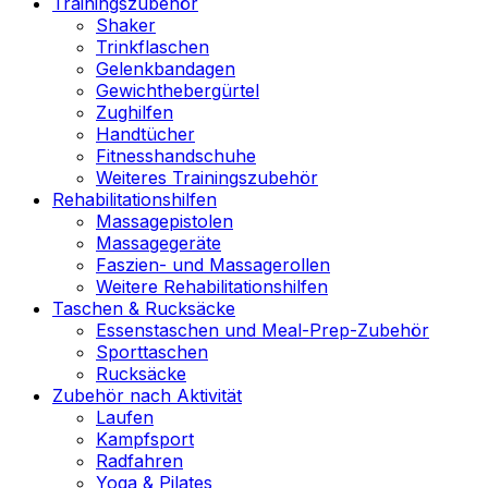
Trainingszubehör
Shaker
Trinkflaschen
Gelenkbandagen
Gewichthebergürtel
Zughilfen
Handtücher
Fitnesshandschuhe
Weiteres Trainingszubehör
Rehabilitationshilfen
Massagepistolen
Massagegeräte
Faszien- und Massagerollen
Weitere Rehabilitationshilfen
Taschen & Rucksäcke
Essenstaschen und Meal-Prep-Zubehör
Sporttaschen
Rucksäcke
Zubehör nach Aktivität
Laufen
Kampfsport
Radfahren
Yoga & Pilates