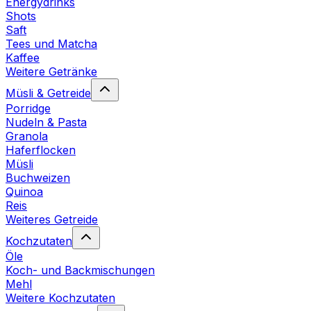
Energydrinks
Shots
Saft
Tees und Matcha
Kaffee
Weitere Getränke
Müsli & Getreide
Porridge
Nudeln & Pasta
Granola
Haferflocken
Müsli
Buchweizen
Quinoa
Reis
Weiteres Getreide
Kochzutaten
Öle
Koch- und Backmischungen
Mehl
Weitere Kochzutaten