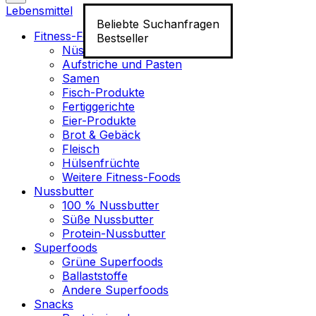
Lebensmittel
Beliebte Suchanfragen
Fitness-Food
Bestseller
Nüsse
Aufstriche und Pasten
Samen
Fisch-Produkte
Fertiggerichte
Eier-Produkte
Brot & Gebäck
Fleisch
Hülsenfrüchte
Weitere Fitness-Foods
Nussbutter
100 % Nussbutter
Süße Nussbutter
Protein-Nussbutter
Superfoods
Grüne Superfoods
Ballaststoffe
Andere Superfoods
Snacks