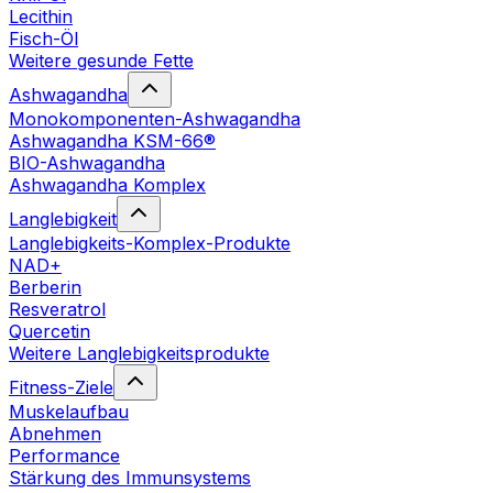
Lecithin
Fisch-Öl
Weitere gesunde Fette
Ashwagandha
Monokomponenten-Ashwagandha
Ashwagandha KSM-66®
BIO-Ashwagandha
Ashwagandha Komplex
Langlebigkeit
Langlebigkeits-Komplex-Produkte
NAD+
Berberin
Resveratrol
Quercetin
Weitere Langlebigkeitsprodukte
Fitness-Ziele
Muskelaufbau
Abnehmen
Performance
Stärkung des Immunsystems