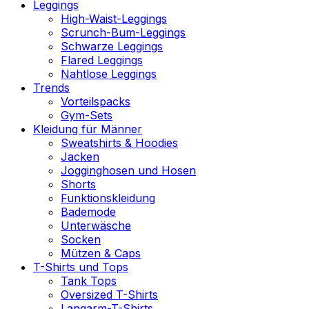
Leggings
High-Waist-Leggings
Scrunch-Bum-Leggings
Schwarze Leggings
Flared Leggings
Nahtlose Leggings
Trends
Vorteilspacks
Gym-Sets
Kleidung für Männer
Sweatshirts & Hoodies
Jacken
Jogginghosen und Hosen
Shorts
Funktionskleidung
Bademode
Unterwäsche
Socken
Mützen & Caps
T-Shirts und Tops
Tank Tops
Oversized T-Shirts
Langarm-T-Shirts