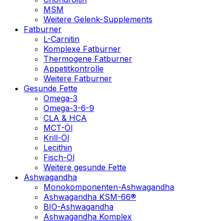
MSM
Weitere Gelenk-Supplements
Fatburner
L-Carnitin
Komplexe Fatburner
Thermogene Fatburner
Appetitkontrolle
Weitere Fatburner
Gesunde Fette
Omega-3
Omega-3-6-9
CLA & HCA
MCT-Öl
Krill-Öl
Lecithin
Fisch-Öl
Weitere gesunde Fette
Ashwagandha
Monokomponenten-Ashwagandha
Ashwagandha KSM-66®
BIO-Ashwagandha
Ashwagandha Komplex