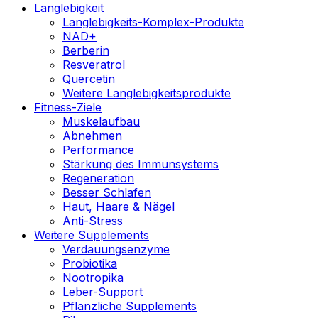
Langlebigkeit
Langlebigkeits-Komplex-Produkte
NAD+
Berberin
Resveratrol
Quercetin
Weitere Langlebigkeitsprodukte
Fitness-Ziele
Muskelaufbau
Abnehmen
Performance
Stärkung des Immunsystems
Regeneration
Besser Schlafen
Haut, Haare & Nägel
Anti-Stress
Weitere Supplements
Verdauungsenzyme
Probiotika
Nootropika
Leber-Support
Pflanzliche Supplements