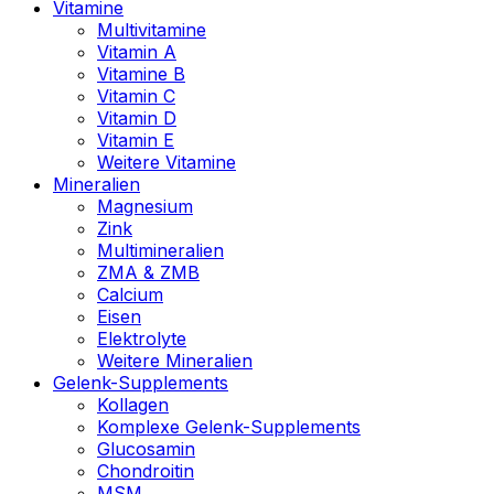
Vitamine
Multivitamine
Vitamin A
Vitamine B
Vitamin C
Vitamin D
Vitamin E
Weitere Vitamine
Mineralien
Magnesium
Zink
Multimineralien
ZMA & ZMB
Calcium
Eisen
Elektrolyte
Weitere Mineralien
Gelenk-Supplements
Kollagen
Komplexe Gelenk-Supplements
Glucosamin
Chondroitin
MSM