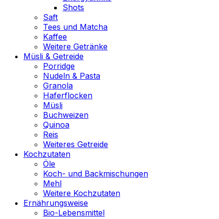
Shots
Saft
Tees und Matcha
Kaffee
Weitere Getränke
Müsli & Getreide
Porridge
Nudeln & Pasta
Granola
Haferflocken
Müsli
Buchweizen
Quinoa
Reis
Weiteres Getreide
Kochzutaten
Öle
Koch- und Backmischungen
Mehl
Weitere Kochzutaten
Ernährungsweise
Bio-Lebensmittel