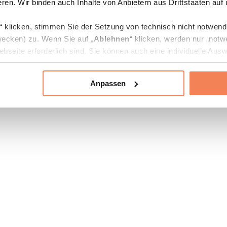
ren. Wir binden auch Inhalte von Anbietern aus Drittstaaten auf
“ klicken, stimmen Sie der Setzung von technisch nicht notwen
ecken) zu. Wenn Sie auf „
Ablehnen
“ klicken, werden nur „notw
bseite erforderlich sind. Sie können auch eine individuelle Ausw
rien an- oder abwählen und „
Auswahl erlauben
“ klicken.
Anpassen
ie Verarbeitung Ihrer Daten finden Sie in den Unterpunkten „Deta
zerklärung
.
jederzeit in den
Cookie-Einstellungen
auf unserer Webseite änd