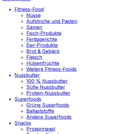
Fitness-Food
Nüsse
Aufstriche und Pasten
Samen
Fisch-Produkte
Fertiggerichte
Eier-Produkte
Brot & Gebäck
Fleisch
Hülsenfrüchte
Weitere Fitness-Foods
Nussbutter
100 % Nussbutter
Süße Nussbutter
Protein-Nussbutter
Superfoods
Grüne Superfoods
Ballaststoffe
Andere Superfoods
Snacks
Proteinriegel