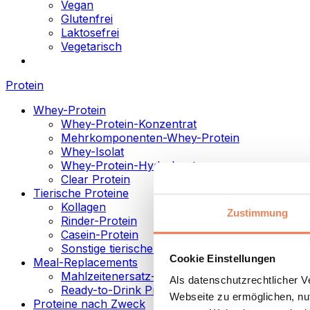
Vegan
Glutenfrei
Laktosefrei
Vegetarisch
Protein
Whey-Protein
Whey-Protein-Konzentrat
Mehrkomponenten-Whey-Protein
Whey-Isolat
Whey-Protein-Hydrolysat
Clear Protein
Tierische Proteine
Kollagen
Zustimmung
Rinder-Protein
Casein-Protein
Sonstige tierische Proteine
Cookie Einstellungen
Meal-Replacements
Mahlzeitenersatz-Pulver
Als datenschutzrechtlicher 
Ready-to-Drink Proteingetränke
Webseite zu ermöglichen, nut
Proteine nach Zweck