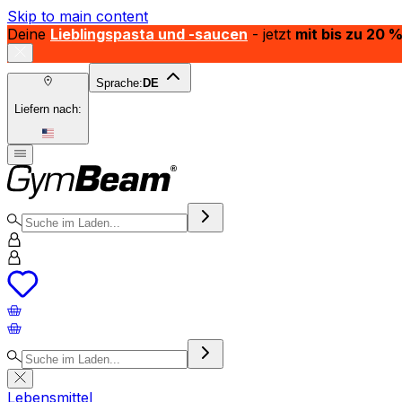
Skip to main content
Deine
Lieblingspasta und -saucen
- jetzt
mit bis zu 20 
Sprache:
DE
Liefern nach:
Lebensmittel