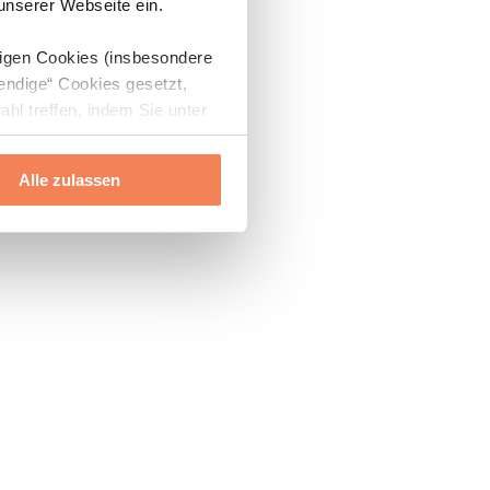
 unserer Webseite ein.
digen Cookies (insbesondere
endige“ Cookies gesetzt,
ahl treffen, indem Sie unter
Alle zulassen
ils“ und „Über Cookies“
ern oder widerrufen.
Mehr