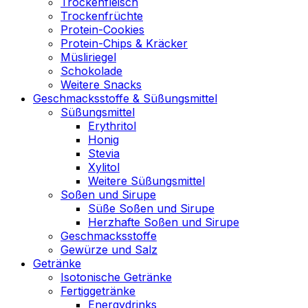
Trockenfleisch
Trockenfrüchte
Protein-Cookies
Protein-Chips & Kräcker
Müsliriegel
Schokolade
Weitere Snacks
Geschmacksstoffe & Süßungsmittel
Süßungsmittel
Erythritol
Honig
Stevia
Xylitol
Weitere Süßungsmittel
Soßen und Sirupe
Süße Soßen und Sirupe
Herzhafte Soßen und Sirupe
Geschmacksstoffe
Gewürze und Salz
Getränke
Isotonische Getränke
Fertiggetränke
Energydrinks