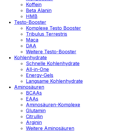
Koffein
Beta Alanin
HMB
Testo-Booster
Komplexe Testo Booster
Tribulus Terrestris
Maca
DAA
Weitere Testo-Booster
Kohlenhydrate
Schnelle Kohlenhydrate
All-in-One
Energy-Gels
Langsame Kohlenhydrate
Aminosäuren
BCAAs
EAAs
Aminosäuren-Komplexe
Glutamin
Citrullin
Arginin
Weitere Aminosäuren