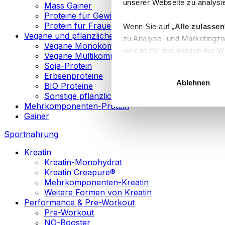
unserer Webseite zu analysie
Mass Gainer
Proteine für Gewichtsverlust
Protein für Frauen
Wenn Sie auf „
Alle zulassen
Vegane und pflanzliche Proteine
zu Analyse- und Marketingzw
Vegane Monokomponenten-Proteine
welche für den Betrieb der We
Vegane Multikomponenten-Proteine
„
Anpassen
“ einzelne Katego
Soja-Protein
Erbsenproteine
Ablehnen
BIO Proteine
Weitere Informationen über d
Sonstige pflanzliche Proteine
sowie in unserer
Datenschut
Mehrkomponenten-Protein
Gainer
Sie können Ihre Einwilligung 
Sportnahrung
Info
Kreatin
Kreatin-Monohydrat
Kreatin Creapure®
Mehrkomponenten-Kreatin
Weitere Formen von Kreatin
Performance & Pre-Workout
Pre-Workout
NO-Booster