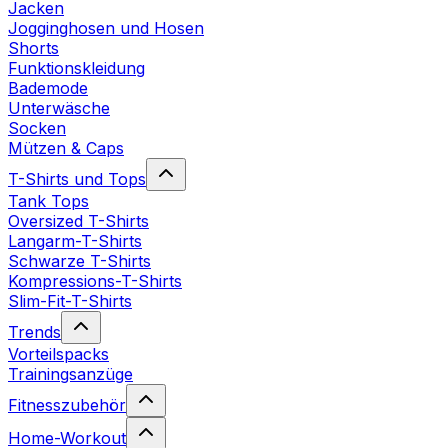
Jacken
Jogginghosen und Hosen
Shorts
Funktionskleidung
Bademode
Unterwäsche
Socken
Mützen & Caps
T-Shirts und Tops
Tank Tops
Oversized T-Shirts
Langarm-T-Shirts
Schwarze T-Shirts
Kompressions-T-Shirts
Slim-Fit-T-Shirts
Trends
Vorteilspacks
Trainingsanzüge
Fitnesszubehör
Home-Workout