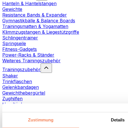
Hanteln & Hantelstangen
Gewichte
Resistance Bands & Expander
Gymnastikbälle & Balance Boards
Trainingsmatten & Yogamatten
Klimmzugstangen & Liegestützgriffe
Schlingentrainer
Springseile
Fitness-Gadgets
Power-Racks & Ständer
Weiteres Trainingszubehör
Trainingszubehör
Shaker
Trinkflaschen
Gelenkbandagen
Gewichthebergürtel
Zughilfen
Handtücher
Fitnesshandschuhe
Weiteres Trainingszubehör
Zustimmung
Details
Rehabilitationshilfen