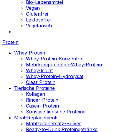
Bio-Lebensmittel
Vegan
Glutenfrei
Laktosefrei
Vegetarisch
Protein
Whey-Protein
Whey-Protein-Konzentrat
Mehrkomponenten-Whey-Protein
Whey-Isolat
Whey-Protein-Hydrolysat
Clear Protein
Tierische Proteine
Kollagen
Rinder-Protein
Casein-Protein
Sonstige tierische Proteine
Meal-Replacements
Mahlzeitenersatz-Pulver
Ready-to-Drink Proteingetränke