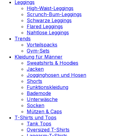
Leggings
High-Waist-Leggings
Scrunch-Bum-Leggings
Schwarze Leggings
Flared Leggings
Nahtlose Leggings
Trends
Vorteilspacks
Gym-Sets
Kleidung für Männer
Sweatshirts & Hoodies
Jacken
Jogginghosen und Hosen
Shorts
Funktionskleidung
Bademode
Unterwäsche
Socken
Mützen & Caps
T-Shirts und Tops
Tank Tops
Oversized T-Shirts
Langarm-T-Shirts