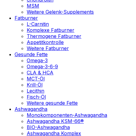
MSM
Weitere Gelenk-Supplements
Fatburner
L-Carnitin
Komplexe Fatburner
Thermogene Fatburner
Appetitkontrolle
Weitere Fatburner
Gesunde Fette
Omega-3
Omega-3-6-9
CLA & HCA
MCT-Öl
Krill-Öl
Lecithin
Fisch-Öl
Weitere gesunde Fette
Ashwagandha
Monokomponenten-Ashwagandha
Ashwagandha KSM-66®
BIO-Ashwagandha
Ashwagandha Komplex