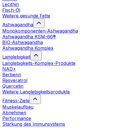
Lecithin
Fisch-Öl
Weitere gesunde Fette
Ashwagandha
Monokomponenten-Ashwagandha
Ashwagandha KSM-66®
BIO-Ashwagandha
Ashwagandha Komplex
Langlebigkeit
Langlebigkeits-Komplex-Produkte
NAD+
Berberin
Resveratrol
Quercetin
Weitere Langlebigkeitsprodukte
Fitness-Ziele
Muskelaufbau
Abnehmen
Performance
Stärkung des Immunsystems