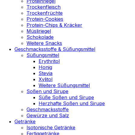
Proteinriegel
Trockenfleisch
Trockenfrüchte
Protein-Cookies
Protein-Chips & Kräcker
Müsliriegel
Schokolade
Weitere Snacks
Geschmacksstoffe & Süßungsmittel
Süßungsmittel
Erythritol
Honig
Stevia
Xylitol
Weitere Süßungsmittel
Soßen und Sirupe
Süße Soßen und Sirupe
Herzhafte Soßen und Sirupe
Geschmacksstoffe
Gewürze und Salz
Getränke
Isotonische Getränke
Fertiggetränke