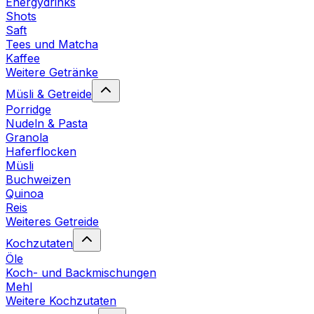
Energydrinks
Shots
Saft
Tees und Matcha
Kaffee
Weitere Getränke
Müsli & Getreide
Porridge
Nudeln & Pasta
Granola
Haferflocken
Müsli
Buchweizen
Quinoa
Reis
Weiteres Getreide
Kochzutaten
Öle
Koch- und Backmischungen
Mehl
Weitere Kochzutaten