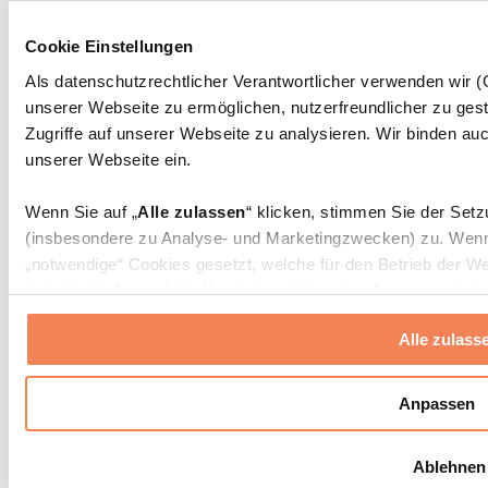
Massagepistolen
Massagegeräte
Cookie Einstellungen
Faszien- und Massagerollen
Weitere Rehabilitationshilfen
Als datenschutzrechtlicher Verantwortlicher verwenden wir
unserer Webseite zu ermöglichen, nutzerfreundlicher zu gest
Taschen & Rucksäcke
Essenstaschen und Meal-Prep-Zubehör
Zugriffe auf unserer Webseite zu analysieren. Wir binden auc
Sporttaschen
unserer Webseite ein.
Rucksäcke
Zubehör nach Aktivität
Wenn Sie auf „
Alle zulassen
“ klicken, stimmen Sie der Set
Laufen
(insbesondere zu Analyse- und Marketingzwecken) zu. Wenn 
Kampfsport
„notwendige“ Cookies gesetzt, welche für den Betrieb der We
Radfahren
individuelle Auswahl treffen, indem Sie unter „
Anpassen
“ ei
Yoga & Pilates
erlauben
“ klicken.
Kältetherapie
Alle zulass
Schwimmen
Wandern
Weitere Informationen über die Verarbeitung Ihrer Daten find
Cookies“ sowie in unserer
Datenschutzerklärung
.
Biohacking
Anpassen
Rotlichttherapie
Wasserfilter und Kannen
Sie können Ihre Einwilligung jederzeit in den
Cookie-Einstel
Ablehnen
widerrufen.
Mehr Info
Nachhaltiger Haushalt