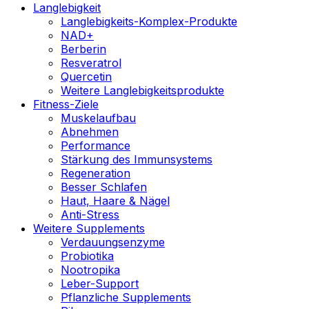
Langlebigkeit
Langlebigkeits-Komplex-Produkte
NAD+
Berberin
Resveratrol
Quercetin
Weitere Langlebigkeitsprodukte
Fitness-Ziele
Muskelaufbau
Abnehmen
Performance
Stärkung des Immunsystems
Regeneration
Besser Schlafen
Haut, Haare & Nägel
Anti-Stress
Weitere Supplements
Verdauungsenzyme
Probiotika
Nootropika
Leber-Support
Pflanzliche Supplements