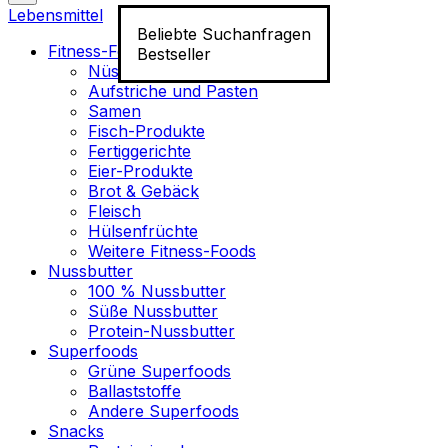
Lebensmittel
Beliebte Suchanfragen
Fitness-Food
Bestseller
Nüsse
Aufstriche und Pasten
Samen
Fisch-Produkte
Fertiggerichte
Eier-Produkte
Brot & Gebäck
Fleisch
Hülsenfrüchte
Weitere Fitness-Foods
Nussbutter
100 % Nussbutter
Süße Nussbutter
Protein-Nussbutter
Superfoods
Grüne Superfoods
Ballaststoffe
Andere Superfoods
Snacks