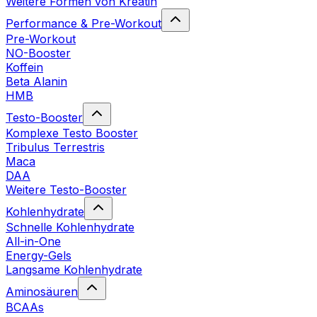
Weitere Formen von Kreatin
Performance & Pre-Workout
Pre-Workout
NO-Booster
Koffein
Beta Alanin
HMB
Testo-Booster
Komplexe Testo Booster
Tribulus Terrestris
Maca
DAA
Weitere Testo-Booster
Kohlenhydrate
Schnelle Kohlenhydrate
All-in-One
Energy-Gels
Langsame Kohlenhydrate
Aminosäuren
BCAAs