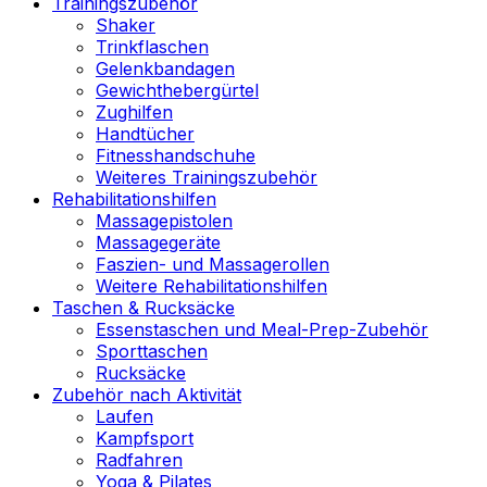
Trainingszubehör
Shaker
Trinkflaschen
Gelenkbandagen
Gewichthebergürtel
Zughilfen
Handtücher
Fitnesshandschuhe
Weiteres Trainingszubehör
Rehabilitationshilfen
Massagepistolen
Massagegeräte
Faszien- und Massagerollen
Weitere Rehabilitationshilfen
Taschen & Rucksäcke
Essenstaschen und Meal-Prep-Zubehör
Sporttaschen
Rucksäcke
Zubehör nach Aktivität
Laufen
Kampfsport
Radfahren
Yoga & Pilates