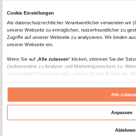
Massagepistolen
Massagegeräte
Cookie Einstellungen
Faszien- und Massagerollen
Weitere Rehabilitationshilfen
Als datenschutzrechtlicher Verantwortlicher verwenden wir
unserer Webseite zu ermöglichen, nutzerfreundlicher zu gest
Taschen & Rucksäcke
Essenstaschen und Meal-Prep-Zubehör
Zugriffe auf unserer Webseite zu analysieren. Wir binden auc
Sporttaschen
unserer Webseite ein.
Rucksäcke
Zubehör nach Aktivität
Wenn Sie auf „
Alle zulassen
“ klicken, stimmen Sie der Set
Laufen
(insbesondere zu Analyse- und Marketingzwecken) zu. Wenn 
Kampfsport
„notwendige“ Cookies gesetzt, welche für den Betrieb der We
Radfahren
individuelle Auswahl treffen, indem Sie unter „
Anpassen
“ ei
Yoga & Pilates
erlauben
“ klicken.
Kältetherapie
Alle zulass
Schwimmen
Wandern
Weitere Informationen über die Verarbeitung Ihrer Daten find
Cookies“ sowie in unserer
Datenschutzerklärung
.
Biohacking
Anpassen
Rotlichttherapie
Wasserfilter und Kannen
Sie können Ihre Einwilligung jederzeit in den
Cookie-Einstel
Ablehnen
widerrufen.
Mehr Info
Nachhaltiger Haushalt