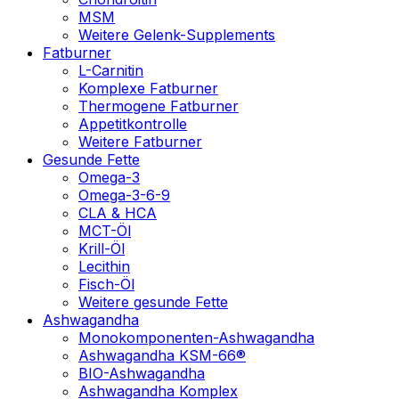
MSM
Weitere Gelenk-Supplements
Fatburner
L-Carnitin
Komplexe Fatburner
Thermogene Fatburner
Appetitkontrolle
Weitere Fatburner
Gesunde Fette
Omega-3
Omega-3-6-9
CLA & HCA
MCT-Öl
Krill-Öl
Lecithin
Fisch-Öl
Weitere gesunde Fette
Ashwagandha
Monokomponenten-Ashwagandha
Ashwagandha KSM-66®
BIO-Ashwagandha
Ashwagandha Komplex