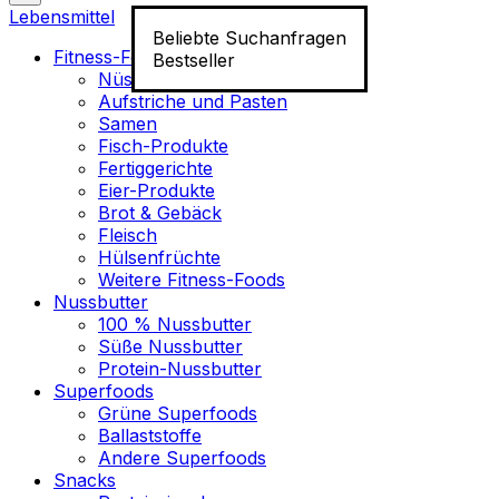
Lebensmittel
Beliebte Suchanfragen
Fitness-Food
Bestseller
Nüsse
Aufstriche und Pasten
Samen
Fisch-Produkte
Fertiggerichte
Eier-Produkte
Brot & Gebäck
Fleisch
Hülsenfrüchte
Weitere Fitness-Foods
Nussbutter
100 % Nussbutter
Süße Nussbutter
Protein-Nussbutter
Superfoods
Grüne Superfoods
Ballaststoffe
Andere Superfoods
Snacks