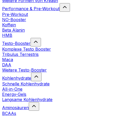
Weitere Formen von Kreatin
Performance & Pre-Workout
Pre-Workout
NO-Booster
Koffein
Beta Alanin
HMB
Testo-Booster
Komplexe Testo Booster
Tribulus Terrestris
Maca
DAA
Weitere Testo-Booster
Kohlenhydrate
Schnelle Kohlenhydrate
All-in-One
Energy-Gels
Langsame Kohlenhydrate
Aminosäuren
BCAAs