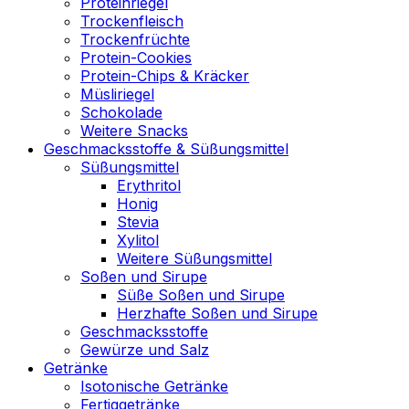
Proteinriegel
Trockenfleisch
Trockenfrüchte
Protein-Cookies
Protein-Chips & Kräcker
Müsliriegel
Schokolade
Weitere Snacks
Geschmacksstoffe & Süßungsmittel
Süßungsmittel
Erythritol
Honig
Stevia
Xylitol
Weitere Süßungsmittel
Soßen und Sirupe
Süße Soßen und Sirupe
Herzhafte Soßen und Sirupe
Geschmacksstoffe
Gewürze und Salz
Getränke
Isotonische Getränke
Fertiggetränke