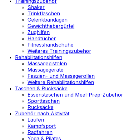
Trainingszubehör
Shaker
Trinkflaschen
Gelenkbandagen
Gewichthebergürtel
Zughilfen
Handtücher
Fitnesshandschuhe
Weiteres Trainingszubehör
Rehabilitationshilfen
Massagepistolen
Massagegeräte
Faszien- und Massagerollen
Weitere Rehabilitationshilfen
Taschen & Rucksäcke
Essenstaschen und Meal-Prep-Zubehör
Sporttaschen
Rucksäcke
Zubehör nach Aktivität
Laufen
Kampfsport
Radfahren
Yoga & Pilates