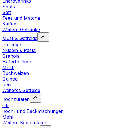
Energydrinks
Shots
Saft
Tees und Matcha
Kaffee
Weitere Getränke
Müsli & Getreide
Porridge
Nudeln & Pasta
Granola
Haferflocken
Müsli
Buchweizen
Quinoa
Reis
Weiteres Getreide
Kochzutaten
Öle
Koch- und Backmischungen
Mehl
Weitere Kochzutaten