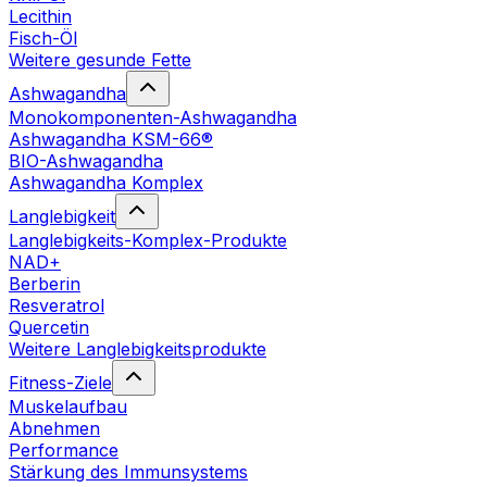
Lecithin
Fisch-Öl
Weitere gesunde Fette
Ashwagandha
Monokomponenten-Ashwagandha
Ashwagandha KSM-66®
BIO-Ashwagandha
Ashwagandha Komplex
Langlebigkeit
Langlebigkeits-Komplex-Produkte
NAD+
Berberin
Resveratrol
Quercetin
Weitere Langlebigkeitsprodukte
Fitness-Ziele
Muskelaufbau
Abnehmen
Performance
Stärkung des Immunsystems