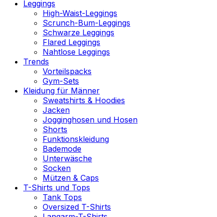
Leggings
High-Waist-Leggings
Scrunch-Bum-Leggings
Schwarze Leggings
Flared Leggings
Nahtlose Leggings
Trends
Vorteilspacks
Gym-Sets
Kleidung für Männer
Sweatshirts & Hoodies
Jacken
Jogginghosen und Hosen
Shorts
Funktionskleidung
Bademode
Unterwäsche
Socken
Mützen & Caps
T-Shirts und Tops
Tank Tops
Oversized T-Shirts
Langarm-T-Shirts