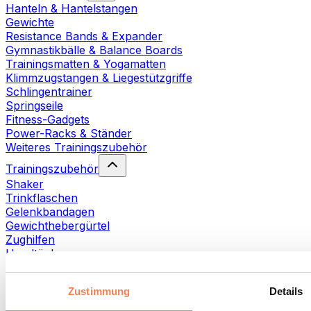
Hanteln & Hantelstangen
Gewichte
Resistance Bands & Expander
Gymnastikbälle & Balance Boards
Trainingsmatten & Yogamatten
Klimmzugstangen & Liegestützgriffe
Schlingentrainer
Springseile
Fitness-Gadgets
Power-Racks & Ständer
Weiteres Trainingszubehör
Trainingszubehör
Shaker
Trinkflaschen
Gelenkbandagen
Gewichthebergürtel
Zughilfen
Handtücher
Fitnesshandschuhe
Weiteres Trainingszubehör
Zustimmung
Details
Rehabilitationshilfen