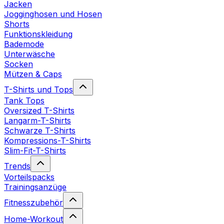
Jacken
Jogginghosen und Hosen
Shorts
Funktionskleidung
Bademode
Unterwäsche
Socken
Mützen & Caps
T-Shirts und Tops
Tank Tops
Oversized T-Shirts
Langarm-T-Shirts
Schwarze T-Shirts
Kompressions-T-Shirts
Slim-Fit-T-Shirts
Trends
Vorteilspacks
Trainingsanzüge
Fitnesszubehör
Home-Workout