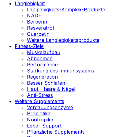
Langlebigkeit
Langlebigkeits-Komplex-Produkte
NAD+
Berberin
Resveratrol
Quercetin
Weitere Langlebigkeitsprodukte
Fitness-Ziele
Muskelaufbau
Abnehmen
Performance
Stärkung des Immunsystems
Regeneration
Besser Schlafen
Haut, Haare & Nägel
Anti-Stress
Weitere Supplements
Verdauungsenzyme
Probiotika
Nootropika
Leber-Support
Pflanzliche Supplements