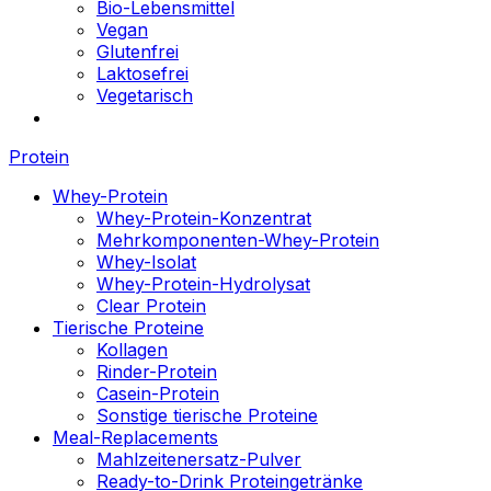
Bio-Lebensmittel
Vegan
Glutenfrei
Laktosefrei
Vegetarisch
Protein
Whey-Protein
Whey-Protein-Konzentrat
Mehrkomponenten-Whey-Protein
Whey-Isolat
Whey-Protein-Hydrolysat
Clear Protein
Tierische Proteine
Kollagen
Rinder-Protein
Casein-Protein
Sonstige tierische Proteine
Meal-Replacements
Mahlzeitenersatz-Pulver
Ready-to-Drink Proteingetränke