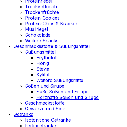
Proteinriegel
Trockenfleisch
Trockenfrüchte
Protein-Cookies
Protein-Chips & Kräcker
Müsliriegel
Schokolade
Weitere Snacks
Geschmacksstoffe & Süßungsmittel
Süßungsmittel
Erythritol
Honig
Stevia
Xylitol
Weitere Süßungsmittel
Soßen und Sirupe
Süße Soßen und Sirupe
Herzhafte Soßen und Sirupe
Geschmacksstoffe
Gewürze und Salz
Getränke
Isotonische Getränke
Fertiggetränke