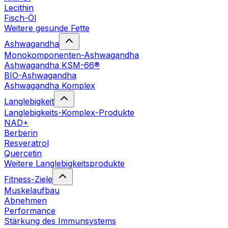
Lecithin
Fisch-Öl
Weitere gesunde Fette
Ashwagandha
Monokomponenten-Ashwagandha
Ashwagandha KSM-66®
BIO-Ashwagandha
Ashwagandha Komplex
Langlebigkeit
Langlebigkeits-Komplex-Produkte
NAD+
Berberin
Resveratrol
Quercetin
Weitere Langlebigkeitsprodukte
Fitness-Ziele
Muskelaufbau
Abnehmen
Performance
Stärkung des Immunsystems