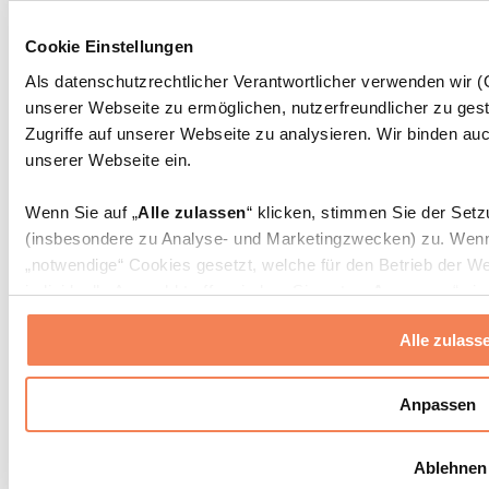
Massagepistolen
Massagegeräte
Cookie Einstellungen
Faszien- und Massagerollen
Weitere Rehabilitationshilfen
Als datenschutzrechtlicher Verantwortlicher verwenden wir
unserer Webseite zu ermöglichen, nutzerfreundlicher zu gest
Taschen & Rucksäcke
Essenstaschen und Meal-Prep-Zubehör
Zugriffe auf unserer Webseite zu analysieren. Wir binden auc
Sporttaschen
unserer Webseite ein.
Rucksäcke
Zubehör nach Aktivität
Wenn Sie auf „
Alle zulassen
“ klicken, stimmen Sie der Set
Laufen
(insbesondere zu Analyse- und Marketingzwecken) zu. Wenn 
Kampfsport
„notwendige“ Cookies gesetzt, welche für den Betrieb der We
Radfahren
individuelle Auswahl treffen, indem Sie unter „
Anpassen
“ ei
Yoga & Pilates
erlauben
“ klicken.
Kältetherapie
Alle zulass
Schwimmen
Wandern
Weitere Informationen über die Verarbeitung Ihrer Daten find
Cookies“ sowie in unserer
Datenschutzerklärung
.
Biohacking
Anpassen
Rotlichttherapie
Wasserfilter und Kannen
Sie können Ihre Einwilligung jederzeit in den
Cookie-Einstel
Ablehnen
widerrufen.
Mehr Info
Nachhaltiger Haushalt