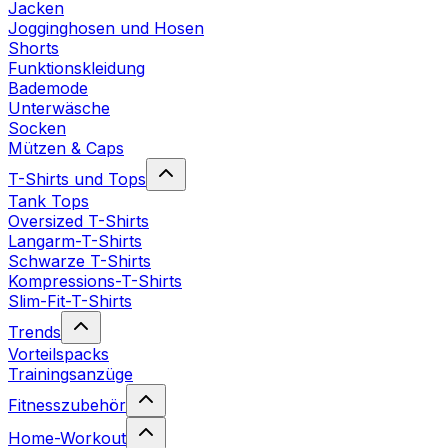
Jacken
Jogginghosen und Hosen
Shorts
Funktionskleidung
Bademode
Unterwäsche
Socken
Mützen & Caps
T-Shirts und Tops
Tank Tops
Oversized T-Shirts
Langarm-T-Shirts
Schwarze T-Shirts
Kompressions-T-Shirts
Slim-Fit-T-Shirts
Trends
Vorteilspacks
Trainingsanzüge
Fitnesszubehör
Home-Workout