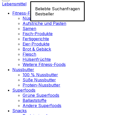
Lebensmittel
Beliebte Suchanfragen
Fitness-Food
Bestseller
Nüsse
Aufstriche und Pasten
Samen
Fisch-Produkte
Fertiggerichte
Eier-Produkte
Brot & Gebäck
Fleisch
Hülsenfrüchte
Weitere Fitness-Foods
Nussbutter
100 % Nussbutter
Süße Nussbutter
Protein-Nussbutter
Superfoods
Grüne Superfoods
Ballaststoffe
Andere Superfoods
Snacks