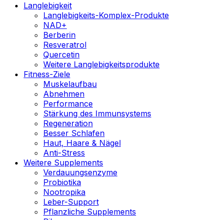
Langlebigkeit
Langlebigkeits-Komplex-Produkte
NAD+
Berberin
Resveratrol
Quercetin
Weitere Langlebigkeitsprodukte
Fitness-Ziele
Muskelaufbau
Abnehmen
Performance
Stärkung des Immunsystems
Regeneration
Besser Schlafen
Haut, Haare & Nägel
Anti-Stress
Weitere Supplements
Verdauungsenzyme
Probiotika
Nootropika
Leber-Support
Pflanzliche Supplements