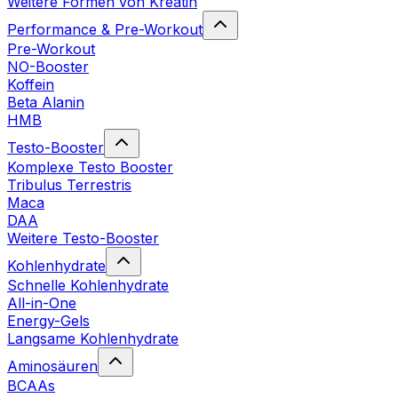
Weitere Formen von Kreatin
Performance & Pre-Workout
Pre-Workout
NO-Booster
Koffein
Beta Alanin
HMB
Testo-Booster
Komplexe Testo Booster
Tribulus Terrestris
Maca
DAA
Weitere Testo-Booster
Kohlenhydrate
Schnelle Kohlenhydrate
All-in-One
Energy-Gels
Langsame Kohlenhydrate
Aminosäuren
BCAAs