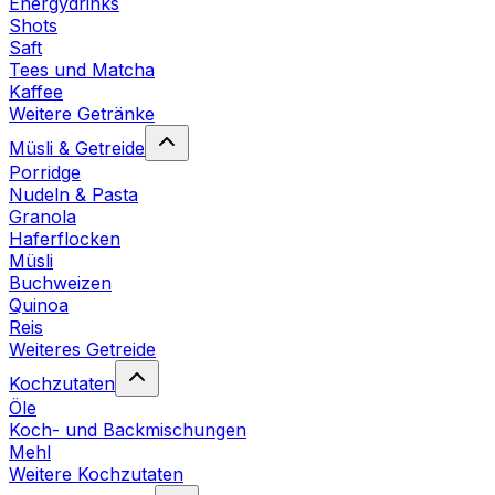
Energydrinks
Shots
Saft
Tees und Matcha
Kaffee
Weitere Getränke
Müsli & Getreide
Porridge
Nudeln & Pasta
Granola
Haferflocken
Müsli
Buchweizen
Quinoa
Reis
Weiteres Getreide
Kochzutaten
Öle
Koch- und Backmischungen
Mehl
Weitere Kochzutaten