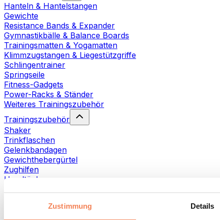
Hanteln & Hantelstangen
Gewichte
Resistance Bands & Expander
Gymnastikbälle & Balance Boards
Trainingsmatten & Yogamatten
Klimmzugstangen & Liegestützgriffe
Schlingentrainer
Springseile
Fitness-Gadgets
Power-Racks & Ständer
Weiteres Trainingszubehör
Trainingszubehör
Shaker
Trinkflaschen
Gelenkbandagen
Gewichthebergürtel
Zughilfen
Handtücher
Fitnesshandschuhe
Weiteres Trainingszubehör
Zustimmung
Details
Rehabilitationshilfen