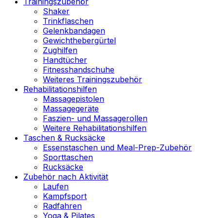
Trainingszubehör
Shaker
Trinkflaschen
Gelenkbandagen
Gewichthebergürtel
Zughilfen
Handtücher
Fitnesshandschuhe
Weiteres Trainingszubehör
Rehabilitationshilfen
Massagepistolen
Massagegeräte
Faszien- und Massagerollen
Weitere Rehabilitationshilfen
Taschen & Rucksäcke
Essenstaschen und Meal-Prep-Zubehör
Sporttaschen
Rucksäcke
Zubehör nach Aktivität
Laufen
Kampfsport
Radfahren
Yoga & Pilates