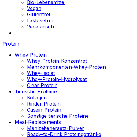
Bio-Lebensmittel
Vegan
Glutenfrei
Laktosefrei
Vegetarisch
Protein
Whey-Protein
Whey-Protein-Konzentrat
Mehrkomponenten-Whey-Protein
Whey-Isolat
Whey-Protein-Hydrolysat
Clear Protein
Tierische Proteine
Kollagen
Rinder-Protein
Casein-Protein
Sonstige tierische Proteine
Meal-Replacements
Mahlzeitenersatz-Pulver
Ready-to-Drink Proteingetränke