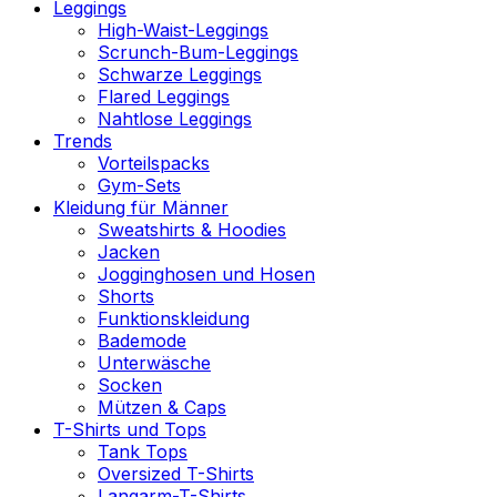
Leggings
High-Waist-Leggings
Scrunch-Bum-Leggings
Schwarze Leggings
Flared Leggings
Nahtlose Leggings
Trends
Vorteilspacks
Gym-Sets
Kleidung für Männer
Sweatshirts & Hoodies
Jacken
Jogginghosen und Hosen
Shorts
Funktionskleidung
Bademode
Unterwäsche
Socken
Mützen & Caps
T-Shirts und Tops
Tank Tops
Oversized T-Shirts
Langarm-T-Shirts