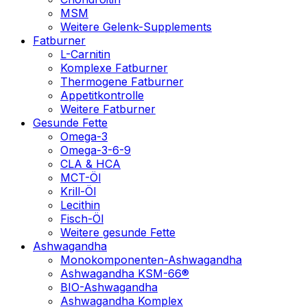
MSM
Weitere Gelenk-Supplements
Fatburner
L-Carnitin
Komplexe Fatburner
Thermogene Fatburner
Appetitkontrolle
Weitere Fatburner
Gesunde Fette
Omega-3
Omega-3-6-9
CLA & HCA
MCT-Öl
Krill-Öl
Lecithin
Fisch-Öl
Weitere gesunde Fette
Ashwagandha
Monokomponenten-Ashwagandha
Ashwagandha KSM-66®
BIO-Ashwagandha
Ashwagandha Komplex