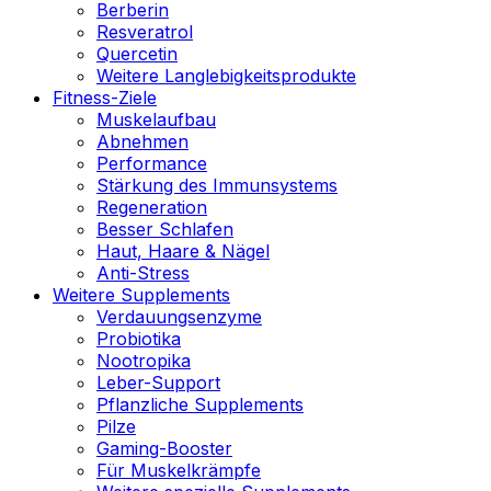
Berberin
Resveratrol
Quercetin
Weitere Langlebigkeitsprodukte
Fitness-Ziele
Muskelaufbau
Abnehmen
Performance
Stärkung des Immunsystems
Regeneration
Besser Schlafen
Haut, Haare & Nägel
Anti-Stress
Weitere Supplements
Verdauungsenzyme
Probiotika
Nootropika
Leber-Support
Pflanzliche Supplements
Pilze
Gaming-Booster
Für Muskelkrämpfe