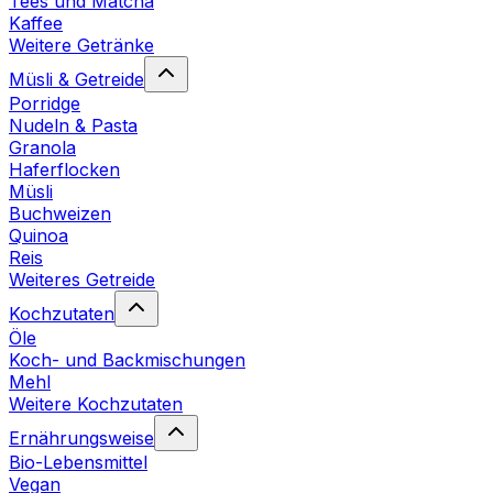
Tees und Matcha
Kaffee
Weitere Getränke
Müsli & Getreide
Porridge
Nudeln & Pasta
Granola
Haferflocken
Müsli
Buchweizen
Quinoa
Reis
Weiteres Getreide
Kochzutaten
Öle
Koch- und Backmischungen
Mehl
Weitere Kochzutaten
Ernährungsweise
Bio-Lebensmittel
Vegan