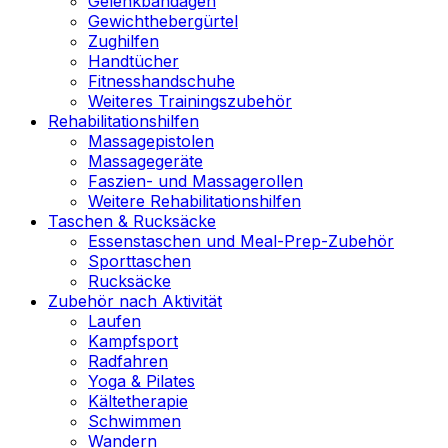
Gelenkbandagen
Gewichthebergürtel
Zughilfen
Handtücher
Fitnesshandschuhe
Weiteres Trainingszubehör
Rehabilitationshilfen
Massagepistolen
Massagegeräte
Faszien- und Massagerollen
Weitere Rehabilitationshilfen
Taschen & Rucksäcke
Essenstaschen und Meal-Prep-Zubehör
Sporttaschen
Rucksäcke
Zubehör nach Aktivität
Laufen
Kampfsport
Radfahren
Yoga & Pilates
Kältetherapie
Schwimmen
Wandern