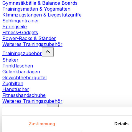
Gymnastikbälle & Balance Boards
Trainingsmatten & Yogamatten
Klimmzugstangen & Liegestützgriffe
Schlingentrainer
Springseile
Fitness-Gadgets
Power-Racks & Ständer
Weiteres Trainingszubehör
Trainingszubehör
Shaker
Trinkflaschen
Gelenkbandagen
Gewichthebergürtel
Zughilfen
Handtücher
Fitnesshandschuhe
Weiteres Trainingszubehör
Rehabilitationshilfen
Massagepistolen
Massagegeräte
Zustimmung
Details
Faszien- und Massagerollen