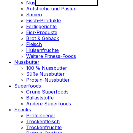
Nüsse
Aufstriche und Pasten
Samen
Fisch-Produkte
Fertiggerichte
Eier-Produkte
Brot & Gebäck
Fleisch
Hülsenfrüchte
Weitere Fitness-Foods
Nussbutter
100 % Nussbutter
Süße Nussbutter
Protein-Nussbutter
Superfoods
Grüne Superfoods
Ballaststoffe
Andere Superfoods
Snacks
Proteinriegel
Trockenfleisch
Trockenfrüchte