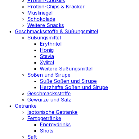
Protein-Cookies
Protein-Chips & Kräcker
Müsliriegel
Schokolade
Weitere Snacks
Geschmacksstoffe & Süßungsmittel
Süßungsmittel
Erythritol
Honig
Stevia
Xylitol
Weitere Süßungsmittel
Soßen und Sirupe
Süße Soßen und Sirupe
Herzhafte Soßen und Sirupe
Geschmacksstoffe
Gewürze und Salz
Getränke
Isotonische Getränke
Fertiggetränke
Energydrinks
Shots
Saft