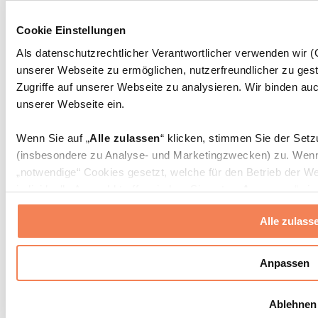
Weitere Rehabilitationshilfen
Taschen & Rucksäcke
Cookie Einstellungen
Essenstaschen und Meal-Prep-Zubehör
Als datenschutzrechtlicher Verantwortlicher verwenden wir
Sporttaschen
unserer Webseite zu ermöglichen, nutzerfreundlicher zu gest
Rucksäcke
Zugriffe auf unserer Webseite zu analysieren. Wir binden auc
Zubehör nach Aktivität
unserer Webseite ein.
Laufen
Kampfsport
Radfahren
Wenn Sie auf „
Alle zulassen
“ klicken, stimmen Sie der Set
Yoga & Pilates
(insbesondere zu Analyse- und Marketingzwecken) zu. Wenn 
Kältetherapie
„notwendige“ Cookies gesetzt, welche für den Betrieb der We
Schwimmen
individuelle Auswahl treffen, indem Sie unter „
Anpassen
“ ei
Wandern
erlauben
“ klicken.
Biohacking
Alle zulass
Rotlichttherapie
Weitere Informationen über die Verarbeitung Ihrer Daten find
Wasserfilter und Kannen
Cookies“ sowie in unserer
Datenschutzerklärung
.
Anpassen
Nachhaltiger Haushalt
Waschmittel
Sie können Ihre Einwilligung jederzeit in den
Cookie-Einstel
Reinigungsmittel
Ablehnen
widerrufen.
Mehr Info