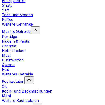
Energydrinks
Shots
Saft
Tees und Matcha
Kaffee
Weitere Getränke
Müsli & Getreide
Porridge
Nudeln & Pasta
Granola
Haferflocken
Müsli
Buchweizen
Quinoa
Reis
Weiteres Getreide
Kochzutaten
Öle
Koch- und Backmischungen
Mehl
Weitere Kochzutaten