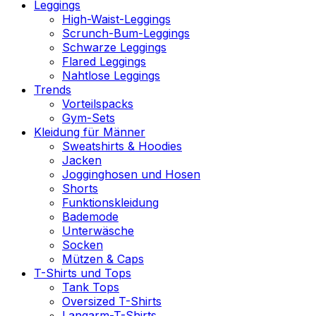
Leggings
High-Waist-Leggings
Scrunch-Bum-Leggings
Schwarze Leggings
Flared Leggings
Nahtlose Leggings
Trends
Vorteilspacks
Gym-Sets
Kleidung für Männer
Sweatshirts & Hoodies
Jacken
Jogginghosen und Hosen
Shorts
Funktionskleidung
Bademode
Unterwäsche
Socken
Mützen & Caps
T-Shirts und Tops
Tank Tops
Oversized T-Shirts
Langarm-T-Shirts