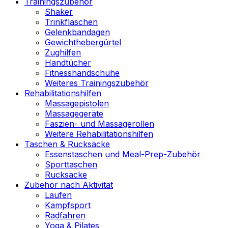
Trainingszubehör
Shaker
Trinkflaschen
Gelenkbandagen
Gewichthebergürtel
Zughilfen
Handtücher
Fitnesshandschuhe
Weiteres Trainingszubehör
Rehabilitationshilfen
Massagepistolen
Massagegeräte
Faszien- und Massagerollen
Weitere Rehabilitationshilfen
Taschen & Rucksäcke
Essenstaschen und Meal-Prep-Zubehör
Sporttaschen
Rucksäcke
Zubehör nach Aktivität
Laufen
Kampfsport
Radfahren
Yoga & Pilates