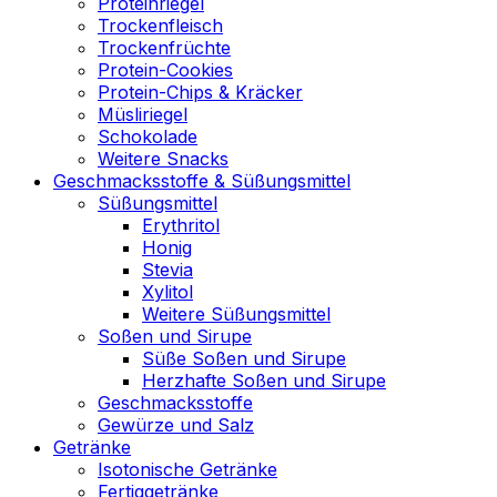
Proteinriegel
Trockenfleisch
Trockenfrüchte
Protein-Cookies
Protein-Chips & Kräcker
Müsliriegel
Schokolade
Weitere Snacks
Geschmacksstoffe & Süßungsmittel
Süßungsmittel
Erythritol
Honig
Stevia
Xylitol
Weitere Süßungsmittel
Soßen und Sirupe
Süße Soßen und Sirupe
Herzhafte Soßen und Sirupe
Geschmacksstoffe
Gewürze und Salz
Getränke
Isotonische Getränke
Fertiggetränke