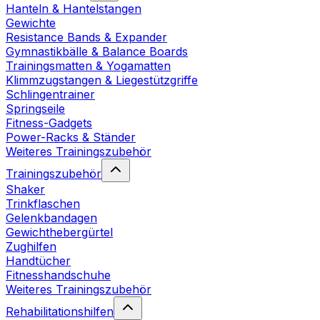
Hanteln & Hantelstangen
Gewichte
Resistance Bands & Expander
Gymnastikbälle & Balance Boards
Trainingsmatten & Yogamatten
Klimmzugstangen & Liegestützgriffe
Schlingentrainer
Springseile
Fitness-Gadgets
Power-Racks & Ständer
Weiteres Trainingszubehör
Trainingszubehör
Shaker
Trinkflaschen
Gelenkbandagen
Gewichthebergürtel
Zughilfen
Handtücher
Fitnesshandschuhe
Weiteres Trainingszubehör
Rehabilitationshilfen