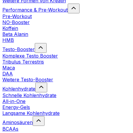
Weitere Formen von Kreatin
Performance & Pre-Workout
Pre-Workout
NO-Booster
Koffein
Beta Alanin
HMB
Testo-Booster
Komplexe Testo Booster
Tribulus Terrestris
Maca
DAA
Weitere Testo-Booster
Kohlenhydrate
Schnelle Kohlenhydrate
All-in-One
Energy-Gels
Langsame Kohlenhydrate
Aminosäuren
BCAAs