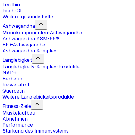
Lecithin
Fisch-Öl
Weitere gesunde Fette
Ashwagandha
Monokomponenten-Ashwagandha
Ashwagandha KSM-66®
BIO-Ashwagandha
Ashwagandha Komplex
Langlebigkeit
Langlebigkeits-Komplex-Produkte
NAD+
Berberin
Resveratrol
Quercetin
Weitere Langlebigkeitsprodukte
Fitness-Ziele
Muskelaufbau
Abnehmen
Performance
Stärkung des Immunsystems