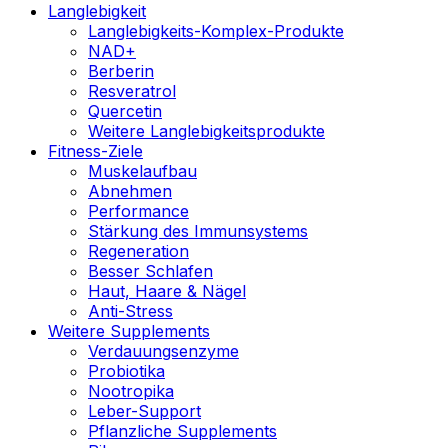
Langlebigkeit
Langlebigkeits-Komplex-Produkte
NAD+
Berberin
Resveratrol
Quercetin
Weitere Langlebigkeitsprodukte
Fitness-Ziele
Muskelaufbau
Abnehmen
Performance
Stärkung des Immunsystems
Regeneration
Besser Schlafen
Haut, Haare & Nägel
Anti-Stress
Weitere Supplements
Verdauungsenzyme
Probiotika
Nootropika
Leber-Support
Pflanzliche Supplements