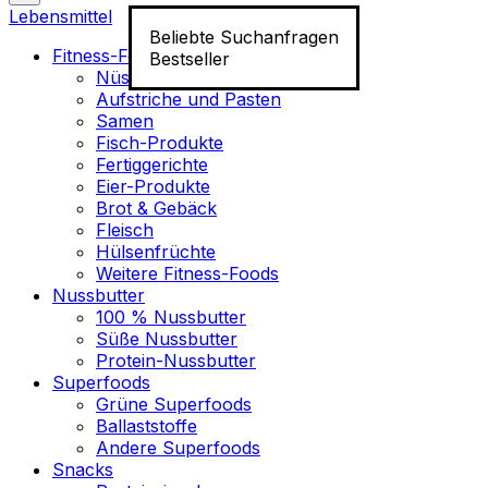
Lebensmittel
Beliebte Suchanfragen
Fitness-Food
Bestseller
Nüsse
Aufstriche und Pasten
Samen
Fisch-Produkte
Fertiggerichte
Eier-Produkte
Brot & Gebäck
Fleisch
Hülsenfrüchte
Weitere Fitness-Foods
Nussbutter
100 % Nussbutter
Süße Nussbutter
Protein-Nussbutter
Superfoods
Grüne Superfoods
Ballaststoffe
Andere Superfoods
Snacks