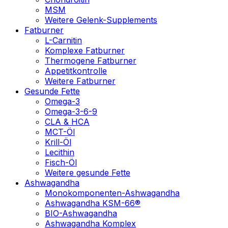
MSM
Weitere Gelenk-Supplements
Fatburner
L-Carnitin
Komplexe Fatburner
Thermogene Fatburner
Appetitkontrolle
Weitere Fatburner
Gesunde Fette
Omega-3
Omega-3-6-9
CLA & HCA
MCT-Öl
Krill-Öl
Lecithin
Fisch-Öl
Weitere gesunde Fette
Ashwagandha
Monokomponenten-Ashwagandha
Ashwagandha KSM-66®
BIO-Ashwagandha
Ashwagandha Komplex