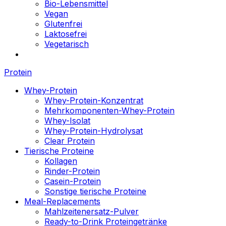
Bio-Lebensmittel
Vegan
Glutenfrei
Laktosefrei
Vegetarisch
Protein
Whey-Protein
Whey-Protein-Konzentrat
Mehrkomponenten-Whey-Protein
Whey-Isolat
Whey-Protein-Hydrolysat
Clear Protein
Tierische Proteine
Kollagen
Rinder-Protein
Casein-Protein
Sonstige tierische Proteine
Meal-Replacements
Mahlzeitenersatz-Pulver
Ready-to-Drink Proteingetränke