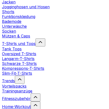
Jacken
Jogginghosen und Hosen
Shorts
Funktionskleidung
Bademode
Unterwäsche
Socken
Mützen & Caps
T-Shirts und Tops
Tank Tops
Oversized T-Shirts
Langarm-T-Shirts
Schwarze T-Shirts
Kompressions-T-Shirts
Slim-Fit-T-Shirts
Trends
Vorteilspacks
Trainingsanzüge
Fitnesszubehör
Home-Workout