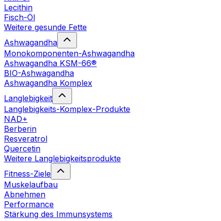
Lecithin
Fisch-Öl
Weitere gesunde Fette
Ashwagandha
Monokomponenten-Ashwagandha
Ashwagandha KSM-66®
BIO-Ashwagandha
Ashwagandha Komplex
Langlebigkeit
Langlebigkeits-Komplex-Produkte
NAD+
Berberin
Resveratrol
Quercetin
Weitere Langlebigkeitsprodukte
Fitness-Ziele
Muskelaufbau
Abnehmen
Performance
Stärkung des Immunsystems