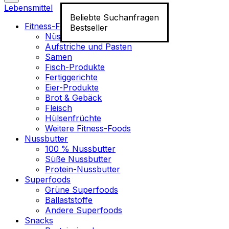
Lebensmittel
Beliebte Suchanfragen
Fitness-Food
Bestseller
Nüsse
Aufstriche und Pasten
Samen
Fisch-Produkte
Fertiggerichte
Eier-Produkte
Brot & Gebäck
Fleisch
Hülsenfrüchte
Weitere Fitness-Foods
Nussbutter
100 % Nussbutter
Süße Nussbutter
Protein-Nussbutter
Superfoods
Grüne Superfoods
Ballaststoffe
Andere Superfoods
Snacks