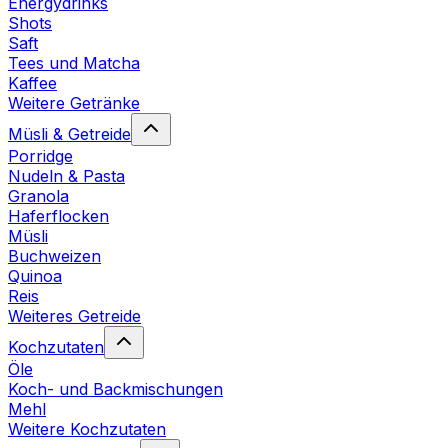
Energydrinks
Shots
Saft
Tees und Matcha
Kaffee
Weitere Getränke
Müsli & Getreide
Porridge
Nudeln & Pasta
Granola
Haferflocken
Müsli
Buchweizen
Quinoa
Reis
Weiteres Getreide
Kochzutaten
Öle
Koch- und Backmischungen
Mehl
Weitere Kochzutaten