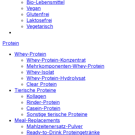
Bio-Lebensmittel
Vegan
Glutenfrei
Laktosefrei
Vegetarisch
Protein
Whey-Protein
Whey-Protein-Konzentrat
Mehrkomponenten-Whey-Protein
Whey-Isolat
Whey-Protein-Hydrolysat
Clear Protein
Tierische Proteine
Kollagen
Rinder-Protein
Casein-Protein
Sonstige tierische Proteine
Meal-Replacements
Mahlzeitenersatz-Pulver
Ready-to-Drink Proteingetränke