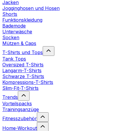
Jacken
Jogginghosen und Hosen
Shorts
Funktionskleidung
Bademode
Unterwäsche
Socken
Mützen & Caps
T-Shirts und Tops
Tank Tops
Oversized T-Shirts
Langarm-T-Shirts
Schwarze T-Shirts
Kompressions-T-Shirts
Slim-Fit-T-Shirts
Trends
Vorteilspacks
Trainingsanzüge
Fitnesszubehör
Home-Workout