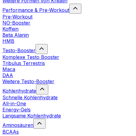
Weitere Formen von Kreatin
Performance & Pre-Workout
Pre-Workout
NO-Booster
Koffein
Beta Alanin
HMB
Testo-Booster
Komplexe Testo Booster
Tribulus Terrestris
Maca
DAA
Weitere Testo-Booster
Kohlenhydrate
Schnelle Kohlenhydrate
All-in-One
Energy-Gels
Langsame Kohlenhydrate
Aminosäuren
BCAAs