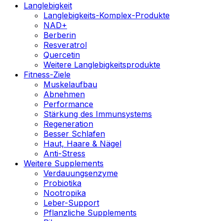
Langlebigkeit
Langlebigkeits-Komplex-Produkte
NAD+
Berberin
Resveratrol
Quercetin
Weitere Langlebigkeitsprodukte
Fitness-Ziele
Muskelaufbau
Abnehmen
Performance
Stärkung des Immunsystems
Regeneration
Besser Schlafen
Haut, Haare & Nägel
Anti-Stress
Weitere Supplements
Verdauungsenzyme
Probiotika
Nootropika
Leber-Support
Pflanzliche Supplements