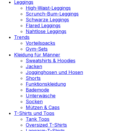
Leggings
High-Waist-Leggings
Scrunch-Bum-Leggings
Schwarze Leggings
Flared Leggings
Nahtlose Leggings
Trends
Vorteilspacks
Gym-Sets
Kleidung für Männer
Sweatshirts & Hoodies
Jacken
Jogginghosen und Hosen
Shorts
Funktionskleidung
Bademode
Unterwäsche
Socken
Mützen & Caps
T-Shirts und Tops
Tank Tops
Oversized T-Shirts
Langarm-T-Shirts