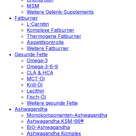
MSM
Weitere Gelenk-Supplements
Fatburner
L-Carnitin
Komplexe Fatburner
Thermogene Fatburner
Appetitkontrolle
Weitere Fatburner
Gesunde Fette
Omega-3
Omega-3-6-9
CLA & HCA
MCT-Öl
Krill-Öl
Lecithin
Fisch-Öl
Weitere gesunde Fette
Ashwagandha
Monokomponenten-Ashwagandha
Ashwagandha KSM-66®
BIO-Ashwagandha
Ashwagandha Komplex