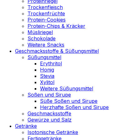
Proteinriegel
Trockenfleisch
Trockenfrüchte
Protein-Cookies
Protein-Chips & Kräcker
Müsliriegel
Schokolade
Weitere Snacks
Geschmacksstoffe & Süßungsmittel
Süßungsmittel
Erythritol
Honig
Stevia
Xylitol
Weitere Süßungsmittel
Soßen und Sirupe
Süße Soßen und Sirupe
Herzhafte Soßen und Sirupe
Geschmacksstoffe
Gewürze und Salz
Getränke
Isotonische Getränke
Fertiggetränke