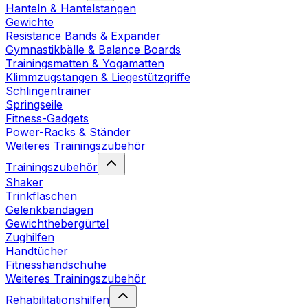
Hanteln & Hantelstangen
Gewichte
Resistance Bands & Expander
Gymnastikbälle & Balance Boards
Trainingsmatten & Yogamatten
Klimmzugstangen & Liegestützgriffe
Schlingentrainer
Springseile
Fitness-Gadgets
Power-Racks & Ständer
Weiteres Trainingszubehör
Trainingszubehör
Shaker
Trinkflaschen
Gelenkbandagen
Gewichthebergürtel
Zughilfen
Handtücher
Fitnesshandschuhe
Weiteres Trainingszubehör
Rehabilitationshilfen