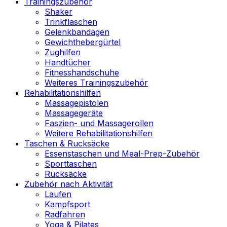
Trainingszubehör
Shaker
Trinkflaschen
Gelenkbandagen
Gewichthebergürtel
Zughilfen
Handtücher
Fitnesshandschuhe
Weiteres Trainingszubehör
Rehabilitationshilfen
Massagepistolen
Massagegeräte
Faszien- und Massagerollen
Weitere Rehabilitationshilfen
Taschen & Rucksäcke
Essenstaschen und Meal-Prep-Zubehör
Sporttaschen
Rucksäcke
Zubehör nach Aktivität
Laufen
Kampfsport
Radfahren
Yoga & Pilates