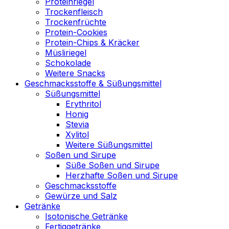
Proteinriegel
Trockenfleisch
Trockenfrüchte
Protein-Cookies
Protein-Chips & Kräcker
Müsliriegel
Schokolade
Weitere Snacks
Geschmacksstoffe & Süßungsmittel
Süßungsmittel
Erythritol
Honig
Stevia
Xylitol
Weitere Süßungsmittel
Soßen und Sirupe
Süße Soßen und Sirupe
Herzhafte Soßen und Sirupe
Geschmacksstoffe
Gewürze und Salz
Getränke
Isotonische Getränke
Fertiggetränke