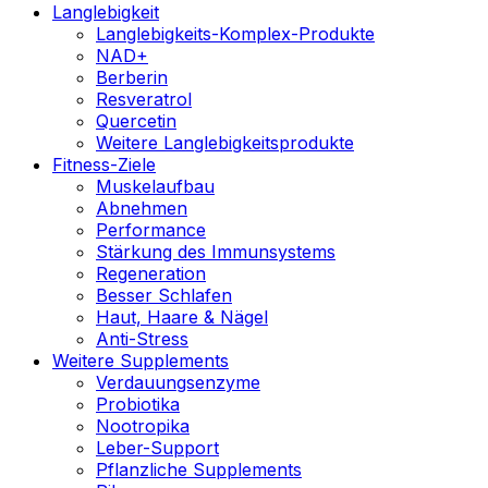
Langlebigkeit
Langlebigkeits-Komplex-Produkte
NAD+
Berberin
Resveratrol
Quercetin
Weitere Langlebigkeitsprodukte
Fitness-Ziele
Muskelaufbau
Abnehmen
Performance
Stärkung des Immunsystems
Regeneration
Besser Schlafen
Haut, Haare & Nägel
Anti-Stress
Weitere Supplements
Verdauungsenzyme
Probiotika
Nootropika
Leber-Support
Pflanzliche Supplements