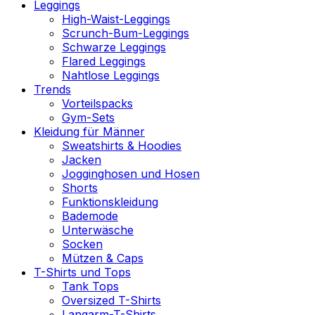
Leggings
High-Waist-Leggings
Scrunch-Bum-Leggings
Schwarze Leggings
Flared Leggings
Nahtlose Leggings
Trends
Vorteilspacks
Gym-Sets
Kleidung für Männer
Sweatshirts & Hoodies
Jacken
Jogginghosen und Hosen
Shorts
Funktionskleidung
Bademode
Unterwäsche
Socken
Mützen & Caps
T-Shirts und Tops
Tank Tops
Oversized T-Shirts
Langarm-T-Shirts