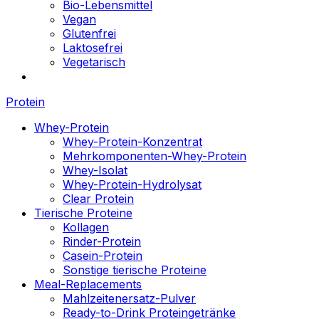
Bio-Lebensmittel
Vegan
Glutenfrei
Laktosefrei
Vegetarisch
Protein
Whey-Protein
Whey-Protein-Konzentrat
Mehrkomponenten-Whey-Protein
Whey-Isolat
Whey-Protein-Hydrolysat
Clear Protein
Tierische Proteine
Kollagen
Rinder-Protein
Casein-Protein
Sonstige tierische Proteine
Meal-Replacements
Mahlzeitenersatz-Pulver
Ready-to-Drink Proteingetränke