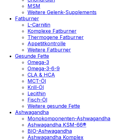
MSM
Weitere Gelenk-Supplements
Fatburner
L-Carnitin
Komplexe Fatburner
Thermogene Fatburner
Appetitkontrolle
Weitere Fatburner
Gesunde Fette
Omega-3
Omega-3-6-9
CLA & HCA
MCT-Öl
Krill-Öl
Lecithin
Fisch-Öl
Weitere gesunde Fette
Ashwagandha
Monokomponenten-Ashwagandha
Ashwagandha KSM-66®
BIO-Ashwagandha
Ashwagandha Komplex