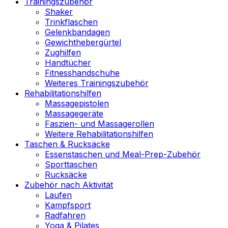
Trainingszubehör
Shaker
Trinkflaschen
Gelenkbandagen
Gewichthebergürtel
Zughilfen
Handtücher
Fitnesshandschuhe
Weiteres Trainingszubehör
Rehabilitationshilfen
Massagepistolen
Massagegeräte
Faszien- und Massagerollen
Weitere Rehabilitationshilfen
Taschen & Rucksäcke
Essenstaschen und Meal-Prep-Zubehör
Sporttaschen
Rucksäcke
Zubehör nach Aktivität
Laufen
Kampfsport
Radfahren
Yoga & Pilates