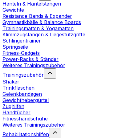
Hanteln & Hantelstangen
Gewichte
Resistance Bands & Expander
Gymnastikbälle & Balance Boards
Trainingsmatten & Yogamatten
Klimmzugstangen & Liegestützgriffe
Schlingentrainer
Springseile
Fitness-Gadgets
Power-Racks & Ständer
Weiteres Trainingszubehör
Trainingszubehör
Shaker
Trinkflaschen
Gelenkbandagen
Gewichthebergürtel
Zughilfen
Handtücher
Fitnesshandschuhe
Weiteres Trainingszubehör
Rehabilitationshilfen