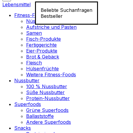
Lebensmittel
Beliebte Suchanfragen
Fitness-Food
Bestseller
Nüsse
Aufstriche und Pasten
Samen
Fisch-Produkte
Fertiggerichte
Eier-Produkte
Brot & Gebäck
Fleisch
Hülsenfrüchte
Weitere Fitness-Foods
Nussbutter
100 % Nussbutter
Süße Nussbutter
Protein-Nussbutter
Superfoods
Grüne Superfoods
Ballaststoffe
Andere Superfoods
Snacks