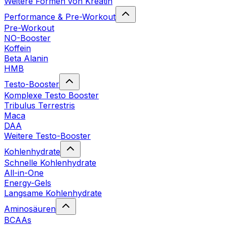
Weitere Formen von Kreatin
Performance & Pre-Workout
Pre-Workout
NO-Booster
Koffein
Beta Alanin
HMB
Testo-Booster
Komplexe Testo Booster
Tribulus Terrestris
Maca
DAA
Weitere Testo-Booster
Kohlenhydrate
Schnelle Kohlenhydrate
All-in-One
Energy-Gels
Langsame Kohlenhydrate
Aminosäuren
BCAAs