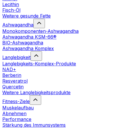
Lecithin
Fisch-Öl
Weitere gesunde Fette
Ashwagandha
Monokomponenten-Ashwagandha
Ashwagandha KSM-66®
BIO-Ashwagandha
Ashwagandha Komplex
Langlebigkeit
Langlebigkeits-Komplex-Produkte
NAD+
Berberin
Resveratrol
Quercetin
Weitere Langlebigkeitsprodukte
Fitness-Ziele
Muskelaufbau
Abnehmen
Performance
Stärkung des Immunsystems