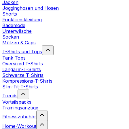
Jacken
Jogginghosen und Hosen
Shorts
Funktionskleidung
Bademode
Unterwäsche
Socken
Mützen & Caps
T-Shirts und Tops
Tank Tops
Oversized T-Shirts
Langarm-T-Shirts
Schwarze T-Shirts
Kompressions-T-Shirts
Slim-Fit-T-Shirts
Trends
Vorteilspacks
Trainingsanzüge
Fitnesszubehör
Home-Workout