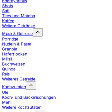
Energydrinks
Shots
Saft
Tees und Matcha
Kaffee
Weitere Getränke
Müsli & Getreide
Porridge
Nudeln & Pasta
Granola
Haferflocken
Müsli
Buchweizen
Quinoa
Reis
Weiteres Getreide
Kochzutaten
Öle
Koch- und Backmischungen
Mehl
Weitere Kochzutaten