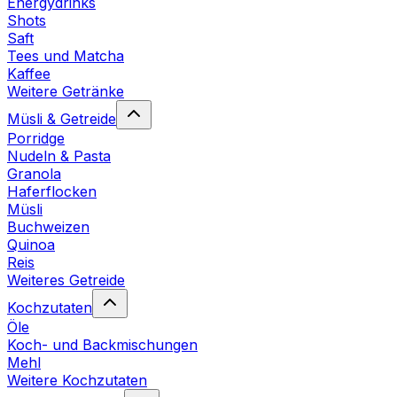
Energydrinks
Shots
Saft
Tees und Matcha
Kaffee
Weitere Getränke
Müsli & Getreide
Porridge
Nudeln & Pasta
Granola
Haferflocken
Müsli
Buchweizen
Quinoa
Reis
Weiteres Getreide
Kochzutaten
Öle
Koch- und Backmischungen
Mehl
Weitere Kochzutaten