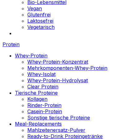
Bio-Lebensmittel
Vegan
Glutenfrei
Laktosefrei
Vegetarisch
Protein
Whey-Protein
Whey-Protein-Konzentrat
Mehrkomponenten-Whey-Protein
Whey-Isolat
Whey-Protein-Hydrolysat
Clear Protein
Tierische Proteine
Kollagen
Rinder-Protein
Casein-Protein
Sonstige tierische Proteine
Meal-Replacements
Mahlzeitenersatz-Pulver
Ready-to-Drink Proteingetränke