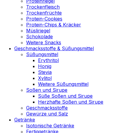
Proteinriegel
Trockenfleisch
Trockenfrüchte
Protein-Cookies
Protein-Chips & Kräcker
Müsliriegel
Schokolade
Weitere Snacks
Geschmacksstoffe & Süßungsmittel
Süßungsmittel
Erythritol
Honig
Stevia
Xylitol
Weitere Süßungsmittel
Soßen und Sirupe
Süße Soßen und Sirupe
Herzhafte Soßen und Sirupe
Geschmacksstoffe
Gewürze und Salz
Getränke
Isotonische Getränke
Fertiggetränke