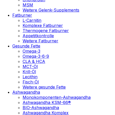
MSM
Weitere Gelenk-Supplements
Fatburner
L-Carnitin
Komplexe Fatburner
Thermogene Fatburner
Appetitkontrolle
Weitere Fatburner
Gesunde Fette
Omega-3
Omega-3-6-9
CLA & HCA
MCT-Öl
Krill-Öl
Lecithin
Fisch-Öl
Weitere gesunde Fette
Ashwagandha
Monokomponenten-Ashwagandha
Ashwagandha KSM-66®
BIO-Ashwagandha
Ashwagandha Komplex