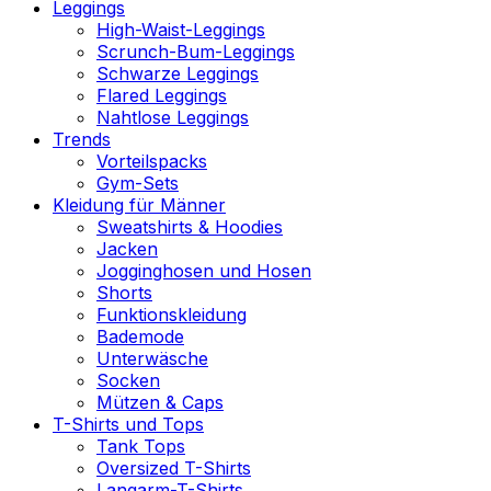
Leggings
High-Waist-Leggings
Scrunch-Bum-Leggings
Schwarze Leggings
Flared Leggings
Nahtlose Leggings
Trends
Vorteilspacks
Gym-Sets
Kleidung für Männer
Sweatshirts & Hoodies
Jacken
Jogginghosen und Hosen
Shorts
Funktionskleidung
Bademode
Unterwäsche
Socken
Mützen & Caps
T-Shirts und Tops
Tank Tops
Oversized T-Shirts
Langarm-T-Shirts