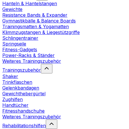
Hanteln & Hantelstangen
Gewichte
Resistance Bands & Expander
Gymnastikbälle & Balance Boards
Trainingsmatten & Yogamatten
Klimmzugstangen & Liegestützgriffe
Schlingentrainer
Springseile
Fitness-Gadgets
Power-Racks & Ständer
Weiteres Trainingszubehör
Trainingszubehör
Shaker
Trinkflaschen
Gelenkbandagen
Gewichthebergürtel
Zughilfen
Handtücher
Fitnesshandschuhe
Weiteres Trainingszubehör
Rehabilitationshilfen