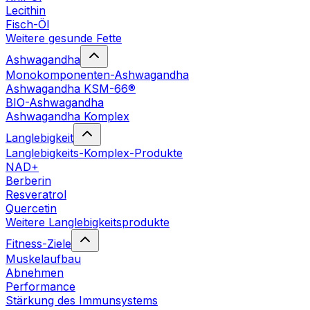
Lecithin
Fisch-Öl
Weitere gesunde Fette
Ashwagandha
Monokomponenten-Ashwagandha
Ashwagandha KSM-66®
BIO-Ashwagandha
Ashwagandha Komplex
Langlebigkeit
Langlebigkeits-Komplex-Produkte
NAD+
Berberin
Resveratrol
Quercetin
Weitere Langlebigkeitsprodukte
Fitness-Ziele
Muskelaufbau
Abnehmen
Performance
Stärkung des Immunsystems