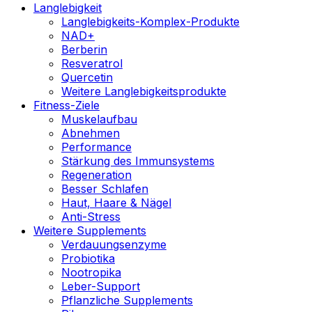
Langlebigkeit
Langlebigkeits-Komplex-Produkte
NAD+
Berberin
Resveratrol
Quercetin
Weitere Langlebigkeitsprodukte
Fitness-Ziele
Muskelaufbau
Abnehmen
Performance
Stärkung des Immunsystems
Regeneration
Besser Schlafen
Haut, Haare & Nägel
Anti-Stress
Weitere Supplements
Verdauungsenzyme
Probiotika
Nootropika
Leber-Support
Pflanzliche Supplements