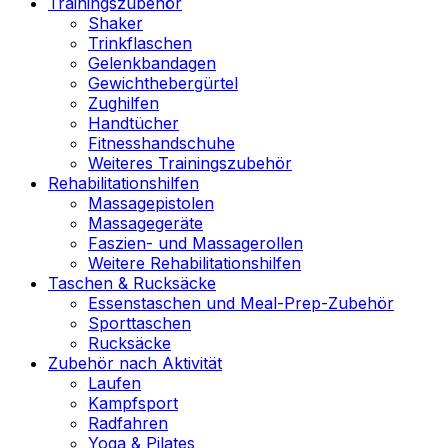
Trainingszubehör
Shaker
Trinkflaschen
Gelenkbandagen
Gewichthebergürtel
Zughilfen
Handtücher
Fitnesshandschuhe
Weiteres Trainingszubehör
Rehabilitationshilfen
Massagepistolen
Massagegeräte
Faszien- und Massagerollen
Weitere Rehabilitationshilfen
Taschen & Rucksäcke
Essenstaschen und Meal-Prep-Zubehör
Sporttaschen
Rucksäcke
Zubehör nach Aktivität
Laufen
Kampfsport
Radfahren
Yoga & Pilates