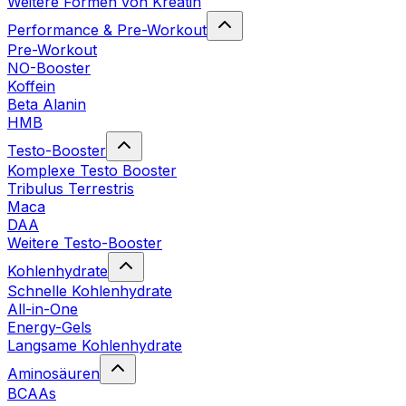
Weitere Formen von Kreatin
Performance & Pre-Workout
Pre-Workout
NO-Booster
Koffein
Beta Alanin
HMB
Testo-Booster
Komplexe Testo Booster
Tribulus Terrestris
Maca
DAA
Weitere Testo-Booster
Kohlenhydrate
Schnelle Kohlenhydrate
All-in-One
Energy-Gels
Langsame Kohlenhydrate
Aminosäuren
BCAAs