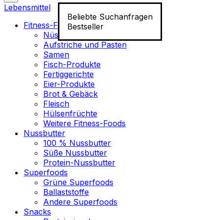
Lebensmittel
Beliebte Suchanfragen
Fitness-Food
Bestseller
Nüsse
Aufstriche und Pasten
Samen
Fisch-Produkte
Fertiggerichte
Eier-Produkte
Brot & Gebäck
Fleisch
Hülsenfrüchte
Weitere Fitness-Foods
Nussbutter
100 % Nussbutter
Süße Nussbutter
Protein-Nussbutter
Superfoods
Grüne Superfoods
Ballaststoffe
Andere Superfoods
Snacks