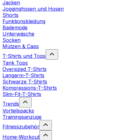
Jacken
Jogginghosen und Hosen
Shorts
Funktionskleidung
Bademode
Unterwäsche
Socken
Mützen & Caps
T-Shirts und Tops
Tank Tops
Oversized T-Shirts
Langarm-T-Shirts
Schwarze T-Shirts
Kompressions-T-Shirts
Slim-Fit-T-Shirts
Trends
Vorteilspacks
Trainingsanzüge
Fitnesszubehör
Home-Workout