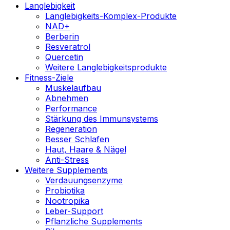
Langlebigkeit
Langlebigkeits-Komplex-Produkte
NAD+
Berberin
Resveratrol
Quercetin
Weitere Langlebigkeitsprodukte
Fitness-Ziele
Muskelaufbau
Abnehmen
Performance
Stärkung des Immunsystems
Regeneration
Besser Schlafen
Haut, Haare & Nägel
Anti-Stress
Weitere Supplements
Verdauungsenzyme
Probiotika
Nootropika
Leber-Support
Pflanzliche Supplements