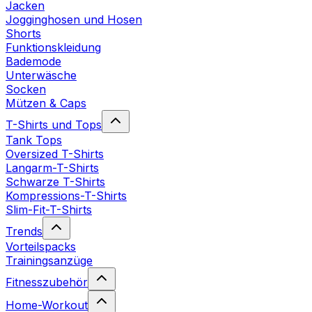
Jacken
Jogginghosen und Hosen
Shorts
Funktionskleidung
Bademode
Unterwäsche
Socken
Mützen & Caps
T-Shirts und Tops
Tank Tops
Oversized T-Shirts
Langarm-T-Shirts
Schwarze T-Shirts
Kompressions-T-Shirts
Slim-Fit-T-Shirts
Trends
Vorteilspacks
Trainingsanzüge
Fitnesszubehör
Home-Workout