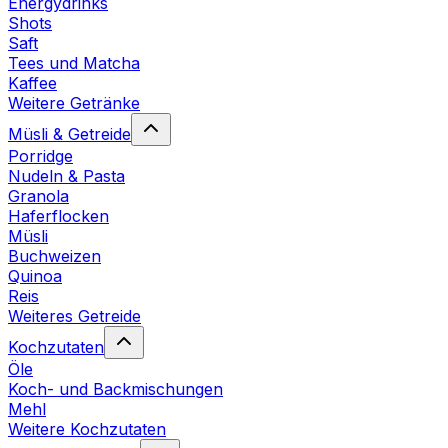
Energydrinks
Shots
Saft
Tees und Matcha
Kaffee
Weitere Getränke
Müsli & Getreide
Porridge
Nudeln & Pasta
Granola
Haferflocken
Müsli
Buchweizen
Quinoa
Reis
Weiteres Getreide
Kochzutaten
Öle
Koch- und Backmischungen
Mehl
Weitere Kochzutaten