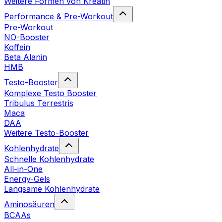
Weitere Formen von Kreatin
Performance & Pre-Workout
Pre-Workout
NO-Booster
Koffein
Beta Alanin
HMB
Testo-Booster
Komplexe Testo Booster
Tribulus Terrestris
Maca
DAA
Weitere Testo-Booster
Kohlenhydrate
Schnelle Kohlenhydrate
All-in-One
Energy-Gels
Langsame Kohlenhydrate
Aminosäuren
BCAAs