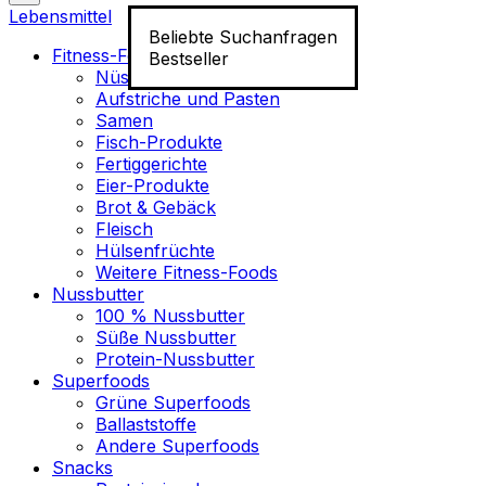
Lebensmittel
Beliebte Suchanfragen
Fitness-Food
Bestseller
Nüsse
Aufstriche und Pasten
Samen
Fisch-Produkte
Fertiggerichte
Eier-Produkte
Brot & Gebäck
Fleisch
Hülsenfrüchte
Weitere Fitness-Foods
Nussbutter
100 % Nussbutter
Süße Nussbutter
Protein-Nussbutter
Superfoods
Grüne Superfoods
Ballaststoffe
Andere Superfoods
Snacks