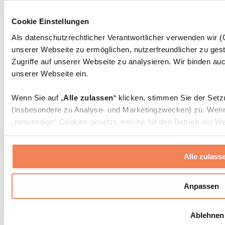
Massagepistolen
Massagegeräte
Cookie Einstellungen
Faszien- und Massagerollen
Weitere Rehabilitationshilfen
Als datenschutzrechtlicher Verantwortlicher verwenden wir
unserer Webseite zu ermöglichen, nutzerfreundlicher zu gest
Taschen & Rucksäcke
Essenstaschen und Meal-Prep-Zubehör
Zugriffe auf unserer Webseite zu analysieren. Wir binden auc
Sporttaschen
unserer Webseite ein.
Rucksäcke
Zubehör nach Aktivität
Wenn Sie auf „
Alle zulassen
“ klicken, stimmen Sie der Set
Laufen
(insbesondere zu Analyse- und Marketingzwecken) zu. Wenn 
Kampfsport
„notwendige“ Cookies gesetzt, welche für den Betrieb der We
Radfahren
individuelle Auswahl treffen, indem Sie unter „
Anpassen
“ ei
Yoga & Pilates
erlauben
“ klicken.
Kältetherapie
Alle zulass
Schwimmen
Wandern
Weitere Informationen über die Verarbeitung Ihrer Daten find
Cookies“ sowie in unserer
Datenschutzerklärung
.
Biohacking
Anpassen
Rotlichttherapie
Wasserfilter und Kannen
Sie können Ihre Einwilligung jederzeit in den
Cookie-Einstel
Ablehnen
widerrufen.
Mehr Info
Nachhaltiger Haushalt