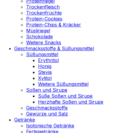
Proteinriegel
Trockenfleisch
Trockenfrüchte
Protein-Cookies
Protein-Chips & Kräcker
Müsliriegel
Schokolade
Weitere Snacks
Geschmacksstoffe & Süßungsmittel
Süßungsmittel
Erythritol
Honig
Stevia
Xylitol
Weitere Süßungsmittel
Soßen und Sirupe
Süße Soßen und Sirupe
Herzhafte Soßen und Sirupe
Geschmacksstoffe
Gewürze und Salz
Getränke
Isotonische Getränke
Fertiggetränke