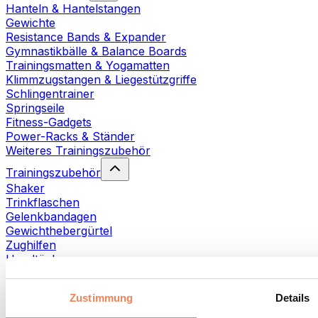
Hanteln & Hantelstangen
Gewichte
Resistance Bands & Expander
Gymnastikbälle & Balance Boards
Trainingsmatten & Yogamatten
Klimmzugstangen & Liegestützgriffe
Schlingentrainer
Springseile
Fitness-Gadgets
Power-Racks & Ständer
Weiteres Trainingszubehör
Trainingszubehör
Shaker
Trinkflaschen
Gelenkbandagen
Gewichthebergürtel
Zughilfen
Handtücher
Fitnesshandschuhe
Weiteres Trainingszubehör
Zustimmung
Details
Rehabilitationshilfen