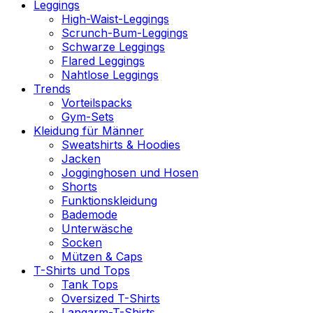
Leggings
High-Waist-Leggings
Scrunch-Bum-Leggings
Schwarze Leggings
Flared Leggings
Nahtlose Leggings
Trends
Vorteilspacks
Gym-Sets
Kleidung für Männer
Sweatshirts & Hoodies
Jacken
Jogginghosen und Hosen
Shorts
Funktionskleidung
Bademode
Unterwäsche
Socken
Mützen & Caps
T-Shirts und Tops
Tank Tops
Oversized T-Shirts
Langarm-T-Shirts