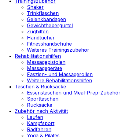
Trainingszubehör
Shaker
Trinkflaschen
Gelenkbandagen
Gewichthebergürtel
Zughilfen
Handtücher
Fitnesshandschuhe
Weiteres Trainingszubehör
Rehabilitationshilfen
Massagepistolen
Massagegeräte
Faszien- und Massagerollen
Weitere Rehabilitationshilfen
Taschen & Rucksäcke
Essenstaschen und Meal-Prep-Zubehör
Sporttaschen
Rucksäcke
Zubehör nach Aktivität
Laufen
Kampfsport
Radfahren
Yoga & Pilates