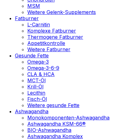
MSM
Weitere Gelenk-Supplements
Fatburner
L-Carnitin
Komplexe Fatburner
Thermogene Fatburner
Appetitkontrolle
Weitere Fatburner
Gesunde Fette
Omega-3
Omega-3-6-9
CLA & HCA
MCT-Öl
Krill-Öl
Lecithin
Fisch-Öl
Weitere gesunde Fette
Ashwagandha
Monokomponenten-Ashwagandha
Ashwagandha KSM-66®
BIO-Ashwagandha
Ashwagandha Komplex