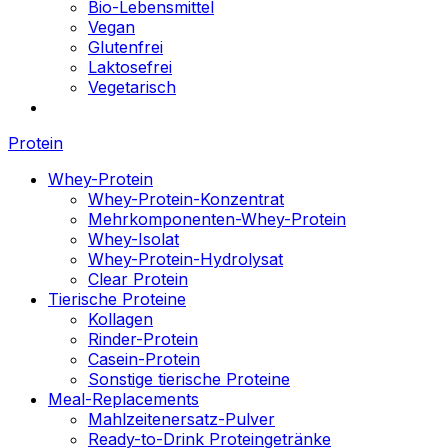
Bio-Lebensmittel
Vegan
Glutenfrei
Laktosefrei
Vegetarisch
Protein
Whey-Protein
Whey-Protein-Konzentrat
Mehrkomponenten-Whey-Protein
Whey-Isolat
Whey-Protein-Hydrolysat
Clear Protein
Tierische Proteine
Kollagen
Rinder-Protein
Casein-Protein
Sonstige tierische Proteine
Meal-Replacements
Mahlzeitenersatz-Pulver
Ready-to-Drink Proteingetränke