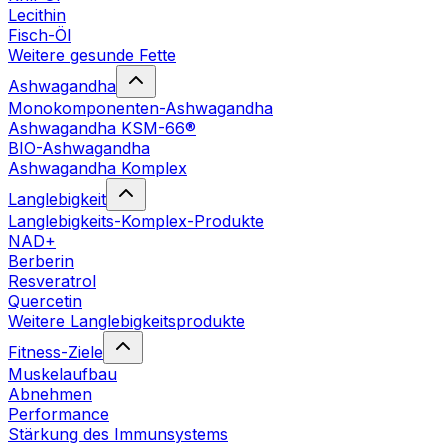
Lecithin
Fisch-Öl
Weitere gesunde Fette
Ashwagandha
Monokomponenten-Ashwagandha
Ashwagandha KSM-66®
BIO-Ashwagandha
Ashwagandha Komplex
Langlebigkeit
Langlebigkeits-Komplex-Produkte
NAD+
Berberin
Resveratrol
Quercetin
Weitere Langlebigkeitsprodukte
Fitness-Ziele
Muskelaufbau
Abnehmen
Performance
Stärkung des Immunsystems