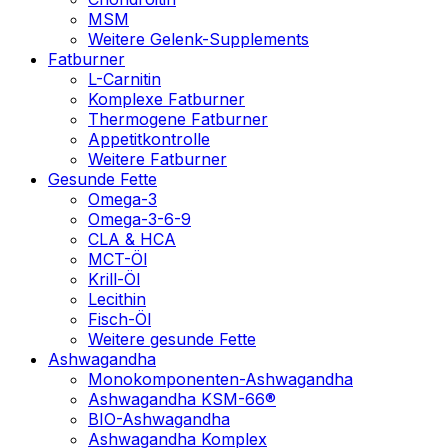
MSM
Weitere Gelenk-Supplements
Fatburner
L-Carnitin
Komplexe Fatburner
Thermogene Fatburner
Appetitkontrolle
Weitere Fatburner
Gesunde Fette
Omega-3
Omega-3-6-9
CLA & HCA
MCT-Öl
Krill-Öl
Lecithin
Fisch-Öl
Weitere gesunde Fette
Ashwagandha
Monokomponenten-Ashwagandha
Ashwagandha KSM-66®
BIO-Ashwagandha
Ashwagandha Komplex