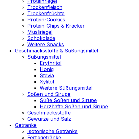
Proteinriegel
Trockenfleisch
Trockenfrüchte
Protein-Cookies
Protein-Chips & Kräcker
Müsliriegel
Schokolade
Weitere Snacks
Geschmacksstoffe & Süßungsmittel
Süßungsmittel
Erythritol
Honig
Stevia
Xylitol
Weitere Süßungsmittel
Soßen und Sirupe
Süße Soßen und Sirupe
Herzhafte Soßen und Sirupe
Geschmacksstoffe
Gewürze und Salz
Getränke
Isotonische Getränke
Fertiggetränke