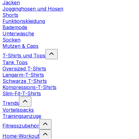
Jacken
Jogginghosen und Hosen
Shorts
Funktionskleidung
Bademode
Unterwäsche
Socken
Mützen & Caps
T-Shirts und Tops
Tank Tops
Oversized T-Shirts
Langarm-T-Shirts
Schwarze T-Shirts
Kompressions-T-Shirts
Slim-Fit-T-Shirts
Trends
Vorteilspacks
Trainingsanzüge
Fitnesszubehör
Home-Workout