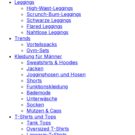
Leggings
High-Waist-Leggings
Scrunch-Bum-Leggings
Schwarze Leggings
Flared Leggings
Nahtlose Leggings
Trends
Vorteilspacks
Gym-Sets
Kleidung für Männer
Sweatshirts & Hoodies
Jacken
Jogginghosen und Hosen
Shorts
Funktionskleidung
Bademode
Unterwäsche
Socken
Mützen & Caps
T-Shirts und Tops
Tank Tops
Oversized T-Shirts
Langarm-T-Shirts