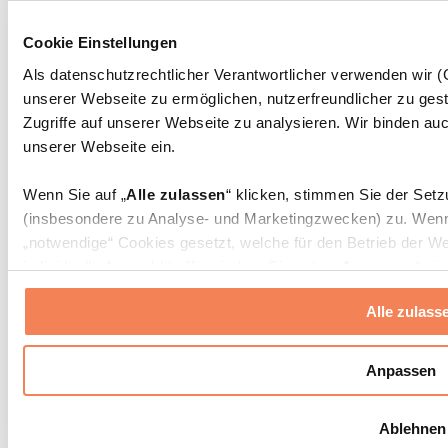
Massagepistolen
Massagegeräte
Cookie Einstellungen
Faszien- und Massagerollen
Weitere Rehabilitationshilfen
Als datenschutzrechtlicher Verantwortlicher verwenden wir
unserer Webseite zu ermöglichen, nutzerfreundlicher zu gest
Taschen & Rucksäcke
Essenstaschen und Meal-Prep-Zubehör
Zugriffe auf unserer Webseite zu analysieren. Wir binden auc
Sporttaschen
unserer Webseite ein.
Rucksäcke
Zubehör nach Aktivität
Wenn Sie auf „
Alle zulassen
“ klicken, stimmen Sie der Set
Laufen
(insbesondere zu Analyse- und Marketingzwecken) zu. Wenn 
Kampfsport
„notwendige“ Cookies gesetzt, welche für den Betrieb der We
Radfahren
individuelle Auswahl treffen, indem Sie unter „
Anpassen
“ ei
Yoga & Pilates
erlauben
“ klicken.
Kältetherapie
Alle zulass
Schwimmen
Wandern
Weitere Informationen über die Verarbeitung Ihrer Daten find
Cookies“ sowie in unserer
Datenschutzerklärung
.
Biohacking
Anpassen
Rotlichttherapie
Wasserfilter und Kannen
Sie können Ihre Einwilligung jederzeit in den
Cookie-Einstel
Ablehnen
widerrufen.
Mehr Info
Nachhaltiger Haushalt