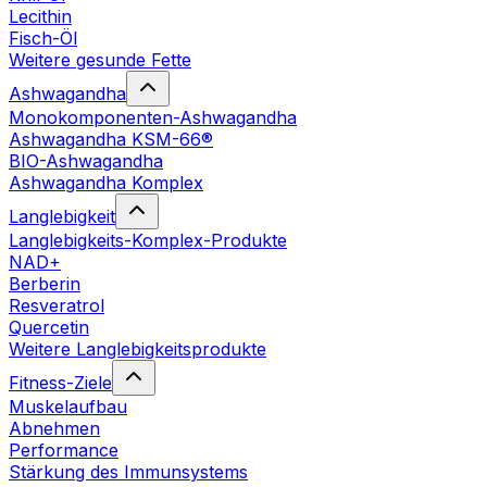
Lecithin
Fisch-Öl
Weitere gesunde Fette
Ashwagandha
Monokomponenten-Ashwagandha
Ashwagandha KSM-66®
BIO-Ashwagandha
Ashwagandha Komplex
Langlebigkeit
Langlebigkeits-Komplex-Produkte
NAD+
Berberin
Resveratrol
Quercetin
Weitere Langlebigkeitsprodukte
Fitness-Ziele
Muskelaufbau
Abnehmen
Performance
Stärkung des Immunsystems