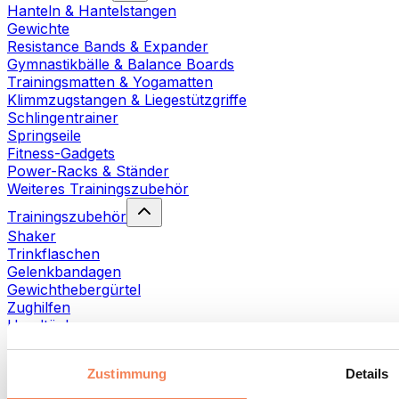
Hanteln & Hantelstangen
Gewichte
Resistance Bands & Expander
Gymnastikbälle & Balance Boards
Trainingsmatten & Yogamatten
Klimmzugstangen & Liegestützgriffe
Schlingentrainer
Springseile
Fitness-Gadgets
Power-Racks & Ständer
Weiteres Trainingszubehör
Trainingszubehör
Shaker
Trinkflaschen
Gelenkbandagen
Gewichthebergürtel
Zughilfen
Handtücher
Fitnesshandschuhe
Weiteres Trainingszubehör
Zustimmung
Details
Rehabilitationshilfen