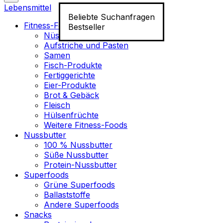
Lebensmittel
Beliebte Suchanfragen
Fitness-Food
Bestseller
Nüsse
Aufstriche und Pasten
Samen
Fisch-Produkte
Fertiggerichte
Eier-Produkte
Brot & Gebäck
Fleisch
Hülsenfrüchte
Weitere Fitness-Foods
Nussbutter
100 % Nussbutter
Süße Nussbutter
Protein-Nussbutter
Superfoods
Grüne Superfoods
Ballaststoffe
Andere Superfoods
Snacks