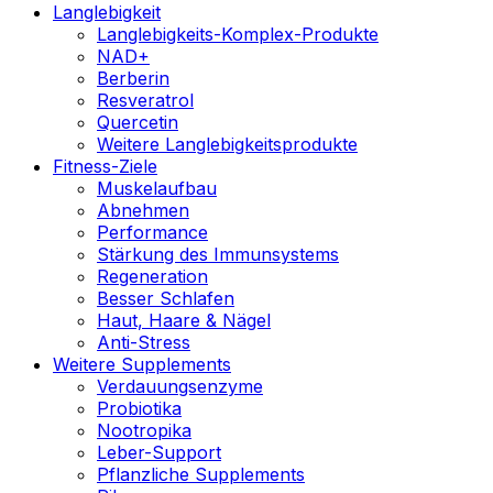
Langlebigkeit
Langlebigkeits-Komplex-Produkte
NAD+
Berberin
Resveratrol
Quercetin
Weitere Langlebigkeitsprodukte
Fitness-Ziele
Muskelaufbau
Abnehmen
Performance
Stärkung des Immunsystems
Regeneration
Besser Schlafen
Haut, Haare & Nägel
Anti-Stress
Weitere Supplements
Verdauungsenzyme
Probiotika
Nootropika
Leber-Support
Pflanzliche Supplements