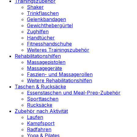
Trainingszubehör
Shaker
Trinkflaschen
Gelenkbandagen
Gewichthebergürtel
Zughilfen
Handtücher
Fitnesshandschuhe
Weiteres Trainingszubehör
Rehabilitationshilfen
Massagepistolen
Massagegeräte
Faszien- und Massagerollen
Weitere Rehabilitationshilfen
Taschen & Rucksäcke
Essenstaschen und Meal-Prep-Zubehör
Sporttaschen
Rucksäcke
Zubehör nach Aktivität
Laufen
Kampfsport
Radfahren
Yoga & Pilates