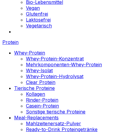
Bio-Lebensmittel
Vegan
Glutenfrei
Laktosefrei
Vegetarisch
Protein
Whey-Protein
Whey-Protein-Konzentrat
Mehrkomponenten-Whey-Protein
Whey-Isolat
Whey-Protein-Hydrolysat
Clear Protein
Tierische Proteine
Kollagen
Rinder-Protein
Casein-Protein
Sonstige tierische Proteine
Meal-Replacements
Mahlzeitenersatz-Pulver
Ready-to-Drink Proteingetränke