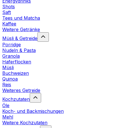
Energydrinks
Shots
Saft
Tees und Matcha
Kaffee
Weitere Getränke
Müsli & Getreide
Porridge
Nudeln & Pasta
Granola
Haferflocken
Müsli
Buchweizen
Quinoa
Reis
Weiteres Getreide
Kochzutaten
Öle
Koch- und Backmischungen
Mehl
Weitere Kochzutaten