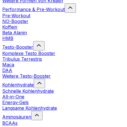
Weitere Formen von Kreatin
Performance & Pre-Workout
Pre-Workout
NO-Booster
Koffein
Beta Alanin
HMB
Testo-Booster
Komplexe Testo Booster
Tribulus Terrestris
Maca
DAA
Weitere Testo-Booster
Kohlenhydrate
Schnelle Kohlenhydrate
All-in-One
Energy-Gels
Langsame Kohlenhydrate
Aminosäuren
BCAAs