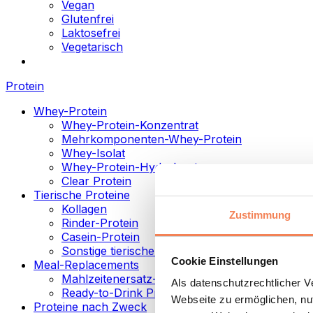
Vegan
Glutenfrei
Laktosefrei
Vegetarisch
Protein
Whey-Protein
Whey-Protein-Konzentrat
Mehrkomponenten-Whey-Protein
Whey-Isolat
Whey-Protein-Hydrolysat
Clear Protein
Tierische Proteine
Kollagen
Zustimmung
Rinder-Protein
Casein-Protein
Sonstige tierische Proteine
Cookie Einstellungen
Meal-Replacements
Mahlzeitenersatz-Pulver
Als datenschutzrechtlicher 
Ready-to-Drink Proteingetränke
Webseite zu ermöglichen, nut
Proteine nach Zweck