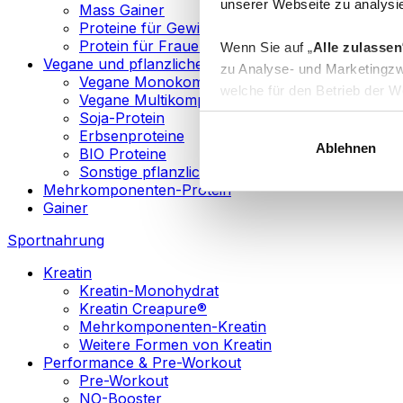
unserer Webseite zu analysie
Mass Gainer
Proteine für Gewichtsverlust
Protein für Frauen
Wenn Sie auf „
Alle zulassen
Vegane und pflanzliche Proteine
zu Analyse- und Marketingzw
Vegane Monokomponenten-Proteine
welche für den Betrieb der We
Vegane Multikomponenten-Proteine
„
Anpassen
“ einzelne Katego
Soja-Protein
Erbsenproteine
Ablehnen
BIO Proteine
Weitere Informationen über d
Sonstige pflanzliche Proteine
sowie in unserer
Datenschut
Mehrkomponenten-Protein
Gainer
Sie können Ihre Einwilligung 
Sportnahrung
Info
Kreatin
Kreatin-Monohydrat
Kreatin Creapure®
Mehrkomponenten-Kreatin
Weitere Formen von Kreatin
Performance & Pre-Workout
Pre-Workout
NO-Booster