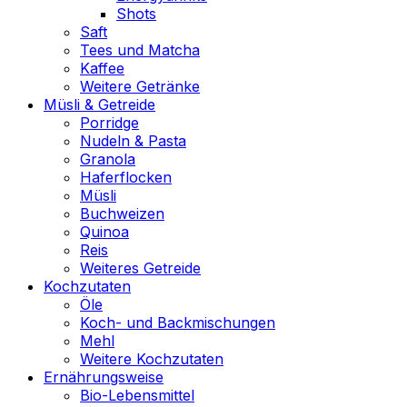
Shots
Saft
Tees und Matcha
Kaffee
Weitere Getränke
Müsli & Getreide
Porridge
Nudeln & Pasta
Granola
Haferflocken
Müsli
Buchweizen
Quinoa
Reis
Weiteres Getreide
Kochzutaten
Öle
Koch- und Backmischungen
Mehl
Weitere Kochzutaten
Ernährungsweise
Bio-Lebensmittel