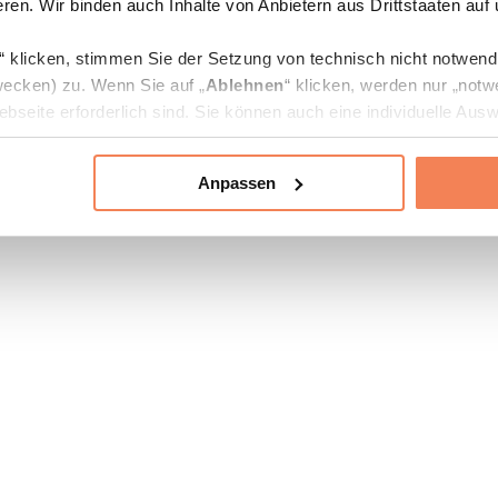
ren. Wir binden auch Inhalte von Anbietern aus Drittstaaten auf
“ klicken, stimmen Sie der Setzung von technisch nicht notwen
ecken) zu. Wenn Sie auf „
Ablehnen
“ klicken, werden nur „notw
bseite erforderlich sind. Sie können auch eine individuelle Ausw
rien an- oder abwählen und „
Auswahl erlauben
“ klicken.
Anpassen
ie Verarbeitung Ihrer Daten finden Sie in den Unterpunkten „Deta
zerklärung
.
jederzeit in den
Cookie-Einstellungen
auf unserer Webseite änd