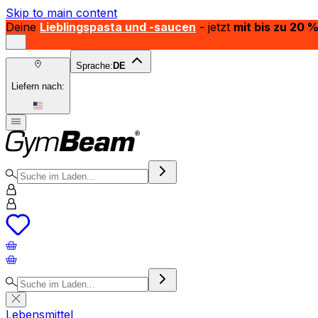
Skip to main content
Deine
Lieblingspasta und -saucen
- jetzt
mit bis zu 20 
Sprache:
DE
Liefern nach:
Lebensmittel