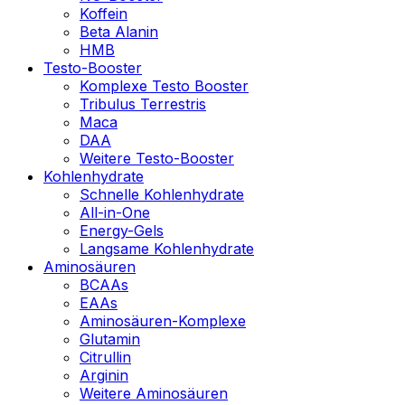
Koffein
Beta Alanin
HMB
Testo-Booster
Komplexe Testo Booster
Tribulus Terrestris
Maca
DAA
Weitere Testo-Booster
Kohlenhydrate
Schnelle Kohlenhydrate
All-in-One
Energy-Gels
Langsame Kohlenhydrate
Aminosäuren
BCAAs
EAAs
Aminosäuren-Komplexe
Glutamin
Citrullin
Arginin
Weitere Aminosäuren