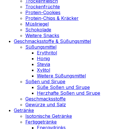
Trockenfleisch
Trockenfrüchte
Protein-Cookies
Protein-Chips & Kräcker
Müsliriegel
Schokolade
Weitere Snacks
Geschmacksstoffe & Süßungsmittel
Süßungsmittel
Erythritol
Honig
Stevia
Xylitol
Weitere Süßungsmittel
Soßen und Sirupe
Süße Soßen und Sirupe
Herzhafte Soßen und Sirupe
Geschmacksstoffe
Gewürze und Salz
Getränke
Isotonische Getränke
Fertiggetränke
Energydrinks