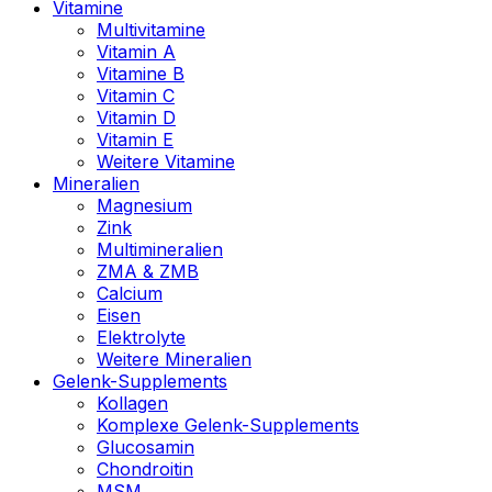
Vitamine
Multivitamine
Vitamin A
Vitamine B
Vitamin C
Vitamin D
Vitamin E
Weitere Vitamine
Mineralien
Magnesium
Zink
Multimineralien
ZMA & ZMB
Calcium
Eisen
Elektrolyte
Weitere Mineralien
Gelenk-Supplements
Kollagen
Komplexe Gelenk-Supplements
Glucosamin
Chondroitin
MSM