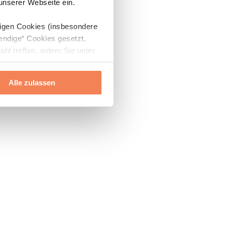
 unserer Webseite ein.
digen Cookies (insbesondere
endige“ Cookies gesetzt,
ahl treffen, indem Sie unter
Alle zulassen
ils“ und „Über Cookies“
ern oder widerrufen.
Mehr