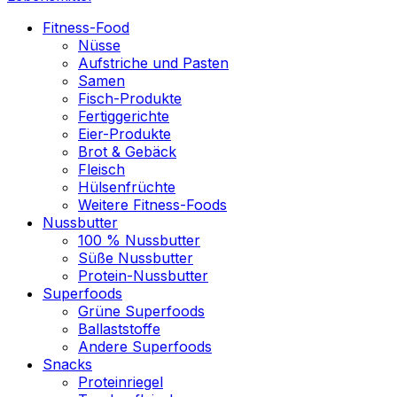
Fitness-Food
Nüsse
Aufstriche und Pasten
Samen
Fisch-Produkte
Fertiggerichte
Eier-Produkte
Brot & Gebäck
Fleisch
Hülsenfrüchte
Weitere Fitness-Foods
Nussbutter
100 % Nussbutter
Süße Nussbutter
Protein-Nussbutter
Superfoods
Grüne Superfoods
Ballaststoffe
Andere Superfoods
Snacks
Proteinriegel