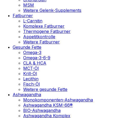
MSM
Weitere Gelenk-Supplements
Fatburner
L-Carnitin
Komplexe Fatburner
Thermogene Fatburner
Appetitkontrolle
Weitere Fatburner
Gesunde Fette
Omega-3
Omega-3-6-9
CLA & HCA
MCT-Öl
Krill-Öl
Lecithin
Fisch-Öl
Weitere gesunde Fette
Ashwagandha
Monokomponenten-Ashwagandha
Ashwagandha KSM-66®
BIO-Ashwagandha
Ashwagandha Komplex