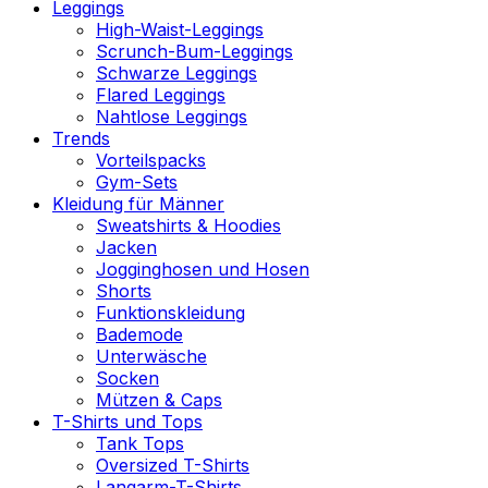
Leggings
High-Waist-Leggings
Scrunch-Bum-Leggings
Schwarze Leggings
Flared Leggings
Nahtlose Leggings
Trends
Vorteilspacks
Gym-Sets
Kleidung für Männer
Sweatshirts & Hoodies
Jacken
Jogginghosen und Hosen
Shorts
Funktionskleidung
Bademode
Unterwäsche
Socken
Mützen & Caps
T-Shirts und Tops
Tank Tops
Oversized T-Shirts
Langarm-T-Shirts