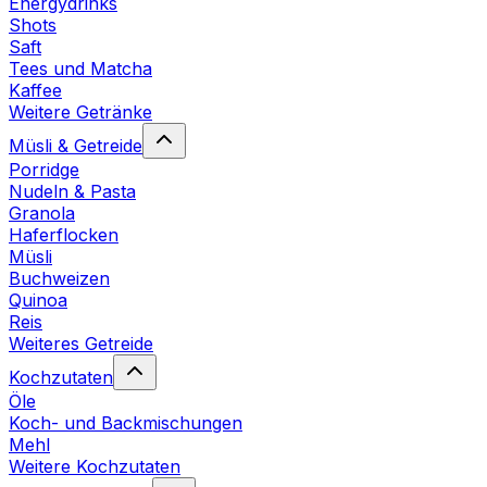
Energydrinks
Shots
Saft
Tees und Matcha
Kaffee
Weitere Getränke
Müsli & Getreide
Porridge
Nudeln & Pasta
Granola
Haferflocken
Müsli
Buchweizen
Quinoa
Reis
Weiteres Getreide
Kochzutaten
Öle
Koch- und Backmischungen
Mehl
Weitere Kochzutaten