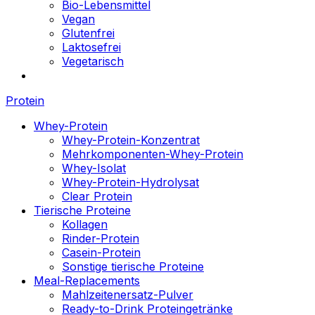
Bio-Lebensmittel
Vegan
Glutenfrei
Laktosefrei
Vegetarisch
Protein
Whey-Protein
Whey-Protein-Konzentrat
Mehrkomponenten-Whey-Protein
Whey-Isolat
Whey-Protein-Hydrolysat
Clear Protein
Tierische Proteine
Kollagen
Rinder-Protein
Casein-Protein
Sonstige tierische Proteine
Meal-Replacements
Mahlzeitenersatz-Pulver
Ready-to-Drink Proteingetränke