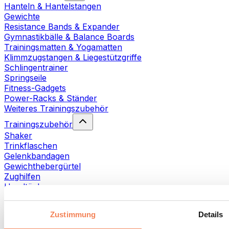
Hanteln & Hantelstangen
Gewichte
Resistance Bands & Expander
Gymnastikbälle & Balance Boards
Trainingsmatten & Yogamatten
Klimmzugstangen & Liegestützgriffe
Schlingentrainer
Springseile
Fitness-Gadgets
Power-Racks & Ständer
Weiteres Trainingszubehör
Trainingszubehör
Shaker
Trinkflaschen
Gelenkbandagen
Gewichthebergürtel
Zughilfen
Handtücher
Fitnesshandschuhe
Weiteres Trainingszubehör
Zustimmung
Details
Rehabilitationshilfen