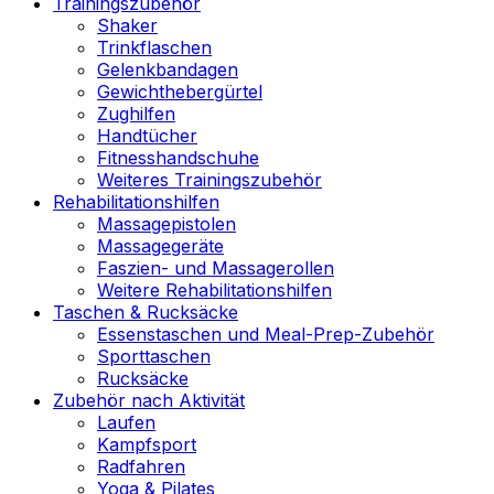
Trainingszubehör
Shaker
Trinkflaschen
Gelenkbandagen
Gewichthebergürtel
Zughilfen
Handtücher
Fitnesshandschuhe
Weiteres Trainingszubehör
Rehabilitationshilfen
Massagepistolen
Massagegeräte
Faszien- und Massagerollen
Weitere Rehabilitationshilfen
Taschen & Rucksäcke
Essenstaschen und Meal-Prep-Zubehör
Sporttaschen
Rucksäcke
Zubehör nach Aktivität
Laufen
Kampfsport
Radfahren
Yoga & Pilates