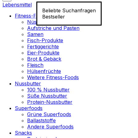
Lebensmittel
Beliebte Suchanfragen
Fitness-Food
Bestseller
Nüsse
Aufstriche und Pasten
Samen
Fisch-Produkte
Fertiggerichte
Eier-Produkte
Brot & Gebäck
Fleisch
Hülsenfrüchte
Weitere Fitness-Foods
Nussbutter
100 % Nussbutter
Süße Nussbutter
Protein-Nussbutter
Superfoods
Grüne Superfoods
Ballaststoffe
Andere Superfoods
Snacks