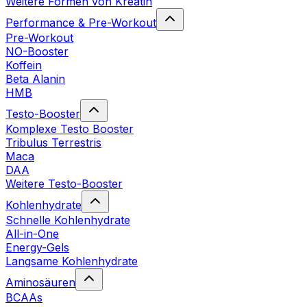
Weitere Formen von Kreatin
Performance & Pre-Workout
Pre-Workout
NO-Booster
Koffein
Beta Alanin
HMB
Testo-Booster
Komplexe Testo Booster
Tribulus Terrestris
Maca
DAA
Weitere Testo-Booster
Kohlenhydrate
Schnelle Kohlenhydrate
All-in-One
Energy-Gels
Langsame Kohlenhydrate
Aminosäuren
BCAAs