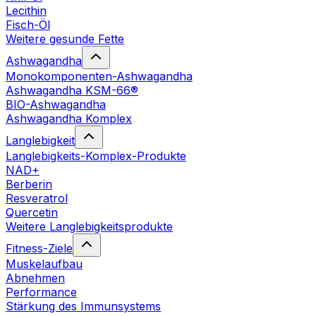
Lecithin
Fisch-Öl
Weitere gesunde Fette
Ashwagandha
Monokomponenten-Ashwagandha
Ashwagandha KSM-66®
BIO-Ashwagandha
Ashwagandha Komplex
Langlebigkeit
Langlebigkeits-Komplex-Produkte
NAD+
Berberin
Resveratrol
Quercetin
Weitere Langlebigkeitsprodukte
Fitness-Ziele
Muskelaufbau
Abnehmen
Performance
Stärkung des Immunsystems