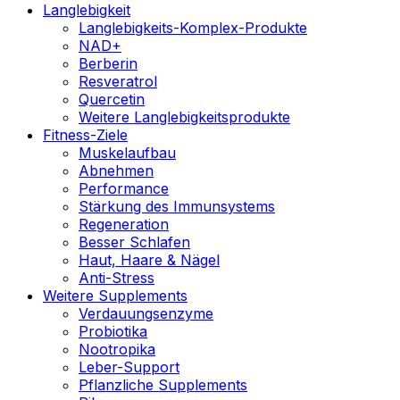
Langlebigkeit
Langlebigkeits-Komplex-Produkte
NAD+
Berberin
Resveratrol
Quercetin
Weitere Langlebigkeitsprodukte
Fitness-Ziele
Muskelaufbau
Abnehmen
Performance
Stärkung des Immunsystems
Regeneration
Besser Schlafen
Haut, Haare & Nägel
Anti-Stress
Weitere Supplements
Verdauungsenzyme
Probiotika
Nootropika
Leber-Support
Pflanzliche Supplements