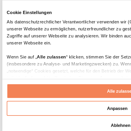
Massagepistolen
Massagegeräte
Cookie Einstellungen
Faszien- und Massagerollen
Weitere Rehabilitationshilfen
Als datenschutzrechtlicher Verantwortlicher verwenden wir
unserer Webseite zu ermöglichen, nutzerfreundlicher zu gest
Taschen & Rucksäcke
Essenstaschen und Meal-Prep-Zubehör
Zugriffe auf unserer Webseite zu analysieren. Wir binden auc
Sporttaschen
unserer Webseite ein.
Rucksäcke
Zubehör nach Aktivität
Wenn Sie auf „
Alle zulassen
“ klicken, stimmen Sie der Set
Laufen
(insbesondere zu Analyse- und Marketingzwecken) zu. Wenn 
Kampfsport
„notwendige“ Cookies gesetzt, welche für den Betrieb der We
Radfahren
individuelle Auswahl treffen, indem Sie unter „
Anpassen
“ ei
Yoga & Pilates
erlauben
“ klicken.
Kältetherapie
Alle zulass
Schwimmen
Wandern
Weitere Informationen über die Verarbeitung Ihrer Daten find
Cookies“ sowie in unserer
Datenschutzerklärung
.
Biohacking
Anpassen
Rotlichttherapie
Wasserfilter und Kannen
Sie können Ihre Einwilligung jederzeit in den
Cookie-Einstel
Ablehnen
widerrufen.
Mehr Info
Nachhaltiger Haushalt