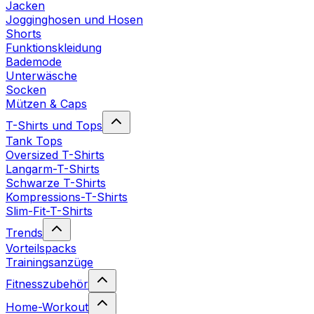
Jacken
Jogginghosen und Hosen
Shorts
Funktionskleidung
Bademode
Unterwäsche
Socken
Mützen & Caps
T-Shirts und Tops
Tank Tops
Oversized T-Shirts
Langarm-T-Shirts
Schwarze T-Shirts
Kompressions-T-Shirts
Slim-Fit-T-Shirts
Trends
Vorteilspacks
Trainingsanzüge
Fitnesszubehör
Home-Workout