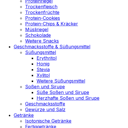
Proteinriegel
Trockenfleisch
Trockenfrüchte
Protein-Cookies
Protein-Chips & Kräcker
Müsliriegel
Schokolade
Weitere Snacks
Geschmacksstoffe & Süßungsmittel
Süßungsmittel
Erythritol
Honig
Stevia
Xylitol
Weitere Süßungsmittel
Soßen und Sirupe
Süße Soßen und Sirupe
Herzhafte Soßen und Sirupe
Geschmacksstoffe
Gewürze und Salz
Getränke
Isotonische Getränke
Fertiggetränke