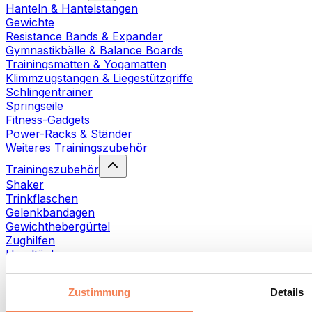
Hanteln & Hantelstangen
Gewichte
Resistance Bands & Expander
Gymnastikbälle & Balance Boards
Trainingsmatten & Yogamatten
Klimmzugstangen & Liegestützgriffe
Schlingentrainer
Springseile
Fitness-Gadgets
Power-Racks & Ständer
Weiteres Trainingszubehör
Trainingszubehör
Shaker
Trinkflaschen
Gelenkbandagen
Gewichthebergürtel
Zughilfen
Handtücher
Fitnesshandschuhe
Weiteres Trainingszubehör
Zustimmung
Details
Rehabilitationshilfen