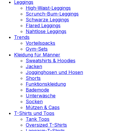
Leggings
High-Waist-Leggings
Scrunch-Bum-Leggings
Schwarze Leggings
Flared Leggings
Nahtlose Leggings
Trends
Vorteilspacks
Gym-Sets
Kleidung für Männer
Sweatshirts & Hoodies
Jacken
Jogginghosen und Hosen
Shorts
Funktionskleidung
Bademode
Unterwäsche
Socken
Mützen & Caps
T-Shirts und Tops
Tank Tops
Oversized T-Shirts
Langarm-T-Shirts