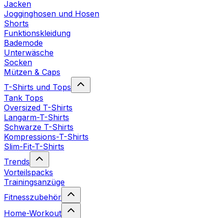
Jacken
Jogginghosen und Hosen
Shorts
Funktionskleidung
Bademode
Unterwäsche
Socken
Mützen & Caps
T-Shirts und Tops
Tank Tops
Oversized T-Shirts
Langarm-T-Shirts
Schwarze T-Shirts
Kompressions-T-Shirts
Slim-Fit-T-Shirts
Trends
Vorteilspacks
Trainingsanzüge
Fitnesszubehör
Home-Workout