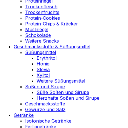
Proteinriegel
Trockenfleisch
Trockenfrüchte
Protein-Cookies
Protein-Chips & Kräcker
Müsliriegel
Schokolade
Weitere Snacks
Geschmacksstoffe & Süßungsmittel
Süßungsmittel
Erythritol
Honig
Stevia
Xylitol
Weitere Süßungsmittel
Soßen und Sirupe
Süße Soßen und Sirupe
Herzhafte Soßen und Sirupe
Geschmacksstoffe
Gewürze und Salz
Getränke
Isotonische Getränke
Fertiggetränke