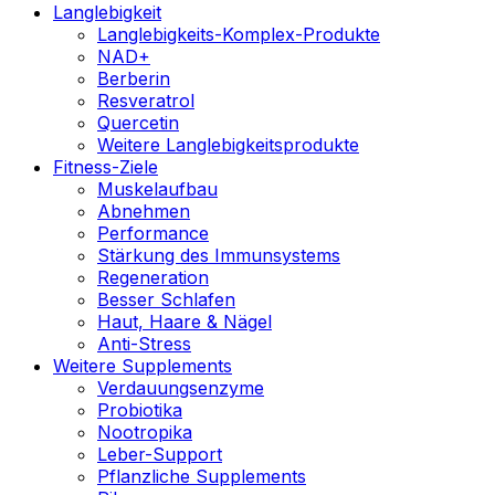
Langlebigkeit
Langlebigkeits-Komplex-Produkte
NAD+
Berberin
Resveratrol
Quercetin
Weitere Langlebigkeitsprodukte
Fitness-Ziele
Muskelaufbau
Abnehmen
Performance
Stärkung des Immunsystems
Regeneration
Besser Schlafen
Haut, Haare & Nägel
Anti-Stress
Weitere Supplements
Verdauungsenzyme
Probiotika
Nootropika
Leber-Support
Pflanzliche Supplements