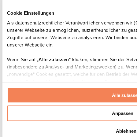
Massagepistolen
Massagegeräte
Cookie Einstellungen
Faszien- und Massagerollen
Weitere Rehabilitationshilfen
Als datenschutzrechtlicher Verantwortlicher verwenden wir
unserer Webseite zu ermöglichen, nutzerfreundlicher zu gest
Taschen & Rucksäcke
Essenstaschen und Meal-Prep-Zubehör
Zugriffe auf unserer Webseite zu analysieren. Wir binden auc
Sporttaschen
unserer Webseite ein.
Rucksäcke
Zubehör nach Aktivität
Wenn Sie auf „
Alle zulassen
“ klicken, stimmen Sie der Set
Laufen
(insbesondere zu Analyse- und Marketingzwecken) zu. Wenn 
Kampfsport
„notwendige“ Cookies gesetzt, welche für den Betrieb der We
Radfahren
individuelle Auswahl treffen, indem Sie unter „
Anpassen
“ ei
Yoga & Pilates
erlauben
“ klicken.
Kältetherapie
Alle zulass
Schwimmen
Wandern
Weitere Informationen über die Verarbeitung Ihrer Daten find
Cookies“ sowie in unserer
Datenschutzerklärung
.
Biohacking
Anpassen
Rotlichttherapie
Wasserfilter und Kannen
Sie können Ihre Einwilligung jederzeit in den
Cookie-Einstel
Ablehnen
widerrufen.
Mehr Info
Nachhaltiger Haushalt