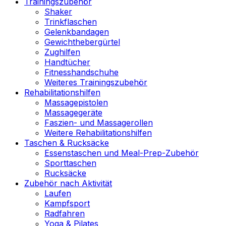
Trainingszubehör
Shaker
Trinkflaschen
Gelenkbandagen
Gewichthebergürtel
Zughilfen
Handtücher
Fitnesshandschuhe
Weiteres Trainingszubehör
Rehabilitationshilfen
Massagepistolen
Massagegeräte
Faszien- und Massagerollen
Weitere Rehabilitationshilfen
Taschen & Rucksäcke
Essenstaschen und Meal-Prep-Zubehör
Sporttaschen
Rucksäcke
Zubehör nach Aktivität
Laufen
Kampfsport
Radfahren
Yoga & Pilates