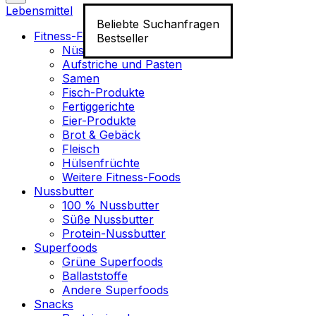
Lebensmittel
Beliebte Suchanfragen
Fitness-Food
Bestseller
Nüsse
Aufstriche und Pasten
Samen
Fisch-Produkte
Fertiggerichte
Eier-Produkte
Brot & Gebäck
Fleisch
Hülsenfrüchte
Weitere Fitness-Foods
Nussbutter
100 % Nussbutter
Süße Nussbutter
Protein-Nussbutter
Superfoods
Grüne Superfoods
Ballaststoffe
Andere Superfoods
Snacks