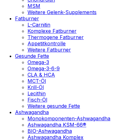
MSM
Weitere Gelenk-Supplements
Fatburner
L-Carnitin
Komplexe Fatburner
Thermogene Fatburner
Appetitkontrolle
Weitere Fatburner
Gesunde Fette
Omega-3
Omega-3-6-9
CLA & HCA
MCT-Öl
Krill-Öl
Lecithin
Fisch-Öl
Weitere gesunde Fette
Ashwagandha
Monokomponenten-Ashwagandha
Ashwagandha KSM-66®
BIO-Ashwagandha
Ashwagandha Komplex