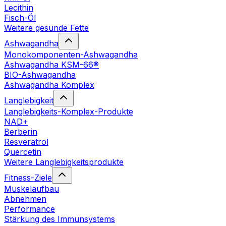
Lecithin
Fisch-Öl
Weitere gesunde Fette
Ashwagandha
Monokomponenten-Ashwagandha
Ashwagandha KSM-66®
BIO-Ashwagandha
Ashwagandha Komplex
Langlebigkeit
Langlebigkeits-Komplex-Produkte
NAD+
Berberin
Resveratrol
Quercetin
Weitere Langlebigkeitsprodukte
Fitness-Ziele
Muskelaufbau
Abnehmen
Performance
Stärkung des Immunsystems