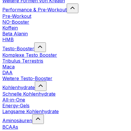
Weitere Formen von Kreatin
Performance & Pre-Workout
Pre-Workout
NO-Booster
Koffein
Beta Alanin
HMB
Testo-Booster
Komplexe Testo Booster
Tribulus Terrestris
Maca
DAA
Weitere Testo-Booster
Kohlenhydrate
Schnelle Kohlenhydrate
All-in-One
Energy-Gels
Langsame Kohlenhydrate
Aminosäuren
BCAAs