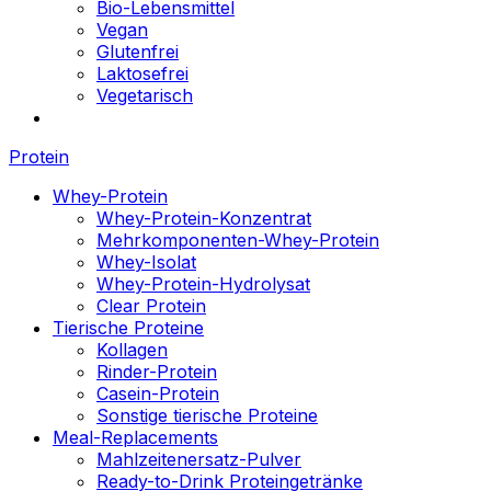
Bio-Lebensmittel
Vegan
Glutenfrei
Laktosefrei
Vegetarisch
Protein
Whey-Protein
Whey-Protein-Konzentrat
Mehrkomponenten-Whey-Protein
Whey-Isolat
Whey-Protein-Hydrolysat
Clear Protein
Tierische Proteine
Kollagen
Rinder-Protein
Casein-Protein
Sonstige tierische Proteine
Meal-Replacements
Mahlzeitenersatz-Pulver
Ready-to-Drink Proteingetränke