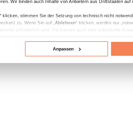
ren. Wir binden auch Inhalte von Anbietern aus Drittstaaten auf
“ klicken, stimmen Sie der Setzung von technisch nicht notwen
ecken) zu. Wenn Sie auf „
Ablehnen
“ klicken, werden nur „notw
bseite erforderlich sind. Sie können auch eine individuelle Ausw
rien an- oder abwählen und „
Auswahl erlauben
“ klicken.
Anpassen
ie Verarbeitung Ihrer Daten finden Sie in den Unterpunkten „Deta
zerklärung
.
jederzeit in den
Cookie-Einstellungen
auf unserer Webseite änd