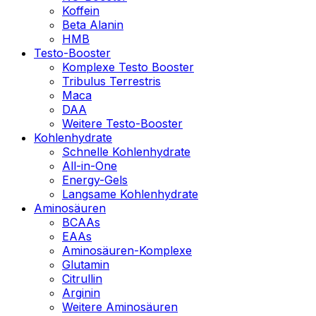
Koffein
Beta Alanin
HMB
Testo-Booster
Komplexe Testo Booster
Tribulus Terrestris
Maca
DAA
Weitere Testo-Booster
Kohlenhydrate
Schnelle Kohlenhydrate
All-in-One
Energy-Gels
Langsame Kohlenhydrate
Aminosäuren
BCAAs
EAAs
Aminosäuren-Komplexe
Glutamin
Citrullin
Arginin
Weitere Aminosäuren