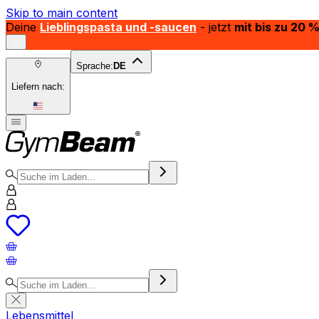
Skip to main content
Deine
Lieblingspasta und -saucen
- jetzt
mit bis zu 20 
Sprache:
DE
Liefern nach:
Lebensmittel