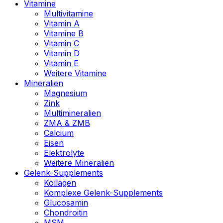
Vitamine
Multivitamine
Vitamin A
Vitamine B
Vitamin C
Vitamin D
Vitamin E
Weitere Vitamine
Mineralien
Magnesium
Zink
Multimineralien
ZMA & ZMB
Calcium
Eisen
Elektrolyte
Weitere Mineralien
Gelenk-Supplements
Kollagen
Komplexe Gelenk-Supplements
Glucosamin
Chondroitin
MSM