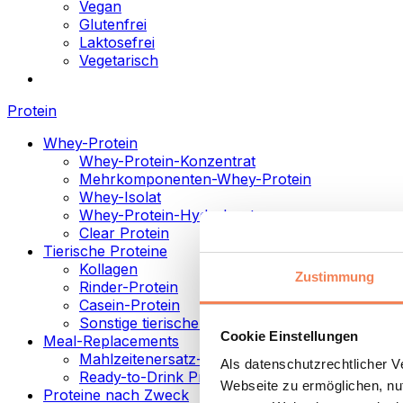
Vegan
Glutenfrei
Laktosefrei
Vegetarisch
Protein
Whey-Protein
Whey-Protein-Konzentrat
Mehrkomponenten-Whey-Protein
Whey-Isolat
Whey-Protein-Hydrolysat
Clear Protein
Tierische Proteine
Kollagen
Zustimmung
Rinder-Protein
Casein-Protein
Sonstige tierische Proteine
Cookie Einstellungen
Meal-Replacements
Mahlzeitenersatz-Pulver
Als datenschutzrechtlicher 
Ready-to-Drink Proteingetränke
Webseite zu ermöglichen, nut
Proteine nach Zweck