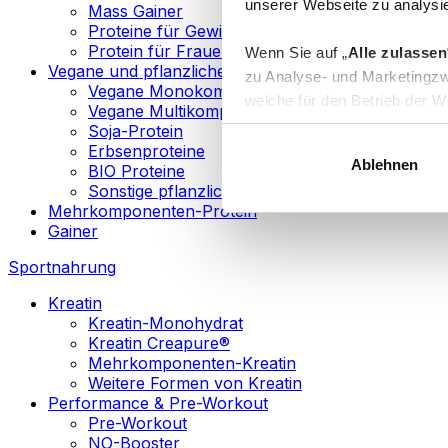
unserer Webseite zu analysie
Mass Gainer
Proteine für Gewichtsverlust
Protein für Frauen
Wenn Sie auf „
Alle zulassen
Vegane und pflanzliche Proteine
zu Analyse- und Marketingzw
Vegane Monokomponenten-Proteine
welche für den Betrieb der We
Vegane Multikomponenten-Proteine
„
Anpassen
“ einzelne Katego
Soja-Protein
Erbsenproteine
Ablehnen
BIO Proteine
Weitere Informationen über d
Sonstige pflanzliche Proteine
sowie in unserer
Datenschut
Mehrkomponenten-Protein
Gainer
Sie können Ihre Einwilligung 
Sportnahrung
Info
Kreatin
Kreatin-Monohydrat
Kreatin Creapure®
Mehrkomponenten-Kreatin
Weitere Formen von Kreatin
Performance & Pre-Workout
Pre-Workout
NO-Booster