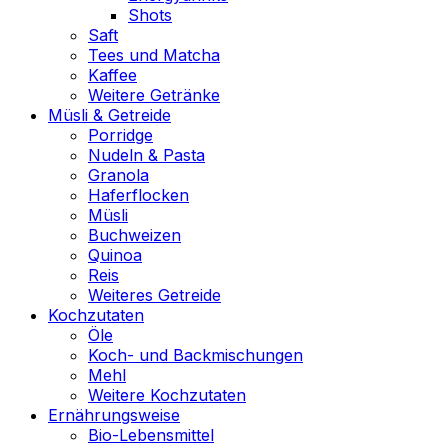
Shots
Saft
Tees und Matcha
Kaffee
Weitere Getränke
Müsli & Getreide
Porridge
Nudeln & Pasta
Granola
Haferflocken
Müsli
Buchweizen
Quinoa
Reis
Weiteres Getreide
Kochzutaten
Öle
Koch- und Backmischungen
Mehl
Weitere Kochzutaten
Ernährungsweise
Bio-Lebensmittel