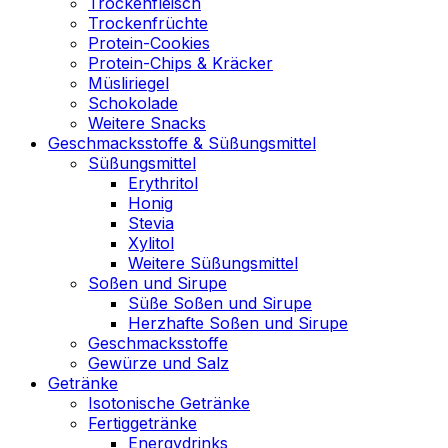
Trockenfleisch
Trockenfrüchte
Protein-Cookies
Protein-Chips & Kräcker
Müsliriegel
Schokolade
Weitere Snacks
Geschmacksstoffe & Süßungsmittel
Süßungsmittel
Erythritol
Honig
Stevia
Xylitol
Weitere Süßungsmittel
Soßen und Sirupe
Süße Soßen und Sirupe
Herzhafte Soßen und Sirupe
Geschmacksstoffe
Gewürze und Salz
Getränke
Isotonische Getränke
Fertiggetränke
Energydrinks