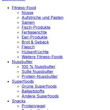
Fitness-Food
Nüsse
Aufstriche und Pasten
Samen
Fisch-Produkte
Fertiggerichte
Eier-Produkte
Brot & Gebäck
Fleisch
Hülsenfrüchte
Weitere Fitness-Foods
Nussbutter
100 % Nussbutter
Süße Nussbutter
Protein-Nussbutter
Superfoods
Grüne Superfoods
Ballaststoffe
Andere Superfoods
Snacks
Proteinriegel