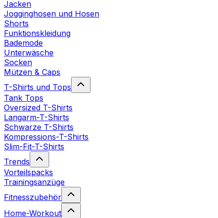
Jacken
Jogginghosen und Hosen
Shorts
Funktionskleidung
Bademode
Unterwäsche
Socken
Mützen & Caps
T-Shirts und Tops
Tank Tops
Oversized T-Shirts
Langarm-T-Shirts
Schwarze T-Shirts
Kompressions-T-Shirts
Slim-Fit-T-Shirts
Trends
Vorteilspacks
Trainingsanzüge
Fitnesszubehör
Home-Workout