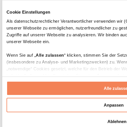
Massagepistolen
Massagegeräte
Cookie Einstellungen
Faszien- und Massagerollen
Weitere Rehabilitationshilfen
Als datenschutzrechtlicher Verantwortlicher verwenden wir
unserer Webseite zu ermöglichen, nutzerfreundlicher zu gest
Taschen & Rucksäcke
Essenstaschen und Meal-Prep-Zubehör
Zugriffe auf unserer Webseite zu analysieren. Wir binden auc
Sporttaschen
unserer Webseite ein.
Rucksäcke
Zubehör nach Aktivität
Wenn Sie auf „
Alle zulassen
“ klicken, stimmen Sie der Set
Laufen
(insbesondere zu Analyse- und Marketingzwecken) zu. Wenn 
Kampfsport
„notwendige“ Cookies gesetzt, welche für den Betrieb der We
Radfahren
individuelle Auswahl treffen, indem Sie unter „
Anpassen
“ ei
Yoga & Pilates
erlauben
“ klicken.
Kältetherapie
Alle zulass
Schwimmen
Wandern
Weitere Informationen über die Verarbeitung Ihrer Daten find
Cookies“ sowie in unserer
Datenschutzerklärung
.
Biohacking
Anpassen
Rotlichttherapie
Wasserfilter und Kannen
Sie können Ihre Einwilligung jederzeit in den
Cookie-Einstel
Ablehnen
widerrufen.
Mehr Info
Nachhaltiger Haushalt