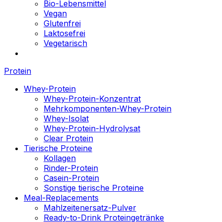
Bio-Lebensmittel
Vegan
Glutenfrei
Laktosefrei
Vegetarisch
Protein
Whey-Protein
Whey-Protein-Konzentrat
Mehrkomponenten-Whey-Protein
Whey-Isolat
Whey-Protein-Hydrolysat
Clear Protein
Tierische Proteine
Kollagen
Rinder-Protein
Casein-Protein
Sonstige tierische Proteine
Meal-Replacements
Mahlzeitenersatz-Pulver
Ready-to-Drink Proteingetränke