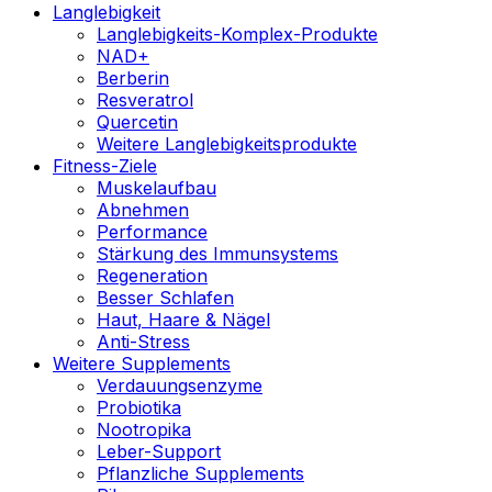
Langlebigkeit
Langlebigkeits-Komplex-Produkte
NAD+
Berberin
Resveratrol
Quercetin
Weitere Langlebigkeitsprodukte
Fitness-Ziele
Muskelaufbau
Abnehmen
Performance
Stärkung des Immunsystems
Regeneration
Besser Schlafen
Haut, Haare & Nägel
Anti-Stress
Weitere Supplements
Verdauungsenzyme
Probiotika
Nootropika
Leber-Support
Pflanzliche Supplements