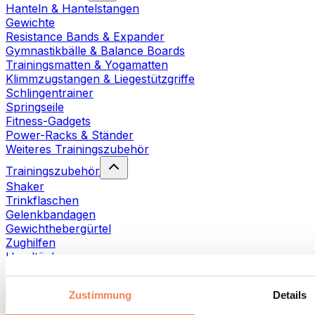
Hanteln & Hantelstangen
Gewichte
Resistance Bands & Expander
Gymnastikbälle & Balance Boards
Trainingsmatten & Yogamatten
Klimmzugstangen & Liegestützgriffe
Schlingentrainer
Springseile
Fitness-Gadgets
Power-Racks & Ständer
Weiteres Trainingszubehör
Trainingszubehör
Shaker
Trinkflaschen
Gelenkbandagen
Gewichthebergürtel
Zughilfen
Handtücher
Fitnesshandschuhe
Weiteres Trainingszubehör
Zustimmung
Details
Rehabilitationshilfen