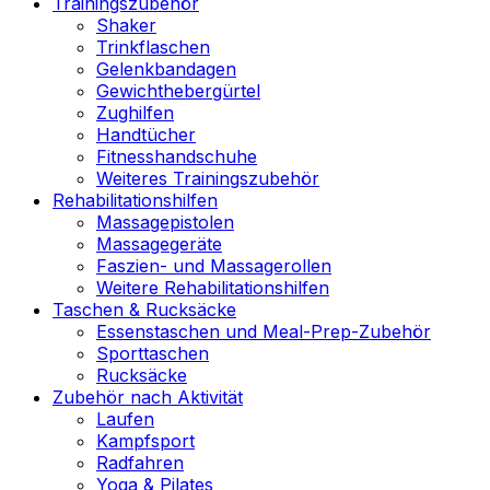
Trainingszubehör
Shaker
Trinkflaschen
Gelenkbandagen
Gewichthebergürtel
Zughilfen
Handtücher
Fitnesshandschuhe
Weiteres Trainingszubehör
Rehabilitationshilfen
Massagepistolen
Massagegeräte
Faszien- und Massagerollen
Weitere Rehabilitationshilfen
Taschen & Rucksäcke
Essenstaschen und Meal-Prep-Zubehör
Sporttaschen
Rucksäcke
Zubehör nach Aktivität
Laufen
Kampfsport
Radfahren
Yoga & Pilates