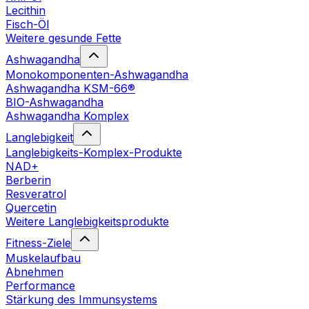
Lecithin
Fisch-Öl
Weitere gesunde Fette
Ashwagandha
Monokomponenten-Ashwagandha
Ashwagandha KSM-66®
BIO-Ashwagandha
Ashwagandha Komplex
Langlebigkeit
Langlebigkeits-Komplex-Produkte
NAD+
Berberin
Resveratrol
Quercetin
Weitere Langlebigkeitsprodukte
Fitness-Ziele
Muskelaufbau
Abnehmen
Performance
Stärkung des Immunsystems