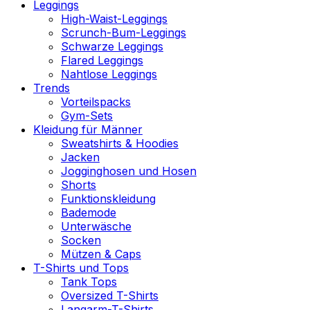
Leggings
High-Waist-Leggings
Scrunch-Bum-Leggings
Schwarze Leggings
Flared Leggings
Nahtlose Leggings
Trends
Vorteilspacks
Gym-Sets
Kleidung für Männer
Sweatshirts & Hoodies
Jacken
Jogginghosen und Hosen
Shorts
Funktionskleidung
Bademode
Unterwäsche
Socken
Mützen & Caps
T-Shirts und Tops
Tank Tops
Oversized T-Shirts
Langarm-T-Shirts