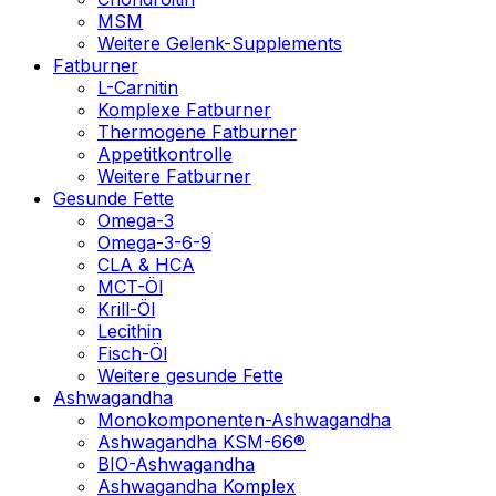
MSM
Weitere Gelenk-Supplements
Fatburner
L-Carnitin
Komplexe Fatburner
Thermogene Fatburner
Appetitkontrolle
Weitere Fatburner
Gesunde Fette
Omega-3
Omega-3-6-9
CLA & HCA
MCT-Öl
Krill-Öl
Lecithin
Fisch-Öl
Weitere gesunde Fette
Ashwagandha
Monokomponenten-Ashwagandha
Ashwagandha KSM-66®
BIO-Ashwagandha
Ashwagandha Komplex