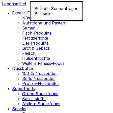
Lebensmittel
Beliebte Suchanfragen
Fitness-Food
Bestseller
Nüsse
Aufstriche und Pasten
Samen
Fisch-Produkte
Fertiggerichte
Eier-Produkte
Brot & Gebäck
Fleisch
Hülsenfrüchte
Weitere Fitness-Foods
Nussbutter
100 % Nussbutter
Süße Nussbutter
Protein-Nussbutter
Superfoods
Grüne Superfoods
Ballaststoffe
Andere Superfoods
Snacks