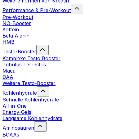
Weitere Formen von Kreatin
Performance & Pre-Workout
Pre-Workout
NO-Booster
Koffein
Beta Alanin
HMB
Testo-Booster
Komplexe Testo Booster
Tribulus Terrestris
Maca
DAA
Weitere Testo-Booster
Kohlenhydrate
Schnelle Kohlenhydrate
All-in-One
Energy-Gels
Langsame Kohlenhydrate
Aminosäuren
BCAAs