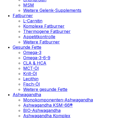
MSM
Weitere Gelenk-Supplements
Fatburner
L-Carnitin
Komplexe Fatburner
Thermogene Fatburner
Appetitkontrolle
Weitere Fatburner
Gesunde Fette
Omega-3
Omega-3-6-9
CLA & HCA
MCT-Öl
Krill-Öl
Lecithin
Fisch-Öl
Weitere gesunde Fette
Ashwagandha
Monokomponenten-Ashwagandha
Ashwagandha KSM-66®
BIO-Ashwagandha
Ashwagandha Komplex