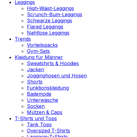
Leggings
High-Waist-Leggings
Scrunch-Bum-Leggings
Schwarze Leggings
Flared Leggings
Nahtlose Leggings
Trends
Vorteilspacks
Gym-Sets
Kleidung für Männer
Sweatshirts & Hoodies
Jacken
Jogginghosen und Hosen
Shorts
Funktionskleidung
Bademode
Unterwäsche
Socken
Mützen & Caps
T-Shirts und Tops
Tank Tops
Oversized T-Shirts
Langarm-T-Shirts