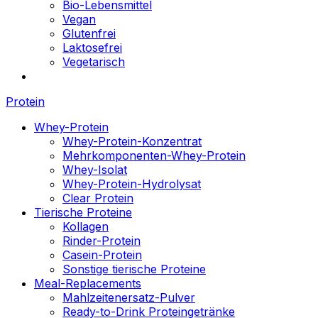
Bio-Lebensmittel
Vegan
Glutenfrei
Laktosefrei
Vegetarisch
Protein
Whey-Protein
Whey-Protein-Konzentrat
Mehrkomponenten-Whey-Protein
Whey-Isolat
Whey-Protein-Hydrolysat
Clear Protein
Tierische Proteine
Kollagen
Rinder-Protein
Casein-Protein
Sonstige tierische Proteine
Meal-Replacements
Mahlzeitenersatz-Pulver
Ready-to-Drink Proteingetränke