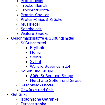
Proteinriegel
Trockenfleisch
Trockenfrüchte
Protein-Cookies
Protein-Chips & Kräcker
Müsliriegel
Schokolade
Weitere Snacks
Geschmacksstoffe & Süßungsmittel
Süßungsmittel
Erythritol
Honig
Stevia
Xylitol
Weitere Süßungsmittel
Soßen und Sirupe
Süße Soßen und Sirupe
Herzhafte Soßen und Sirupe
Geschmacksstoffe
Gewürze und Salz
Getränke
Isotonische Getränke
Fertiggetränke