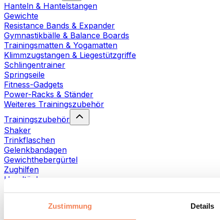
Hanteln & Hantelstangen
Gewichte
Resistance Bands & Expander
Gymnastikbälle & Balance Boards
Trainingsmatten & Yogamatten
Klimmzugstangen & Liegestützgriffe
Schlingentrainer
Springseile
Fitness-Gadgets
Power-Racks & Ständer
Weiteres Trainingszubehör
Trainingszubehör
Shaker
Trinkflaschen
Gelenkbandagen
Gewichthebergürtel
Zughilfen
Handtücher
Fitnesshandschuhe
Weiteres Trainingszubehör
Zustimmung
Details
Rehabilitationshilfen