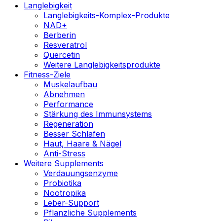
Langlebigkeit
Langlebigkeits-Komplex-Produkte
NAD+
Berberin
Resveratrol
Quercetin
Weitere Langlebigkeitsprodukte
Fitness-Ziele
Muskelaufbau
Abnehmen
Performance
Stärkung des Immunsystems
Regeneration
Besser Schlafen
Haut, Haare & Nägel
Anti-Stress
Weitere Supplements
Verdauungsenzyme
Probiotika
Nootropika
Leber-Support
Pflanzliche Supplements