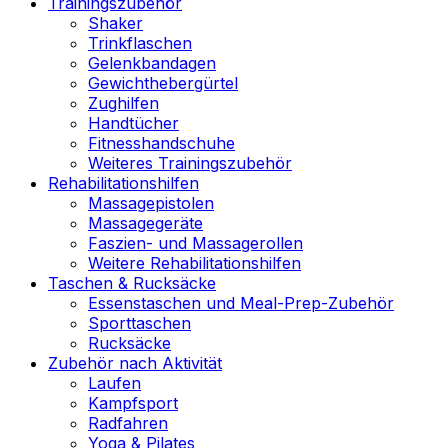
Trainingszubehör
Shaker
Trinkflaschen
Gelenkbandagen
Gewichthebergürtel
Zughilfen
Handtücher
Fitnesshandschuhe
Weiteres Trainingszubehör
Rehabilitationshilfen
Massagepistolen
Massagegeräte
Faszien- und Massagerollen
Weitere Rehabilitationshilfen
Taschen & Rucksäcke
Essenstaschen und Meal-Prep-Zubehör
Sporttaschen
Rucksäcke
Zubehör nach Aktivität
Laufen
Kampfsport
Radfahren
Yoga & Pilates