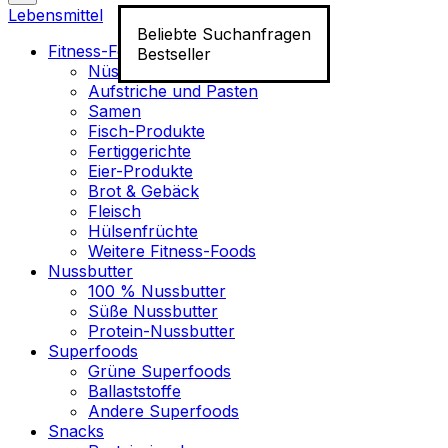
Lebensmittel
Beliebte Suchanfragen
Fitness-Food
Bestseller
Nüsse
Aufstriche und Pasten
Samen
Fisch-Produkte
Fertiggerichte
Eier-Produkte
Brot & Gebäck
Fleisch
Hülsenfrüchte
Weitere Fitness-Foods
Nussbutter
100 % Nussbutter
Süße Nussbutter
Protein-Nussbutter
Superfoods
Grüne Superfoods
Ballaststoffe
Andere Superfoods
Snacks