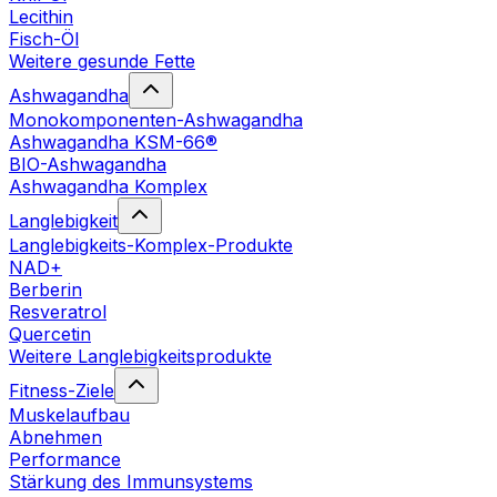
Lecithin
Fisch-Öl
Weitere gesunde Fette
Ashwagandha
Monokomponenten-Ashwagandha
Ashwagandha KSM-66®
BIO-Ashwagandha
Ashwagandha Komplex
Langlebigkeit
Langlebigkeits-Komplex-Produkte
NAD+
Berberin
Resveratrol
Quercetin
Weitere Langlebigkeitsprodukte
Fitness-Ziele
Muskelaufbau
Abnehmen
Performance
Stärkung des Immunsystems