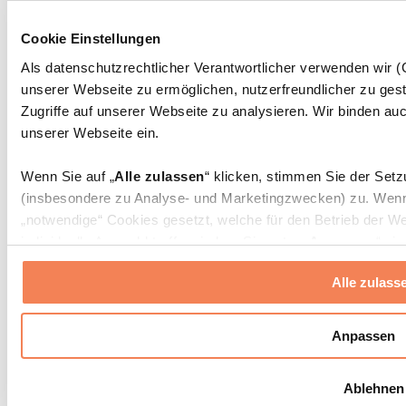
Massagepistolen
Massagegeräte
Cookie Einstellungen
Faszien- und Massagerollen
Weitere Rehabilitationshilfen
Als datenschutzrechtlicher Verantwortlicher verwenden wir
unserer Webseite zu ermöglichen, nutzerfreundlicher zu gest
Taschen & Rucksäcke
Essenstaschen und Meal-Prep-Zubehör
Zugriffe auf unserer Webseite zu analysieren. Wir binden auc
Sporttaschen
unserer Webseite ein.
Rucksäcke
Zubehör nach Aktivität
Wenn Sie auf „
Alle zulassen
“ klicken, stimmen Sie der Set
Laufen
(insbesondere zu Analyse- und Marketingzwecken) zu. Wenn 
Kampfsport
„notwendige“ Cookies gesetzt, welche für den Betrieb der We
Radfahren
individuelle Auswahl treffen, indem Sie unter „
Anpassen
“ ei
Yoga & Pilates
erlauben
“ klicken.
Kältetherapie
Alle zulass
Schwimmen
Wandern
Weitere Informationen über die Verarbeitung Ihrer Daten find
Cookies“ sowie in unserer
Datenschutzerklärung
.
Biohacking
Anpassen
Rotlichttherapie
Wasserfilter und Kannen
Sie können Ihre Einwilligung jederzeit in den
Cookie-Einstel
Ablehnen
widerrufen.
Mehr Info
Nachhaltiger Haushalt