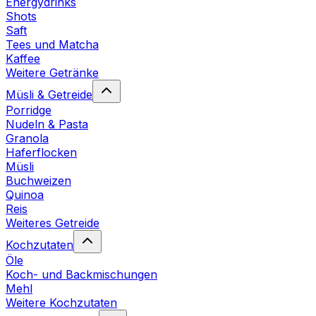
Energydrinks
Shots
Saft
Tees und Matcha
Kaffee
Weitere Getränke
Müsli & Getreide
Porridge
Nudeln & Pasta
Granola
Haferflocken
Müsli
Buchweizen
Quinoa
Reis
Weiteres Getreide
Kochzutaten
Öle
Koch- und Backmischungen
Mehl
Weitere Kochzutaten