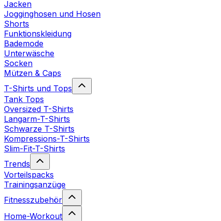
Jacken
Jogginghosen und Hosen
Shorts
Funktionskleidung
Bademode
Unterwäsche
Socken
Mützen & Caps
T-Shirts und Tops
Tank Tops
Oversized T-Shirts
Langarm-T-Shirts
Schwarze T-Shirts
Kompressions-T-Shirts
Slim-Fit-T-Shirts
Trends
Vorteilspacks
Trainingsanzüge
Fitnesszubehör
Home-Workout