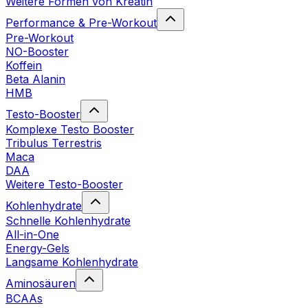
Weitere Formen von Kreatin
Performance & Pre-Workout
Pre-Workout
NO-Booster
Koffein
Beta Alanin
HMB
Testo-Booster
Komplexe Testo Booster
Tribulus Terrestris
Maca
DAA
Weitere Testo-Booster
Kohlenhydrate
Schnelle Kohlenhydrate
All-in-One
Energy-Gels
Langsame Kohlenhydrate
Aminosäuren
BCAAs