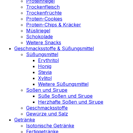
Proteinriegel
Trockenfleisch
Trockenfrüchte
Protein-Cookies
Protein-Chips & Kräcker
Müsliriegel
Schokolade
Weitere Snacks
Geschmacksstoffe & Süßungsmittel
Süßungsmittel
Erythritol
Honig
Stevia
Xylitol
Weitere Süßungsmittel
Soßen und Sirupe
Süße Soßen und Sirupe
Herzhafte Soßen und Sirupe
Geschmacksstoffe
Gewürze und Salz
Getränke
Isotonische Getränke
Fertiggetränke