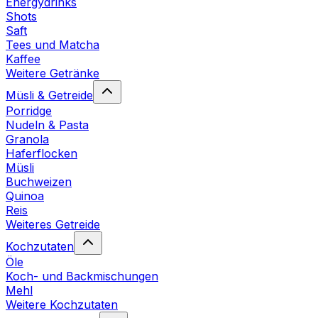
Energydrinks
Shots
Saft
Tees und Matcha
Kaffee
Weitere Getränke
Müsli & Getreide
Porridge
Nudeln & Pasta
Granola
Haferflocken
Müsli
Buchweizen
Quinoa
Reis
Weiteres Getreide
Kochzutaten
Öle
Koch- und Backmischungen
Mehl
Weitere Kochzutaten