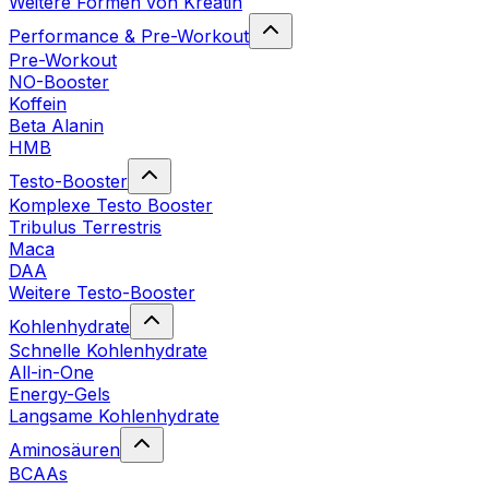
Weitere Formen von Kreatin
Performance & Pre-Workout
Pre-Workout
NO-Booster
Koffein
Beta Alanin
HMB
Testo-Booster
Komplexe Testo Booster
Tribulus Terrestris
Maca
DAA
Weitere Testo-Booster
Kohlenhydrate
Schnelle Kohlenhydrate
All-in-One
Energy-Gels
Langsame Kohlenhydrate
Aminosäuren
BCAAs