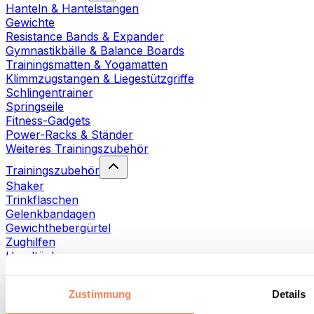
Hanteln & Hantelstangen
Gewichte
Resistance Bands & Expander
Gymnastikbälle & Balance Boards
Trainingsmatten & Yogamatten
Klimmzugstangen & Liegestützgriffe
Schlingentrainer
Springseile
Fitness-Gadgets
Power-Racks & Ständer
Weiteres Trainingszubehör
Trainingszubehör
Shaker
Trinkflaschen
Gelenkbandagen
Gewichthebergürtel
Zughilfen
Handtücher
Fitnesshandschuhe
Weiteres Trainingszubehör
Zustimmung
Details
Rehabilitationshilfen