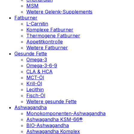
MSM
Weitere Gelenk-Supplements
Fatburner
L-Carnitin
Komplexe Fatburner
Thermogene Fatburner
Appetitkontrolle
Weitere Fatburner
Gesunde Fette
Omega-3
Omega-3-6-9
CLA & HCA
MCT-Öl
Krill-Öl
Lecithin
Fisch-Öl
Weitere gesunde Fette
Ashwagandha
Monokomponenten-Ashwagandha
Ashwagandha KSM-66®
BIO-Ashwagandha
Ashwagandha Komplex