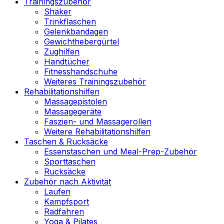
Trainingszubehör
Shaker
Trinkflaschen
Gelenkbandagen
Gewichthebergürtel
Zughilfen
Handtücher
Fitnesshandschuhe
Weiteres Trainingszubehör
Rehabilitationshilfen
Massagepistolen
Massagegeräte
Faszien- und Massagerollen
Weitere Rehabilitationshilfen
Taschen & Rucksäcke
Essenstaschen und Meal-Prep-Zubehör
Sporttaschen
Rucksäcke
Zubehör nach Aktivität
Laufen
Kampfsport
Radfahren
Yoga & Pilates