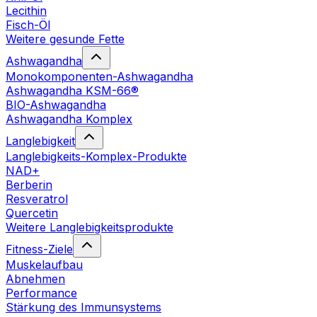
Lecithin
Fisch-Öl
Weitere gesunde Fette
Ashwagandha
Monokomponenten-Ashwagandha
Ashwagandha KSM-66®
BIO-Ashwagandha
Ashwagandha Komplex
Langlebigkeit
Langlebigkeits-Komplex-Produkte
NAD+
Berberin
Resveratrol
Quercetin
Weitere Langlebigkeitsprodukte
Fitness-Ziele
Muskelaufbau
Abnehmen
Performance
Stärkung des Immunsystems