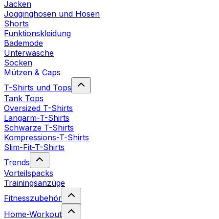
Jacken
Jogginghosen und Hosen
Shorts
Funktionskleidung
Bademode
Unterwäsche
Socken
Mützen & Caps
T-Shirts und Tops
Tank Tops
Oversized T-Shirts
Langarm-T-Shirts
Schwarze T-Shirts
Kompressions-T-Shirts
Slim-Fit-T-Shirts
Trends
Vorteilspacks
Trainingsanzüge
Fitnesszubehör
Home-Workout