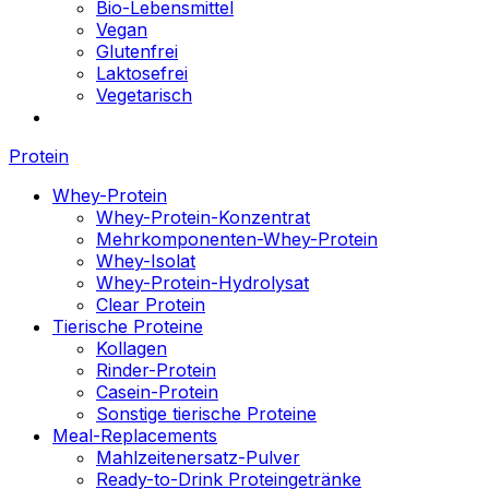
Bio-Lebensmittel
Vegan
Glutenfrei
Laktosefrei
Vegetarisch
Protein
Whey-Protein
Whey-Protein-Konzentrat
Mehrkomponenten-Whey-Protein
Whey-Isolat
Whey-Protein-Hydrolysat
Clear Protein
Tierische Proteine
Kollagen
Rinder-Protein
Casein-Protein
Sonstige tierische Proteine
Meal-Replacements
Mahlzeitenersatz-Pulver
Ready-to-Drink Proteingetränke