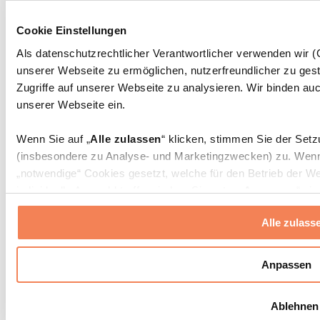
Massagepistolen
Massagegeräte
Cookie Einstellungen
Faszien- und Massagerollen
Weitere Rehabilitationshilfen
Als datenschutzrechtlicher Verantwortlicher verwenden wir
unserer Webseite zu ermöglichen, nutzerfreundlicher zu gest
Taschen & Rucksäcke
Essenstaschen und Meal-Prep-Zubehör
Zugriffe auf unserer Webseite zu analysieren. Wir binden auc
Sporttaschen
unserer Webseite ein.
Rucksäcke
Zubehör nach Aktivität
Wenn Sie auf „
Alle zulassen
“ klicken, stimmen Sie der Set
Laufen
(insbesondere zu Analyse- und Marketingzwecken) zu. Wenn 
Kampfsport
„notwendige“ Cookies gesetzt, welche für den Betrieb der We
Radfahren
individuelle Auswahl treffen, indem Sie unter „
Anpassen
“ ei
Yoga & Pilates
erlauben
“ klicken.
Kältetherapie
Alle zulass
Schwimmen
Wandern
Weitere Informationen über die Verarbeitung Ihrer Daten find
Cookies“ sowie in unserer
Datenschutzerklärung
.
Biohacking
Anpassen
Rotlichttherapie
Wasserfilter und Kannen
Sie können Ihre Einwilligung jederzeit in den
Cookie-Einstel
Ablehnen
widerrufen.
Mehr Info
Nachhaltiger Haushalt