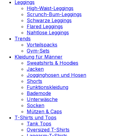
Leggings
High-Waist-Leggings
Scrunch-Bum-Leggings
Schwarze Leggings
Flared Leggings
Nahtlose Leggings
Trends
Vorteilspacks
Gym-Sets
Kleidung für Männer
Sweatshirts & Hoodies
Jacken
Jogginghosen und Hosen
Shorts
Funktionskleidung
Bademode
Unterwäsche
Socken
Mützen & Caps
T-Shirts und Tops
Tank Tops
Oversized T-Shirts
Langarm-T-Shirts