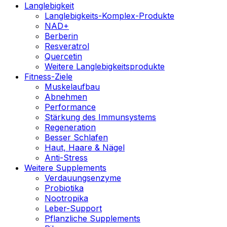
Langlebigkeit
Langlebigkeits-Komplex-Produkte
NAD+
Berberin
Resveratrol
Quercetin
Weitere Langlebigkeitsprodukte
Fitness-Ziele
Muskelaufbau
Abnehmen
Performance
Stärkung des Immunsystems
Regeneration
Besser Schlafen
Haut, Haare & Nägel
Anti-Stress
Weitere Supplements
Verdauungsenzyme
Probiotika
Nootropika
Leber-Support
Pflanzliche Supplements