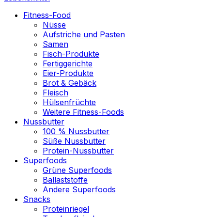
Fitness-Food
Nüsse
Aufstriche und Pasten
Samen
Fisch-Produkte
Fertiggerichte
Eier-Produkte
Brot & Gebäck
Fleisch
Hülsenfrüchte
Weitere Fitness-Foods
Nussbutter
100 % Nussbutter
Süße Nussbutter
Protein-Nussbutter
Superfoods
Grüne Superfoods
Ballaststoffe
Andere Superfoods
Snacks
Proteinriegel