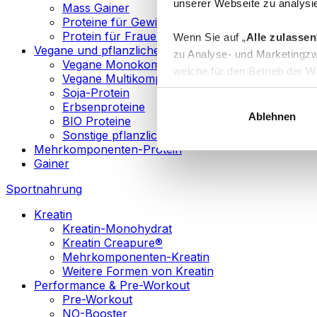
unserer Webseite zu analysie
Mass Gainer
Proteine für Gewichtsverlust
Protein für Frauen
Wenn Sie auf „
Alle zulassen
Vegane und pflanzliche Proteine
zu Analyse- und Marketingzw
Vegane Monokomponenten-Proteine
welche für den Betrieb der We
Vegane Multikomponenten-Proteine
„
Anpassen
“ einzelne Katego
Soja-Protein
Erbsenproteine
Ablehnen
BIO Proteine
Weitere Informationen über d
Sonstige pflanzliche Proteine
sowie in unserer
Datenschut
Mehrkomponenten-Protein
Gainer
Sie können Ihre Einwilligung 
Sportnahrung
Info
Kreatin
Kreatin-Monohydrat
Kreatin Creapure®
Mehrkomponenten-Kreatin
Weitere Formen von Kreatin
Performance & Pre-Workout
Pre-Workout
NO-Booster