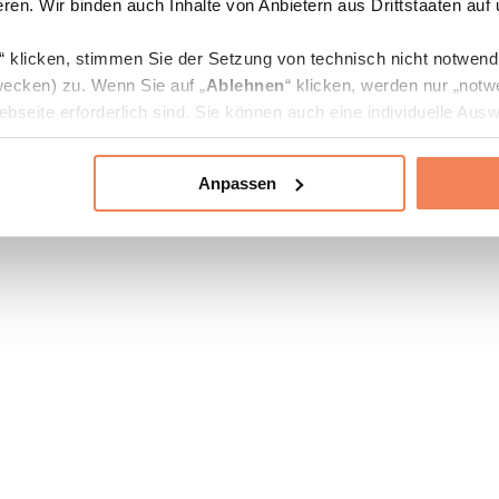
ren. Wir binden auch Inhalte von Anbietern aus Drittstaaten auf
“ klicken, stimmen Sie der Setzung von technisch nicht notwen
ecken) zu. Wenn Sie auf „
Ablehnen
“ klicken, werden nur „notw
bseite erforderlich sind. Sie können auch eine individuelle Ausw
rien an- oder abwählen und „
Auswahl erlauben
“ klicken.
Anpassen
ie Verarbeitung Ihrer Daten finden Sie in den Unterpunkten „Deta
zerklärung
.
jederzeit in den
Cookie-Einstellungen
auf unserer Webseite änd