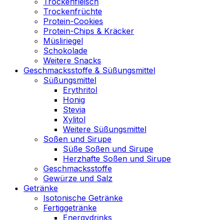
Trockenfleisch
Trockenfrüchte
Protein-Cookies
Protein-Chips & Kräcker
Müsliriegel
Schokolade
Weitere Snacks
Geschmacksstoffe & Süßungsmittel
Süßungsmittel
Erythritol
Honig
Stevia
Xylitol
Weitere Süßungsmittel
Soßen und Sirupe
Süße Soßen und Sirupe
Herzhafte Soßen und Sirupe
Geschmacksstoffe
Gewürze und Salz
Getränke
Isotonische Getränke
Fertiggetränke
Energydrinks