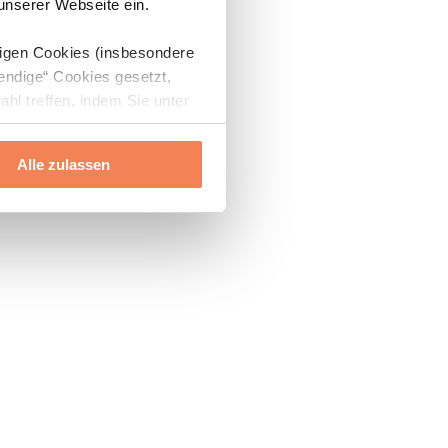
 unserer Webseite ein.
digen Cookies (insbesondere
endige“ Cookies gesetzt,
ahl treffen, indem Sie unter
Alle zulassen
ils“ und „Über Cookies“
ern oder widerrufen.
Mehr