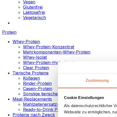
Vegan
Glutenfrei
Laktosefrei
Vegetarisch
Protein
Whey-Protein
Whey-Protein-Konzentrat
Mehrkomponenten-Whey-Protein
Whey-Isolat
Whey-Protein-Hydrolysat
Clear Protein
Tierische Proteine
Kollagen
Zustimmung
Rinder-Protein
Casein-Protein
Sonstige tierische Proteine
Cookie Einstellungen
Meal-Replacements
Mahlzeitenersatz-Pulver
Als datenschutzrechtlicher 
Ready-to-Drink Proteingetränke
Webseite zu ermöglichen, nut
Proteine nach Zweck