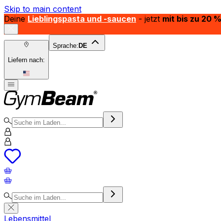
Skip to main content
Deine
Lieblingspasta und -saucen
- jetzt
mit bis zu 20 
Sprache:
DE
Liefern nach:
Lebensmittel