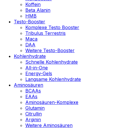
Koffein
Beta Alanin
HMB
Testo-Booster
Komplexe Testo Booster
Tribulus Terrestris
Maca
DAA
Weitere Testo-Booster
Kohlenhydrate
Schnelle Kohlenhydrate
All-in-One
Energy-Gels
Langsame Kohlenhydrate
Aminosäuren
BCAAs
EAAs
Aminosäuren-Komplexe
Glutamin
Citrullin
Arginin
Weitere Aminosäuren