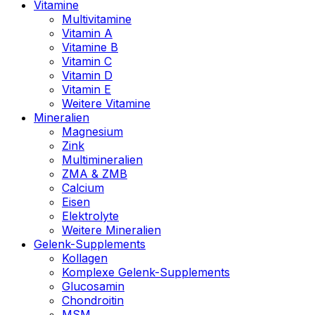
Vitamine
Multivitamine
Vitamin A
Vitamine B
Vitamin C
Vitamin D
Vitamin E
Weitere Vitamine
Mineralien
Magnesium
Zink
Multimineralien
ZMA & ZMB
Calcium
Eisen
Elektrolyte
Weitere Mineralien
Gelenk-Supplements
Kollagen
Komplexe Gelenk-Supplements
Glucosamin
Chondroitin
MSM