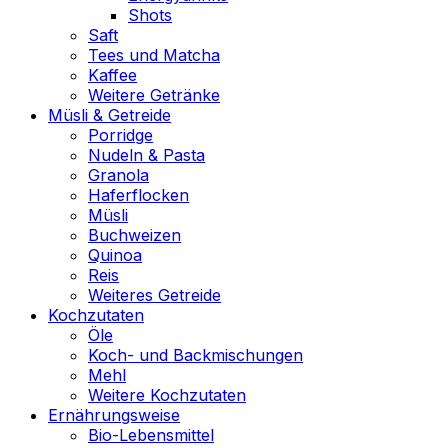
Shots
Saft
Tees und Matcha
Kaffee
Weitere Getränke
Müsli & Getreide
Porridge
Nudeln & Pasta
Granola
Haferflocken
Müsli
Buchweizen
Quinoa
Reis
Weiteres Getreide
Kochzutaten
Öle
Koch- und Backmischungen
Mehl
Weitere Kochzutaten
Ernährungsweise
Bio-Lebensmittel