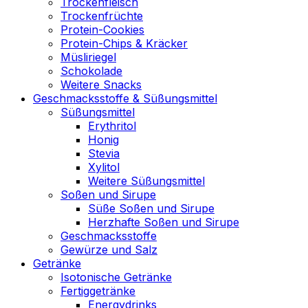
Trockenfleisch
Trockenfrüchte
Protein-Cookies
Protein-Chips & Kräcker
Müsliriegel
Schokolade
Weitere Snacks
Geschmacksstoffe & Süßungsmittel
Süßungsmittel
Erythritol
Honig
Stevia
Xylitol
Weitere Süßungsmittel
Soßen und Sirupe
Süße Soßen und Sirupe
Herzhafte Soßen und Sirupe
Geschmacksstoffe
Gewürze und Salz
Getränke
Isotonische Getränke
Fertiggetränke
Energydrinks