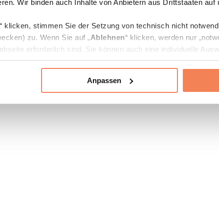
ren. Wir binden auch Inhalte von Anbietern aus Drittstaaten auf
“ klicken, stimmen Sie der Setzung von technisch nicht notwen
ecken) zu. Wenn Sie auf „
Ablehnen
“ klicken, werden nur „notw
bseite erforderlich sind. Sie können auch eine individuelle Ausw
rien an- oder abwählen und „
Auswahl erlauben
“ klicken.
Anpassen
ie Verarbeitung Ihrer Daten finden Sie in den Unterpunkten „Deta
zerklärung
.
jederzeit in den
Cookie-Einstellungen
auf unserer Webseite änd