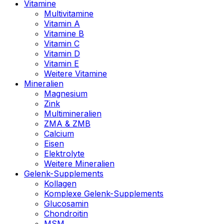
Vitamine
Multivitamine
Vitamin A
Vitamine B
Vitamin C
Vitamin D
Vitamin E
Weitere Vitamine
Mineralien
Magnesium
Zink
Multimineralien
ZMA & ZMB
Calcium
Eisen
Elektrolyte
Weitere Mineralien
Gelenk-Supplements
Kollagen
Komplexe Gelenk-Supplements
Glucosamin
Chondroitin
MSM