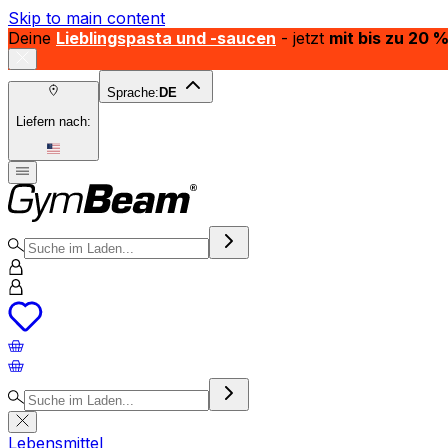
Skip to main content
Deine
Lieblingspasta und -saucen
- jetzt
mit bis zu 20 
Sprache:
DE
Liefern nach:
Lebensmittel