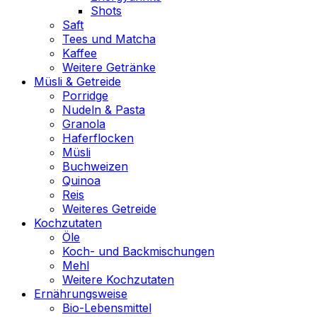
Shots
Saft
Tees und Matcha
Kaffee
Weitere Getränke
Müsli & Getreide
Porridge
Nudeln & Pasta
Granola
Haferflocken
Müsli
Buchweizen
Quinoa
Reis
Weiteres Getreide
Kochzutaten
Öle
Koch- und Backmischungen
Mehl
Weitere Kochzutaten
Ernährungsweise
Bio-Lebensmittel