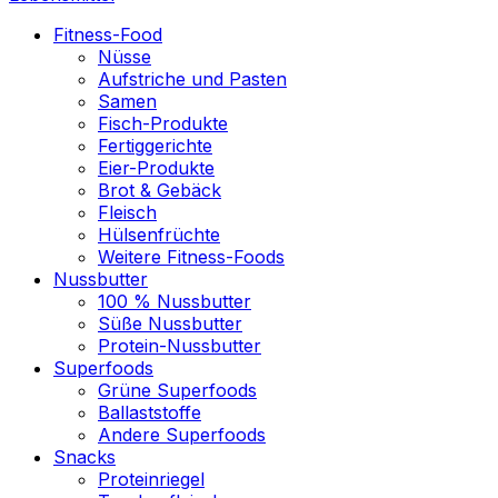
Fitness-Food
Nüsse
Aufstriche und Pasten
Samen
Fisch-Produkte
Fertiggerichte
Eier-Produkte
Brot & Gebäck
Fleisch
Hülsenfrüchte
Weitere Fitness-Foods
Nussbutter
100 % Nussbutter
Süße Nussbutter
Protein-Nussbutter
Superfoods
Grüne Superfoods
Ballaststoffe
Andere Superfoods
Snacks
Proteinriegel