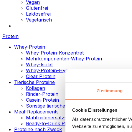
Vegan
Glutenfrei
Laktosefrei
Vegetarisch
Protein
Whey-Protein
Whey-Protein-Konzentrat
Mehrkomponenten-Whey-Protein
Whey-Isolat
Whey-Protein-Hydrolysat
Clear Protein
Tierische Proteine
Kollagen
Zustimmung
Rinder-Protein
Casein-Protein
Sonstige tierische Proteine
Cookie Einstellungen
Meal-Replacements
Mahlzeitenersatz-Pulver
Als datenschutzrechtlicher 
Ready-to-Drink Proteingetränke
Webseite zu ermöglichen, nut
Proteine nach Zweck