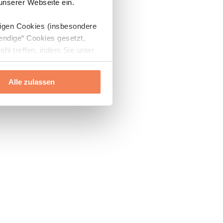
 unserer Webseite ein.
digen Cookies (insbesondere
endige“ Cookies gesetzt,
ahl treffen, indem Sie unter
Alle zulassen
ils“ und „Über Cookies“
ern oder widerrufen.
Mehr