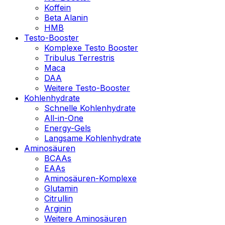
Koffein
Beta Alanin
HMB
Testo-Booster
Komplexe Testo Booster
Tribulus Terrestris
Maca
DAA
Weitere Testo-Booster
Kohlenhydrate
Schnelle Kohlenhydrate
All-in-One
Energy-Gels
Langsame Kohlenhydrate
Aminosäuren
BCAAs
EAAs
Aminosäuren-Komplexe
Glutamin
Citrullin
Arginin
Weitere Aminosäuren