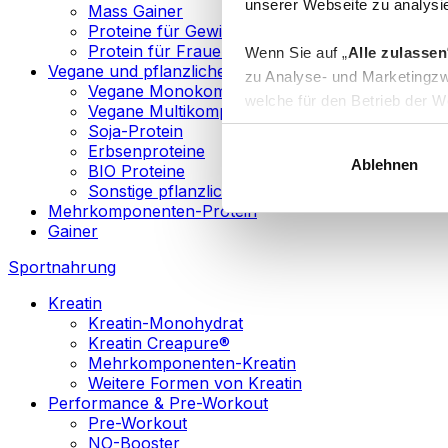
unserer Webseite zu analysie
Mass Gainer
Proteine für Gewichtsverlust
Protein für Frauen
Wenn Sie auf „
Alle zulassen
Vegane und pflanzliche Proteine
zu Analyse- und Marketingzw
Vegane Monokomponenten-Proteine
welche für den Betrieb der We
Vegane Multikomponenten-Proteine
„
Anpassen
“ einzelne Katego
Soja-Protein
Erbsenproteine
Ablehnen
BIO Proteine
Weitere Informationen über d
Sonstige pflanzliche Proteine
sowie in unserer
Datenschut
Mehrkomponenten-Protein
Gainer
Sie können Ihre Einwilligung 
Sportnahrung
Info
Kreatin
Kreatin-Monohydrat
Kreatin Creapure®
Mehrkomponenten-Kreatin
Weitere Formen von Kreatin
Performance & Pre-Workout
Pre-Workout
NO-Booster