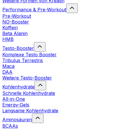
Weitere Formen von Kreatin
Performance & Pre-Workout
Pre-Workout
NO-Booster
Koffein
Beta Alanin
HMB
Testo-Booster
Komplexe Testo Booster
Tribulus Terrestris
Maca
DAA
Weitere Testo-Booster
Kohlenhydrate
Schnelle Kohlenhydrate
All-in-One
Energy-Gels
Langsame Kohlenhydrate
Aminosäuren
BCAAs