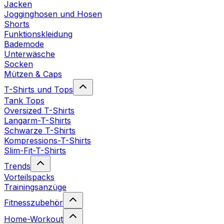
Jacken
Jogginghosen und Hosen
Shorts
Funktionskleidung
Bademode
Unterwäsche
Socken
Mützen & Caps
T-Shirts und Tops
Tank Tops
Oversized T-Shirts
Langarm-T-Shirts
Schwarze T-Shirts
Kompressions-T-Shirts
Slim-Fit-T-Shirts
Trends
Vorteilspacks
Trainingsanzüge
Fitnesszubehör
Home-Workout