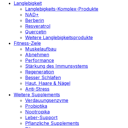
Langlebigkeit
Langlebigkeits-Komplex-Produkte
NAD+
Berberin
Resveratrol
Quercetin
Weitere Langlebigkeitsprodukte
Fitness-Ziele
Muskelaufbau
Abnehmen
Performance
Stärkung des Immunsystems
Regeneration
Besser Schlafen
Haut, Haare & Nägel
Anti-Stress
Weitere Supplements
Verdauungsenzyme
Probiotika
Nootropika
Leber-Support
Pflanzliche Supplements