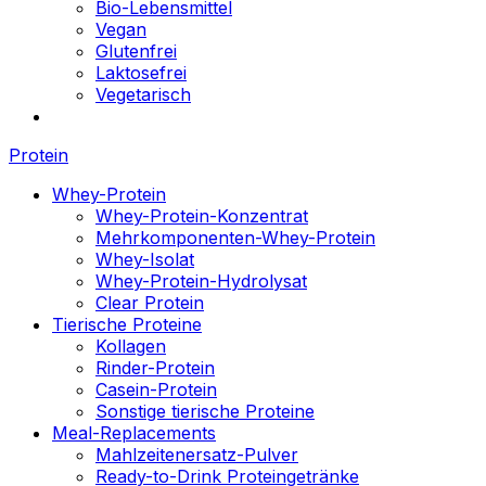
Bio-Lebensmittel
Vegan
Glutenfrei
Laktosefrei
Vegetarisch
Protein
Whey-Protein
Whey-Protein-Konzentrat
Mehrkomponenten-Whey-Protein
Whey-Isolat
Whey-Protein-Hydrolysat
Clear Protein
Tierische Proteine
Kollagen
Rinder-Protein
Casein-Protein
Sonstige tierische Proteine
Meal-Replacements
Mahlzeitenersatz-Pulver
Ready-to-Drink Proteingetränke