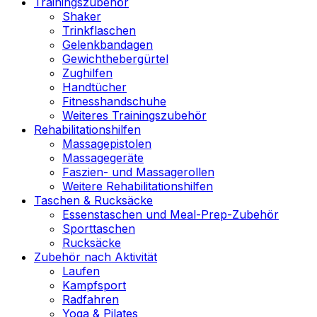
Trainingszubehör
Shaker
Trinkflaschen
Gelenkbandagen
Gewichthebergürtel
Zughilfen
Handtücher
Fitnesshandschuhe
Weiteres Trainingszubehör
Rehabilitationshilfen
Massagepistolen
Massagegeräte
Faszien- und Massagerollen
Weitere Rehabilitationshilfen
Taschen & Rucksäcke
Essenstaschen und Meal-Prep-Zubehör
Sporttaschen
Rucksäcke
Zubehör nach Aktivität
Laufen
Kampfsport
Radfahren
Yoga & Pilates