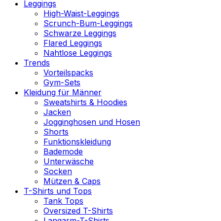
Leggings
High-Waist-Leggings
Scrunch-Bum-Leggings
Schwarze Leggings
Flared Leggings
Nahtlose Leggings
Trends
Vorteilspacks
Gym-Sets
Kleidung für Männer
Sweatshirts & Hoodies
Jacken
Jogginghosen und Hosen
Shorts
Funktionskleidung
Bademode
Unterwäsche
Socken
Mützen & Caps
T-Shirts und Tops
Tank Tops
Oversized T-Shirts
Langarm-T-Shirts