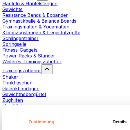
Hanteln & Hantelstangen
Gewichte
Resistance Bands & Expander
Gymnastikbälle & Balance Boards
Trainingsmatten & Yogamatten
Klimmzugstangen & Liegestützgriffe
Schlingentrainer
Springseile
Fitness-Gadgets
Power-Racks & Ständer
Weiteres Trainingszubehör
Trainingszubehör
Shaker
Trinkflaschen
Gelenkbandagen
Gewichthebergürtel
Zughilfen
Handtücher
Fitnesshandschuhe
Weiteres Trainingszubehör
Zustimmung
Details
Rehabilitationshilfen