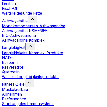
Lecithin
Fisch-Öl
Weitere gesunde Fette
Ashwagandha
Monokomponenten-Ashwagandha
Ashwagandha KSM-66®
BIO-Ashwagandha
Ashwagandha Komplex
Langlebigkeit
Langlebigkeits-Komplex-Produkte
NAD+
Berberin
Resveratrol
Quercetin
Weitere Langlebigkeitsprodukte
Fitness-Ziele
Muskelaufbau
Abnehmen
Performance
Stärkung des Immunsystems