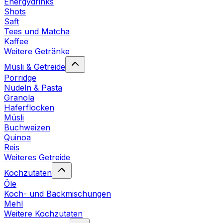
Energydrinks
Shots
Saft
Tees und Matcha
Kaffee
Weitere Getränke
Müsli & Getreide
Porridge
Nudeln & Pasta
Granola
Haferflocken
Müsli
Buchweizen
Quinoa
Reis
Weiteres Getreide
Kochzutaten
Öle
Koch- und Backmischungen
Mehl
Weitere Kochzutaten