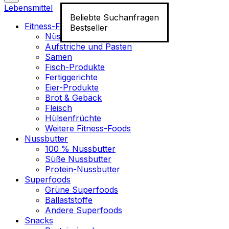
Lebensmittel
Beliebte Suchanfragen
Fitness-Food
Bestseller
Nüsse
Aufstriche und Pasten
Samen
Fisch-Produkte
Fertiggerichte
Eier-Produkte
Brot & Gebäck
Fleisch
Hülsenfrüchte
Weitere Fitness-Foods
Nussbutter
100 % Nussbutter
Süße Nussbutter
Protein-Nussbutter
Superfoods
Grüne Superfoods
Ballaststoffe
Andere Superfoods
Snacks