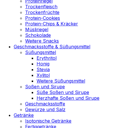
Proteinriegel
Trockenfleisch
Trockenfrüchte
Protein-Cookies
Protein-Chips & Kräcker
Müsliriegel
Schokolade
Weitere Snacks
Geschmacksstoffe & Süßungsmittel
Süßungsmittel
Erythritol
Honig
Stevia
Xylitol
Weitere Süßungsmittel
Soßen und Sirupe
Süße Soßen und Sirupe
Herzhafte Soßen und Sirupe
Geschmacksstoffe
Gewürze und Salz
Getränke
Isotonische Getränke
Fertiggetränke