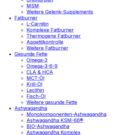
MSM
Weitere Gelenk-Supplements
Fatburner
L-Carnitin
Komplexe Fatburner
Thermogene Fatburner
Appetitkontrolle
Weitere Fatburner
Gesunde Fette
Omega-3
Omega-3-6-9
CLA & HCA
MCT-Öl
Krill-Öl
Lecithin
Fisch-Öl
Weitere gesunde Fette
Ashwagandha
Monokomponenten-Ashwagandha
Ashwagandha KSM-66®
BIO-Ashwagandha
Ashwagandha Komplex