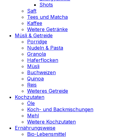
Shots
Saft
Tees und Matcha
Kaffee
Weitere Getränke
Müsli & Getreide
Porridge
Nudeln & Pasta
Granola
Haferflocken
Müsli
Buchweizen
Quinoa
Reis
Weiteres Getreide
Kochzutaten
Öle
Koch- und Backmischungen
Mehl
Weitere Kochzutaten
Ernährungsweise
Bio-Lebensmittel