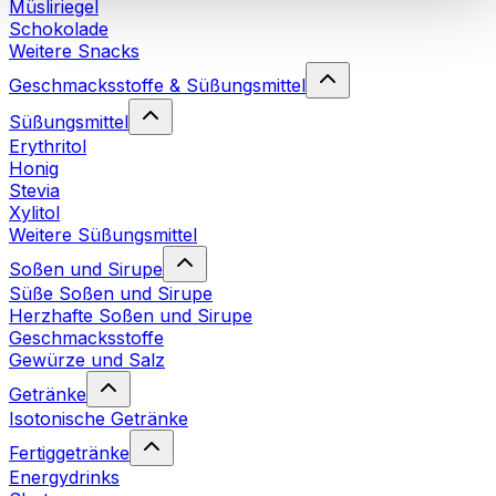
Müsliriegel
Cookies“ sowie in unserer
Datenschutzerklärung
.
Schokolade
Weitere Snacks
Sie können Ihre Einwilligung jederzeit in den
Cookie-
Geschmacksstoffe & Süßungsmittel
Einstellungen
auf unserer Webseite ändern oder
Süßungsmittel
widerrufen.
Mehr Info
Erythritol
Honig
Stevia
Xylitol
Weitere Süßungsmittel
Soßen und Sirupe
Süße Soßen und Sirupe
Herzhafte Soßen und Sirupe
Geschmacksstoffe
Gewürze und Salz
Getränke
Isotonische Getränke
Fertiggetränke
Energydrinks