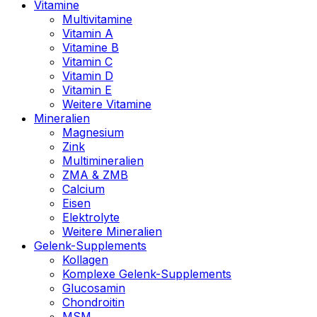
Vitamine
Multivitamine
Vitamin A
Vitamine B
Vitamin C
Vitamin D
Vitamin E
Weitere Vitamine
Mineralien
Magnesium
Zink
Multimineralien
ZMA & ZMB
Calcium
Eisen
Elektrolyte
Weitere Mineralien
Gelenk-Supplements
Kollagen
Komplexe Gelenk-Supplements
Glucosamin
Chondroitin
MSM