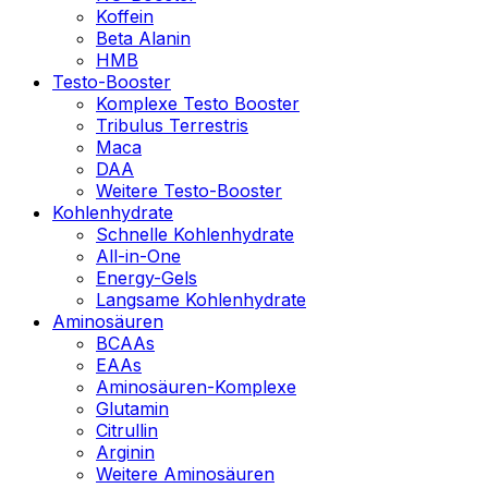
Koffein
Beta Alanin
HMB
Testo-Booster
Komplexe Testo Booster
Tribulus Terrestris
Maca
DAA
Weitere Testo-Booster
Kohlenhydrate
Schnelle Kohlenhydrate
All-in-One
Energy-Gels
Langsame Kohlenhydrate
Aminosäuren
BCAAs
EAAs
Aminosäuren-Komplexe
Glutamin
Citrullin
Arginin
Weitere Aminosäuren