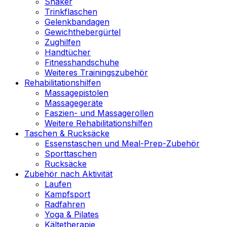
Shaker
Trinkflaschen
Gelenkbandagen
Gewichthebergürtel
Zughilfen
Handtücher
Fitnesshandschuhe
Weiteres Trainingszubehör
Rehabilitationshilfen
Massagepistolen
Massagegeräte
Faszien- und Massagerollen
Weitere Rehabilitationshilfen
Taschen & Rucksäcke
Essenstaschen und Meal-Prep-Zubehör
Sporttaschen
Rucksäcke
Zubehör nach Aktivität
Laufen
Kampfsport
Radfahren
Yoga & Pilates
Kältetherapie