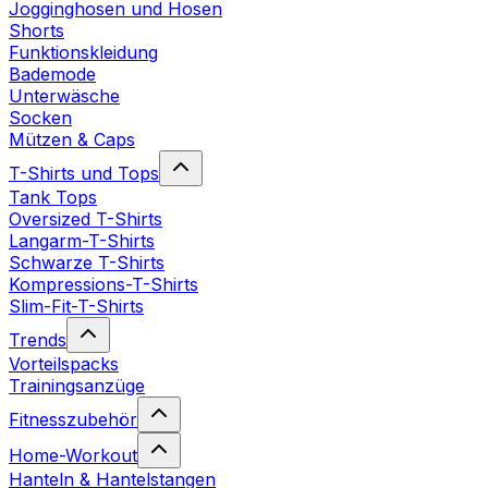
Jogginghosen und Hosen
Shorts
Funktionskleidung
Bademode
Unterwäsche
Socken
Mützen & Caps
T-Shirts und Tops
Tank Tops
Oversized T-Shirts
Langarm-T-Shirts
Schwarze T-Shirts
Kompressions-T-Shirts
Slim-Fit-T-Shirts
Trends
Vorteilspacks
Trainingsanzüge
Fitnesszubehör
Home-Workout
Hanteln & Hantelstangen