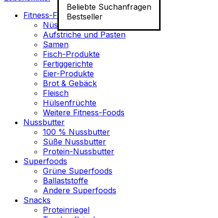
Beliebte Suchanfragen
Fitness-Food
Bestseller
Nüsse
Aufstriche und Pasten
Samen
Fisch-Produkte
Fertiggerichte
Eier-Produkte
Brot & Gebäck
Fleisch
Hülsenfrüchte
Weitere Fitness-Foods
Nussbutter
100 % Nussbutter
Süße Nussbutter
Protein-Nussbutter
Superfoods
Grüne Superfoods
Ballaststoffe
Andere Superfoods
Snacks
Proteinriegel