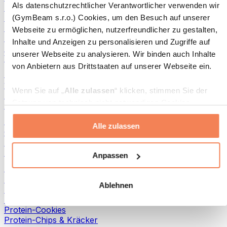
Als datenschutzrechtlicher Verantwortlicher verwenden wir
Fertiggerichte
Eier-Produkte
(GymBeam s.r.o.) Cookies, um den Besuch auf unserer
Brot & Gebäck
Webseite zu ermöglichen, nutzerfreundlicher zu gestalten,
Fleisch
Inhalte und Anzeigen zu personalisieren und Zugriffe auf
Hülsenfrüchte
unserer Webseite zu analysieren. Wir binden auch Inhalte
Weitere Fitness-Foods
von Anbietern aus Drittstaaten auf unserer Webseite ein.
Nussbutter
100 % Nussbutter
Wenn Sie auf „
Alle zulassen
“ klicken, stimmen Sie der
Süße Nussbutter
Setzung von technisch nicht notwendigen Cookies
Protein-Nussbutter
(insbesondere zu Analyse- und Marketingzwecken) zu.
Superfoods
Alle zulassen
Wenn Sie auf „
Ablehnen
“ klicken, werden nur
Grüne Superfoods
„notwendige“ Cookies gesetzt, welche für den Betrieb der
Ballaststoffe
Webseite erforderlich sind. Sie können auch eine
Andere Superfoods
Anpassen
individuelle Auswahl treffen, indem Sie unter „
Anpassen
“
Snacks
einzelne Kategorien an- oder abwählen und „
Auswahl
Proteinriegel
Ablehnen
erlauben
“ klicken.
Trockenfleisch
Trockenfrüchte
Protein-Cookies
Weitere Informationen über die Verarbeitung Ihrer Daten
Protein-Chips & Kräcker
finden Sie in den Unterpunkten „Details“ und „Über