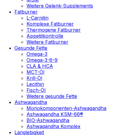
Weitere Gelenk-Supplements
Fatburner
L-Carnitin
Komplexe Fatburner
Thermogene Fatburner
Appetitkontrolle
Weitere Fatburner
Gesunde Fette
Omega-3
Omega-3-6-9
CLA & HCA
MCT-Öl
Krill-Öl
Lecithin
Fisch-Öl
Weitere gesunde Fette
Ashwagandha
Monokomponenten-Ashwagandha
Ashwagandha KSM-66®
BIO-Ashwagandha
Ashwagandha Komplex
Langlebigkeit