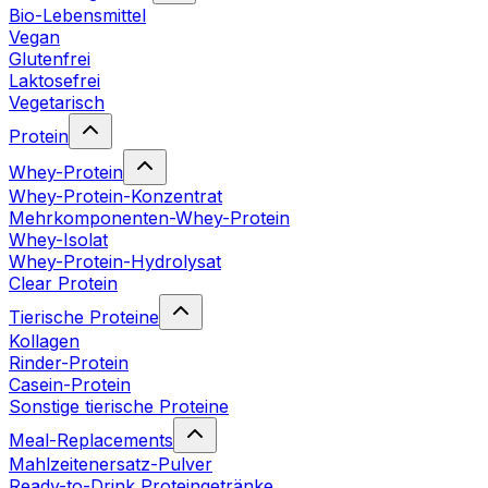
Bio-Lebensmittel
Vegan
Glutenfrei
Laktosefrei
Vegetarisch
Protein
Whey-Protein
Whey-Protein-Konzentrat
Mehrkomponenten-Whey-Protein
Whey-Isolat
Whey-Protein-Hydrolysat
Clear Protein
Tierische Proteine
Kollagen
Rinder-Protein
Casein-Protein
Sonstige tierische Proteine
Meal-Replacements
Mahlzeitenersatz-Pulver
Ready-to-Drink Proteingetränke