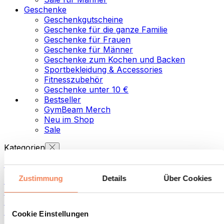
Geschenke
Geschenkgutscheine
Geschenke für die ganze Familie
Geschenke für Frauen
Geschenke für Männer
Geschenke zum Kochen und Backen
Sportbekleidung & Accessories
Fitnesszubehör
Geschenke unter 10 €
Bestseller
GymBeam Merch
Neu im Shop
Sale
Kategorien
Lebensmittel
Zustimmung
Details
Über Cookies
Fitness-Food
Nüsse
Aufstriche und Pasten
Samen
Cookie Einstellungen
Fisch-Produkte