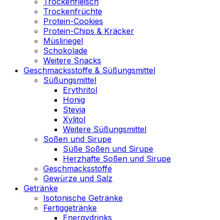
Trockenfleisch
Trockenfrüchte
Protein-Cookies
Protein-Chips & Kräcker
Müsliriegel
Schokolade
Weitere Snacks
Geschmacksstoffe & Süßungsmittel
Süßungsmittel
Erythritol
Honig
Stevia
Xylitol
Weitere Süßungsmittel
Soßen und Sirupe
Süße Soßen und Sirupe
Herzhafte Soßen und Sirupe
Geschmacksstoffe
Gewürze und Salz
Getränke
Isotonische Getränke
Fertiggetränke
Energydrinks