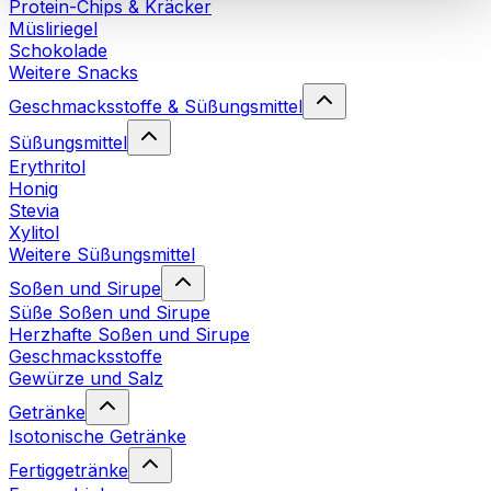
Protein-Chips & Kräcker
Cookies“ sowie in unserer
Datenschutzerklärung
.
Müsliriegel
Schokolade
Weitere Snacks
Sie können Ihre Einwilligung jederzeit in den
Cookie-
Einstellungen
auf unserer Webseite ändern oder
Geschmacksstoffe & Süßungsmittel
widerrufen.
Mehr Info
Süßungsmittel
Erythritol
Honig
Stevia
Xylitol
Weitere Süßungsmittel
Soßen und Sirupe
Süße Soßen und Sirupe
Herzhafte Soßen und Sirupe
Geschmacksstoffe
Gewürze und Salz
Getränke
Isotonische Getränke
Fertiggetränke