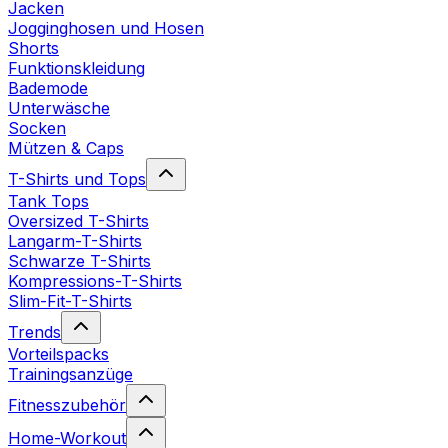
Jacken
Jogginghosen und Hosen
Shorts
Funktionskleidung
Bademode
Unterwäsche
Socken
Mützen & Caps
T-Shirts und Tops
Tank Tops
Oversized T-Shirts
Langarm-T-Shirts
Schwarze T-Shirts
Kompressions-T-Shirts
Slim-Fit-T-Shirts
Trends
Vorteilspacks
Trainingsanzüge
Fitnesszubehör
Home-Workout