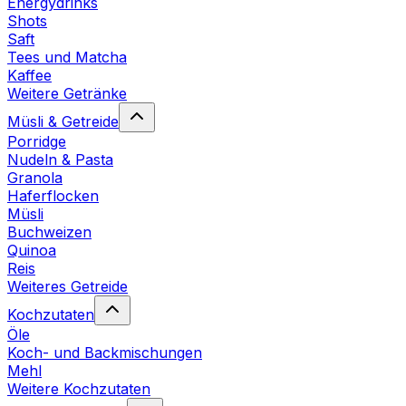
Energydrinks
Shots
Saft
Tees und Matcha
Kaffee
Weitere Getränke
Müsli & Getreide
Porridge
Nudeln & Pasta
Granola
Haferflocken
Müsli
Buchweizen
Quinoa
Reis
Weiteres Getreide
Kochzutaten
Öle
Koch- und Backmischungen
Mehl
Weitere Kochzutaten