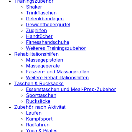
Trainingszubehör
Shaker
Trinkflaschen
Gelenkbandagen
Gewichthebergürtel
Zughilfen
Handtücher
Fitnesshandschuhe
Weiteres Trainingszubehör
Rehabilitationshilfen
Massagepistolen
Massagegeräte
Faszien- und Massagerollen
Weitere Rehabilitationshilfen
Taschen & Rucksäcke
Essenstaschen und Meal-Prep-Zubehör
Sporttaschen
Rucksäcke
Zubehör nach Aktivität
Laufen
Kampfsport
Radfahren
Yoga & Pilates