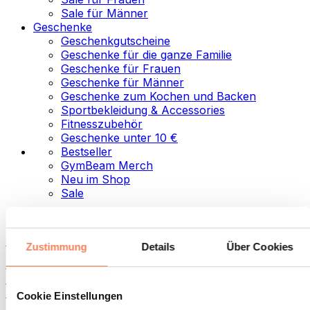
Sale für Männer
Geschenke
Geschenkgutscheine
Geschenke für die ganze Familie
Geschenke für Frauen
Geschenke für Männer
Geschenke zum Kochen und Backen
Sportbekleidung & Accessories
Fitnesszubehör
Geschenke unter 10 €
Bestseller
GymBeam Merch
Neu im Shop
Sale
Kategorien
Lebensmittel
Zustimmung
Details
Über Cookies
Fitness-Food
Nüsse
Aufstriche und Pasten
Cookie Einstellungen
Samen