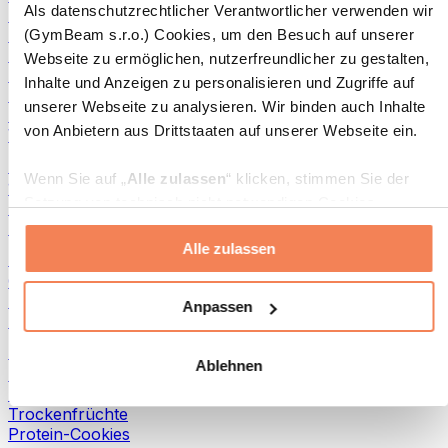
Als datenschutzrechtlicher Verantwortlicher verwenden wir
Fisch-Produkte
Fertiggerichte
(GymBeam s.r.o.) Cookies, um den Besuch auf unserer
Eier-Produkte
Webseite zu ermöglichen, nutzerfreundlicher zu gestalten,
Brot & Gebäck
Inhalte und Anzeigen zu personalisieren und Zugriffe auf
Fleisch
unserer Webseite zu analysieren. Wir binden auch Inhalte
Hülsenfrüchte
von Anbietern aus Drittstaaten auf unserer Webseite ein.
Weitere Fitness-Foods
Nussbutter
Wenn Sie auf „
Alle zulassen
“ klicken, stimmen Sie der
100 % Nussbutter
Setzung von technisch nicht notwendigen Cookies
Süße Nussbutter
(insbesondere zu Analyse- und Marketingzwecken) zu.
Protein-Nussbutter
Alle zulassen
Wenn Sie auf „
Ablehnen
“ klicken, werden nur
Superfoods
„notwendige“ Cookies gesetzt, welche für den Betrieb der
Grüne Superfoods
Webseite erforderlich sind. Sie können auch eine
Ballaststoffe
Anpassen
Andere Superfoods
individuelle Auswahl treffen, indem Sie unter „
Anpassen
“
einzelne Kategorien an- oder abwählen und „
Auswahl
Snacks
Ablehnen
erlauben
“ klicken.
Proteinriegel
Trockenfleisch
Trockenfrüchte
Weitere Informationen über die Verarbeitung Ihrer Daten
Protein-Cookies
finden Sie in den Unterpunkten „Details“ und „Über