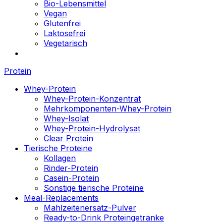
Bio-Lebensmittel
Vegan
Glutenfrei
Laktosefrei
Vegetarisch
Protein
Whey-Protein
Whey-Protein-Konzentrat
Mehrkomponenten-Whey-Protein
Whey-Isolat
Whey-Protein-Hydrolysat
Clear Protein
Tierische Proteine
Kollagen
Rinder-Protein
Casein-Protein
Sonstige tierische Proteine
Meal-Replacements
Mahlzeitenersatz-Pulver
Ready-to-Drink Proteingetränke