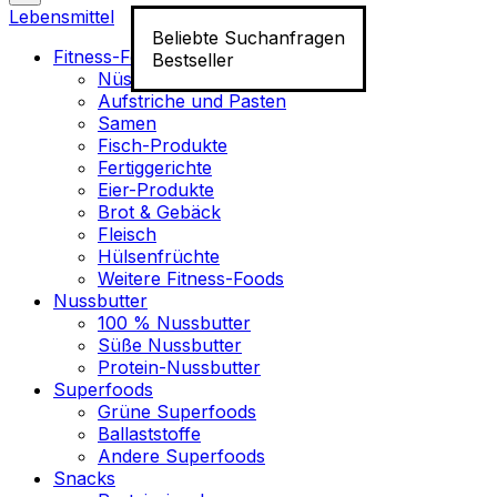
Lebensmittel
Beliebte Suchanfragen
Fitness-Food
Bestseller
Nüsse
Aufstriche und Pasten
Samen
Fisch-Produkte
Fertiggerichte
Eier-Produkte
Brot & Gebäck
Fleisch
Hülsenfrüchte
Weitere Fitness-Foods
Nussbutter
100 % Nussbutter
Süße Nussbutter
Protein-Nussbutter
Superfoods
Grüne Superfoods
Ballaststoffe
Andere Superfoods
Snacks