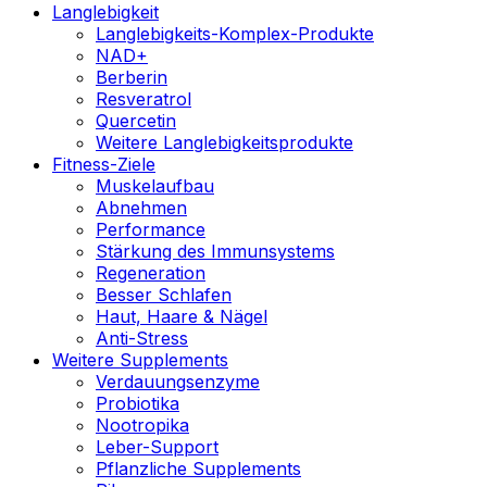
Langlebigkeit
Langlebigkeits-Komplex-Produkte
NAD+
Berberin
Resveratrol
Quercetin
Weitere Langlebigkeitsprodukte
Fitness-Ziele
Muskelaufbau
Abnehmen
Performance
Stärkung des Immunsystems
Regeneration
Besser Schlafen
Haut, Haare & Nägel
Anti-Stress
Weitere Supplements
Verdauungsenzyme
Probiotika
Nootropika
Leber-Support
Pflanzliche Supplements