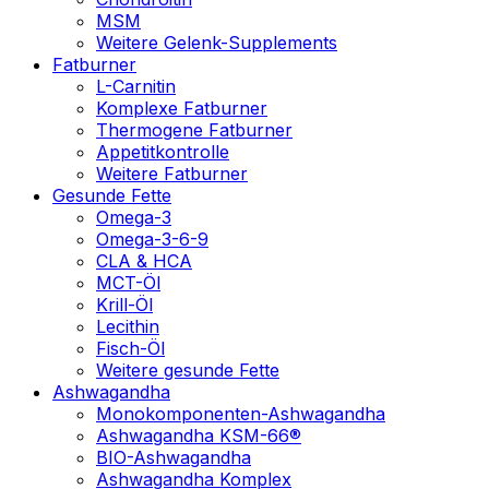
MSM
Weitere Gelenk-Supplements
Fatburner
L-Carnitin
Komplexe Fatburner
Thermogene Fatburner
Appetitkontrolle
Weitere Fatburner
Gesunde Fette
Omega-3
Omega-3-6-9
CLA & HCA
MCT-Öl
Krill-Öl
Lecithin
Fisch-Öl
Weitere gesunde Fette
Ashwagandha
Monokomponenten-Ashwagandha
Ashwagandha KSM-66®
BIO-Ashwagandha
Ashwagandha Komplex