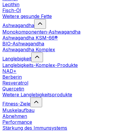
Lecithin
Fisch-Öl
Weitere gesunde Fette
Ashwagandha
Monokomponenten-Ashwagandha
Ashwagandha KSM-66®
BIO-Ashwagandha
Ashwagandha Komplex
Langlebigkeit
Langlebigkeits-Komplex-Produkte
NAD+
Berberin
Resveratrol
Quercetin
Weitere Langlebigkeitsprodukte
Fitness-Ziele
Muskelaufbau
Abnehmen
Performance
Stärkung des Immunsystems