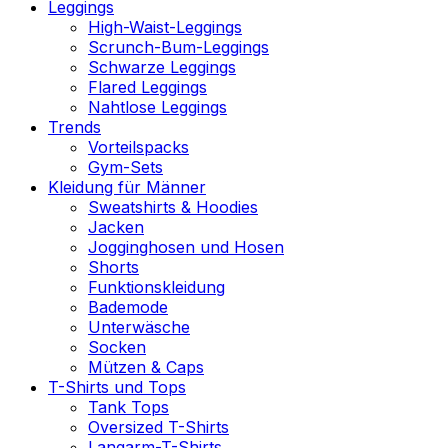
Leggings
High-Waist-Leggings
Scrunch-Bum-Leggings
Schwarze Leggings
Flared Leggings
Nahtlose Leggings
Trends
Vorteilspacks
Gym-Sets
Kleidung für Männer
Sweatshirts & Hoodies
Jacken
Jogginghosen und Hosen
Shorts
Funktionskleidung
Bademode
Unterwäsche
Socken
Mützen & Caps
T-Shirts und Tops
Tank Tops
Oversized T-Shirts
Langarm-T-Shirts