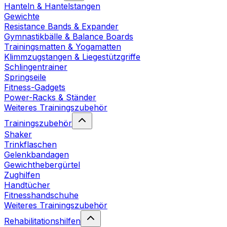
Hanteln & Hantelstangen
Gewichte
Resistance Bands & Expander
Gymnastikbälle & Balance Boards
Trainingsmatten & Yogamatten
Klimmzugstangen & Liegestützgriffe
Schlingentrainer
Springseile
Fitness-Gadgets
Power-Racks & Ständer
Weiteres Trainingszubehör
Trainingszubehör
Shaker
Trinkflaschen
Gelenkbandagen
Gewichthebergürtel
Zughilfen
Handtücher
Fitnesshandschuhe
Weiteres Trainingszubehör
Rehabilitationshilfen