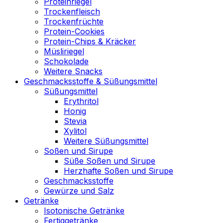
Proteinriegel
Trockenfleisch
Trockenfrüchte
Protein-Cookies
Protein-Chips & Kräcker
Müsliriegel
Schokolade
Weitere Snacks
Geschmacksstoffe & Süßungsmittel
Süßungsmittel
Erythritol
Honig
Stevia
Xylitol
Weitere Süßungsmittel
Soßen und Sirupe
Süße Soßen und Sirupe
Herzhafte Soßen und Sirupe
Geschmacksstoffe
Gewürze und Salz
Getränke
Isotonische Getränke
Fertiggetränke