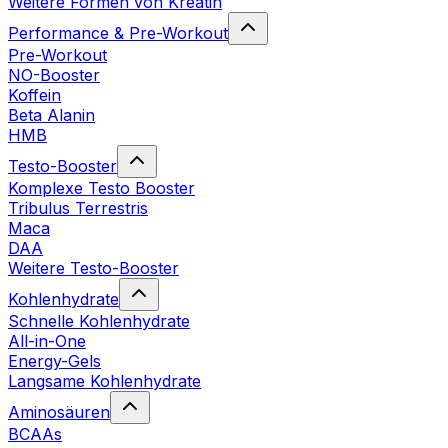
Weitere Formen von Kreatin
Performance & Pre-Workout
Pre-Workout
NO-Booster
Koffein
Beta Alanin
HMB
Testo-Booster
Komplexe Testo Booster
Tribulus Terrestris
Maca
DAA
Weitere Testo-Booster
Kohlenhydrate
Schnelle Kohlenhydrate
All-in-One
Energy-Gels
Langsame Kohlenhydrate
Aminosäuren
BCAAs