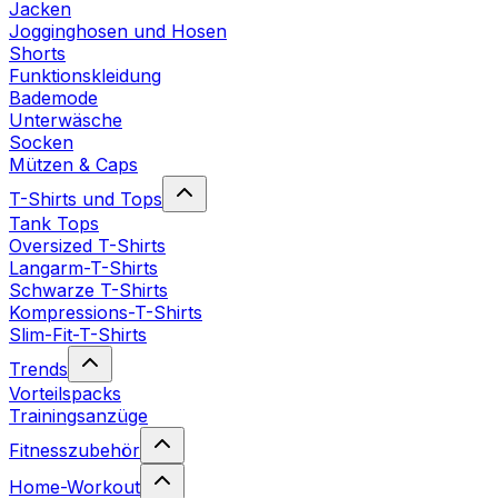
Jacken
Jogginghosen und Hosen
Shorts
Funktionskleidung
Bademode
Unterwäsche
Socken
Mützen & Caps
T-Shirts und Tops
Tank Tops
Oversized T-Shirts
Langarm-T-Shirts
Schwarze T-Shirts
Kompressions-T-Shirts
Slim-Fit-T-Shirts
Trends
Vorteilspacks
Trainingsanzüge
Fitnesszubehör
Home-Workout