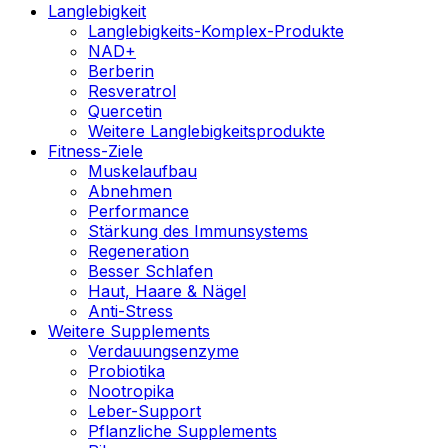
Langlebigkeit
Langlebigkeits-Komplex-Produkte
NAD+
Berberin
Resveratrol
Quercetin
Weitere Langlebigkeitsprodukte
Fitness-Ziele
Muskelaufbau
Abnehmen
Performance
Stärkung des Immunsystems
Regeneration
Besser Schlafen
Haut, Haare & Nägel
Anti-Stress
Weitere Supplements
Verdauungsenzyme
Probiotika
Nootropika
Leber-Support
Pflanzliche Supplements