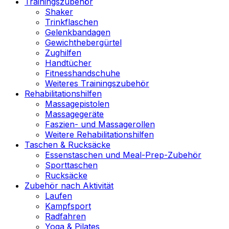
Trainingszubehör
Shaker
Trinkflaschen
Gelenkbandagen
Gewichthebergürtel
Zughilfen
Handtücher
Fitnesshandschuhe
Weiteres Trainingszubehör
Rehabilitationshilfen
Massagepistolen
Massagegeräte
Faszien- und Massagerollen
Weitere Rehabilitationshilfen
Taschen & Rucksäcke
Essenstaschen und Meal-Prep-Zubehör
Sporttaschen
Rucksäcke
Zubehör nach Aktivität
Laufen
Kampfsport
Radfahren
Yoga & Pilates