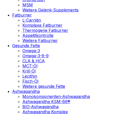
MSM
Weitere Gelenk-Supplements
Fatburner
L-Carnitin
Komplexe Fatburner
Thermogene Fatburner
Appetitkontrolle
Weitere Fatburner
Gesunde Fette
Omega-3
Omega-3-6-9
CLA & HCA
MCT-Öl
Krill-Öl
Lecithin
Fisch-Öl
Weitere gesunde Fette
Ashwagandha
Monokomponenten-Ashwagandha
Ashwagandha KSM-66®
BIO-Ashwagandha
Ashwagandha Komplex