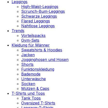
Leggings
High-Waist-Leggings
Scrunch-Bum-Leggings
Schwarze Leggings
Flared Leggings
Nahtlose Leggings
Trends
Vorteilspacks
Gym-Sets
Kleidung für Männer
Sweatshirts & Hoodies
Jacken
Jogginghosen und Hosen
Shorts
Funktionskleidung
Bademode
Unterwäsche
Socken
Mützen & Caps
T-Shirts und Tops
Tank Tops
Oversized T-Shirts
Langarm-T-Shirts