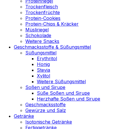
Proteinriegel
Trockenfleisch
Trockenfrüchte
Protein-Cookies
Protein-Chips & Kräcker
Müsliriegel
Schokolade
Weitere Snacks
Geschmacksstoffe & Süßungsmittel
Süßungsmittel
Erythritol
Honig
Stevia
Xylitol
Weitere Süßungsmittel
Soßen und Sirupe
Süße Soßen und Sirupe
Herzhafte Soßen und Sirupe
Geschmacksstoffe
Gewürze und Salz
Getränke
Isotonische Getränke
Fertiggetränke