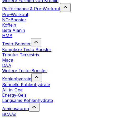
Weitere Formen von Kreatin
Performance & Pre-Workout
Pre-Workout
NO-Booster
Koffein
Beta Alanin
HMB
Testo-Booster
Komplexe Testo Booster
Tribulus Terrestris
Maca
DAA
Weitere Testo-Booster
Kohlenhydrate
Schnelle Kohlenhydrate
All-in-One
Energy-Gels
Langsame Kohlenhydrate
Aminosäuren
BCAAs