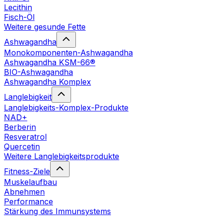
Lecithin
Fisch-Öl
Weitere gesunde Fette
Ashwagandha
Monokomponenten-Ashwagandha
Ashwagandha KSM-66®
BIO-Ashwagandha
Ashwagandha Komplex
Langlebigkeit
Langlebigkeits-Komplex-Produkte
NAD+
Berberin
Resveratrol
Quercetin
Weitere Langlebigkeitsprodukte
Fitness-Ziele
Muskelaufbau
Abnehmen
Performance
Stärkung des Immunsystems