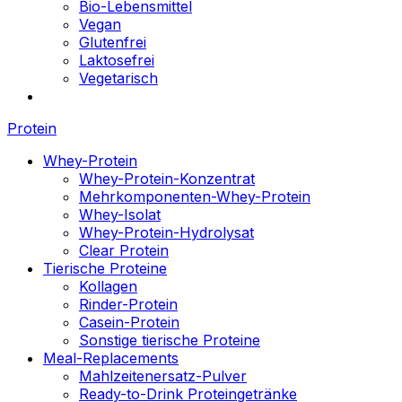
Bio-Lebensmittel
Vegan
Glutenfrei
Laktosefrei
Vegetarisch
Protein
Whey-Protein
Whey-Protein-Konzentrat
Mehrkomponenten-Whey-Protein
Whey-Isolat
Whey-Protein-Hydrolysat
Clear Protein
Tierische Proteine
Kollagen
Rinder-Protein
Casein-Protein
Sonstige tierische Proteine
Meal-Replacements
Mahlzeitenersatz-Pulver
Ready-to-Drink Proteingetränke