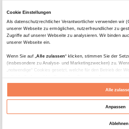
Massagepistolen
Massagegeräte
Cookie Einstellungen
Faszien- und Massagerollen
Weitere Rehabilitationshilfen
Als datenschutzrechtlicher Verantwortlicher verwenden wir
unserer Webseite zu ermöglichen, nutzerfreundlicher zu gest
Taschen & Rucksäcke
Essenstaschen und Meal-Prep-Zubehör
Zugriffe auf unserer Webseite zu analysieren. Wir binden auc
Sporttaschen
unserer Webseite ein.
Rucksäcke
Zubehör nach Aktivität
Wenn Sie auf „
Alle zulassen
“ klicken, stimmen Sie der Set
Laufen
(insbesondere zu Analyse- und Marketingzwecken) zu. Wenn 
Kampfsport
„notwendige“ Cookies gesetzt, welche für den Betrieb der We
Radfahren
individuelle Auswahl treffen, indem Sie unter „
Anpassen
“ ei
Yoga & Pilates
erlauben
“ klicken.
Kältetherapie
Alle zulass
Schwimmen
Wandern
Weitere Informationen über die Verarbeitung Ihrer Daten find
Cookies“ sowie in unserer
Datenschutzerklärung
.
Biohacking
Anpassen
Rotlichttherapie
Wasserfilter und Kannen
Sie können Ihre Einwilligung jederzeit in den
Cookie-Einstel
Ablehnen
widerrufen.
Mehr Info
Nachhaltiger Haushalt