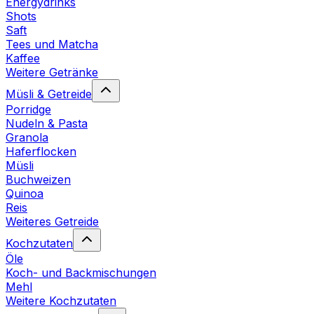
Energydrinks
Shots
Saft
Tees und Matcha
Kaffee
Weitere Getränke
Müsli & Getreide
Porridge
Nudeln & Pasta
Granola
Haferflocken
Müsli
Buchweizen
Quinoa
Reis
Weiteres Getreide
Kochzutaten
Öle
Koch- und Backmischungen
Mehl
Weitere Kochzutaten