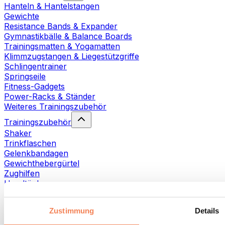
Hanteln & Hantelstangen
Gewichte
Resistance Bands & Expander
Gymnastikbälle & Balance Boards
Trainingsmatten & Yogamatten
Klimmzugstangen & Liegestützgriffe
Schlingentrainer
Springseile
Fitness-Gadgets
Power-Racks & Ständer
Weiteres Trainingszubehör
Trainingszubehör
Shaker
Trinkflaschen
Gelenkbandagen
Gewichthebergürtel
Zughilfen
Handtücher
Fitnesshandschuhe
Weiteres Trainingszubehör
Zustimmung
Details
Rehabilitationshilfen