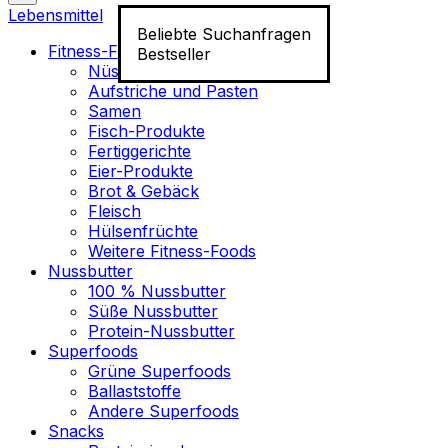
Lebensmittel
Beliebte Suchanfragen
Fitness-Food
Bestseller
Nüsse
Aufstriche und Pasten
Samen
Fisch-Produkte
Fertiggerichte
Eier-Produkte
Brot & Gebäck
Fleisch
Hülsenfrüchte
Weitere Fitness-Foods
Nussbutter
100 % Nussbutter
Süße Nussbutter
Protein-Nussbutter
Superfoods
Grüne Superfoods
Ballaststoffe
Andere Superfoods
Snacks