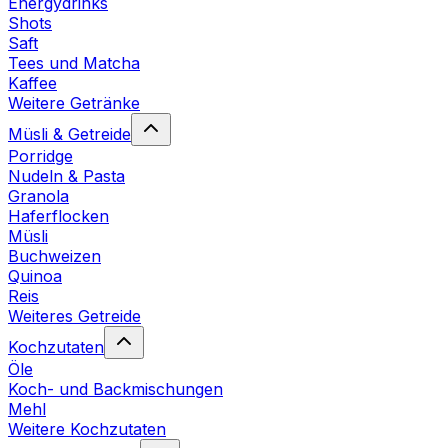
Energydrinks
Shots
Saft
Tees und Matcha
Kaffee
Weitere Getränke
Müsli & Getreide
Porridge
Nudeln & Pasta
Granola
Haferflocken
Müsli
Buchweizen
Quinoa
Reis
Weiteres Getreide
Kochzutaten
Öle
Koch- und Backmischungen
Mehl
Weitere Kochzutaten