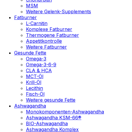
MSM
Weitere Gelenk-Supplements
Fatburner
L-Carnitin
Komplexe Fatburner
Thermogene Fatburner
Appetitkontrolle
Weitere Fatburner
Gesunde Fette
Omega-3
Omega-3-6-9
CLA & HCA
MCT-Öl
Krill-Öl
Lecithin
Fisch-Öl
Weitere gesunde Fette
Ashwagandha
Monokomponenten-Ashwagandha
Ashwagandha KSM-66®
BIO-Ashwagandha
Ashwagandha Komplex