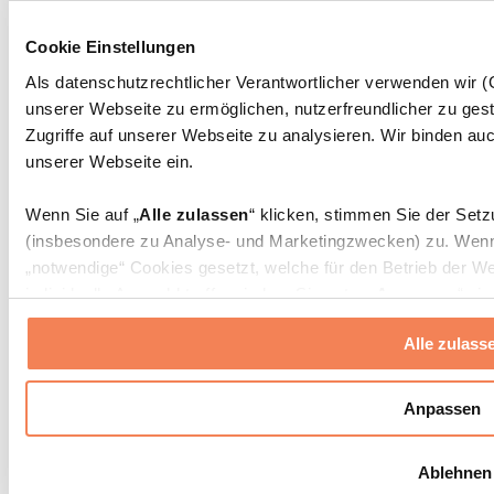
Massagepistolen
Massagegeräte
Cookie Einstellungen
Faszien- und Massagerollen
Weitere Rehabilitationshilfen
Als datenschutzrechtlicher Verantwortlicher verwenden wir
unserer Webseite zu ermöglichen, nutzerfreundlicher zu gest
Taschen & Rucksäcke
Essenstaschen und Meal-Prep-Zubehör
Zugriffe auf unserer Webseite zu analysieren. Wir binden auc
Sporttaschen
unserer Webseite ein.
Rucksäcke
Zubehör nach Aktivität
Wenn Sie auf „
Alle zulassen
“ klicken, stimmen Sie der Set
Laufen
(insbesondere zu Analyse- und Marketingzwecken) zu. Wenn 
Kampfsport
„notwendige“ Cookies gesetzt, welche für den Betrieb der We
Radfahren
individuelle Auswahl treffen, indem Sie unter „
Anpassen
“ ei
Yoga & Pilates
erlauben
“ klicken.
Kältetherapie
Alle zulass
Schwimmen
Wandern
Weitere Informationen über die Verarbeitung Ihrer Daten find
Cookies“ sowie in unserer
Datenschutzerklärung
.
Biohacking
Anpassen
Rotlichttherapie
Wasserfilter und Kannen
Sie können Ihre Einwilligung jederzeit in den
Cookie-Einstel
Ablehnen
widerrufen.
Mehr Info
Nachhaltiger Haushalt