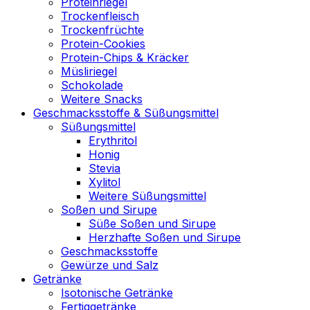
Proteinriegel
Trockenfleisch
Trockenfrüchte
Protein-Cookies
Protein-Chips & Kräcker
Müsliriegel
Schokolade
Weitere Snacks
Geschmacksstoffe & Süßungsmittel
Süßungsmittel
Erythritol
Honig
Stevia
Xylitol
Weitere Süßungsmittel
Soßen und Sirupe
Süße Soßen und Sirupe
Herzhafte Soßen und Sirupe
Geschmacksstoffe
Gewürze und Salz
Getränke
Isotonische Getränke
Fertiggetränke