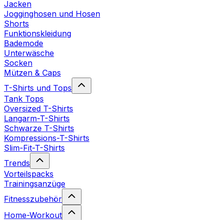
Jacken
Jogginghosen und Hosen
Shorts
Funktionskleidung
Bademode
Unterwäsche
Socken
Mützen & Caps
T-Shirts und Tops
Tank Tops
Oversized T-Shirts
Langarm-T-Shirts
Schwarze T-Shirts
Kompressions-T-Shirts
Slim-Fit-T-Shirts
Trends
Vorteilspacks
Trainingsanzüge
Fitnesszubehör
Home-Workout