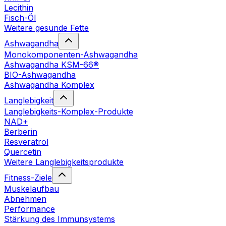
Lecithin
Fisch-Öl
Weitere gesunde Fette
Ashwagandha
Monokomponenten-Ashwagandha
Ashwagandha KSM-66®
BIO-Ashwagandha
Ashwagandha Komplex
Langlebigkeit
Langlebigkeits-Komplex-Produkte
NAD+
Berberin
Resveratrol
Quercetin
Weitere Langlebigkeitsprodukte
Fitness-Ziele
Muskelaufbau
Abnehmen
Performance
Stärkung des Immunsystems