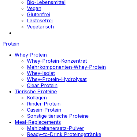
Bio-Lebensmittel
Vegan
Glutenfrei
Laktosefrei
Vegetarisch
Protein
Whey-Protein
Whey-Protein-Konzentrat
Mehrkomponenten-Whey-Protein
Whey-Isolat
Whey-Protein-Hydrolysat
Clear Protein
Tierische Proteine
Kollagen
Rinder-Protein
Casein-Protein
Sonstige tierische Proteine
Meal-Replacements
Mahlzeitenersatz-Pulver
Ready-to-Drink Proteingetränke