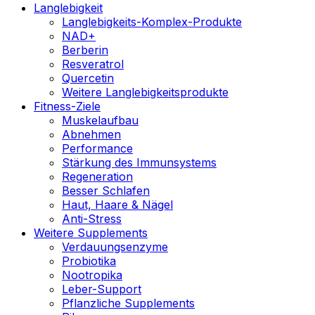
Langlebigkeit
Langlebigkeits-Komplex-Produkte
NAD+
Berberin
Resveratrol
Quercetin
Weitere Langlebigkeitsprodukte
Fitness-Ziele
Muskelaufbau
Abnehmen
Performance
Stärkung des Immunsystems
Regeneration
Besser Schlafen
Haut, Haare & Nägel
Anti-Stress
Weitere Supplements
Verdauungsenzyme
Probiotika
Nootropika
Leber-Support
Pflanzliche Supplements