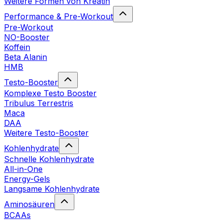
Weitere Formen von Kreatin
Performance & Pre-Workout
Pre-Workout
NO-Booster
Koffein
Beta Alanin
HMB
Testo-Booster
Komplexe Testo Booster
Tribulus Terrestris
Maca
DAA
Weitere Testo-Booster
Kohlenhydrate
Schnelle Kohlenhydrate
All-in-One
Energy-Gels
Langsame Kohlenhydrate
Aminosäuren
BCAAs