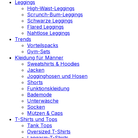
Leggings
High-Waist-Leggings
Scrunch-Bum-Leggings
Schwarze Leggings
Flared Leggings
Nahtlose Leggings
Trends
Vorteilspacks
Gym-Sets
Kleidung für Männer
Sweatshirts & Hoodies
Jacken
Jogginghosen und Hosen
Shorts
Funktionskleidung
Bademode
Unterwäsche
Socken
Mützen & Caps
T-Shirts und Tops
Tank Tops
Oversized T-Shirts
Langarm-T-Shirts