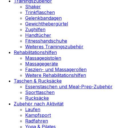
Trainingszubehör
Shaker
Trinkflaschen
Gelenkbandagen
Gewichthebergürtel
Zughilfen
Handtücher
Fitnesshandschuhe
Weiteres Trainingszubehör
Rehabilitationshilfen
Massagepistolen
Massagegeräte
Faszien- und Massagerollen
Weitere Rehabilitationshilfen
Taschen & Rucksäcke
Essenstaschen und Meal-Prep-Zubehör
Sporttaschen
Rucksäcke
Zubehör nach Aktivität
Laufen
Kampfsport
Radfahren
Yoga & Pilates