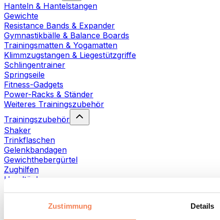
Hanteln & Hantelstangen
Gewichte
Resistance Bands & Expander
Gymnastikbälle & Balance Boards
Trainingsmatten & Yogamatten
Klimmzugstangen & Liegestützgriffe
Schlingentrainer
Springseile
Fitness-Gadgets
Power-Racks & Ständer
Weiteres Trainingszubehör
Trainingszubehör
Shaker
Trinkflaschen
Gelenkbandagen
Gewichthebergürtel
Zughilfen
Handtücher
Fitnesshandschuhe
Weiteres Trainingszubehör
Zustimmung
Details
Rehabilitationshilfen