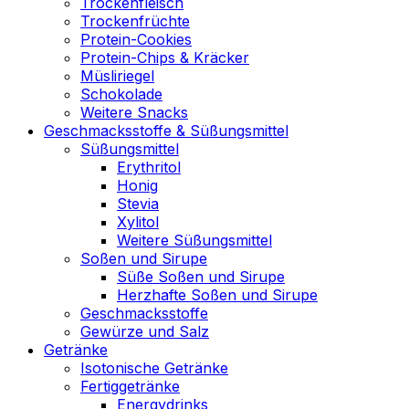
Trockenfleisch
Trockenfrüchte
Protein-Cookies
Protein-Chips & Kräcker
Müsliriegel
Schokolade
Weitere Snacks
Geschmacksstoffe & Süßungsmittel
Süßungsmittel
Erythritol
Honig
Stevia
Xylitol
Weitere Süßungsmittel
Soßen und Sirupe
Süße Soßen und Sirupe
Herzhafte Soßen und Sirupe
Geschmacksstoffe
Gewürze und Salz
Getränke
Isotonische Getränke
Fertiggetränke
Energydrinks