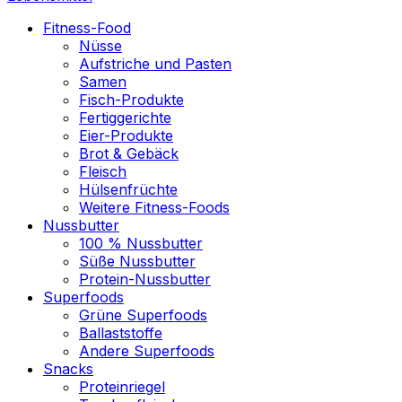
Fitness-Food
Nüsse
Aufstriche und Pasten
Samen
Fisch-Produkte
Fertiggerichte
Eier-Produkte
Brot & Gebäck
Fleisch
Hülsenfrüchte
Weitere Fitness-Foods
Nussbutter
100 % Nussbutter
Süße Nussbutter
Protein-Nussbutter
Superfoods
Grüne Superfoods
Ballaststoffe
Andere Superfoods
Snacks
Proteinriegel