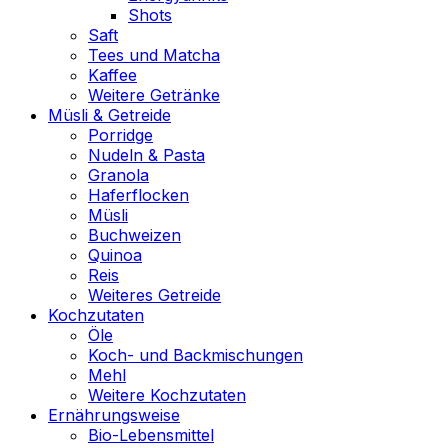
Shots
Saft
Tees und Matcha
Kaffee
Weitere Getränke
Müsli & Getreide
Porridge
Nudeln & Pasta
Granola
Haferflocken
Müsli
Buchweizen
Quinoa
Reis
Weiteres Getreide
Kochzutaten
Öle
Koch- und Backmischungen
Mehl
Weitere Kochzutaten
Ernährungsweise
Bio-Lebensmittel