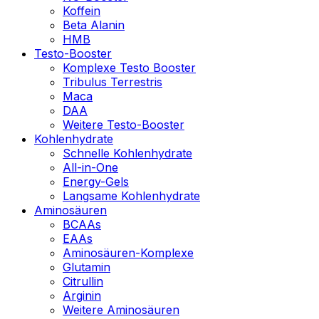
Koffein
Beta Alanin
HMB
Testo-Booster
Komplexe Testo Booster
Tribulus Terrestris
Maca
DAA
Weitere Testo-Booster
Kohlenhydrate
Schnelle Kohlenhydrate
All-in-One
Energy-Gels
Langsame Kohlenhydrate
Aminosäuren
BCAAs
EAAs
Aminosäuren-Komplexe
Glutamin
Citrullin
Arginin
Weitere Aminosäuren