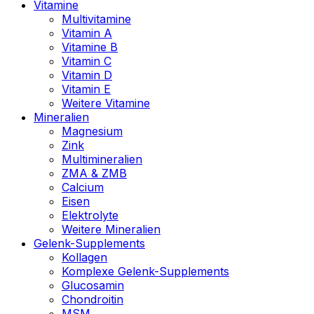
Vitamine
Multivitamine
Vitamin A
Vitamine B
Vitamin C
Vitamin D
Vitamin E
Weitere Vitamine
Mineralien
Magnesium
Zink
Multimineralien
ZMA & ZMB
Calcium
Eisen
Elektrolyte
Weitere Mineralien
Gelenk-Supplements
Kollagen
Komplexe Gelenk-Supplements
Glucosamin
Chondroitin
MSM