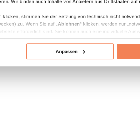
ren. Wir binden auch Inhalte von Anbietern aus Drittstaaten auf
“ klicken, stimmen Sie der Setzung von technisch nicht notwen
ecken) zu. Wenn Sie auf „
Ablehnen
“ klicken, werden nur „notw
bseite erforderlich sind. Sie können auch eine individuelle Ausw
rien an- oder abwählen und „
Auswahl erlauben
“ klicken.
Anpassen
ie Verarbeitung Ihrer Daten finden Sie in den Unterpunkten „Deta
zerklärung
.
jederzeit in den
Cookie-Einstellungen
auf unserer Webseite änd