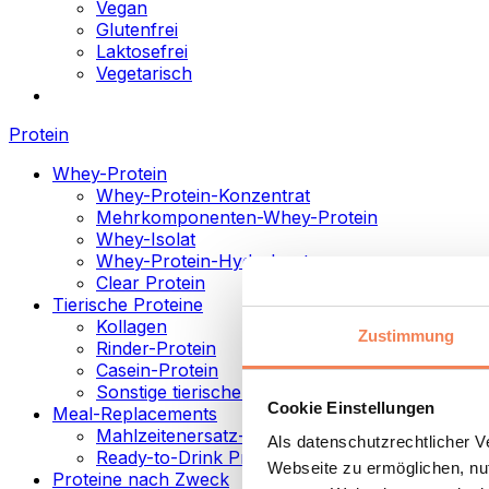
Vegan
Glutenfrei
Laktosefrei
Vegetarisch
Protein
Whey-Protein
Whey-Protein-Konzentrat
Mehrkomponenten-Whey-Protein
Whey-Isolat
Whey-Protein-Hydrolysat
Clear Protein
Tierische Proteine
Kollagen
Zustimmung
Rinder-Protein
Casein-Protein
Sonstige tierische Proteine
Cookie Einstellungen
Meal-Replacements
Mahlzeitenersatz-Pulver
Als datenschutzrechtlicher 
Ready-to-Drink Proteingetränke
Webseite zu ermöglichen, nut
Proteine nach Zweck