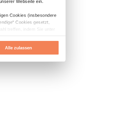
 unserer Webseite ein.
digen Cookies (insbesondere
endige“ Cookies gesetzt,
ahl treffen, indem Sie unter
Alle zulassen
ils“ und „Über Cookies“
ern oder widerrufen.
Mehr