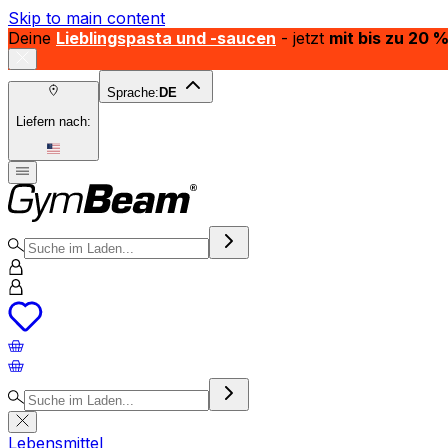
Skip to main content
Deine
Lieblingspasta und -saucen
- jetzt
mit bis zu 20 
Sprache:
DE
Liefern nach:
Lebensmittel