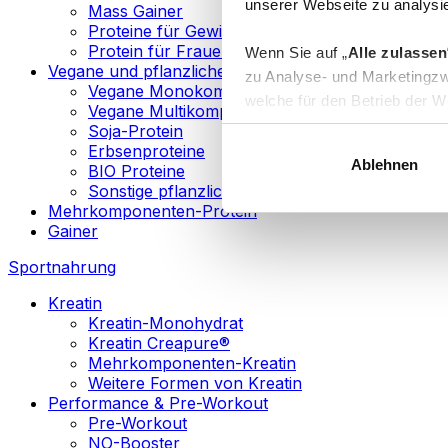
unserer Webseite zu analysie
Mass Gainer
Proteine für Gewichtsverlust
Protein für Frauen
Wenn Sie auf „
Alle zulassen
Vegane und pflanzliche Proteine
zu Analyse- und Marketingzw
Vegane Monokomponenten-Proteine
welche für den Betrieb der We
Vegane Multikomponenten-Proteine
„
Anpassen
“ einzelne Katego
Soja-Protein
Erbsenproteine
Ablehnen
BIO Proteine
Weitere Informationen über d
Sonstige pflanzliche Proteine
sowie in unserer
Datenschut
Mehrkomponenten-Protein
Gainer
Sie können Ihre Einwilligung 
Sportnahrung
Info
Kreatin
Kreatin-Monohydrat
Kreatin Creapure®
Mehrkomponenten-Kreatin
Weitere Formen von Kreatin
Performance & Pre-Workout
Pre-Workout
NO-Booster