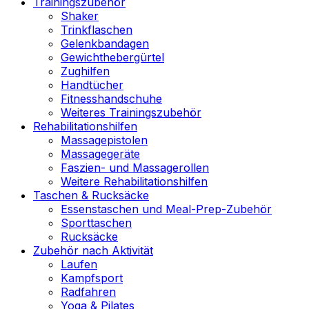
Trainingszubehör
Shaker
Trinkflaschen
Gelenkbandagen
Gewichthebergürtel
Zughilfen
Handtücher
Fitnesshandschuhe
Weiteres Trainingszubehör
Rehabilitationshilfen
Massagepistolen
Massagegeräte
Faszien- und Massagerollen
Weitere Rehabilitationshilfen
Taschen & Rucksäcke
Essenstaschen und Meal-Prep-Zubehör
Sporttaschen
Rucksäcke
Zubehör nach Aktivität
Laufen
Kampfsport
Radfahren
Yoga & Pilates