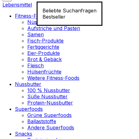
Lebensmittel
Beliebte Suchanfragen
Fitness-Food
Bestseller
Nüsse
Aufstriche und Pasten
Samen
Fisch-Produkte
Fertiggerichte
Eier-Produkte
Brot & Gebäck
Fleisch
Hülsenfrüchte
Weitere Fitness-Foods
Nussbutter
100 % Nussbutter
Süße Nussbutter
Protein-Nussbutter
Superfoods
Grüne Superfoods
Ballaststoffe
Andere Superfoods
Snacks