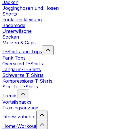
Jacken
Jogginghosen und Hosen
Shorts
Funktionskleidung
Bademode
Unterwäsche
Socken
Mützen & Caps
T-Shirts und Tops
Tank Tops
Oversized T-Shirts
Langarm-T-Shirts
Schwarze T-Shirts
Kompressions-T-Shirts
Slim-Fit-T-Shirts
Trends
Vorteilspacks
Trainingsanzüge
Fitnesszubehör
Home-Workout