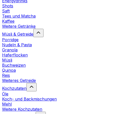
Energydrinks
Shots
Saft
Tees und Matcha
Kaffee
Weitere Getränke
Müsli & Getreide
Porridge
Nudeln & Pasta
Granola
Haferflocken
Müsli
Buchweizen
Quinoa
Reis
Weiteres Getreide
Kochzutaten
Öle
Koch- und Backmischungen
Mehl
Weitere Kochzutaten