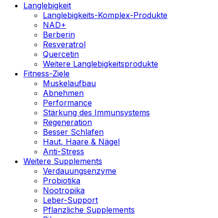
Langlebigkeit
Langlebigkeits-Komplex-Produkte
NAD+
Berberin
Resveratrol
Quercetin
Weitere Langlebigkeitsprodukte
Fitness-Ziele
Muskelaufbau
Abnehmen
Performance
Stärkung des Immunsystems
Regeneration
Besser Schlafen
Haut, Haare & Nägel
Anti-Stress
Weitere Supplements
Verdauungsenzyme
Probiotika
Nootropika
Leber-Support
Pflanzliche Supplements