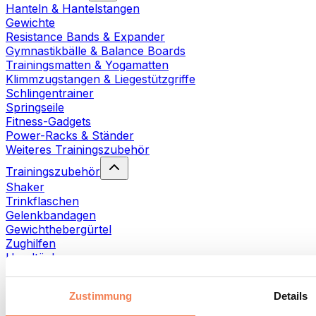
Hanteln & Hantelstangen
Gewichte
Resistance Bands & Expander
Gymnastikbälle & Balance Boards
Trainingsmatten & Yogamatten
Klimmzugstangen & Liegestützgriffe
Schlingentrainer
Springseile
Fitness-Gadgets
Power-Racks & Ständer
Weiteres Trainingszubehör
Trainingszubehör
Shaker
Trinkflaschen
Gelenkbandagen
Gewichthebergürtel
Zughilfen
Handtücher
Fitnesshandschuhe
Weiteres Trainingszubehör
Zustimmung
Details
Rehabilitationshilfen