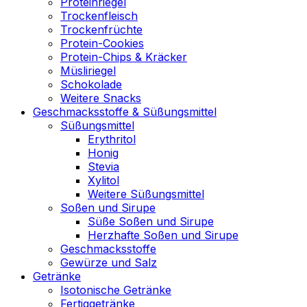
Proteinriegel
Trockenfleisch
Trockenfrüchte
Protein-Cookies
Protein-Chips & Kräcker
Müsliriegel
Schokolade
Weitere Snacks
Geschmacksstoffe & Süßungsmittel
Süßungsmittel
Erythritol
Honig
Stevia
Xylitol
Weitere Süßungsmittel
Soßen und Sirupe
Süße Soßen und Sirupe
Herzhafte Soßen und Sirupe
Geschmacksstoffe
Gewürze und Salz
Getränke
Isotonische Getränke
Fertiggetränke