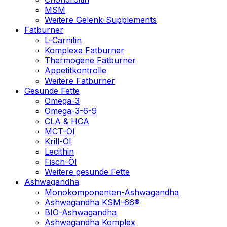
MSM
Weitere Gelenk-Supplements
Fatburner
L-Carnitin
Komplexe Fatburner
Thermogene Fatburner
Appetitkontrolle
Weitere Fatburner
Gesunde Fette
Omega-3
Omega-3-6-9
CLA & HCA
MCT-Öl
Krill-Öl
Lecithin
Fisch-Öl
Weitere gesunde Fette
Ashwagandha
Monokomponenten-Ashwagandha
Ashwagandha KSM-66®
BIO-Ashwagandha
Ashwagandha Komplex