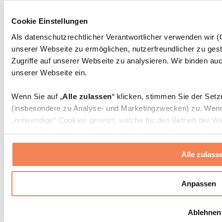
Massagepistolen
Massagegeräte
Cookie Einstellungen
Faszien- und Massagerollen
Weitere Rehabilitationshilfen
Als datenschutzrechtlicher Verantwortlicher verwenden wir
unserer Webseite zu ermöglichen, nutzerfreundlicher zu gest
Taschen & Rucksäcke
Essenstaschen und Meal-Prep-Zubehör
Zugriffe auf unserer Webseite zu analysieren. Wir binden auc
Sporttaschen
unserer Webseite ein.
Rucksäcke
Zubehör nach Aktivität
Wenn Sie auf „
Alle zulassen
“ klicken, stimmen Sie der Set
Laufen
(insbesondere zu Analyse- und Marketingzwecken) zu. Wenn 
Kampfsport
„notwendige“ Cookies gesetzt, welche für den Betrieb der We
Radfahren
individuelle Auswahl treffen, indem Sie unter „
Anpassen
“ ei
Yoga & Pilates
erlauben
“ klicken.
Kältetherapie
Alle zulass
Schwimmen
Wandern
Weitere Informationen über die Verarbeitung Ihrer Daten find
Cookies“ sowie in unserer
Datenschutzerklärung
.
Biohacking
Anpassen
Rotlichttherapie
Wasserfilter und Kannen
Sie können Ihre Einwilligung jederzeit in den
Cookie-Einstel
Ablehnen
widerrufen.
Mehr Info
Nachhaltiger Haushalt