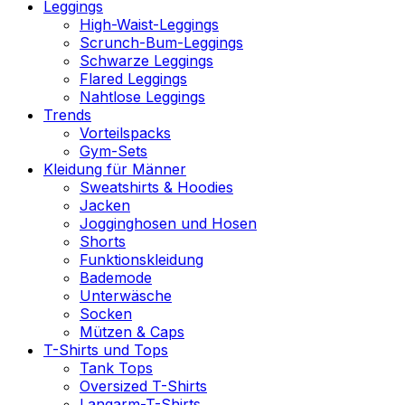
Leggings
High-Waist-Leggings
Scrunch-Bum-Leggings
Schwarze Leggings
Flared Leggings
Nahtlose Leggings
Trends
Vorteilspacks
Gym-Sets
Kleidung für Männer
Sweatshirts & Hoodies
Jacken
Jogginghosen und Hosen
Shorts
Funktionskleidung
Bademode
Unterwäsche
Socken
Mützen & Caps
T-Shirts und Tops
Tank Tops
Oversized T-Shirts
Langarm-T-Shirts