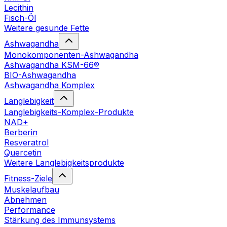
Lecithin
Fisch-Öl
Weitere gesunde Fette
Ashwagandha
Monokomponenten-Ashwagandha
Ashwagandha KSM-66®
BIO-Ashwagandha
Ashwagandha Komplex
Langlebigkeit
Langlebigkeits-Komplex-Produkte
NAD+
Berberin
Resveratrol
Quercetin
Weitere Langlebigkeitsprodukte
Fitness-Ziele
Muskelaufbau
Abnehmen
Performance
Stärkung des Immunsystems