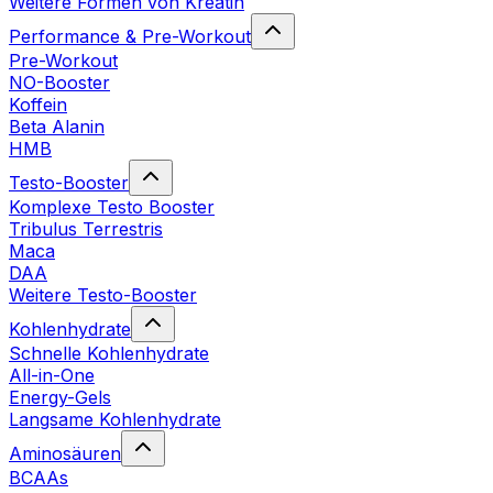
Weitere Formen von Kreatin
Performance & Pre-Workout
Pre-Workout
NO-Booster
Koffein
Beta Alanin
HMB
Testo-Booster
Komplexe Testo Booster
Tribulus Terrestris
Maca
DAA
Weitere Testo-Booster
Kohlenhydrate
Schnelle Kohlenhydrate
All-in-One
Energy-Gels
Langsame Kohlenhydrate
Aminosäuren
BCAAs