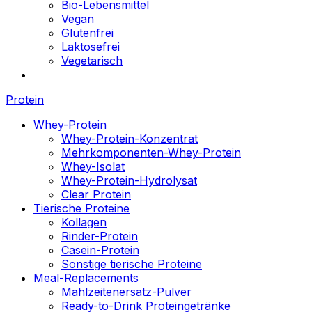
Bio-Lebensmittel
Vegan
Glutenfrei
Laktosefrei
Vegetarisch
Protein
Whey-Protein
Whey-Protein-Konzentrat
Mehrkomponenten-Whey-Protein
Whey-Isolat
Whey-Protein-Hydrolysat
Clear Protein
Tierische Proteine
Kollagen
Rinder-Protein
Casein-Protein
Sonstige tierische Proteine
Meal-Replacements
Mahlzeitenersatz-Pulver
Ready-to-Drink Proteingetränke