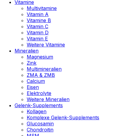
Vitamine
Multivitamine
Vitamin A
Vitamine B
Vitamin C
Vitamin D
Vitamin E
Weitere Vitamine
Mineralien
Magnesium
Zink
Multimineralien
ZMA & ZMB
Calcium
Eisen
Elektrolyte
Weitere Mineralien
Gelenk-Supplements
Kollagen
Komplexe Gelenk-Supplements
Glucosamin
Chondroitin
MSM