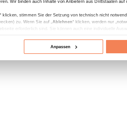
ren. Wir binden auch Inhalte von Anbietern aus Drittstaaten auf
“ klicken, stimmen Sie der Setzung von technisch nicht notwen
ecken) zu. Wenn Sie auf „
Ablehnen
“ klicken, werden nur „notw
bseite erforderlich sind. Sie können auch eine individuelle Ausw
rien an- oder abwählen und „
Auswahl erlauben
“ klicken.
Anpassen
ie Verarbeitung Ihrer Daten finden Sie in den Unterpunkten „Deta
zerklärung
.
jederzeit in den
Cookie-Einstellungen
auf unserer Webseite änd