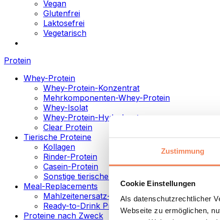
Vegan
Glutenfrei
Laktosefrei
Vegetarisch
Protein
Whey-Protein
Whey-Protein-Konzentrat
Mehrkomponenten-Whey-Protein
Whey-Isolat
Whey-Protein-Hydrolysat
Clear Protein
Tierische Proteine
Kollagen
Zustimmung
Rinder-Protein
Casein-Protein
Sonstige tierische Proteine
Cookie Einstellungen
Meal-Replacements
Mahlzeitenersatz-Pulver
Als datenschutzrechtlicher 
Ready-to-Drink Proteingetränke
Webseite zu ermöglichen, nut
Proteine nach Zweck