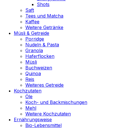
Shots
Saft
Tees und Matcha
Kaffee
Weitere Getränke
Müsli & Getreide
Porridge
Nudeln & Pasta
Granola
Haferflocken
Müsli
Buchweizen
Quinoa
Reis
Weiteres Getreide
Kochzutaten
Öle
Koch- und Backmischungen
Mehl
Weitere Kochzutaten
Ernährungsweise
Bio-Lebensmittel