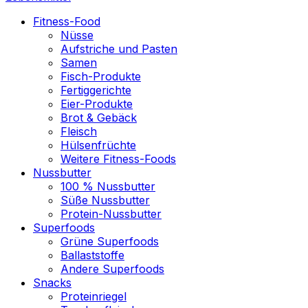
Fitness-Food
Nüsse
Aufstriche und Pasten
Samen
Fisch-Produkte
Fertiggerichte
Eier-Produkte
Brot & Gebäck
Fleisch
Hülsenfrüchte
Weitere Fitness-Foods
Nussbutter
100 % Nussbutter
Süße Nussbutter
Protein-Nussbutter
Superfoods
Grüne Superfoods
Ballaststoffe
Andere Superfoods
Snacks
Proteinriegel