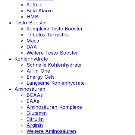
Koffein
Beta Alanin
HMB
Testo-Booster
Komplexe Testo Booster
Tribulus Terrestris
Maca
DAA
Weitere Testo-Booster
Kohlenhydrate
Schnelle Kohlenhydrate
All-in-One
Energy-Gels
Langsame Kohlenhydrate
Aminosäuren
BCAAs
EAAs
Aminosäuren-Komplexe
Glutamin
Citrullin
Arginin
Weitere Aminosäuren