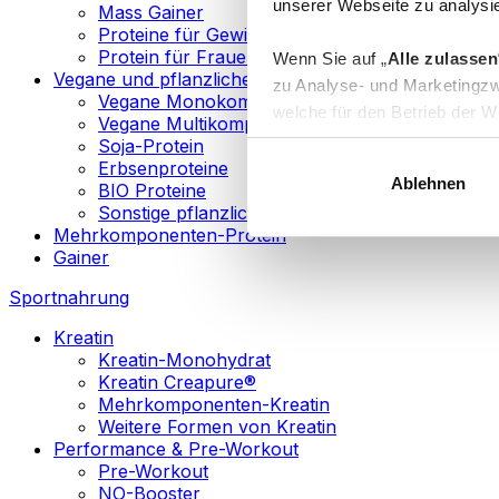
unserer Webseite zu analysie
Mass Gainer
Proteine für Gewichtsverlust
Protein für Frauen
Wenn Sie auf „
Alle zulassen
Vegane und pflanzliche Proteine
zu Analyse- und Marketingzw
Vegane Monokomponenten-Proteine
welche für den Betrieb der We
Vegane Multikomponenten-Proteine
„
Anpassen
“ einzelne Katego
Soja-Protein
Erbsenproteine
Ablehnen
BIO Proteine
Weitere Informationen über d
Sonstige pflanzliche Proteine
sowie in unserer
Datenschut
Mehrkomponenten-Protein
Gainer
Sie können Ihre Einwilligung 
Sportnahrung
Info
Kreatin
Kreatin-Monohydrat
Kreatin Creapure®
Mehrkomponenten-Kreatin
Weitere Formen von Kreatin
Performance & Pre-Workout
Pre-Workout
NO-Booster