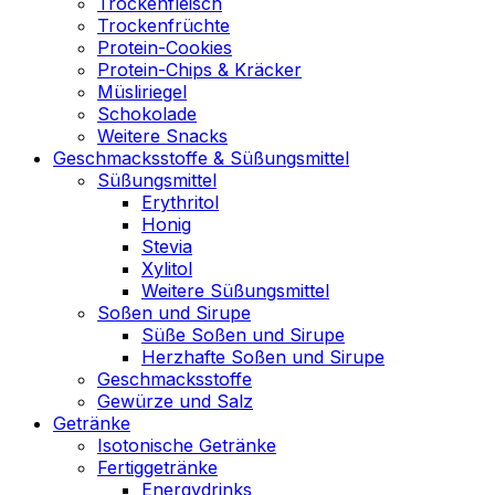
Trockenfleisch
Trockenfrüchte
Protein-Cookies
Protein-Chips & Kräcker
Müsliriegel
Schokolade
Weitere Snacks
Geschmacksstoffe & Süßungsmittel
Süßungsmittel
Erythritol
Honig
Stevia
Xylitol
Weitere Süßungsmittel
Soßen und Sirupe
Süße Soßen und Sirupe
Herzhafte Soßen und Sirupe
Geschmacksstoffe
Gewürze und Salz
Getränke
Isotonische Getränke
Fertiggetränke
Energydrinks