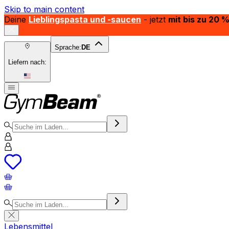
Skip to main content
Deine
Lieblingspasta und -saucen
- jetzt
mit bis zu 20 
Sprache:
DE
Liefern nach:
Lebensmittel