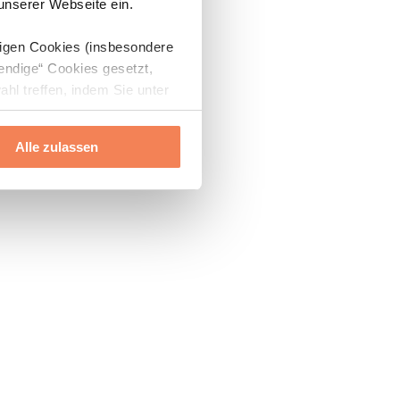
 unserer Webseite ein.
digen Cookies (insbesondere
endige“ Cookies gesetzt,
ahl treffen, indem Sie unter
Alle zulassen
ils“ und „Über Cookies“
ern oder widerrufen.
Mehr