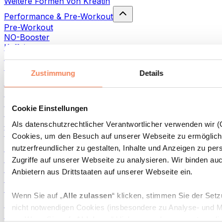
Weitere Formen von Kreatin
Performance & Pre-Workout
Pre-Workout
NO-Booster
Koffein
Beta Alanin
HMB
Zustimmung
Details
Testo-Booster
Komplexe Testo Booster
Tribulus Terrestris
Cookie Einstellungen
Maca
DAA
Als datenschutzrechtlicher Verantwortlicher verwenden wir 
Weitere Testo-Booster
Cookies, um den Besuch auf unserer Webseite zu ermöglich
Kohlenhydrate
nutzerfreundlicher zu gestalten, Inhalte und Anzeigen zu per
Schnelle Kohlenhydrate
Zugriffe auf unserer Webseite zu analysieren. Wir binden auc
All-in-One
Anbietern aus Drittstaaten auf unserer Webseite ein.
Energy-Gels
Langsame Kohlenhydrate
Wenn Sie auf „
Alle zulassen
“ klicken, stimmen Sie der Set
Aminosäuren
nicht notwendigen Cookies (insbesondere zu Analyse- und 
BCAAs
zu. Wenn Sie auf „
Ablehnen
“ klicken, werden nur „notwendi