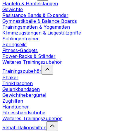
Hanteln & Hantelstangen
Gewichte
Resistance Bands & Expander
Gymnastikbälle & Balance Boards
Trainingsmatten & Yogamatten
Klimmzugstangen & Liegestützgriffe
Schlingentrainer
Springseile
Fitness-Gadgets
Power-Racks & Ständer
Weiteres Trainingszubehör
Trainingszubehör
Shaker
Trinkflaschen
Gelenkbandagen
Gewichthebergürtel
Zughilfen
Handtücher
Fitnesshandschuhe
Weiteres Trainingszubehör
Rehabilitationshilfen