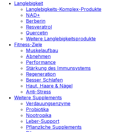
Langlebigkeit
Langlebigkeits-Komplex-Produkte
NAD+
Berberin
Resveratrol
Quercetin
Weitere Langlebigkeitsprodukte
Fitness-Ziele
Muskelaufbau
Abnehmen
Performance
Stärkung des Immunsystems
Regeneration
Besser Schlafen
Haut, Haare & Nägel
Anti-Stress
Weitere Supplements
Verdauungsenzyme
Probiotika
Nootropika
Leber-Support
Pflanzliche Supplements