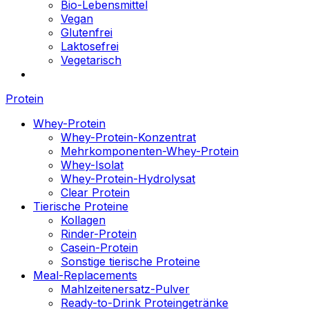
Bio-Lebensmittel
Vegan
Glutenfrei
Laktosefrei
Vegetarisch
Protein
Whey-Protein
Whey-Protein-Konzentrat
Mehrkomponenten-Whey-Protein
Whey-Isolat
Whey-Protein-Hydrolysat
Clear Protein
Tierische Proteine
Kollagen
Rinder-Protein
Casein-Protein
Sonstige tierische Proteine
Meal-Replacements
Mahlzeitenersatz-Pulver
Ready-to-Drink Proteingetränke