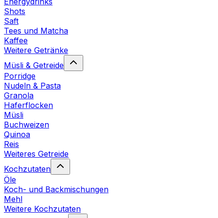
Energydrinks
Shots
Saft
Tees und Matcha
Kaffee
Weitere Getränke
Müsli & Getreide
Porridge
Nudeln & Pasta
Granola
Haferflocken
Müsli
Buchweizen
Quinoa
Reis
Weiteres Getreide
Kochzutaten
Öle
Koch- und Backmischungen
Mehl
Weitere Kochzutaten