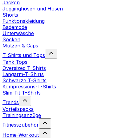
Jacken
Jogginghosen und Hosen
Shorts
Funktionskleidung
Bademode
Unterwäsche
Socken
Mützen & Caps
T-Shirts und Tops
Tank Tops
Oversized T-Shirts
Langarm-T-Shirts
Schwarze T-Shirts
Kompressions-T-Shirts
Slim-Fit-T-Shirts
Trends
Vorteilspacks
Trainingsanzüge
Fitnesszubehör
Home-Workout