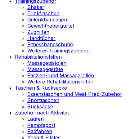
Trainingszubehör
Shaker
Trinkflaschen
Gelenkbandagen
Gewichthebergürtel
Zughilfen
Handtücher
Fitnesshandschuhe
Weiteres Trainingszubehör
Rehabilitationshilfen
Massagepistolen
Massagegeräte
Faszien- und Massagerollen
Weitere Rehabilitationshilfen
Taschen & Rucksäcke
Essenstaschen und Meal-Prep-Zubehör
Sporttaschen
Rucksäcke
Zubehör nach Aktivität
Laufen
Kampfsport
Radfahren
Yoga & Pilates