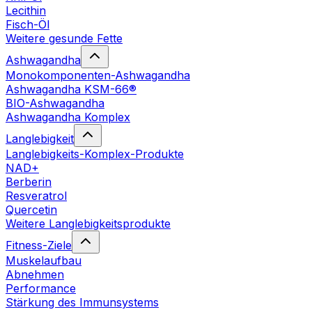
Lecithin
Fisch-Öl
Weitere gesunde Fette
Ashwagandha
Monokomponenten-Ashwagandha
Ashwagandha KSM-66®
BIO-Ashwagandha
Ashwagandha Komplex
Langlebigkeit
Langlebigkeits-Komplex-Produkte
NAD+
Berberin
Resveratrol
Quercetin
Weitere Langlebigkeitsprodukte
Fitness-Ziele
Muskelaufbau
Abnehmen
Performance
Stärkung des Immunsystems