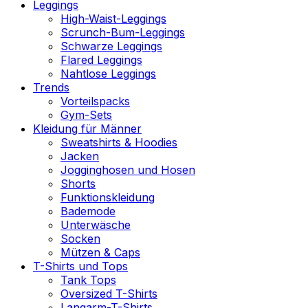
Leggings
High-Waist-Leggings
Scrunch-Bum-Leggings
Schwarze Leggings
Flared Leggings
Nahtlose Leggings
Trends
Vorteilspacks
Gym-Sets
Kleidung für Männer
Sweatshirts & Hoodies
Jacken
Jogginghosen und Hosen
Shorts
Funktionskleidung
Bademode
Unterwäsche
Socken
Mützen & Caps
T-Shirts und Tops
Tank Tops
Oversized T-Shirts
Langarm-T-Shirts