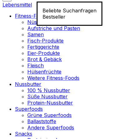
Lebensmittel
Beliebte Suchanfragen
Fitness-Food
Bestseller
Nüsse
Aufstriche und Pasten
Samen
Fisch-Produkte
Fertiggerichte
Eier-Produkte
Brot & Gebäck
Fleisch
Hülsenfrüchte
Weitere Fitness-Foods
Nussbutter
100 % Nussbutter
Süße Nussbutter
Protein-Nussbutter
Superfoods
Grüne Superfoods
Ballaststoffe
Andere Superfoods
Snacks