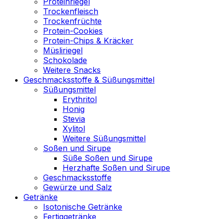
Proteinriegel
Trockenfleisch
Trockenfrüchte
Protein-Cookies
Protein-Chips & Kräcker
Müsliriegel
Schokolade
Weitere Snacks
Geschmacksstoffe & Süßungsmittel
Süßungsmittel
Erythritol
Honig
Stevia
Xylitol
Weitere Süßungsmittel
Soßen und Sirupe
Süße Soßen und Sirupe
Herzhafte Soßen und Sirupe
Geschmacksstoffe
Gewürze und Salz
Getränke
Isotonische Getränke
Fertiggetränke