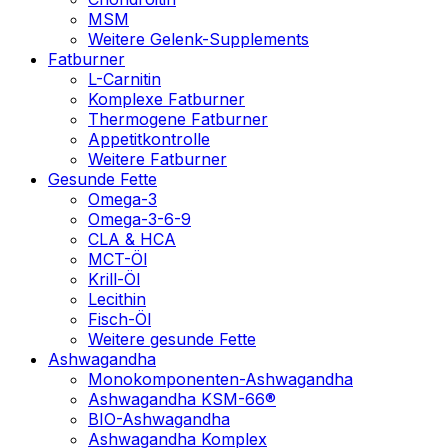
MSM
Weitere Gelenk-Supplements
Fatburner
L-Carnitin
Komplexe Fatburner
Thermogene Fatburner
Appetitkontrolle
Weitere Fatburner
Gesunde Fette
Omega-3
Omega-3-6-9
CLA & HCA
MCT-Öl
Krill-Öl
Lecithin
Fisch-Öl
Weitere gesunde Fette
Ashwagandha
Monokomponenten-Ashwagandha
Ashwagandha KSM-66®
BIO-Ashwagandha
Ashwagandha Komplex