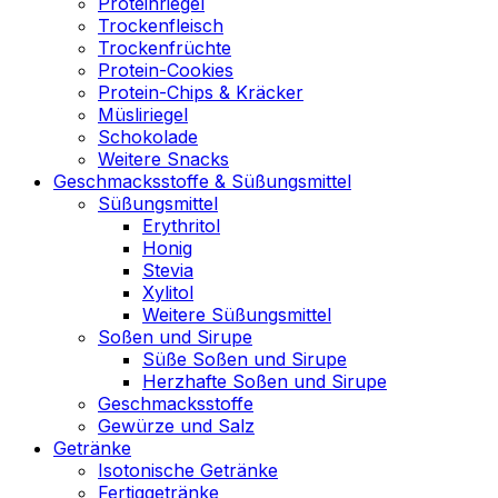
Proteinriegel
Trockenfleisch
Trockenfrüchte
Protein-Cookies
Protein-Chips & Kräcker
Müsliriegel
Schokolade
Weitere Snacks
Geschmacksstoffe & Süßungsmittel
Süßungsmittel
Erythritol
Honig
Stevia
Xylitol
Weitere Süßungsmittel
Soßen und Sirupe
Süße Soßen und Sirupe
Herzhafte Soßen und Sirupe
Geschmacksstoffe
Gewürze und Salz
Getränke
Isotonische Getränke
Fertiggetränke