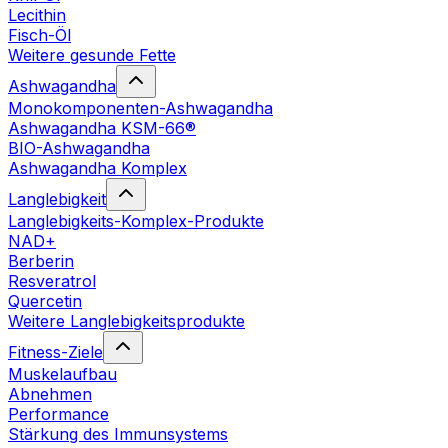
Lecithin
Fisch-Öl
Weitere gesunde Fette
Ashwagandha
Monokomponenten-Ashwagandha
Ashwagandha KSM-66®
BIO-Ashwagandha
Ashwagandha Komplex
Langlebigkeit
Langlebigkeits-Komplex-Produkte
NAD+
Berberin
Resveratrol
Quercetin
Weitere Langlebigkeitsprodukte
Fitness-Ziele
Muskelaufbau
Abnehmen
Performance
Stärkung des Immunsystems