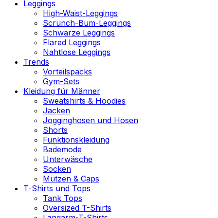
Leggings
High-Waist-Leggings
Scrunch-Bum-Leggings
Schwarze Leggings
Flared Leggings
Nahtlose Leggings
Trends
Vorteilspacks
Gym-Sets
Kleidung für Männer
Sweatshirts & Hoodies
Jacken
Jogginghosen und Hosen
Shorts
Funktionskleidung
Bademode
Unterwäsche
Socken
Mützen & Caps
T-Shirts und Tops
Tank Tops
Oversized T-Shirts
Langarm-T-Shirts