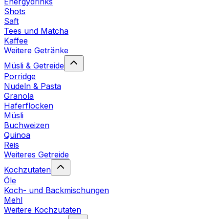
Energydrinks
Shots
Saft
Tees und Matcha
Kaffee
Weitere Getränke
Müsli & Getreide
Porridge
Nudeln & Pasta
Granola
Haferflocken
Müsli
Buchweizen
Quinoa
Reis
Weiteres Getreide
Kochzutaten
Öle
Koch- und Backmischungen
Mehl
Weitere Kochzutaten