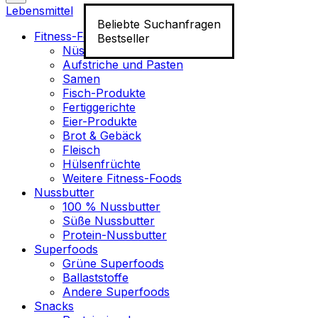
Lebensmittel
Beliebte Suchanfragen
Fitness-Food
Bestseller
Nüsse
Aufstriche und Pasten
Samen
Fisch-Produkte
Fertiggerichte
Eier-Produkte
Brot & Gebäck
Fleisch
Hülsenfrüchte
Weitere Fitness-Foods
Nussbutter
100 % Nussbutter
Süße Nussbutter
Protein-Nussbutter
Superfoods
Grüne Superfoods
Ballaststoffe
Andere Superfoods
Snacks