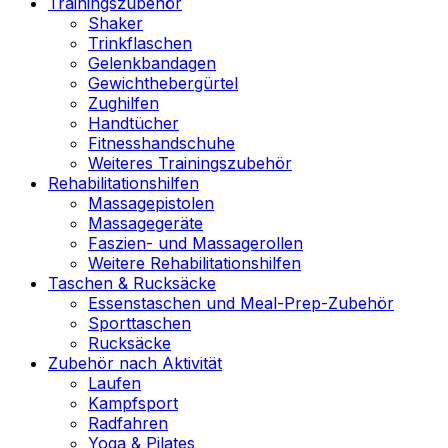
Trainingszubehör
Shaker
Trinkflaschen
Gelenkbandagen
Gewichthebergürtel
Zughilfen
Handtücher
Fitnesshandschuhe
Weiteres Trainingszubehör
Rehabilitationshilfen
Massagepistolen
Massagegeräte
Faszien- und Massagerollen
Weitere Rehabilitationshilfen
Taschen & Rucksäcke
Essenstaschen und Meal-Prep-Zubehör
Sporttaschen
Rucksäcke
Zubehör nach Aktivität
Laufen
Kampfsport
Radfahren
Yoga & Pilates