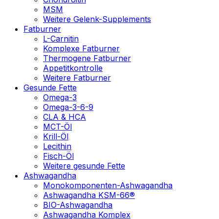
MSM
Weitere Gelenk-Supplements
Fatburner
L-Carnitin
Komplexe Fatburner
Thermogene Fatburner
Appetitkontrolle
Weitere Fatburner
Gesunde Fette
Omega-3
Omega-3-6-9
CLA & HCA
MCT-Öl
Krill-Öl
Lecithin
Fisch-Öl
Weitere gesunde Fette
Ashwagandha
Monokomponenten-Ashwagandha
Ashwagandha KSM-66®
BIO-Ashwagandha
Ashwagandha Komplex