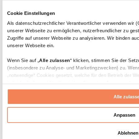
Massagepistolen
Massagegeräte
Cookie Einstellungen
Faszien- und Massagerollen
Weitere Rehabilitationshilfen
Als datenschutzrechtlicher Verantwortlicher verwenden wir
unserer Webseite zu ermöglichen, nutzerfreundlicher zu gest
Taschen & Rucksäcke
Essenstaschen und Meal-Prep-Zubehör
Zugriffe auf unserer Webseite zu analysieren. Wir binden auc
Sporttaschen
unserer Webseite ein.
Rucksäcke
Zubehör nach Aktivität
Wenn Sie auf „
Alle zulassen
“ klicken, stimmen Sie der Set
Laufen
(insbesondere zu Analyse- und Marketingzwecken) zu. Wenn 
Kampfsport
„notwendige“ Cookies gesetzt, welche für den Betrieb der We
Radfahren
individuelle Auswahl treffen, indem Sie unter „
Anpassen
“ ei
Yoga & Pilates
erlauben
“ klicken.
Kältetherapie
Alle zulass
Schwimmen
Wandern
Weitere Informationen über die Verarbeitung Ihrer Daten find
Cookies“ sowie in unserer
Datenschutzerklärung
.
Biohacking
Anpassen
Rotlichttherapie
Wasserfilter und Kannen
Sie können Ihre Einwilligung jederzeit in den
Cookie-Einstel
Ablehnen
widerrufen.
Mehr Info
Nachhaltiger Haushalt