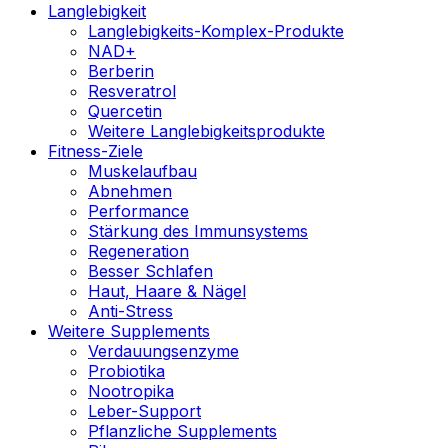
Langlebigkeit
Langlebigkeits-Komplex-Produkte
NAD+
Berberin
Resveratrol
Quercetin
Weitere Langlebigkeitsprodukte
Fitness-Ziele
Muskelaufbau
Abnehmen
Performance
Stärkung des Immunsystems
Regeneration
Besser Schlafen
Haut, Haare & Nägel
Anti-Stress
Weitere Supplements
Verdauungsenzyme
Probiotika
Nootropika
Leber-Support
Pflanzliche Supplements