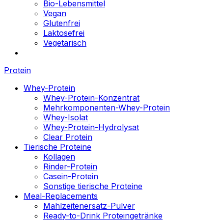
Bio-Lebensmittel
Vegan
Glutenfrei
Laktosefrei
Vegetarisch
Protein
Whey-Protein
Whey-Protein-Konzentrat
Mehrkomponenten-Whey-Protein
Whey-Isolat
Whey-Protein-Hydrolysat
Clear Protein
Tierische Proteine
Kollagen
Rinder-Protein
Casein-Protein
Sonstige tierische Proteine
Meal-Replacements
Mahlzeitenersatz-Pulver
Ready-to-Drink Proteingetränke