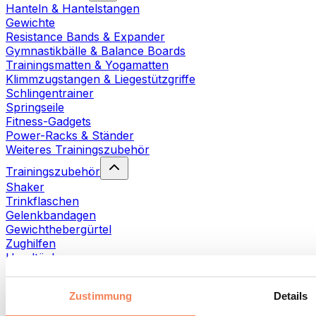
Hanteln & Hantelstangen
Gewichte
Resistance Bands & Expander
Gymnastikbälle & Balance Boards
Trainingsmatten & Yogamatten
Klimmzugstangen & Liegestützgriffe
Schlingentrainer
Springseile
Fitness-Gadgets
Power-Racks & Ständer
Weiteres Trainingszubehör
Trainingszubehör
Shaker
Trinkflaschen
Gelenkbandagen
Gewichthebergürtel
Zughilfen
Handtücher
Fitnesshandschuhe
Weiteres Trainingszubehör
Zustimmung
Details
Rehabilitationshilfen