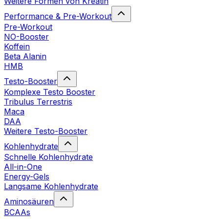
Weitere Formen von Kreatin
Performance & Pre-Workout
Pre-Workout
NO-Booster
Koffein
Beta Alanin
HMB
Testo-Booster
Komplexe Testo Booster
Tribulus Terrestris
Maca
DAA
Weitere Testo-Booster
Kohlenhydrate
Schnelle Kohlenhydrate
All-in-One
Energy-Gels
Langsame Kohlenhydrate
Aminosäuren
BCAAs