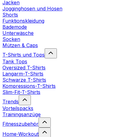
Jacken
Jogginghosen und Hosen
Shorts
Funktionskleidung
Bademode
Unterwäsche
Socken
Mützen & Caps
T-Shirts und Tops
Tank Tops
Oversized T-Shirts
Langarm-T-Shirts
Schwarze T-Shirts
Kompressions-T-Shirts
Slim-Fit-T-Shirts
Trends
Vorteilspacks
Trainingsanzüge
Fitnesszubehör
Home-Workout