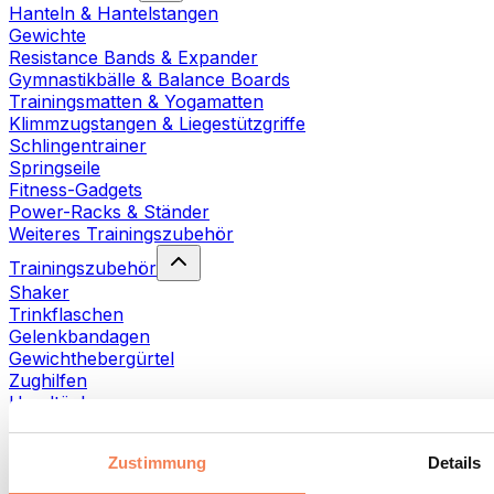
Hanteln & Hantelstangen
Gewichte
Resistance Bands & Expander
Gymnastikbälle & Balance Boards
Trainingsmatten & Yogamatten
Klimmzugstangen & Liegestützgriffe
Schlingentrainer
Springseile
Fitness-Gadgets
Power-Racks & Ständer
Weiteres Trainingszubehör
Trainingszubehör
Shaker
Trinkflaschen
Gelenkbandagen
Gewichthebergürtel
Zughilfen
Handtücher
Fitnesshandschuhe
Weiteres Trainingszubehör
Zustimmung
Details
Rehabilitationshilfen