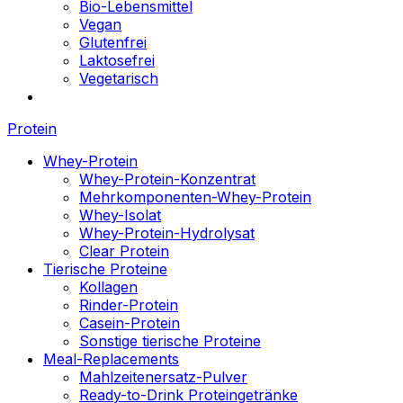
Bio-Lebensmittel
Vegan
Glutenfrei
Laktosefrei
Vegetarisch
Protein
Whey-Protein
Whey-Protein-Konzentrat
Mehrkomponenten-Whey-Protein
Whey-Isolat
Whey-Protein-Hydrolysat
Clear Protein
Tierische Proteine
Kollagen
Rinder-Protein
Casein-Protein
Sonstige tierische Proteine
Meal-Replacements
Mahlzeitenersatz-Pulver
Ready-to-Drink Proteingetränke