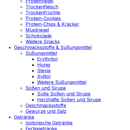
Proteinriegel
Trockenfleisch
Trockenfrüchte
Protein-Cookies
Protein-Chips & Kräcker
Müsliriegel
Schokolade
Weitere Snacks
Geschmacksstoffe & Süßungsmittel
Süßungsmittel
Erythritol
Honig
Stevia
Xylitol
Weitere Süßungsmittel
Soßen und Sirupe
Süße Soßen und Sirupe
Herzhafte Soßen und Sirupe
Geschmacksstoffe
Gewürze und Salz
Getränke
Isotonische Getränke
Fertiggetränke