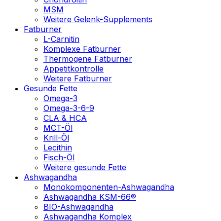
MSM
Weitere Gelenk-Supplements
Fatburner
L-Carnitin
Komplexe Fatburner
Thermogene Fatburner
Appetitkontrolle
Weitere Fatburner
Gesunde Fette
Omega-3
Omega-3-6-9
CLA & HCA
MCT-Öl
Krill-Öl
Lecithin
Fisch-Öl
Weitere gesunde Fette
Ashwagandha
Monokomponenten-Ashwagandha
Ashwagandha KSM-66®
BIO-Ashwagandha
Ashwagandha Komplex