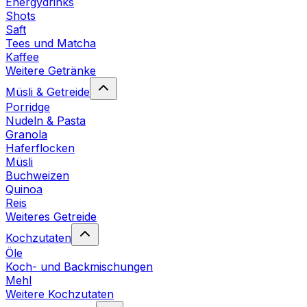
Energydrinks
Shots
Saft
Tees und Matcha
Kaffee
Weitere Getränke
Müsli & Getreide
Porridge
Nudeln & Pasta
Granola
Haferflocken
Müsli
Buchweizen
Quinoa
Reis
Weiteres Getreide
Kochzutaten
Öle
Koch- und Backmischungen
Mehl
Weitere Kochzutaten