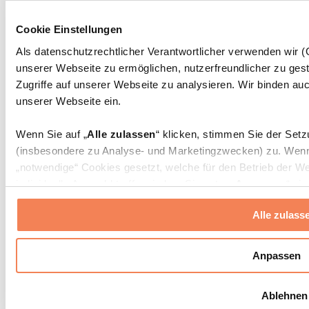
Massagepistolen
Massagegeräte
Cookie Einstellungen
Faszien- und Massagerollen
Weitere Rehabilitationshilfen
Als datenschutzrechtlicher Verantwortlicher verwenden wir
unserer Webseite zu ermöglichen, nutzerfreundlicher zu gest
Taschen & Rucksäcke
Essenstaschen und Meal-Prep-Zubehör
Zugriffe auf unserer Webseite zu analysieren. Wir binden auc
Sporttaschen
unserer Webseite ein.
Rucksäcke
Zubehör nach Aktivität
Wenn Sie auf „
Alle zulassen
“ klicken, stimmen Sie der Set
Laufen
(insbesondere zu Analyse- und Marketingzwecken) zu. Wenn 
Kampfsport
„notwendige“ Cookies gesetzt, welche für den Betrieb der We
Radfahren
individuelle Auswahl treffen, indem Sie unter „
Anpassen
“ ei
Yoga & Pilates
erlauben
“ klicken.
Kältetherapie
Alle zulass
Schwimmen
Wandern
Weitere Informationen über die Verarbeitung Ihrer Daten find
Cookies“ sowie in unserer
Datenschutzerklärung
.
Biohacking
Anpassen
Rotlichttherapie
Wasserfilter und Kannen
Sie können Ihre Einwilligung jederzeit in den
Cookie-Einstel
Ablehnen
widerrufen.
Mehr Info
Nachhaltiger Haushalt