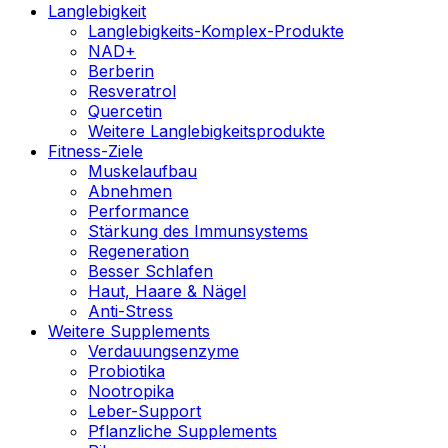
Langlebigkeit
Langlebigkeits-Komplex-Produkte
NAD+
Berberin
Resveratrol
Quercetin
Weitere Langlebigkeitsprodukte
Fitness-Ziele
Muskelaufbau
Abnehmen
Performance
Stärkung des Immunsystems
Regeneration
Besser Schlafen
Haut, Haare & Nägel
Anti-Stress
Weitere Supplements
Verdauungsenzyme
Probiotika
Nootropika
Leber-Support
Pflanzliche Supplements