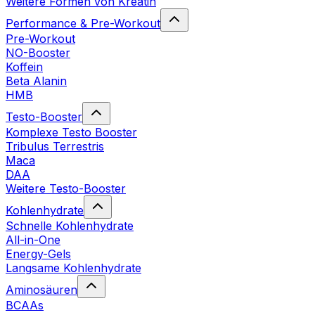
Weitere Formen von Kreatin
Performance & Pre-Workout
Pre-Workout
NO-Booster
Koffein
Beta Alanin
HMB
Testo-Booster
Komplexe Testo Booster
Tribulus Terrestris
Maca
DAA
Weitere Testo-Booster
Kohlenhydrate
Schnelle Kohlenhydrate
All-in-One
Energy-Gels
Langsame Kohlenhydrate
Aminosäuren
BCAAs