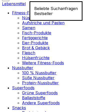
Lebensmittel
Beliebte Suchanfragen
Fitness-Food
Bestseller
Nüsse
Aufstriche und Pasten
Samen
Fisch-Produkte
Fertiggerichte
Eier-Produkte
Brot & Gebäck
Fleisch
Hülsenfrüchte
Weitere Fitness-Foods
Nussbutter
100 % Nussbutter
Süße Nussbutter
Protein-Nussbutter
Superfoods
Grüne Superfoods
Ballaststoffe
Andere Superfoods
Snacks