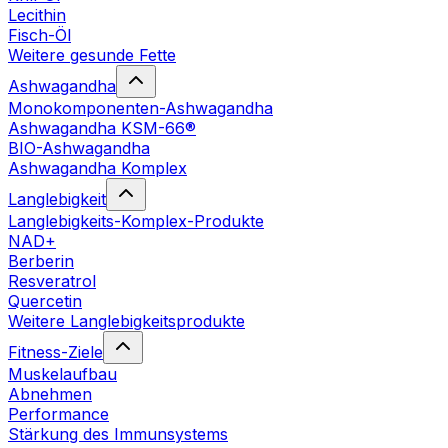
Lecithin
Fisch-Öl
Weitere gesunde Fette
Ashwagandha
Monokomponenten-Ashwagandha
Ashwagandha KSM-66®
BIO-Ashwagandha
Ashwagandha Komplex
Langlebigkeit
Langlebigkeits-Komplex-Produkte
NAD+
Berberin
Resveratrol
Quercetin
Weitere Langlebigkeitsprodukte
Fitness-Ziele
Muskelaufbau
Abnehmen
Performance
Stärkung des Immunsystems