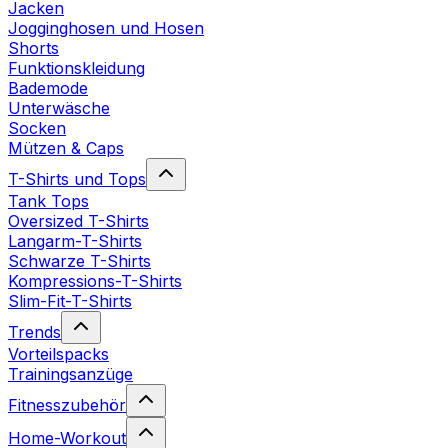
Jacken
Jogginghosen und Hosen
Shorts
Funktionskleidung
Bademode
Unterwäsche
Socken
Mützen & Caps
T-Shirts und Tops
Tank Tops
Oversized T-Shirts
Langarm-T-Shirts
Schwarze T-Shirts
Kompressions-T-Shirts
Slim-Fit-T-Shirts
Trends
Vorteilspacks
Trainingsanzüge
Fitnesszubehör
Home-Workout