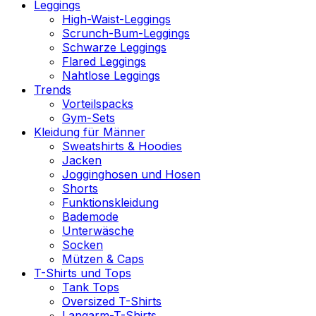
Leggings
High-Waist-Leggings
Scrunch-Bum-Leggings
Schwarze Leggings
Flared Leggings
Nahtlose Leggings
Trends
Vorteilspacks
Gym-Sets
Kleidung für Männer
Sweatshirts & Hoodies
Jacken
Jogginghosen und Hosen
Shorts
Funktionskleidung
Bademode
Unterwäsche
Socken
Mützen & Caps
T-Shirts und Tops
Tank Tops
Oversized T-Shirts
Langarm-T-Shirts