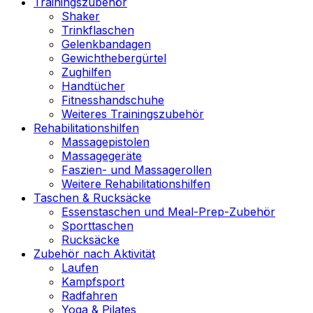
Trainingszubehör
Shaker
Trinkflaschen
Gelenkbandagen
Gewichthebergürtel
Zughilfen
Handtücher
Fitnesshandschuhe
Weiteres Trainingszubehör
Rehabilitationshilfen
Massagepistolen
Massagegeräte
Faszien- und Massagerollen
Weitere Rehabilitationshilfen
Taschen & Rucksäcke
Essenstaschen und Meal-Prep-Zubehör
Sporttaschen
Rucksäcke
Zubehör nach Aktivität
Laufen
Kampfsport
Radfahren
Yoga & Pilates