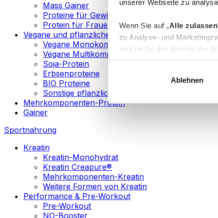
unserer Webseite zu analysie
Mass Gainer
Proteine für Gewichtsverlust
Protein für Frauen
Wenn Sie auf „
Alle zulassen
Vegane und pflanzliche Proteine
zu Analyse- und Marketingzw
Vegane Monokomponenten-Proteine
welche für den Betrieb der We
Vegane Multikomponenten-Proteine
„
Anpassen
“ einzelne Katego
Soja-Protein
Erbsenproteine
Ablehnen
BIO Proteine
Weitere Informationen über d
Sonstige pflanzliche Proteine
sowie in unserer
Datenschut
Mehrkomponenten-Protein
Gainer
Sie können Ihre Einwilligung 
Sportnahrung
Info
Kreatin
Kreatin-Monohydrat
Kreatin Creapure®
Mehrkomponenten-Kreatin
Weitere Formen von Kreatin
Performance & Pre-Workout
Pre-Workout
NO-Booster