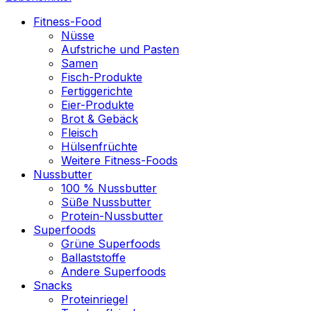
Fitness-Food
Nüsse
Aufstriche und Pasten
Samen
Fisch-Produkte
Fertiggerichte
Eier-Produkte
Brot & Gebäck
Fleisch
Hülsenfrüchte
Weitere Fitness-Foods
Nussbutter
100 % Nussbutter
Süße Nussbutter
Protein-Nussbutter
Superfoods
Grüne Superfoods
Ballaststoffe
Andere Superfoods
Snacks
Proteinriegel