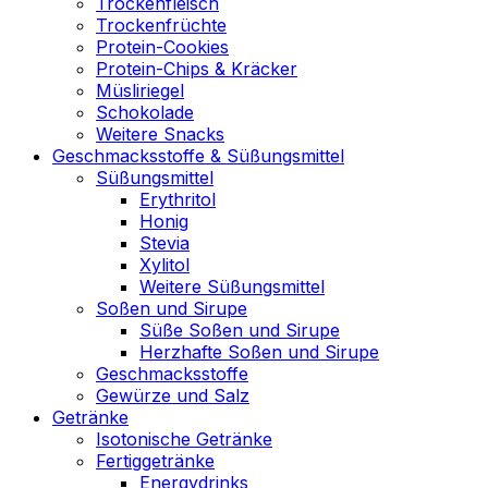
Trockenfleisch
Trockenfrüchte
Protein-Cookies
Protein-Chips & Kräcker
Müsliriegel
Schokolade
Weitere Snacks
Geschmacksstoffe & Süßungsmittel
Süßungsmittel
Erythritol
Honig
Stevia
Xylitol
Weitere Süßungsmittel
Soßen und Sirupe
Süße Soßen und Sirupe
Herzhafte Soßen und Sirupe
Geschmacksstoffe
Gewürze und Salz
Getränke
Isotonische Getränke
Fertiggetränke
Energydrinks