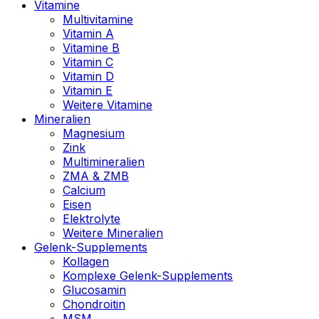
Vitamine
Multivitamine
Vitamin A
Vitamine B
Vitamin C
Vitamin D
Vitamin E
Weitere Vitamine
Mineralien
Magnesium
Zink
Multimineralien
ZMA & ZMB
Calcium
Eisen
Elektrolyte
Weitere Mineralien
Gelenk-Supplements
Kollagen
Komplexe Gelenk-Supplements
Glucosamin
Chondroitin
MSM