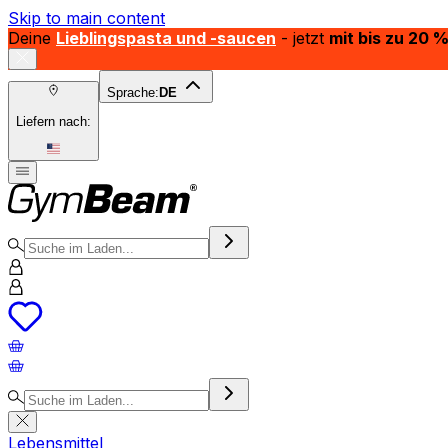
Skip to main content
Deine
Lieblingspasta und -saucen
- jetzt
mit bis zu 20 
Sprache:
DE
Liefern nach:
Lebensmittel