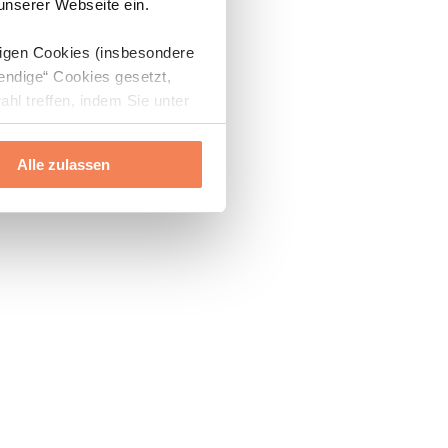
 unserer Webseite ein.
digen Cookies (insbesondere
endige“ Cookies gesetzt,
ahl treffen, indem Sie unter
Alle zulassen
ils“ und „Über Cookies“
ern oder widerrufen.
Mehr