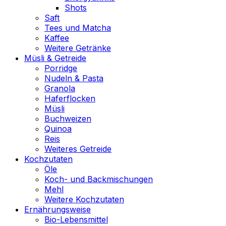
Shots
Saft
Tees und Matcha
Kaffee
Weitere Getränke
Müsli & Getreide
Porridge
Nudeln & Pasta
Granola
Haferflocken
Müsli
Buchweizen
Quinoa
Reis
Weiteres Getreide
Kochzutaten
Öle
Koch- und Backmischungen
Mehl
Weitere Kochzutaten
Ernährungsweise
Bio-Lebensmittel