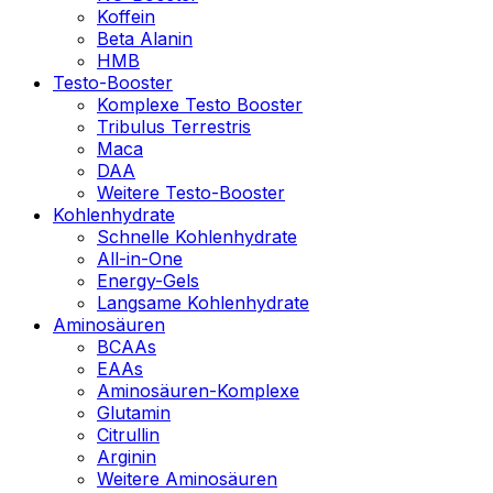
Koffein
Beta Alanin
HMB
Testo-Booster
Komplexe Testo Booster
Tribulus Terrestris
Maca
DAA
Weitere Testo-Booster
Kohlenhydrate
Schnelle Kohlenhydrate
All-in-One
Energy-Gels
Langsame Kohlenhydrate
Aminosäuren
BCAAs
EAAs
Aminosäuren-Komplexe
Glutamin
Citrullin
Arginin
Weitere Aminosäuren