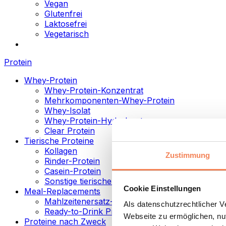
Vegan
Glutenfrei
Laktosefrei
Vegetarisch
Protein
Whey-Protein
Whey-Protein-Konzentrat
Mehrkomponenten-Whey-Protein
Whey-Isolat
Whey-Protein-Hydrolysat
Clear Protein
Tierische Proteine
Kollagen
Zustimmung
Rinder-Protein
Casein-Protein
Sonstige tierische Proteine
Cookie Einstellungen
Meal-Replacements
Mahlzeitenersatz-Pulver
Als datenschutzrechtlicher 
Ready-to-Drink Proteingetränke
Webseite zu ermöglichen, nut
Proteine nach Zweck