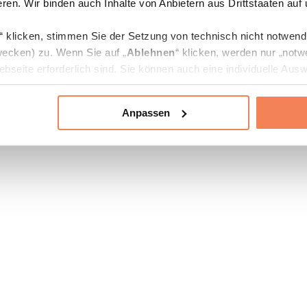
ren. Wir binden auch Inhalte von Anbietern aus Drittstaaten auf
“ klicken, stimmen Sie der Setzung von technisch nicht notwen
ecken) zu. Wenn Sie auf „
Ablehnen
“ klicken, werden nur „notw
bseite erforderlich sind. Sie können auch eine individuelle Ausw
rien an- oder abwählen und „
Auswahl erlauben
“ klicken.
Anpassen
ie Verarbeitung Ihrer Daten finden Sie in den Unterpunkten „Deta
zerklärung
.
jederzeit in den
Cookie-Einstellungen
auf unserer Webseite änd