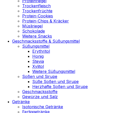
Proteinriegel
Trockenfleisch
Trockenfrüchte
Protein-Cookies
Protein-Chips & Kräcker
Müsliriegel
Schokolade
Weitere Snacks
Geschmacksstoffe & Süßungsmittel
Süßungsmittel
Erythritol
Honig
Stevia
Xylitol
Weitere Süßungsmittel
Soßen und Sirupe
Süße Soßen und Sirupe
Herzhafte Soßen und Sirupe
Geschmacksstoffe
Gewürze und Salz
Getränke
Isotonische Getränke
Fertiggetränke