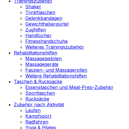
Trainingszubehör
Shaker
Trinkflaschen
Gelenkbandagen
Gewichthebergürtel
Zughilfen
Handtücher
Fitnesshandschuhe
Weiteres Trainingszubehör
Rehabilitationshilfen
Massagepistolen
Massagegeräte
Faszien- und Massagerollen
Weitere Rehabilitationshilfen
Taschen & Rucksäcke
Essenstaschen und Meal-Prep-Zubehör
Sporttaschen
Rucksäcke
Zubehör nach Aktivität
Laufen
Kampfsport
Radfahren
Yoga & Pilates