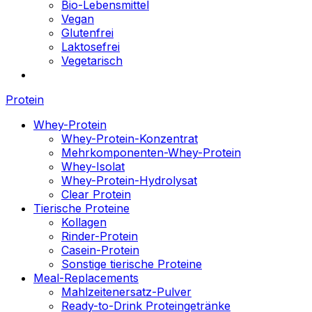
Bio-Lebensmittel
Vegan
Glutenfrei
Laktosefrei
Vegetarisch
Protein
Whey-Protein
Whey-Protein-Konzentrat
Mehrkomponenten-Whey-Protein
Whey-Isolat
Whey-Protein-Hydrolysat
Clear Protein
Tierische Proteine
Kollagen
Rinder-Protein
Casein-Protein
Sonstige tierische Proteine
Meal-Replacements
Mahlzeitenersatz-Pulver
Ready-to-Drink Proteingetränke