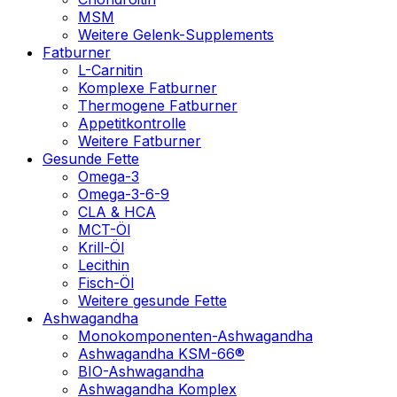
MSM
Weitere Gelenk-Supplements
Fatburner
L-Carnitin
Komplexe Fatburner
Thermogene Fatburner
Appetitkontrolle
Weitere Fatburner
Gesunde Fette
Omega-3
Omega-3-6-9
CLA & HCA
MCT-Öl
Krill-Öl
Lecithin
Fisch-Öl
Weitere gesunde Fette
Ashwagandha
Monokomponenten-Ashwagandha
Ashwagandha KSM-66®
BIO-Ashwagandha
Ashwagandha Komplex