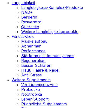
Langlebigkeit
Langlebigkeits-Komplex-Produkte
NAD+
Berberin
Resveratrol
Quercetin
Weitere Langlebigkeitsprodukte
Fitness-Ziele
Muskelaufbau
Abnehmen
Performance
Stärkung des Immunsystems
Regeneration
Besser Schlafen
Haut, Haare & Nägel
Anti-Stress
Weitere Supplements
Verdauungsenzyme
Probiotika
Nootropika
Leber-Support
Pflanzliche Supplements