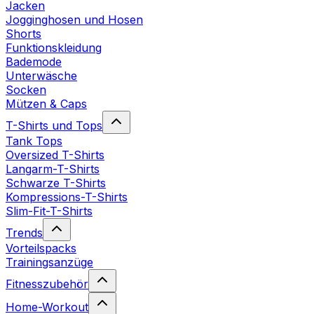
Jacken
Jogginghosen und Hosen
Shorts
Funktionskleidung
Bademode
Unterwäsche
Socken
Mützen & Caps
T-Shirts und Tops
Tank Tops
Oversized T-Shirts
Langarm-T-Shirts
Schwarze T-Shirts
Kompressions-T-Shirts
Slim-Fit-T-Shirts
Trends
Vorteilspacks
Trainingsanzüge
Fitnesszubehör
Home-Workout