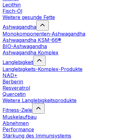
Lecithin
Fisch-Öl
Weitere gesunde Fette
Ashwagandha
Monokomponenten-Ashwagandha
Ashwagandha KSM-66®
BIO-Ashwagandha
Ashwagandha Komplex
Langlebigkeit
Langlebigkeits-Komplex-Produkte
NAD+
Berberin
Resveratrol
Quercetin
Weitere Langlebigkeitsprodukte
Fitness-Ziele
Muskelaufbau
Abnehmen
Performance
Stärkung des Immunsystems