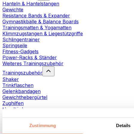
Hanteln & Hantelstangen
Gewichte
Resistance Bands & Expander
Gymnastikbälle & Balance Boards
Trainingsmatten & Yogamatten
Klimmzugstangen & Liegestützgriffe
Schlingentrainer
Springseile
Fitness-Gadgets
Power-Racks & Ständer
Weiteres Trainingszubehör
Trainingszubehör
Shaker
Trinkflaschen
Gelenkbandagen
Gewichthebergürtel
Zughilfen
Handtücher
Fitnesshandschuhe
Weiteres Trainingszubehör
Zustimmung
Details
Rehabilitationshilfen