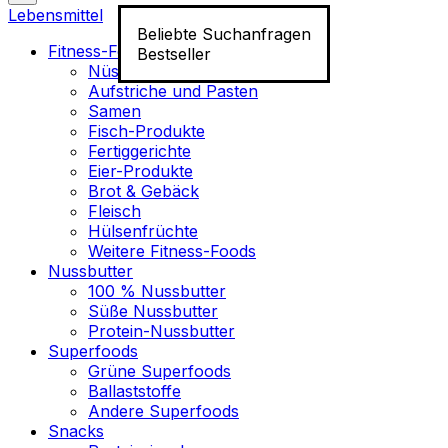
Lebensmittel
Beliebte Suchanfragen
Fitness-Food
Bestseller
Nüsse
Aufstriche und Pasten
Samen
Fisch-Produkte
Fertiggerichte
Eier-Produkte
Brot & Gebäck
Fleisch
Hülsenfrüchte
Weitere Fitness-Foods
Nussbutter
100 % Nussbutter
Süße Nussbutter
Protein-Nussbutter
Superfoods
Grüne Superfoods
Ballaststoffe
Andere Superfoods
Snacks