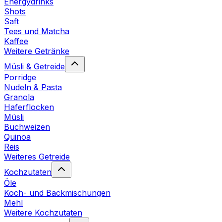
Energydrinks
Shots
Saft
Tees und Matcha
Kaffee
Weitere Getränke
Müsli & Getreide
Porridge
Nudeln & Pasta
Granola
Haferflocken
Müsli
Buchweizen
Quinoa
Reis
Weiteres Getreide
Kochzutaten
Öle
Koch- und Backmischungen
Mehl
Weitere Kochzutaten