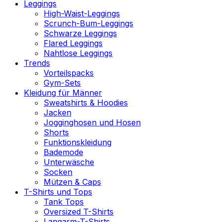
Leggings
High-Waist-Leggings
Scrunch-Bum-Leggings
Schwarze Leggings
Flared Leggings
Nahtlose Leggings
Trends
Vorteilspacks
Gym-Sets
Kleidung für Männer
Sweatshirts & Hoodies
Jacken
Jogginghosen und Hosen
Shorts
Funktionskleidung
Bademode
Unterwäsche
Socken
Mützen & Caps
T-Shirts und Tops
Tank Tops
Oversized T-Shirts
Langarm-T-Shirts