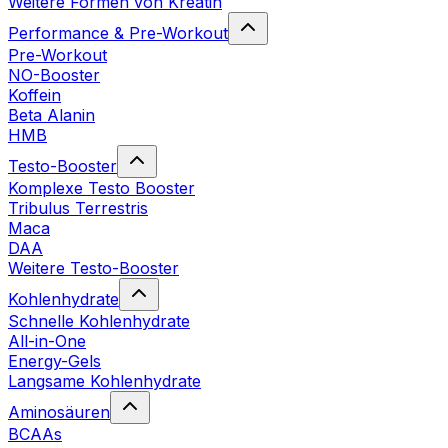
Weitere Formen von Kreatin
Performance & Pre-Workout
Pre-Workout
NO-Booster
Koffein
Beta Alanin
HMB
Testo-Booster
Komplexe Testo Booster
Tribulus Terrestris
Maca
DAA
Weitere Testo-Booster
Kohlenhydrate
Schnelle Kohlenhydrate
All-in-One
Energy-Gels
Langsame Kohlenhydrate
Aminosäuren
BCAAs