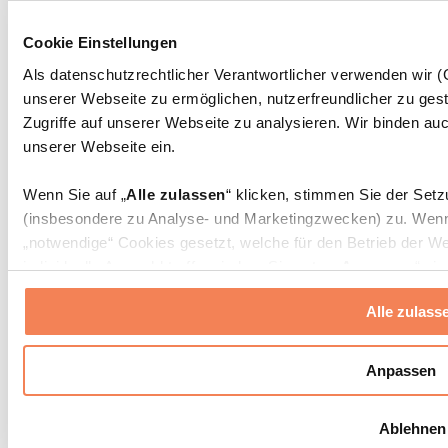
Massagepistolen
Massagegeräte
Cookie Einstellungen
Faszien- und Massagerollen
Weitere Rehabilitationshilfen
Als datenschutzrechtlicher Verantwortlicher verwenden wir
unserer Webseite zu ermöglichen, nutzerfreundlicher zu gest
Taschen & Rucksäcke
Essenstaschen und Meal-Prep-Zubehör
Zugriffe auf unserer Webseite zu analysieren. Wir binden auc
Sporttaschen
unserer Webseite ein.
Rucksäcke
Zubehör nach Aktivität
Wenn Sie auf „
Alle zulassen
“ klicken, stimmen Sie der Set
Laufen
(insbesondere zu Analyse- und Marketingzwecken) zu. Wenn 
Kampfsport
„notwendige“ Cookies gesetzt, welche für den Betrieb der We
Radfahren
individuelle Auswahl treffen, indem Sie unter „
Anpassen
“ ei
Yoga & Pilates
erlauben
“ klicken.
Kältetherapie
Alle zulass
Schwimmen
Wandern
Weitere Informationen über die Verarbeitung Ihrer Daten find
Cookies“ sowie in unserer
Datenschutzerklärung
.
Biohacking
Anpassen
Rotlichttherapie
Wasserfilter und Kannen
Sie können Ihre Einwilligung jederzeit in den
Cookie-Einstel
Ablehnen
widerrufen.
Mehr Info
Nachhaltiger Haushalt