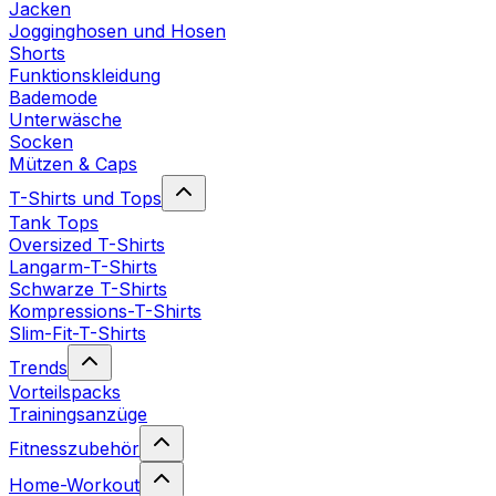
Jacken
Jogginghosen und Hosen
Shorts
Funktionskleidung
Bademode
Unterwäsche
Socken
Mützen & Caps
T-Shirts und Tops
Tank Tops
Oversized T-Shirts
Langarm-T-Shirts
Schwarze T-Shirts
Kompressions-T-Shirts
Slim-Fit-T-Shirts
Trends
Vorteilspacks
Trainingsanzüge
Fitnesszubehör
Home-Workout