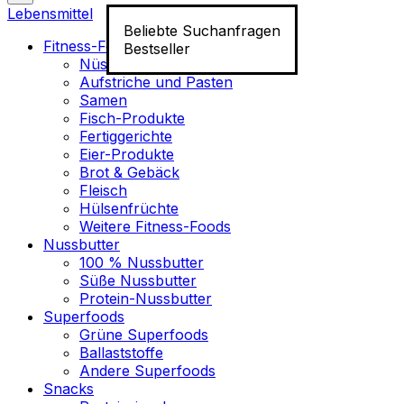
Lebensmittel
Beliebte Suchanfragen
Fitness-Food
Bestseller
Nüsse
Aufstriche und Pasten
Samen
Fisch-Produkte
Fertiggerichte
Eier-Produkte
Brot & Gebäck
Fleisch
Hülsenfrüchte
Weitere Fitness-Foods
Nussbutter
100 % Nussbutter
Süße Nussbutter
Protein-Nussbutter
Superfoods
Grüne Superfoods
Ballaststoffe
Andere Superfoods
Snacks