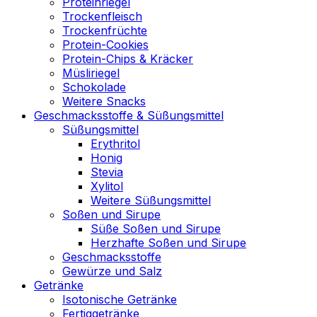
Proteinriegel
Trockenfleisch
Trockenfrüchte
Protein-Cookies
Protein-Chips & Kräcker
Müsliriegel
Schokolade
Weitere Snacks
Geschmacksstoffe & Süßungsmittel
Süßungsmittel
Erythritol
Honig
Stevia
Xylitol
Weitere Süßungsmittel
Soßen und Sirupe
Süße Soßen und Sirupe
Herzhafte Soßen und Sirupe
Geschmacksstoffe
Gewürze und Salz
Getränke
Isotonische Getränke
Fertiggetränke