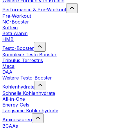
Weitere Formen von Kreatin
Performance & Pre-Workout
Pre-Workout
NO-Booster
Koffein
Beta Alanin
HMB
Testo-Booster
Komplexe Testo Booster
Tribulus Terrestris
Maca
DAA
Weitere Testo-Booster
Kohlenhydrate
Schnelle Kohlenhydrate
All-in-One
Energy-Gels
Langsame Kohlenhydrate
Aminosäuren
BCAAs