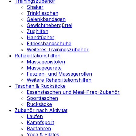
Trainingszubehör
Shaker
Trinkflaschen
Gelenkbandagen
Gewichthebergürtel
Zughilfen
Handtücher
Fitnesshandschuhe
Weiteres Trainingszubehör
Rehabilitationshilfen
Massagepistolen
Massagegeräte
Faszien- und Massagerollen
Weitere Rehabilitationshilfen
Taschen & Rucksäcke
Essenstaschen und Meal-Prep-Zubehör
Sporttaschen
Rucksäcke
Zubehör nach Aktivität
Laufen
Kampfsport
Radfahren
Yoga & Pilates