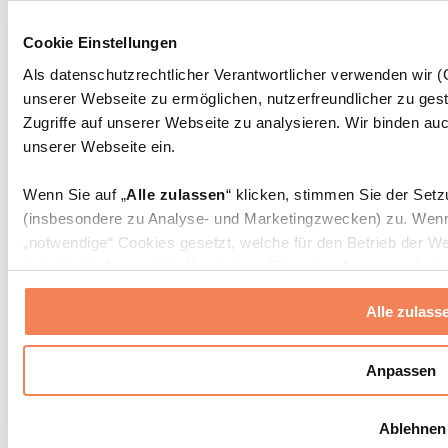
Massagepistolen
Massagegeräte
Cookie Einstellungen
Faszien- und Massagerollen
Weitere Rehabilitationshilfen
Als datenschutzrechtlicher Verantwortlicher verwenden wir
unserer Webseite zu ermöglichen, nutzerfreundlicher zu gest
Taschen & Rucksäcke
Essenstaschen und Meal-Prep-Zubehör
Zugriffe auf unserer Webseite zu analysieren. Wir binden auc
Sporttaschen
unserer Webseite ein.
Rucksäcke
Zubehör nach Aktivität
Wenn Sie auf „
Alle zulassen
“ klicken, stimmen Sie der Set
Laufen
(insbesondere zu Analyse- und Marketingzwecken) zu. Wenn 
Kampfsport
„notwendige“ Cookies gesetzt, welche für den Betrieb der We
Radfahren
individuelle Auswahl treffen, indem Sie unter „
Anpassen
“ ei
Yoga & Pilates
erlauben
“ klicken.
Kältetherapie
Alle zulass
Schwimmen
Wandern
Weitere Informationen über die Verarbeitung Ihrer Daten find
Cookies“ sowie in unserer
Datenschutzerklärung
.
Biohacking
Anpassen
Rotlichttherapie
Wasserfilter und Kannen
Sie können Ihre Einwilligung jederzeit in den
Cookie-Einstel
Ablehnen
widerrufen.
Mehr Info
Nachhaltiger Haushalt