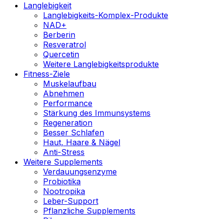
Langlebigkeit
Langlebigkeits-Komplex-Produkte
NAD+
Berberin
Resveratrol
Quercetin
Weitere Langlebigkeitsprodukte
Fitness-Ziele
Muskelaufbau
Abnehmen
Performance
Stärkung des Immunsystems
Regeneration
Besser Schlafen
Haut, Haare & Nägel
Anti-Stress
Weitere Supplements
Verdauungsenzyme
Probiotika
Nootropika
Leber-Support
Pflanzliche Supplements