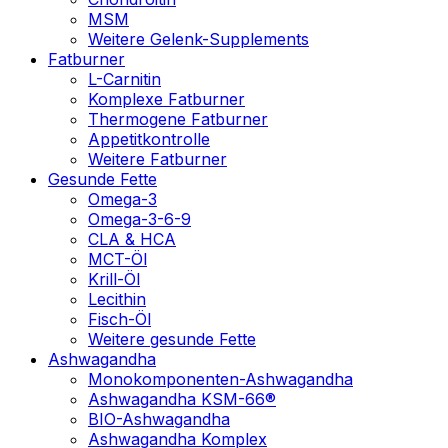
MSM
Weitere Gelenk-Supplements
Fatburner
L-Carnitin
Komplexe Fatburner
Thermogene Fatburner
Appetitkontrolle
Weitere Fatburner
Gesunde Fette
Omega-3
Omega-3-6-9
CLA & HCA
MCT-Öl
Krill-Öl
Lecithin
Fisch-Öl
Weitere gesunde Fette
Ashwagandha
Monokomponenten-Ashwagandha
Ashwagandha KSM-66®
BIO-Ashwagandha
Ashwagandha Komplex