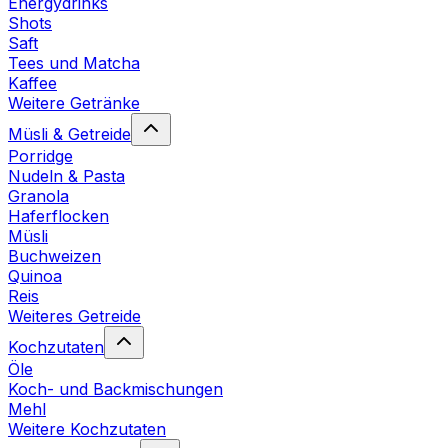
Energydrinks
Shots
Saft
Tees und Matcha
Kaffee
Weitere Getränke
Müsli & Getreide
Porridge
Nudeln & Pasta
Granola
Haferflocken
Müsli
Buchweizen
Quinoa
Reis
Weiteres Getreide
Kochzutaten
Öle
Koch- und Backmischungen
Mehl
Weitere Kochzutaten