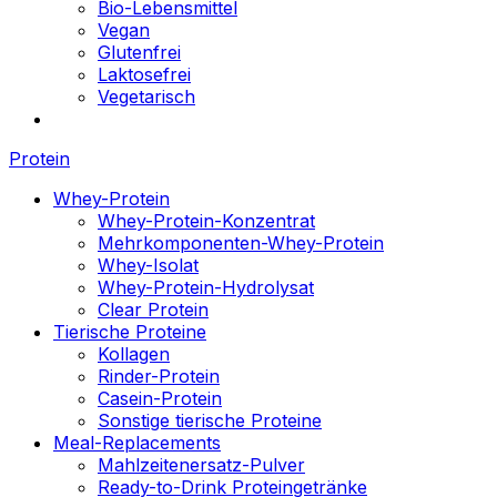
Bio-Lebensmittel
Vegan
Glutenfrei
Laktosefrei
Vegetarisch
Protein
Whey-Protein
Whey-Protein-Konzentrat
Mehrkomponenten-Whey-Protein
Whey-Isolat
Whey-Protein-Hydrolysat
Clear Protein
Tierische Proteine
Kollagen
Rinder-Protein
Casein-Protein
Sonstige tierische Proteine
Meal-Replacements
Mahlzeitenersatz-Pulver
Ready-to-Drink Proteingetränke