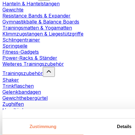
Hanteln & Hantelstangen
Gewichte
Resistance Bands & Expander
Gymnastikbälle & Balance Boards
Trainingsmatten & Yogamatten
Klimmzugstangen & Liegestützgriffe
Schlingentrainer
Springseile
Fitness-Gadgets
Power-Racks & Ständer
Weiteres Trainingszubehör
Trainingszubehör
Shaker
Trinkflaschen
Gelenkbandagen
Gewichthebergürtel
Zughilfen
Handtücher
Fitnesshandschuhe
Weiteres Trainingszubehör
Zustimmung
Details
Rehabilitationshilfen