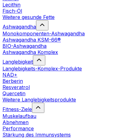
Lecithin
Fisch-Öl
Weitere gesunde Fette
Ashwagandha
Monokomponenten-Ashwagandha
Ashwagandha KSM-66®
BIO-Ashwagandha
Ashwagandha Komplex
Langlebigkeit
Langlebigkeits-Komplex-Produkte
NAD+
Berberin
Resveratrol
Quercetin
Weitere Langlebigkeitsprodukte
Fitness-Ziele
Muskelaufbau
Abnehmen
Performance
Stärkung des Immunsystems