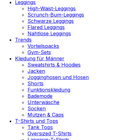
Leggings
High-Waist-Leggings
Scrunch-Bum-Leggings
Schwarze Leggings
Flared Leggings
Nahtlose Leggings
Trends
Vorteilspacks
Gym-Sets
Kleidung für Männer
Sweatshirts & Hoodies
Jacken
Jogginghosen und Hosen
Shorts
Funktionskleidung
Bademode
Unterwäsche
Socken
Mützen & Caps
T-Shirts und Tops
Tank Tops
Oversized T-Shirts
Langarm-T-Shirts