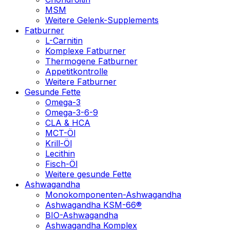
MSM
Weitere Gelenk-Supplements
Fatburner
L-Carnitin
Komplexe Fatburner
Thermogene Fatburner
Appetitkontrolle
Weitere Fatburner
Gesunde Fette
Omega-3
Omega-3-6-9
CLA & HCA
MCT-Öl
Krill-Öl
Lecithin
Fisch-Öl
Weitere gesunde Fette
Ashwagandha
Monokomponenten-Ashwagandha
Ashwagandha KSM-66®
BIO-Ashwagandha
Ashwagandha Komplex