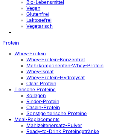
Bio-Lebensmittel
Vegan
Glutenfrei
Laktosefrei
Vegetarisch
Protein
Whey-Protein
Whey-Protein-Konzentrat
Mehrkomponenten-Whey-Protein
Whey-Isolat
Whey-Protein-Hydrolysat
Clear Protein
Tierische Proteine
Kollagen
Rinder-Protein
Casein-Protein
Sonstige tierische Proteine
Meal-Replacements
Mahlzeitenersatz-Pulver
Ready-to-Drink Proteingetränke