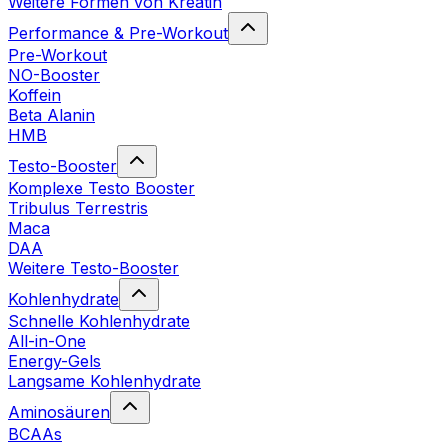
Weitere Formen von Kreatin
Performance & Pre-Workout
Pre-Workout
NO-Booster
Koffein
Beta Alanin
HMB
Testo-Booster
Komplexe Testo Booster
Tribulus Terrestris
Maca
DAA
Weitere Testo-Booster
Kohlenhydrate
Schnelle Kohlenhydrate
All-in-One
Energy-Gels
Langsame Kohlenhydrate
Aminosäuren
BCAAs