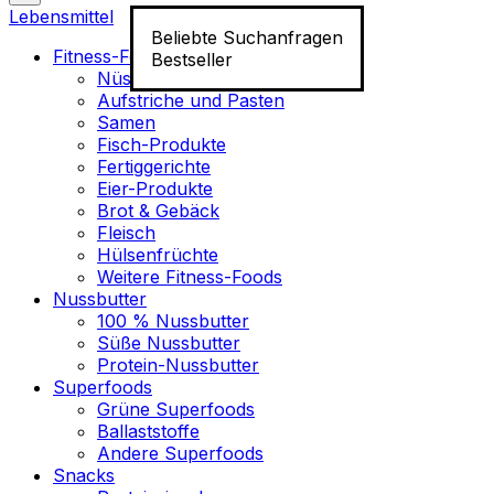
Lebensmittel
Beliebte Suchanfragen
Fitness-Food
Bestseller
Nüsse
Aufstriche und Pasten
Samen
Fisch-Produkte
Fertiggerichte
Eier-Produkte
Brot & Gebäck
Fleisch
Hülsenfrüchte
Weitere Fitness-Foods
Nussbutter
100 % Nussbutter
Süße Nussbutter
Protein-Nussbutter
Superfoods
Grüne Superfoods
Ballaststoffe
Andere Superfoods
Snacks