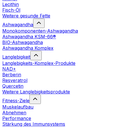
Lecithin
Fisch-Öl
Weitere gesunde Fette
Ashwagandha
Monokomponenten-Ashwagandha
Ashwagandha KSM-66®
BIO-Ashwagandha
Ashwagandha Komplex
Langlebigkeit
Langlebigkeits-Komplex-Produkte
NAD+
Berberin
Resveratrol
Quercetin
Weitere Langlebigkeitsprodukte
Fitness-Ziele
Muskelaufbau
Abnehmen
Performance
Stärkung des Immunsystems