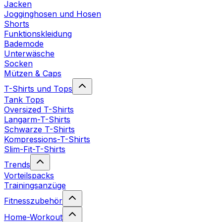
Jacken
Jogginghosen und Hosen
Shorts
Funktionskleidung
Bademode
Unterwäsche
Socken
Mützen & Caps
T-Shirts und Tops
Tank Tops
Oversized T-Shirts
Langarm-T-Shirts
Schwarze T-Shirts
Kompressions-T-Shirts
Slim-Fit-T-Shirts
Trends
Vorteilspacks
Trainingsanzüge
Fitnesszubehör
Home-Workout