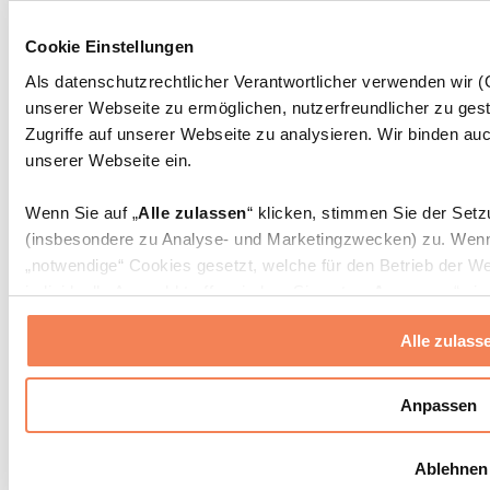
Massagepistolen
Massagegeräte
Cookie Einstellungen
Faszien- und Massagerollen
Weitere Rehabilitationshilfen
Als datenschutzrechtlicher Verantwortlicher verwenden wir
unserer Webseite zu ermöglichen, nutzerfreundlicher zu gest
Taschen & Rucksäcke
Essenstaschen und Meal-Prep-Zubehör
Zugriffe auf unserer Webseite zu analysieren. Wir binden auc
Sporttaschen
unserer Webseite ein.
Rucksäcke
Zubehör nach Aktivität
Wenn Sie auf „
Alle zulassen
“ klicken, stimmen Sie der Set
Laufen
(insbesondere zu Analyse- und Marketingzwecken) zu. Wenn 
Kampfsport
„notwendige“ Cookies gesetzt, welche für den Betrieb der We
Radfahren
individuelle Auswahl treffen, indem Sie unter „
Anpassen
“ ei
Yoga & Pilates
erlauben
“ klicken.
Kältetherapie
Alle zulass
Schwimmen
Wandern
Weitere Informationen über die Verarbeitung Ihrer Daten find
Cookies“ sowie in unserer
Datenschutzerklärung
.
Biohacking
Anpassen
Rotlichttherapie
Wasserfilter und Kannen
Sie können Ihre Einwilligung jederzeit in den
Cookie-Einstel
Ablehnen
widerrufen.
Mehr Info
Nachhaltiger Haushalt