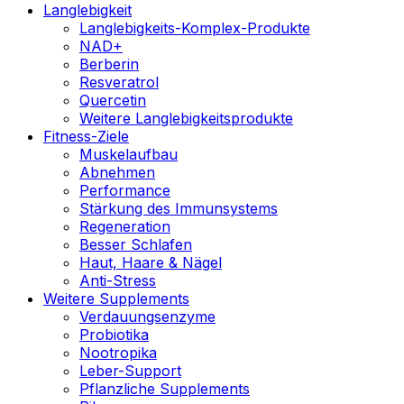
Langlebigkeit
Langlebigkeits-Komplex-Produkte
NAD+
Berberin
Resveratrol
Quercetin
Weitere Langlebigkeitsprodukte
Fitness-Ziele
Muskelaufbau
Abnehmen
Performance
Stärkung des Immunsystems
Regeneration
Besser Schlafen
Haut, Haare & Nägel
Anti-Stress
Weitere Supplements
Verdauungsenzyme
Probiotika
Nootropika
Leber-Support
Pflanzliche Supplements