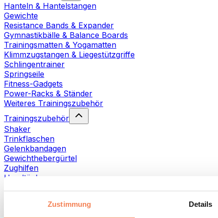
Hanteln & Hantelstangen
Gewichte
Resistance Bands & Expander
Gymnastikbälle & Balance Boards
Trainingsmatten & Yogamatten
Klimmzugstangen & Liegestützgriffe
Schlingentrainer
Springseile
Fitness-Gadgets
Power-Racks & Ständer
Weiteres Trainingszubehör
Trainingszubehör
Shaker
Trinkflaschen
Gelenkbandagen
Gewichthebergürtel
Zughilfen
Handtücher
Fitnesshandschuhe
Weiteres Trainingszubehör
Zustimmung
Details
Rehabilitationshilfen