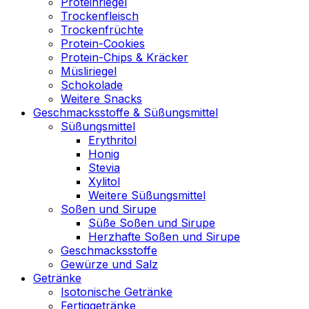
Proteinriegel
Trockenfleisch
Trockenfrüchte
Protein-Cookies
Protein-Chips & Kräcker
Müsliriegel
Schokolade
Weitere Snacks
Geschmacksstoffe & Süßungsmittel
Süßungsmittel
Erythritol
Honig
Stevia
Xylitol
Weitere Süßungsmittel
Soßen und Sirupe
Süße Soßen und Sirupe
Herzhafte Soßen und Sirupe
Geschmacksstoffe
Gewürze und Salz
Getränke
Isotonische Getränke
Fertiggetränke