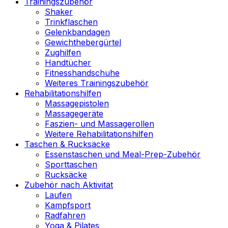
Trainingszubehör
Shaker
Trinkflaschen
Gelenkbandagen
Gewichthebergürtel
Zughilfen
Handtücher
Fitnesshandschuhe
Weiteres Trainingszubehör
Rehabilitationshilfen
Massagepistolen
Massagegeräte
Faszien- und Massagerollen
Weitere Rehabilitationshilfen
Taschen & Rucksäcke
Essenstaschen und Meal-Prep-Zubehör
Sporttaschen
Rucksäcke
Zubehör nach Aktivität
Laufen
Kampfsport
Radfahren
Yoga & Pilates