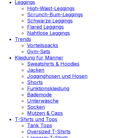
Leggings
High-Waist-Leggings
Scrunch-Bum-Leggings
Schwarze Leggings
Flared Leggings
Nahtlose Leggings
Trends
Vorteilspacks
Gym-Sets
Kleidung für Männer
Sweatshirts & Hoodies
Jacken
Jogginghosen und Hosen
Shorts
Funktionskleidung
Bademode
Unterwäsche
Socken
Mützen & Caps
T-Shirts und Tops
Tank Tops
Oversized T-Shirts
Langarm-T-Shirts