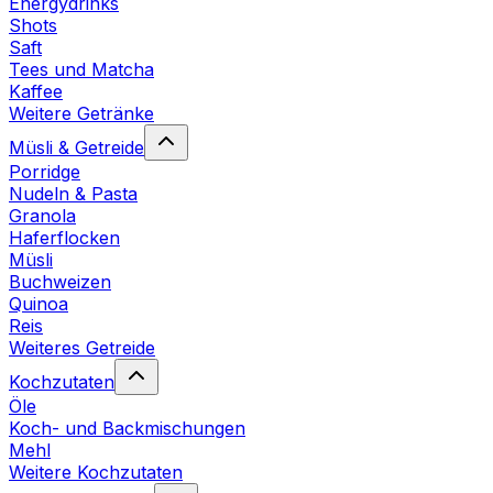
Energydrinks
Shots
Saft
Tees und Matcha
Kaffee
Weitere Getränke
Müsli & Getreide
Porridge
Nudeln & Pasta
Granola
Haferflocken
Müsli
Buchweizen
Quinoa
Reis
Weiteres Getreide
Kochzutaten
Öle
Koch- und Backmischungen
Mehl
Weitere Kochzutaten