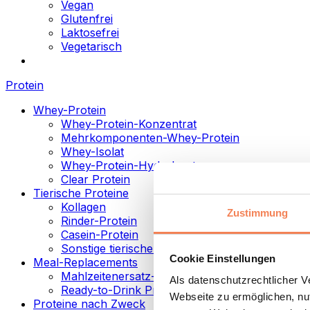
Vegan
Glutenfrei
Laktosefrei
Vegetarisch
Protein
Whey-Protein
Whey-Protein-Konzentrat
Mehrkomponenten-Whey-Protein
Whey-Isolat
Whey-Protein-Hydrolysat
Clear Protein
Tierische Proteine
Kollagen
Zustimmung
Rinder-Protein
Casein-Protein
Sonstige tierische Proteine
Cookie Einstellungen
Meal-Replacements
Mahlzeitenersatz-Pulver
Als datenschutzrechtlicher 
Ready-to-Drink Proteingetränke
Webseite zu ermöglichen, nut
Proteine nach Zweck