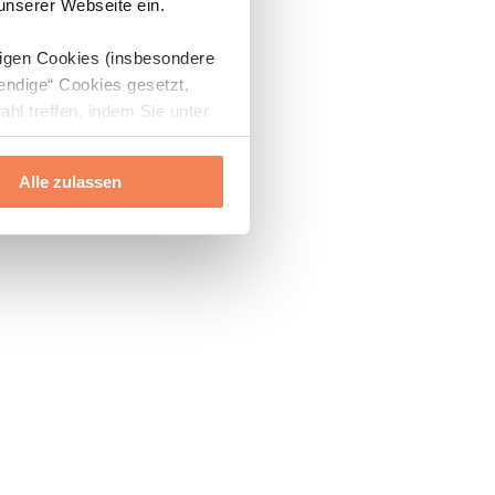
 unserer Webseite ein.
digen Cookies (insbesondere
endige“ Cookies gesetzt,
ahl treffen, indem Sie unter
Alle zulassen
ils“ und „Über Cookies“
ern oder widerrufen.
Mehr