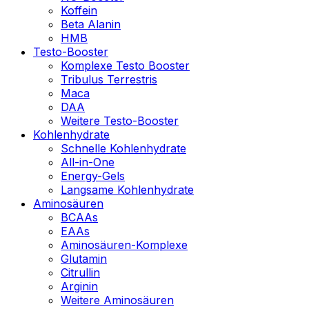
Koffein
Beta Alanin
HMB
Testo-Booster
Komplexe Testo Booster
Tribulus Terrestris
Maca
DAA
Weitere Testo-Booster
Kohlenhydrate
Schnelle Kohlenhydrate
All-in-One
Energy-Gels
Langsame Kohlenhydrate
Aminosäuren
BCAAs
EAAs
Aminosäuren-Komplexe
Glutamin
Citrullin
Arginin
Weitere Aminosäuren