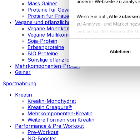
unserer Webseite zu analysie
Mass Gainer
Proteine für Gewichtsverlust
Protein für Frauen
Wenn Sie auf „
Alle zulassen
Vegane und pflanzliche Proteine
zu Analyse- und Marketingzw
Vegane Monokomponenten-Proteine
welche für den Betrieb der We
Vegane Multikomponenten-Proteine
„
Anpassen
“ einzelne Katego
Soja-Protein
Erbsenproteine
Ablehnen
BIO Proteine
Weitere Informationen über d
Sonstige pflanzliche Proteine
sowie in unserer
Datenschut
Mehrkomponenten-Protein
Gainer
Sie können Ihre Einwilligung 
Sportnahrung
Info
Kreatin
Kreatin-Monohydrat
Kreatin Creapure®
Mehrkomponenten-Kreatin
Weitere Formen von Kreatin
Performance & Pre-Workout
Pre-Workout
NO-Booster