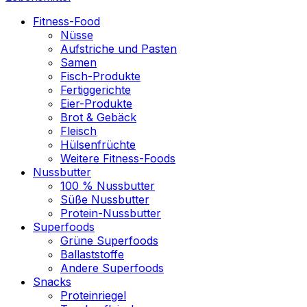
Fitness-Food
Nüsse
Aufstriche und Pasten
Samen
Fisch-Produkte
Fertiggerichte
Eier-Produkte
Brot & Gebäck
Fleisch
Hülsenfrüchte
Weitere Fitness-Foods
Nussbutter
100 % Nussbutter
Süße Nussbutter
Protein-Nussbutter
Superfoods
Grüne Superfoods
Ballaststoffe
Andere Superfoods
Snacks
Proteinriegel