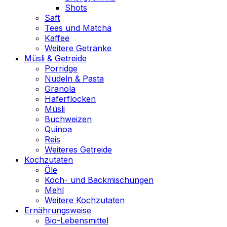
Shots
Saft
Tees und Matcha
Kaffee
Weitere Getränke
Müsli & Getreide
Porridge
Nudeln & Pasta
Granola
Haferflocken
Müsli
Buchweizen
Quinoa
Reis
Weiteres Getreide
Kochzutaten
Öle
Koch- und Backmischungen
Mehl
Weitere Kochzutaten
Ernährungsweise
Bio-Lebensmittel