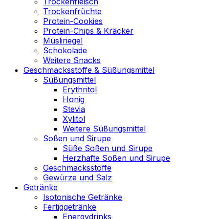
Trockenfleisch
Trockenfrüchte
Protein-Cookies
Protein-Chips & Kräcker
Müsliriegel
Schokolade
Weitere Snacks
Geschmacksstoffe & Süßungsmittel
Süßungsmittel
Erythritol
Honig
Stevia
Xylitol
Weitere Süßungsmittel
Soßen und Sirupe
Süße Soßen und Sirupe
Herzhafte Soßen und Sirupe
Geschmacksstoffe
Gewürze und Salz
Getränke
Isotonische Getränke
Fertiggetränke
Energydrinks