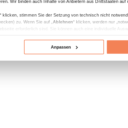
ren. Wir binden auch Inhalte von Anbietern aus Drittstaaten auf
“ klicken, stimmen Sie der Setzung von technisch nicht notwen
ecken) zu. Wenn Sie auf „
Ablehnen
“ klicken, werden nur „notw
bseite erforderlich sind. Sie können auch eine individuelle Ausw
rien an- oder abwählen und „
Auswahl erlauben
“ klicken.
Anpassen
ie Verarbeitung Ihrer Daten finden Sie in den Unterpunkten „Deta
zerklärung
.
jederzeit in den
Cookie-Einstellungen
auf unserer Webseite änd