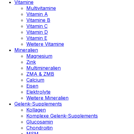
Vitamine
Multivitamine
Vitamin A
Vitamine B
Vitamin C
Vitamin D
Vitamin E
Weitere Vitamine
Mineralien
Magnesium
Zink
Multimineralien
ZMA & ZMB
Calcium
Eisen
Elektrolyte
Weitere Mineralien
Gelenk-Supplements
Kollagen
Komplexe Gelenk-Supplements
Glucosamin
Chondroitin
MSM