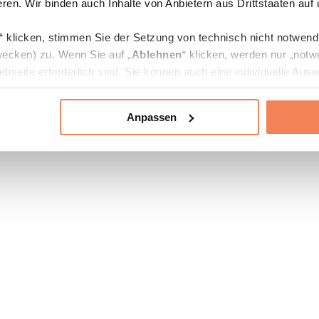
ren. Wir binden auch Inhalte von Anbietern aus Drittstaaten auf
“ klicken, stimmen Sie der Setzung von technisch nicht notwen
ecken) zu. Wenn Sie auf „
Ablehnen
“ klicken, werden nur „notw
bseite erforderlich sind. Sie können auch eine individuelle Ausw
rien an- oder abwählen und „
Auswahl erlauben
“ klicken.
Anpassen
ie Verarbeitung Ihrer Daten finden Sie in den Unterpunkten „Deta
zerklärung
.
jederzeit in den
Cookie-Einstellungen
auf unserer Webseite änd