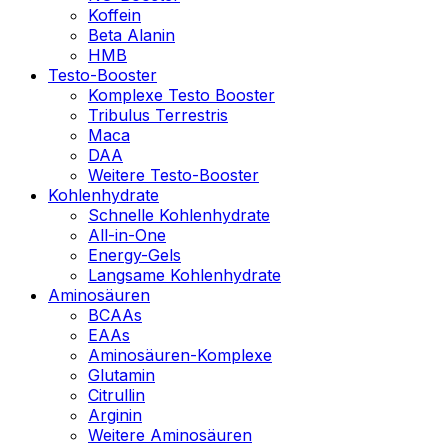
Koffein
Beta Alanin
HMB
Testo-Booster
Komplexe Testo Booster
Tribulus Terrestris
Maca
DAA
Weitere Testo-Booster
Kohlenhydrate
Schnelle Kohlenhydrate
All-in-One
Energy-Gels
Langsame Kohlenhydrate
Aminosäuren
BCAAs
EAAs
Aminosäuren-Komplexe
Glutamin
Citrullin
Arginin
Weitere Aminosäuren