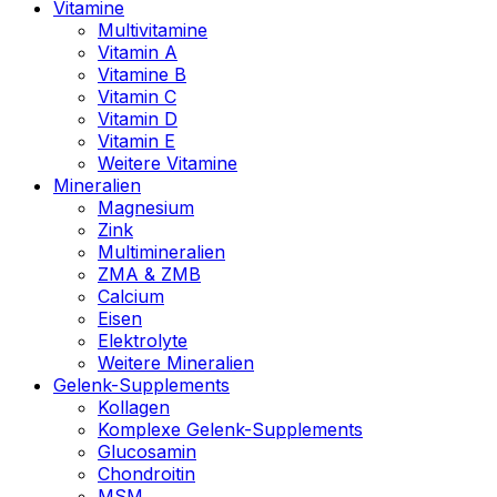
Vitamine
Multivitamine
Vitamin A
Vitamine B
Vitamin C
Vitamin D
Vitamin E
Weitere Vitamine
Mineralien
Magnesium
Zink
Multimineralien
ZMA & ZMB
Calcium
Eisen
Elektrolyte
Weitere Mineralien
Gelenk-Supplements
Kollagen
Komplexe Gelenk-Supplements
Glucosamin
Chondroitin
MSM