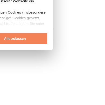
 unserer Webseite ein.
digen Cookies (insbesondere
endige“ Cookies gesetzt,
ahl treffen, indem Sie unter
Alle zulassen
ils“ und „Über Cookies“
ern oder widerrufen.
Mehr