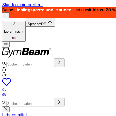
Skip to main content
Deine
Lieblingspasta und -saucen
- jetzt
mit bis zu 20 
Sprache:
DE
Liefern nach:
Lebensmittel