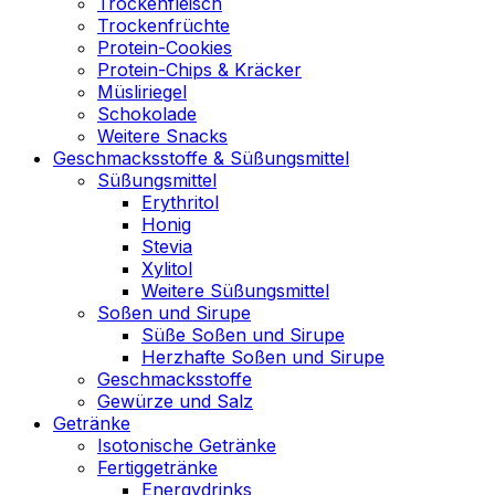
Trockenfleisch
Trockenfrüchte
Protein-Cookies
Protein-Chips & Kräcker
Müsliriegel
Schokolade
Weitere Snacks
Geschmacksstoffe & Süßungsmittel
Süßungsmittel
Erythritol
Honig
Stevia
Xylitol
Weitere Süßungsmittel
Soßen und Sirupe
Süße Soßen und Sirupe
Herzhafte Soßen und Sirupe
Geschmacksstoffe
Gewürze und Salz
Getränke
Isotonische Getränke
Fertiggetränke
Energydrinks