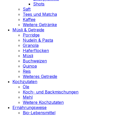
Shots
Saft
Tees und Matcha
Kaffee
Weitere Getränke
Müsli & Getreide
Porridge
Nudeln & Pasta
Granola
Haferflocken
Müsli
Buchweizen
Quinoa
Reis
Weiteres Getreide
Kochzutaten
Öle
Koch- und Backmischungen
Mehl
Weitere Kochzutaten
Ernährungsweise
Bio-Lebensmittel