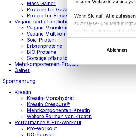
unserer Webseite zu analysie
Mass Gainer
Proteine für Gewichtsverlust
Protein für Frauen
Wenn Sie auf „
Alle zulassen
Vegane und pflanzliche Proteine
zu Analyse- und Marketingzw
Vegane Monokomponenten-Proteine
welche für den Betrieb der We
Vegane Multikomponenten-Proteine
„
Anpassen
“ einzelne Katego
Soja-Protein
Erbsenproteine
Ablehnen
BIO Proteine
Weitere Informationen über d
Sonstige pflanzliche Proteine
sowie in unserer
Datenschut
Mehrkomponenten-Protein
Gainer
Sie können Ihre Einwilligung 
Sportnahrung
Info
Kreatin
Kreatin-Monohydrat
Kreatin Creapure®
Mehrkomponenten-Kreatin
Weitere Formen von Kreatin
Performance & Pre-Workout
Pre-Workout
NO-Booster