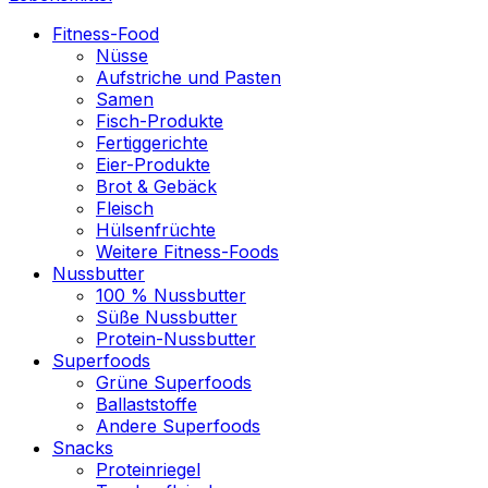
Fitness-Food
Nüsse
Aufstriche und Pasten
Samen
Fisch-Produkte
Fertiggerichte
Eier-Produkte
Brot & Gebäck
Fleisch
Hülsenfrüchte
Weitere Fitness-Foods
Nussbutter
100 % Nussbutter
Süße Nussbutter
Protein-Nussbutter
Superfoods
Grüne Superfoods
Ballaststoffe
Andere Superfoods
Snacks
Proteinriegel