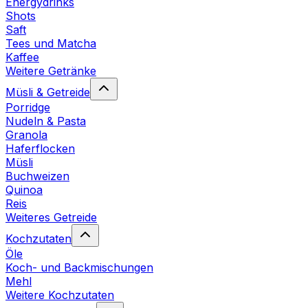
Energydrinks
Shots
Saft
Tees und Matcha
Kaffee
Weitere Getränke
Müsli & Getreide
Porridge
Nudeln & Pasta
Granola
Haferflocken
Müsli
Buchweizen
Quinoa
Reis
Weiteres Getreide
Kochzutaten
Öle
Koch- und Backmischungen
Mehl
Weitere Kochzutaten