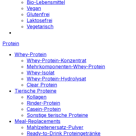
Bio-Lebensmittel
Vegan
Glutenfrei
Laktosefrei
Vegetarisch
Protein
Whey-Protein
Whey-Protein-Konzentrat
Mehrkomponenten-Whey-Protein
Whey-Isolat
Whey-Protein-Hydrolysat
Clear Protein
Tierische Proteine
Kollagen
Rinder-Protein
Casein-Protein
Sonstige tierische Proteine
Meal-Replacements
Mahlzeitenersatz-Pulver
Ready-to-Drink Proteingetränke