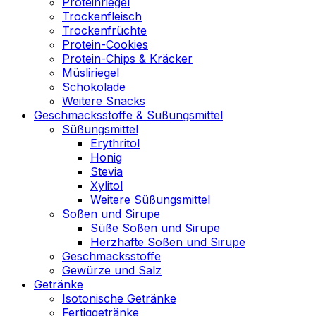
Proteinriegel
Trockenfleisch
Trockenfrüchte
Protein-Cookies
Protein-Chips & Kräcker
Müsliriegel
Schokolade
Weitere Snacks
Geschmacksstoffe & Süßungsmittel
Süßungsmittel
Erythritol
Honig
Stevia
Xylitol
Weitere Süßungsmittel
Soßen und Sirupe
Süße Soßen und Sirupe
Herzhafte Soßen und Sirupe
Geschmacksstoffe
Gewürze und Salz
Getränke
Isotonische Getränke
Fertiggetränke