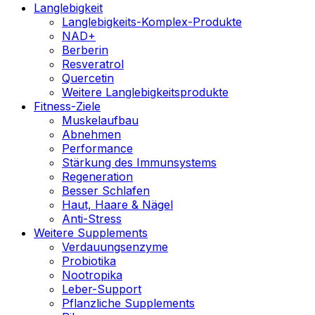
Langlebigkeit
Langlebigkeits-Komplex-Produkte
NAD+
Berberin
Resveratrol
Quercetin
Weitere Langlebigkeitsprodukte
Fitness-Ziele
Muskelaufbau
Abnehmen
Performance
Stärkung des Immunsystems
Regeneration
Besser Schlafen
Haut, Haare & Nägel
Anti-Stress
Weitere Supplements
Verdauungsenzyme
Probiotika
Nootropika
Leber-Support
Pflanzliche Supplements