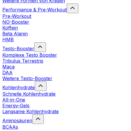
Weitere Formen von Kreatin
Performance & Pre-Workout
Pre-Workout
NO-Booster
Koffein
Beta Alanin
HMB
Testo-Booster
Komplexe Testo Booster
Tribulus Terrestris
Maca
DAA
Weitere Testo-Booster
Kohlenhydrate
Schnelle Kohlenhydrate
All-in-One
Energy-Gels
Langsame Kohlenhydrate
Aminosäuren
BCAAs