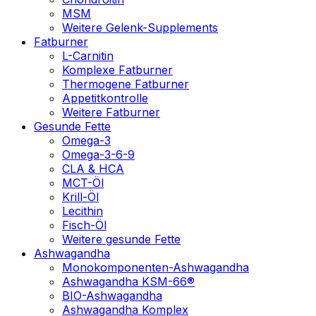
MSM
Weitere Gelenk-Supplements
Fatburner
L-Carnitin
Komplexe Fatburner
Thermogene Fatburner
Appetitkontrolle
Weitere Fatburner
Gesunde Fette
Omega-3
Omega-3-6-9
CLA & HCA
MCT-Öl
Krill-Öl
Lecithin
Fisch-Öl
Weitere gesunde Fette
Ashwagandha
Monokomponenten-Ashwagandha
Ashwagandha KSM-66®
BIO-Ashwagandha
Ashwagandha Komplex