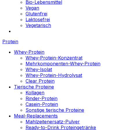
Bio-Lebensmittel
Vegan
Glutenfrei
Laktosefrei
Vegetarisch
Protein
Whey-Protein
Whey-Protein-Konzentrat
Mehrkomponenten-Whey-Protein
Whey-Isolat
Whey-Protein-Hydrolysat
Clear Protein
Tierische Proteine
Kollagen
Rinder-Protein
Casein-Protein
Sonstige tierische Proteine
Meal-Replacements
Mahlzeitenersatz-Pulver
Ready-to-Drink Proteingetränke