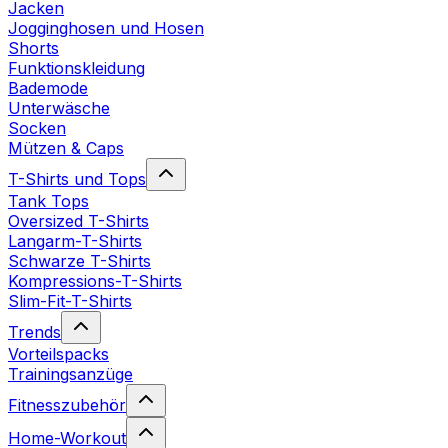
Jacken
Jogginghosen und Hosen
Shorts
Funktionskleidung
Bademode
Unterwäsche
Socken
Mützen & Caps
T-Shirts und Tops
Tank Tops
Oversized T-Shirts
Langarm-T-Shirts
Schwarze T-Shirts
Kompressions-T-Shirts
Slim-Fit-T-Shirts
Trends
Vorteilspacks
Trainingsanzüge
Fitnesszubehör
Home-Workout