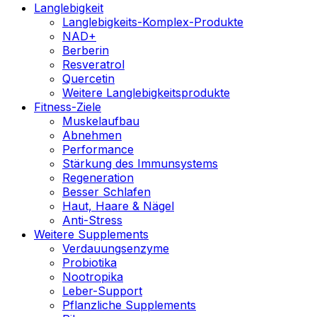
Langlebigkeit
Langlebigkeits-Komplex-Produkte
NAD+
Berberin
Resveratrol
Quercetin
Weitere Langlebigkeitsprodukte
Fitness-Ziele
Muskelaufbau
Abnehmen
Performance
Stärkung des Immunsystems
Regeneration
Besser Schlafen
Haut, Haare & Nägel
Anti-Stress
Weitere Supplements
Verdauungsenzyme
Probiotika
Nootropika
Leber-Support
Pflanzliche Supplements