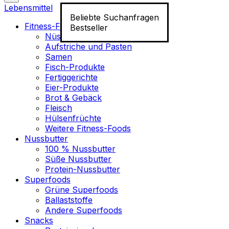
Lebensmittel
Beliebte Suchanfragen
Fitness-Food
Bestseller
Nüsse
Aufstriche und Pasten
Samen
Fisch-Produkte
Fertiggerichte
Eier-Produkte
Brot & Gebäck
Fleisch
Hülsenfrüchte
Weitere Fitness-Foods
Nussbutter
100 % Nussbutter
Süße Nussbutter
Protein-Nussbutter
Superfoods
Grüne Superfoods
Ballaststoffe
Andere Superfoods
Snacks