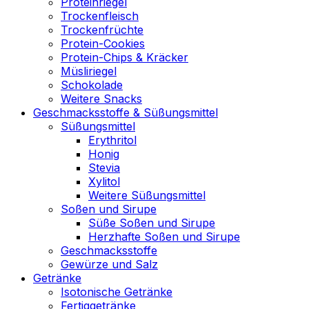
Proteinriegel
Trockenfleisch
Trockenfrüchte
Protein-Cookies
Protein-Chips & Kräcker
Müsliriegel
Schokolade
Weitere Snacks
Geschmacksstoffe & Süßungsmittel
Süßungsmittel
Erythritol
Honig
Stevia
Xylitol
Weitere Süßungsmittel
Soßen und Sirupe
Süße Soßen und Sirupe
Herzhafte Soßen und Sirupe
Geschmacksstoffe
Gewürze und Salz
Getränke
Isotonische Getränke
Fertiggetränke