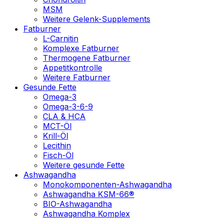
MSM
Weitere Gelenk-Supplements
Fatburner
L-Carnitin
Komplexe Fatburner
Thermogene Fatburner
Appetitkontrolle
Weitere Fatburner
Gesunde Fette
Omega-3
Omega-3-6-9
CLA & HCA
MCT-Öl
Krill-Öl
Lecithin
Fisch-Öl
Weitere gesunde Fette
Ashwagandha
Monokomponenten-Ashwagandha
Ashwagandha KSM-66®
BIO-Ashwagandha
Ashwagandha Komplex