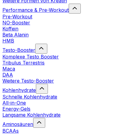
Weitere Formen von Kreatin
Performance & Pre-Workout
Pre-Workout
NO-Booster
Koffein
Beta Alanin
HMB
Testo-Booster
Komplexe Testo Booster
Tribulus Terrestris
Maca
DAA
Weitere Testo-Booster
Kohlenhydrate
Schnelle Kohlenhydrate
All-in-One
Energy-Gels
Langsame Kohlenhydrate
Aminosäuren
BCAAs