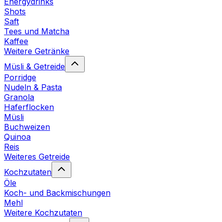
Energydrinks
Shots
Saft
Tees und Matcha
Kaffee
Weitere Getränke
Müsli & Getreide
Porridge
Nudeln & Pasta
Granola
Haferflocken
Müsli
Buchweizen
Quinoa
Reis
Weiteres Getreide
Kochzutaten
Öle
Koch- und Backmischungen
Mehl
Weitere Kochzutaten