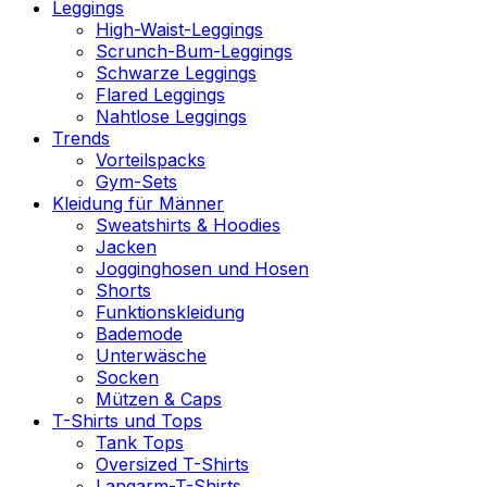
Leggings
High-Waist-Leggings
Scrunch-Bum-Leggings
Schwarze Leggings
Flared Leggings
Nahtlose Leggings
Trends
Vorteilspacks
Gym-Sets
Kleidung für Männer
Sweatshirts & Hoodies
Jacken
Jogginghosen und Hosen
Shorts
Funktionskleidung
Bademode
Unterwäsche
Socken
Mützen & Caps
T-Shirts und Tops
Tank Tops
Oversized T-Shirts
Langarm-T-Shirts