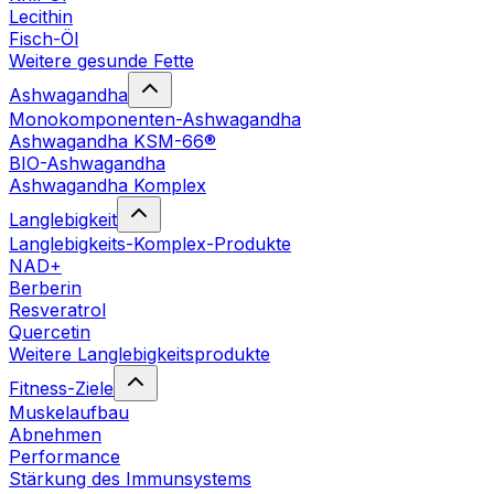
Lecithin
Fisch-Öl
Weitere gesunde Fette
Ashwagandha
Monokomponenten-Ashwagandha
Ashwagandha KSM-66®
BIO-Ashwagandha
Ashwagandha Komplex
Langlebigkeit
Langlebigkeits-Komplex-Produkte
NAD+
Berberin
Resveratrol
Quercetin
Weitere Langlebigkeitsprodukte
Fitness-Ziele
Muskelaufbau
Abnehmen
Performance
Stärkung des Immunsystems