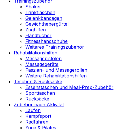
Trainingszubehör
Shaker
Trinkflaschen
Gelenkbandagen
Gewichthebergürtel
Zughilfen
Handtücher
Fitnesshandschuhe
Weiteres Trainingszubehör
Rehabilitationshilfen
Massagepistolen
Massagegeräte
Faszien- und Massagerollen
Weitere Rehabilitationshilfen
Taschen & Rucksäcke
Essenstaschen und Meal-Prep-Zubehör
Sporttaschen
Rucksäcke
Zubehör nach Aktivität
Laufen
Kampfsport
Radfahren
Yoga & Pilates