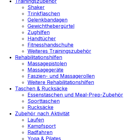
Trainingszubehör
Shaker
Trinkflaschen
Gelenkbandagen
Gewichthebergürtel
Zughilfen
Handtücher
Fitnesshandschuhe
Weiteres Trainingszubehör
Rehabilitationshilfen
Massagepistolen
Massagegeräte
Faszien- und Massagerollen
Weitere Rehabilitationshilfen
Taschen & Rucksäcke
Essenstaschen und Meal-Prep-Zubehör
Sporttaschen
Rucksäcke
Zubehör nach Aktivität
Laufen
Kampfsport
Radfahren
Yoga & Pilates