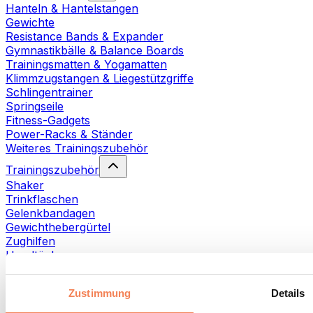
Hanteln & Hantelstangen
Gewichte
Resistance Bands & Expander
Gymnastikbälle & Balance Boards
Trainingsmatten & Yogamatten
Klimmzugstangen & Liegestützgriffe
Schlingentrainer
Springseile
Fitness-Gadgets
Power-Racks & Ständer
Weiteres Trainingszubehör
Trainingszubehör
Shaker
Trinkflaschen
Gelenkbandagen
Gewichthebergürtel
Zughilfen
Handtücher
Fitnesshandschuhe
Weiteres Trainingszubehör
Zustimmung
Details
Rehabilitationshilfen