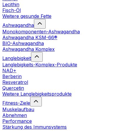
Lecithin
Fisch-Öl
Weitere gesunde Fette
Ashwagandha
Monokomponenten-Ashwagandha
Ashwagandha KSM-66®
BIO-Ashwagandha
Ashwagandha Komplex
Langlebigkeit
Langlebigkeits-Komplex-Produkte
NAD+
Berberin
Resveratrol
Quercetin
Weitere Langlebigkeitsprodukte
Fitness-Ziele
Muskelaufbau
Abnehmen
Performance
Stärkung des Immunsystems