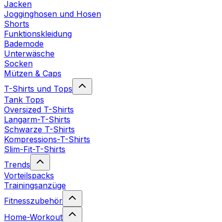
Jacken
Jogginghosen und Hosen
Shorts
Funktionskleidung
Bademode
Unterwäsche
Socken
Mützen & Caps
T-Shirts und Tops
Tank Tops
Oversized T-Shirts
Langarm-T-Shirts
Schwarze T-Shirts
Kompressions-T-Shirts
Slim-Fit-T-Shirts
Trends
Vorteilspacks
Trainingsanzüge
Fitnesszubehör
Home-Workout