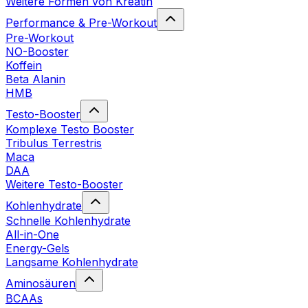
Weitere Formen von Kreatin
Performance & Pre-Workout
Pre-Workout
NO-Booster
Koffein
Beta Alanin
HMB
Testo-Booster
Komplexe Testo Booster
Tribulus Terrestris
Maca
DAA
Weitere Testo-Booster
Kohlenhydrate
Schnelle Kohlenhydrate
All-in-One
Energy-Gels
Langsame Kohlenhydrate
Aminosäuren
BCAAs