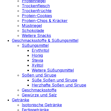
Proteinriegel
Trockenfleisch
Trockenfrüchte
Protein-Cookies
Protein-Chips & Kräcker
Müsliriegel
Schokolade
Weitere Snacks
Geschmacksstoffe & Süßungsmittel
Süßungsmittel
Erythritol
Honig
Stevia
Xylitol
Weitere Süßungsmittel
Soßen und Sirupe
Süße Soßen und Sirupe
Herzhafte Soßen und Sirupe
Geschmacksstoffe
Gewürze und Salz
Getränke
Isotonische Getränke
Fertiggetränke