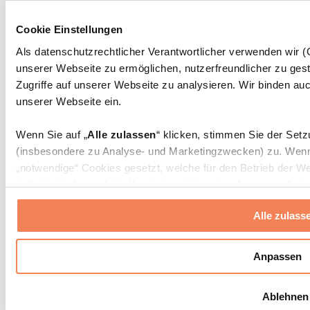
Massagepistolen
Massagegeräte
Cookie Einstellungen
Faszien- und Massagerollen
Weitere Rehabilitationshilfen
Als datenschutzrechtlicher Verantwortlicher verwenden wir
unserer Webseite zu ermöglichen, nutzerfreundlicher zu gest
Taschen & Rucksäcke
Essenstaschen und Meal-Prep-Zubehör
Zugriffe auf unserer Webseite zu analysieren. Wir binden auc
Sporttaschen
unserer Webseite ein.
Rucksäcke
Zubehör nach Aktivität
Wenn Sie auf „
Alle zulassen
“ klicken, stimmen Sie der Set
Laufen
(insbesondere zu Analyse- und Marketingzwecken) zu. Wenn 
Kampfsport
„notwendige“ Cookies gesetzt, welche für den Betrieb der We
Radfahren
individuelle Auswahl treffen, indem Sie unter „
Anpassen
“ ei
Yoga & Pilates
erlauben
“ klicken.
Kältetherapie
Alle zulass
Schwimmen
Wandern
Weitere Informationen über die Verarbeitung Ihrer Daten find
Cookies“ sowie in unserer
Datenschutzerklärung
.
Biohacking
Anpassen
Rotlichttherapie
Wasserfilter und Kannen
Sie können Ihre Einwilligung jederzeit in den
Cookie-Einstel
Ablehnen
widerrufen.
Mehr Info
Nachhaltiger Haushalt