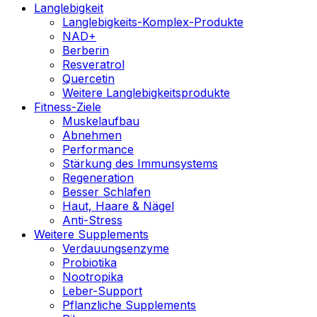
Langlebigkeit
Langlebigkeits-Komplex-Produkte
NAD+
Berberin
Resveratrol
Quercetin
Weitere Langlebigkeitsprodukte
Fitness-Ziele
Muskelaufbau
Abnehmen
Performance
Stärkung des Immunsystems
Regeneration
Besser Schlafen
Haut, Haare & Nägel
Anti-Stress
Weitere Supplements
Verdauungsenzyme
Probiotika
Nootropika
Leber-Support
Pflanzliche Supplements