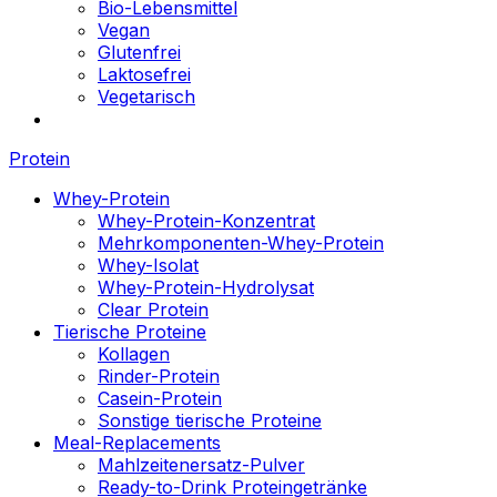
Bio-Lebensmittel
Vegan
Glutenfrei
Laktosefrei
Vegetarisch
Protein
Whey-Protein
Whey-Protein-Konzentrat
Mehrkomponenten-Whey-Protein
Whey-Isolat
Whey-Protein-Hydrolysat
Clear Protein
Tierische Proteine
Kollagen
Rinder-Protein
Casein-Protein
Sonstige tierische Proteine
Meal-Replacements
Mahlzeitenersatz-Pulver
Ready-to-Drink Proteingetränke