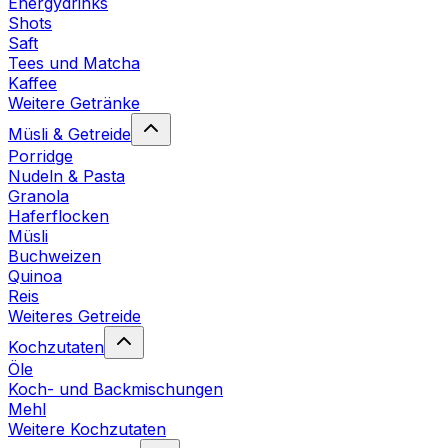
Energydrinks
Shots
Saft
Tees und Matcha
Kaffee
Weitere Getränke
Müsli & Getreide
Porridge
Nudeln & Pasta
Granola
Haferflocken
Müsli
Buchweizen
Quinoa
Reis
Weiteres Getreide
Kochzutaten
Öle
Koch- und Backmischungen
Mehl
Weitere Kochzutaten