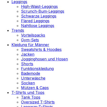
Leggings
High-Waist-Leggings
Scrunch-Bum-Leggings
Schwarze Leggings
Flared Leggings
Nahtlose Leggings
Trends
Vorteilspacks
Gym-Sets
Kleidung für Männer
Sweatshirts & Hoodies
Jacken
Jogginghosen und Hosen
Shorts
Funktionskleidung
Bademode
Unterwäsche
Socken
Mützen & Caps
T-Shirts und Tops
Tank Tops
Oversized T-Shirts
Langarm-T-Shirts