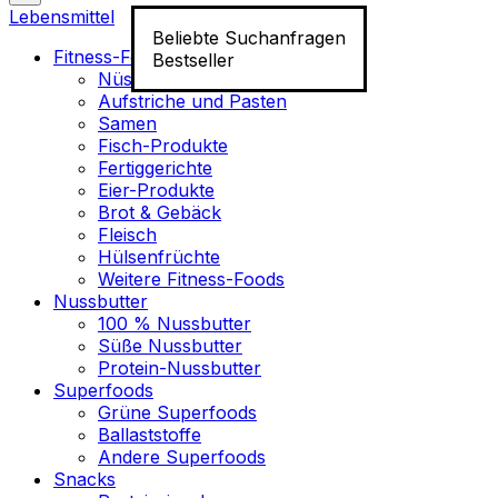
Lebensmittel
Beliebte Suchanfragen
Fitness-Food
Bestseller
Nüsse
Aufstriche und Pasten
Samen
Fisch-Produkte
Fertiggerichte
Eier-Produkte
Brot & Gebäck
Fleisch
Hülsenfrüchte
Weitere Fitness-Foods
Nussbutter
100 % Nussbutter
Süße Nussbutter
Protein-Nussbutter
Superfoods
Grüne Superfoods
Ballaststoffe
Andere Superfoods
Snacks