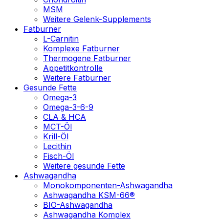
MSM
Weitere Gelenk-Supplements
Fatburner
L-Carnitin
Komplexe Fatburner
Thermogene Fatburner
Appetitkontrolle
Weitere Fatburner
Gesunde Fette
Omega-3
Omega-3-6-9
CLA & HCA
MCT-Öl
Krill-Öl
Lecithin
Fisch-Öl
Weitere gesunde Fette
Ashwagandha
Monokomponenten-Ashwagandha
Ashwagandha KSM-66®
BIO-Ashwagandha
Ashwagandha Komplex