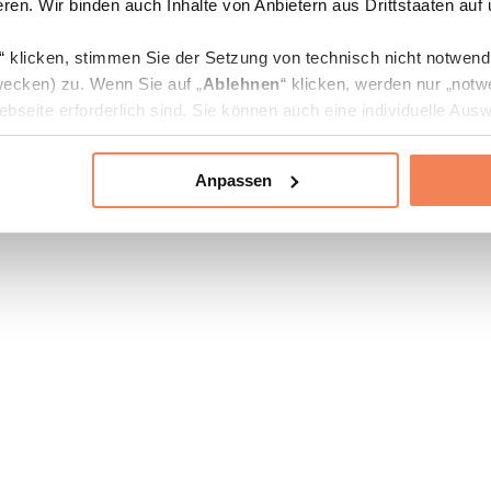
ren. Wir binden auch Inhalte von Anbietern aus Drittstaaten auf
“ klicken, stimmen Sie der Setzung von technisch nicht notwen
ecken) zu. Wenn Sie auf „
Ablehnen
“ klicken, werden nur „notw
bseite erforderlich sind. Sie können auch eine individuelle Ausw
rien an- oder abwählen und „
Auswahl erlauben
“ klicken.
Anpassen
ie Verarbeitung Ihrer Daten finden Sie in den Unterpunkten „Deta
zerklärung
.
jederzeit in den
Cookie-Einstellungen
auf unserer Webseite änd