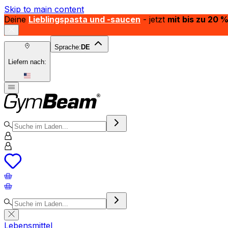
Skip to main content
Deine
Lieblingspasta und -saucen
- jetzt
mit bis zu 20 
Sprache:
DE
Liefern nach:
Lebensmittel