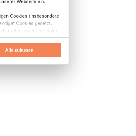
 unserer Webseite ein.
digen Cookies (insbesondere
endige“ Cookies gesetzt,
ahl treffen, indem Sie unter
Alle zulassen
ils“ und „Über Cookies“
ern oder widerrufen.
Mehr