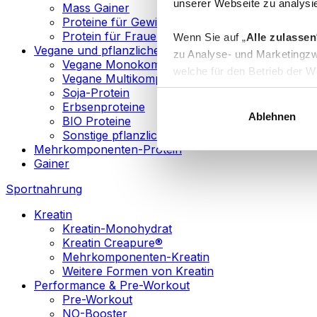
unserer Webseite zu analysie
Mass Gainer
Proteine für Gewichtsverlust
Protein für Frauen
Wenn Sie auf „
Alle zulassen
Vegane und pflanzliche Proteine
zu Analyse- und Marketingzw
Vegane Monokomponenten-Proteine
welche für den Betrieb der We
Vegane Multikomponenten-Proteine
„
Anpassen
“ einzelne Katego
Soja-Protein
Erbsenproteine
Ablehnen
BIO Proteine
Weitere Informationen über d
Sonstige pflanzliche Proteine
sowie in unserer
Datenschut
Mehrkomponenten-Protein
Gainer
Sie können Ihre Einwilligung 
Sportnahrung
Info
Kreatin
Kreatin-Monohydrat
Kreatin Creapure®
Mehrkomponenten-Kreatin
Weitere Formen von Kreatin
Performance & Pre-Workout
Pre-Workout
NO-Booster