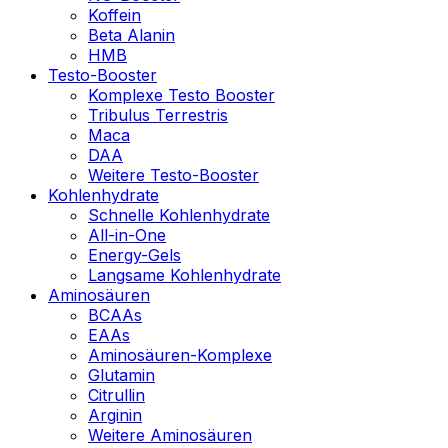
Koffein
Beta Alanin
HMB
Testo-Booster
Komplexe Testo Booster
Tribulus Terrestris
Maca
DAA
Weitere Testo-Booster
Kohlenhydrate
Schnelle Kohlenhydrate
All-in-One
Energy-Gels
Langsame Kohlenhydrate
Aminosäuren
BCAAs
EAAs
Aminosäuren-Komplexe
Glutamin
Citrullin
Arginin
Weitere Aminosäuren