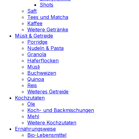
Shots
Saft
Tees und Matcha
Kaffee
Weitere Getränke
Müsli & Getreide
Porridge
Nudeln & Pasta
Granola
Haferflocken
Müsli
Buchweizen
Quinoa
Reis
Weiteres Getreide
Kochzutaten
Öle
Koch- und Backmischungen
Mehl
Weitere Kochzutaten
Ernährungsweise
Bio-Lebensmittel