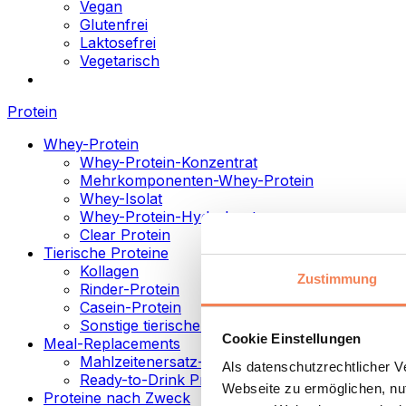
Vegan
Glutenfrei
Laktosefrei
Vegetarisch
Protein
Whey-Protein
Whey-Protein-Konzentrat
Mehrkomponenten-Whey-Protein
Whey-Isolat
Whey-Protein-Hydrolysat
Clear Protein
Tierische Proteine
Kollagen
Zustimmung
Rinder-Protein
Casein-Protein
Sonstige tierische Proteine
Cookie Einstellungen
Meal-Replacements
Mahlzeitenersatz-Pulver
Als datenschutzrechtlicher 
Ready-to-Drink Proteingetränke
Webseite zu ermöglichen, nut
Proteine nach Zweck