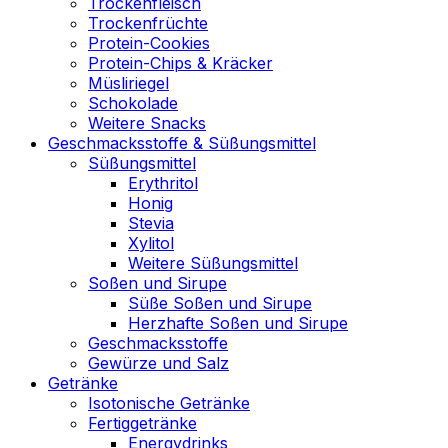
Trockenfleisch
Trockenfrüchte
Protein-Cookies
Protein-Chips & Kräcker
Müsliriegel
Schokolade
Weitere Snacks
Geschmacksstoffe & Süßungsmittel
Süßungsmittel
Erythritol
Honig
Stevia
Xylitol
Weitere Süßungsmittel
Soßen und Sirupe
Süße Soßen und Sirupe
Herzhafte Soßen und Sirupe
Geschmacksstoffe
Gewürze und Salz
Getränke
Isotonische Getränke
Fertiggetränke
Energydrinks