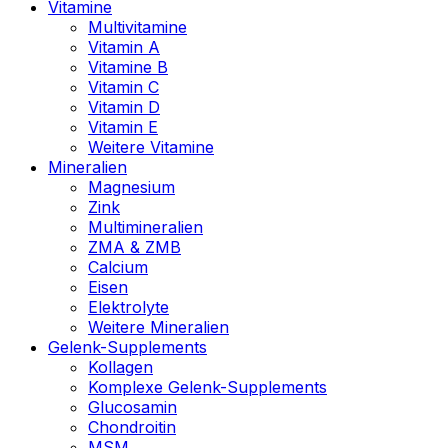
Vitamine
Multivitamine
Vitamin A
Vitamine B
Vitamin C
Vitamin D
Vitamin E
Weitere Vitamine
Mineralien
Magnesium
Zink
Multimineralien
ZMA & ZMB
Calcium
Eisen
Elektrolyte
Weitere Mineralien
Gelenk-Supplements
Kollagen
Komplexe Gelenk-Supplements
Glucosamin
Chondroitin
MSM