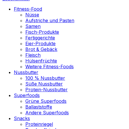
Fitness-Food
Nüsse
Aufstriche und Pasten
Samen
Fisch-Produkte
Fertiggerichte
Eier-Produkte
Brot & Gebäck
Fleisch
Hülsenfrüchte
Weitere Fitness-Foods
Nussbutter
100 % Nussbutter
Süße Nussbutter
Protein-Nussbutter
Superfoods
Grüne Superfoods
Ballaststoffe
Andere Superfoods
Snacks
Proteinriegel