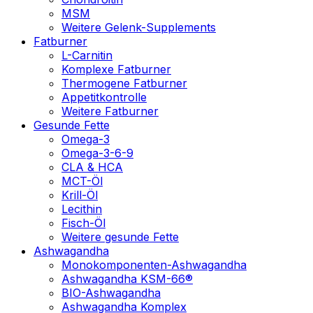
MSM
Weitere Gelenk-Supplements
Fatburner
L-Carnitin
Komplexe Fatburner
Thermogene Fatburner
Appetitkontrolle
Weitere Fatburner
Gesunde Fette
Omega-3
Omega-3-6-9
CLA & HCA
MCT-Öl
Krill-Öl
Lecithin
Fisch-Öl
Weitere gesunde Fette
Ashwagandha
Monokomponenten-Ashwagandha
Ashwagandha KSM-66®
BIO-Ashwagandha
Ashwagandha Komplex