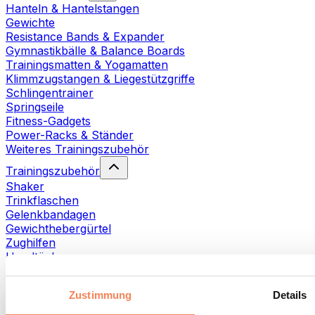
Hanteln & Hantelstangen
Gewichte
Resistance Bands & Expander
Gymnastikbälle & Balance Boards
Trainingsmatten & Yogamatten
Klimmzugstangen & Liegestützgriffe
Schlingentrainer
Springseile
Fitness-Gadgets
Power-Racks & Ständer
Weiteres Trainingszubehör
Trainingszubehör
Shaker
Trinkflaschen
Gelenkbandagen
Gewichthebergürtel
Zughilfen
Handtücher
Fitnesshandschuhe
Weiteres Trainingszubehör
Zustimmung
Details
Rehabilitationshilfen