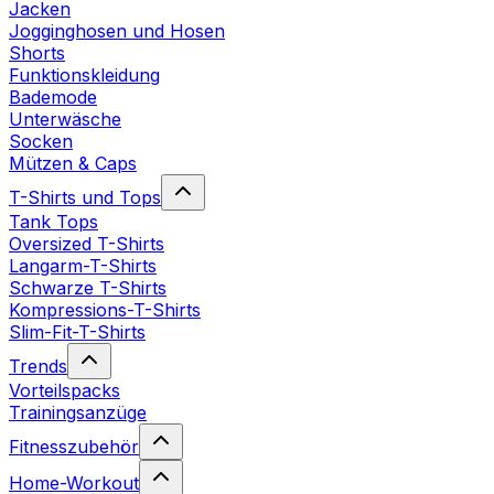
Jacken
Jogginghosen und Hosen
Shorts
Funktionskleidung
Bademode
Unterwäsche
Socken
Mützen & Caps
T-Shirts und Tops
Tank Tops
Oversized T-Shirts
Langarm-T-Shirts
Schwarze T-Shirts
Kompressions-T-Shirts
Slim-Fit-T-Shirts
Trends
Vorteilspacks
Trainingsanzüge
Fitnesszubehör
Home-Workout