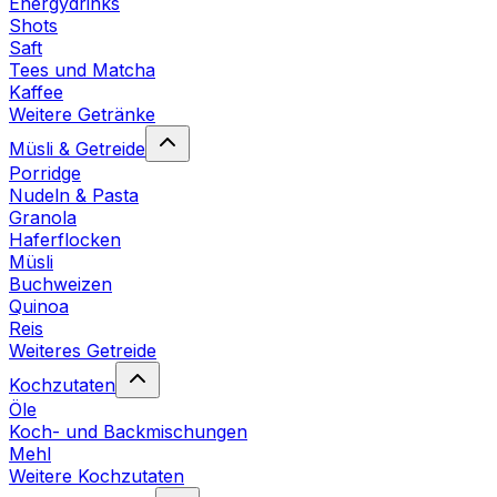
Energydrinks
Shots
Saft
Tees und Matcha
Kaffee
Weitere Getränke
Müsli & Getreide
Porridge
Nudeln & Pasta
Granola
Haferflocken
Müsli
Buchweizen
Quinoa
Reis
Weiteres Getreide
Kochzutaten
Öle
Koch- und Backmischungen
Mehl
Weitere Kochzutaten