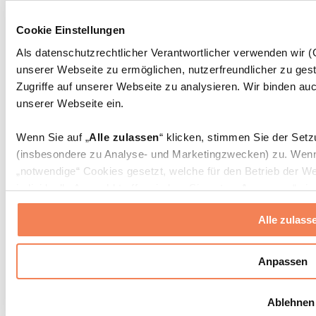
Massagepistolen
Massagegeräte
Cookie Einstellungen
Faszien- und Massagerollen
Weitere Rehabilitationshilfen
Als datenschutzrechtlicher Verantwortlicher verwenden wir
unserer Webseite zu ermöglichen, nutzerfreundlicher zu gest
Taschen & Rucksäcke
Essenstaschen und Meal-Prep-Zubehör
Zugriffe auf unserer Webseite zu analysieren. Wir binden auc
Sporttaschen
unserer Webseite ein.
Rucksäcke
Zubehör nach Aktivität
Wenn Sie auf „
Alle zulassen
“ klicken, stimmen Sie der Set
Laufen
(insbesondere zu Analyse- und Marketingzwecken) zu. Wenn 
Kampfsport
„notwendige“ Cookies gesetzt, welche für den Betrieb der We
Radfahren
individuelle Auswahl treffen, indem Sie unter „
Anpassen
“ ei
Yoga & Pilates
erlauben
“ klicken.
Kältetherapie
Alle zulass
Schwimmen
Wandern
Weitere Informationen über die Verarbeitung Ihrer Daten find
Cookies“ sowie in unserer
Datenschutzerklärung
.
Biohacking
Anpassen
Rotlichttherapie
Wasserfilter und Kannen
Sie können Ihre Einwilligung jederzeit in den
Cookie-Einstel
Ablehnen
widerrufen.
Mehr Info
Nachhaltiger Haushalt