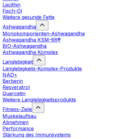
Lecithin
Fisch-Öl
Weitere gesunde Fette
Ashwagandha
Monokomponenten-Ashwagandha
Ashwagandha KSM-66®
BIO-Ashwagandha
Ashwagandha Komplex
Langlebigkeit
Langlebigkeits-Komplex-Produkte
NAD+
Berberin
Resveratrol
Quercetin
Weitere Langlebigkeitsprodukte
Fitness-Ziele
Muskelaufbau
Abnehmen
Performance
Stärkung des Immunsystems