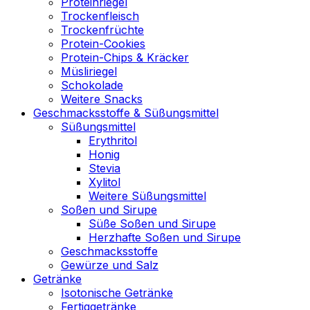
Proteinriegel
Trockenfleisch
Trockenfrüchte
Protein-Cookies
Protein-Chips & Kräcker
Müsliriegel
Schokolade
Weitere Snacks
Geschmacksstoffe & Süßungsmittel
Süßungsmittel
Erythritol
Honig
Stevia
Xylitol
Weitere Süßungsmittel
Soßen und Sirupe
Süße Soßen und Sirupe
Herzhafte Soßen und Sirupe
Geschmacksstoffe
Gewürze und Salz
Getränke
Isotonische Getränke
Fertiggetränke