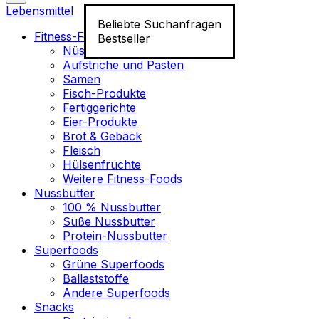
Lebensmittel
Beliebte Suchanfragen
Fitness-Food
Bestseller
Nüsse
Aufstriche und Pasten
Samen
Fisch-Produkte
Fertiggerichte
Eier-Produkte
Brot & Gebäck
Fleisch
Hülsenfrüchte
Weitere Fitness-Foods
Nussbutter
100 % Nussbutter
Süße Nussbutter
Protein-Nussbutter
Superfoods
Grüne Superfoods
Ballaststoffe
Andere Superfoods
Snacks