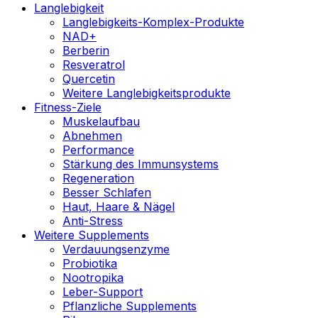
Langlebigkeit
Langlebigkeits-Komplex-Produkte
NAD+
Berberin
Resveratrol
Quercetin
Weitere Langlebigkeitsprodukte
Fitness-Ziele
Muskelaufbau
Abnehmen
Performance
Stärkung des Immunsystems
Regeneration
Besser Schlafen
Haut, Haare & Nägel
Anti-Stress
Weitere Supplements
Verdauungsenzyme
Probiotika
Nootropika
Leber-Support
Pflanzliche Supplements