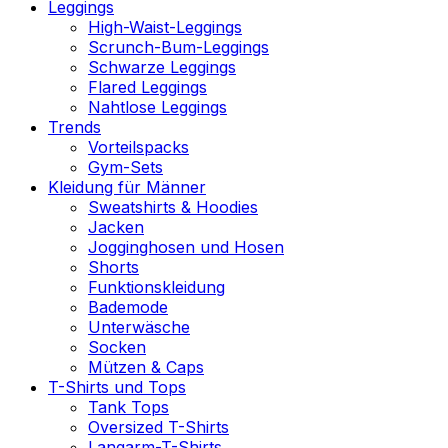
Leggings
High-Waist-Leggings
Scrunch-Bum-Leggings
Schwarze Leggings
Flared Leggings
Nahtlose Leggings
Trends
Vorteilspacks
Gym-Sets
Kleidung für Männer
Sweatshirts & Hoodies
Jacken
Jogginghosen und Hosen
Shorts
Funktionskleidung
Bademode
Unterwäsche
Socken
Mützen & Caps
T-Shirts und Tops
Tank Tops
Oversized T-Shirts
Langarm-T-Shirts