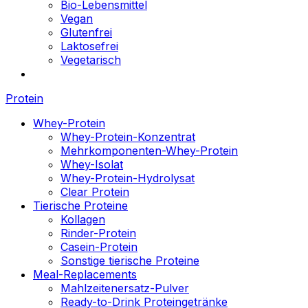
Bio-Lebensmittel
Vegan
Glutenfrei
Laktosefrei
Vegetarisch
Protein
Whey-Protein
Whey-Protein-Konzentrat
Mehrkomponenten-Whey-Protein
Whey-Isolat
Whey-Protein-Hydrolysat
Clear Protein
Tierische Proteine
Kollagen
Rinder-Protein
Casein-Protein
Sonstige tierische Proteine
Meal-Replacements
Mahlzeitenersatz-Pulver
Ready-to-Drink Proteingetränke