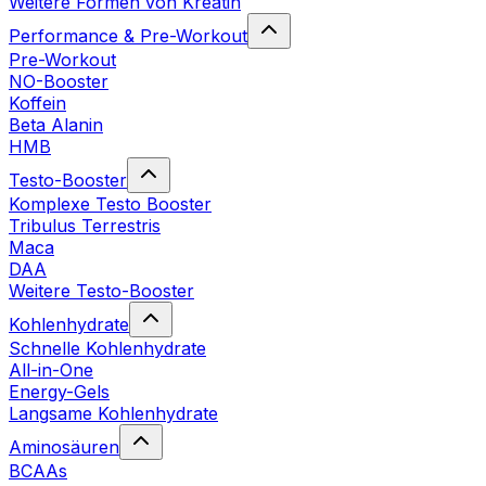
Weitere Formen von Kreatin
Performance & Pre-Workout
Pre-Workout
NO-Booster
Koffein
Beta Alanin
HMB
Testo-Booster
Komplexe Testo Booster
Tribulus Terrestris
Maca
DAA
Weitere Testo-Booster
Kohlenhydrate
Schnelle Kohlenhydrate
All-in-One
Energy-Gels
Langsame Kohlenhydrate
Aminosäuren
BCAAs