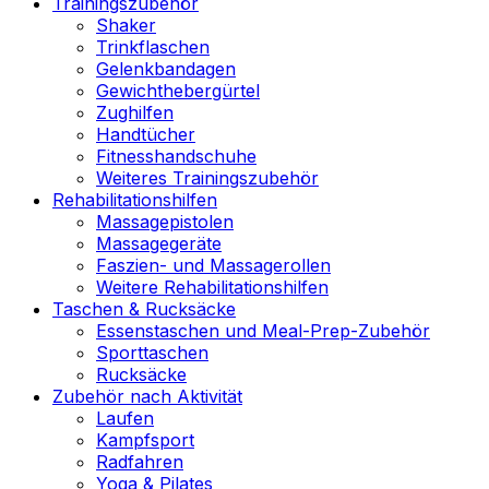
Trainingszubehör
Shaker
Trinkflaschen
Gelenkbandagen
Gewichthebergürtel
Zughilfen
Handtücher
Fitnesshandschuhe
Weiteres Trainingszubehör
Rehabilitationshilfen
Massagepistolen
Massagegeräte
Faszien- und Massagerollen
Weitere Rehabilitationshilfen
Taschen & Rucksäcke
Essenstaschen und Meal-Prep-Zubehör
Sporttaschen
Rucksäcke
Zubehör nach Aktivität
Laufen
Kampfsport
Radfahren
Yoga & Pilates