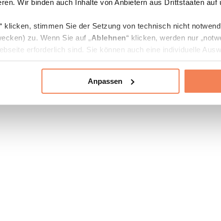
ren. Wir binden auch Inhalte von Anbietern aus Drittstaaten auf
“ klicken, stimmen Sie der Setzung von technisch nicht notwen
ecken) zu. Wenn Sie auf „
Ablehnen
“ klicken, werden nur „notw
bseite erforderlich sind. Sie können auch eine individuelle Ausw
rien an- oder abwählen und „
Auswahl erlauben
“ klicken.
Anpassen
ie Verarbeitung Ihrer Daten finden Sie in den Unterpunkten „Deta
zerklärung
.
jederzeit in den
Cookie-Einstellungen
auf unserer Webseite änd