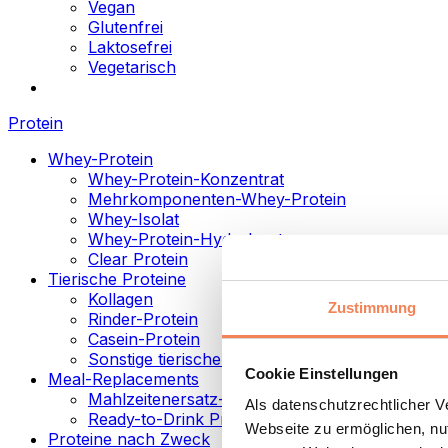
Vegan
Glutenfrei
Laktosefrei
Vegetarisch
Protein
Whey-Protein
Whey-Protein-Konzentrat
Mehrkomponenten-Whey-Protein
Whey-Isolat
Whey-Protein-Hydrolysat
Clear Protein
Tierische Proteine
Kollagen
Zustimmung
Rinder-Protein
Casein-Protein
Sonstige tierische Proteine
Cookie Einstellungen
Meal-Replacements
Mahlzeitenersatz-Pulver
Als datenschutzrechtlicher 
Ready-to-Drink Proteingetränke
Webseite zu ermöglichen, nut
Proteine nach Zweck