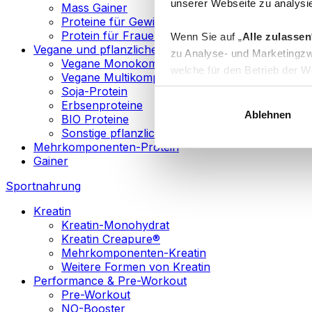
unserer Webseite zu analysie
Mass Gainer
Proteine für Gewichtsverlust
Protein für Frauen
Wenn Sie auf „
Alle zulassen
Vegane und pflanzliche Proteine
zu Analyse- und Marketingzw
Vegane Monokomponenten-Proteine
welche für den Betrieb der We
Vegane Multikomponenten-Proteine
„
Anpassen
“ einzelne Katego
Soja-Protein
Erbsenproteine
Ablehnen
BIO Proteine
Weitere Informationen über d
Sonstige pflanzliche Proteine
sowie in unserer
Datenschut
Mehrkomponenten-Protein
Gainer
Sie können Ihre Einwilligung 
Sportnahrung
Info
Kreatin
Kreatin-Monohydrat
Kreatin Creapure®
Mehrkomponenten-Kreatin
Weitere Formen von Kreatin
Performance & Pre-Workout
Pre-Workout
NO-Booster