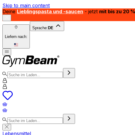
Skip to main content
Deine
Lieblingspasta und -saucen
- jetzt
mit bis zu 20 
Sprache:
DE
Liefern nach:
Lebensmittel