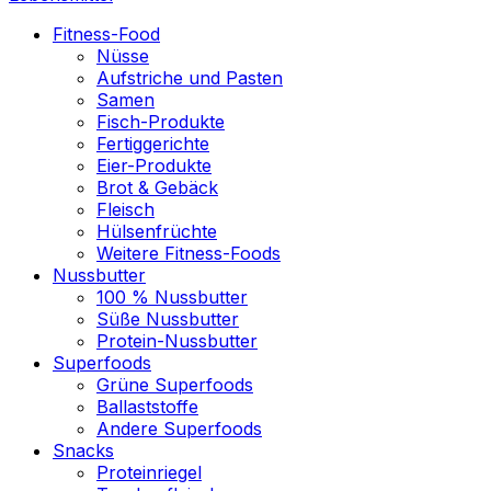
Fitness-Food
Nüsse
Aufstriche und Pasten
Samen
Fisch-Produkte
Fertiggerichte
Eier-Produkte
Brot & Gebäck
Fleisch
Hülsenfrüchte
Weitere Fitness-Foods
Nussbutter
100 % Nussbutter
Süße Nussbutter
Protein-Nussbutter
Superfoods
Grüne Superfoods
Ballaststoffe
Andere Superfoods
Snacks
Proteinriegel