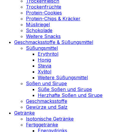
Trockenfleisch
Trockenfrüchte
Protein-Cookies
Protein-Chips & Kräcker
Müsliriegel
Schokolade
Weitere Snacks
Geschmacksstoffe & Süßungsmittel
Süßungsmittel
Erythritol
Honig
Stevia
Xylitol
Weitere Süßungsmittel
Soßen und Sirupe
Süße Soßen und Sirupe
Herzhafte Soßen und Sirupe
Geschmacksstoffe
Gewürze und Salz
Getränke
Isotonische Getränke
Fertiggetränke
Energydrinks