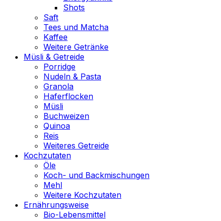
Shots
Saft
Tees und Matcha
Kaffee
Weitere Getränke
Müsli & Getreide
Porridge
Nudeln & Pasta
Granola
Haferflocken
Müsli
Buchweizen
Quinoa
Reis
Weiteres Getreide
Kochzutaten
Öle
Koch- und Backmischungen
Mehl
Weitere Kochzutaten
Ernährungsweise
Bio-Lebensmittel