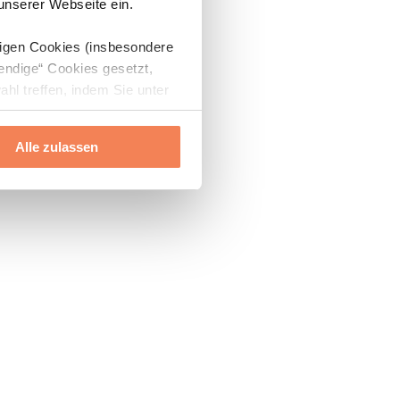
 unserer Webseite ein.
digen Cookies (insbesondere
endige“ Cookies gesetzt,
ahl treffen, indem Sie unter
Alle zulassen
ils“ und „Über Cookies“
ern oder widerrufen.
Mehr