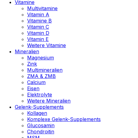
Vitamine
Multivitamine
Vitamin A
Vitamine B
Vitamin C
Vitamin D
Vitamin E
Weitere Vitamine
Mineralien
Magnesium
Zink
Multimineralien
ZMA & ZMB
Calcium
Eisen
Elektrolyte
Weitere Mineralien
Gelenk-Supplements
Kollagen
Komplexe Gelenk-Supplements
Glucosamin
Chondroitin
MSM