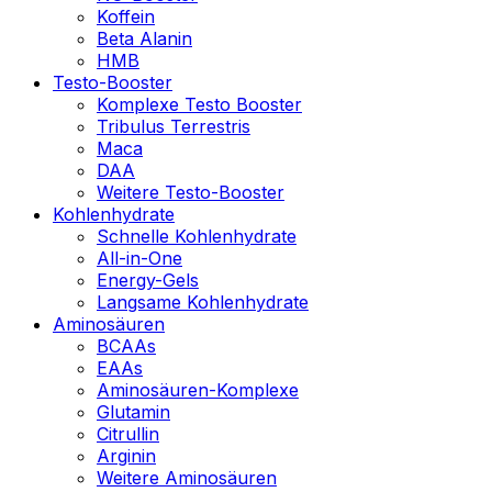
Koffein
Beta Alanin
HMB
Testo-Booster
Komplexe Testo Booster
Tribulus Terrestris
Maca
DAA
Weitere Testo-Booster
Kohlenhydrate
Schnelle Kohlenhydrate
All-in-One
Energy-Gels
Langsame Kohlenhydrate
Aminosäuren
BCAAs
EAAs
Aminosäuren-Komplexe
Glutamin
Citrullin
Arginin
Weitere Aminosäuren