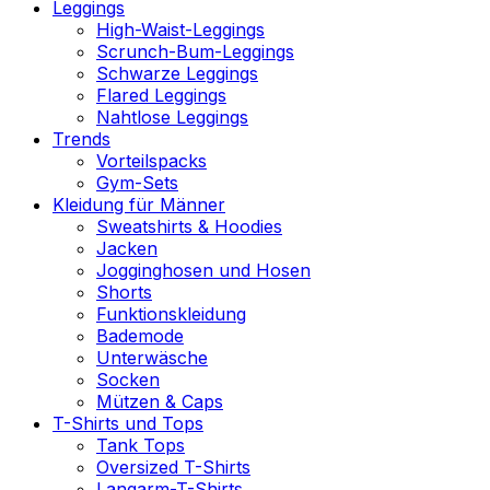
Leggings
High-Waist-Leggings
Scrunch-Bum-Leggings
Schwarze Leggings
Flared Leggings
Nahtlose Leggings
Trends
Vorteilspacks
Gym-Sets
Kleidung für Männer
Sweatshirts & Hoodies
Jacken
Jogginghosen und Hosen
Shorts
Funktionskleidung
Bademode
Unterwäsche
Socken
Mützen & Caps
T-Shirts und Tops
Tank Tops
Oversized T-Shirts
Langarm-T-Shirts