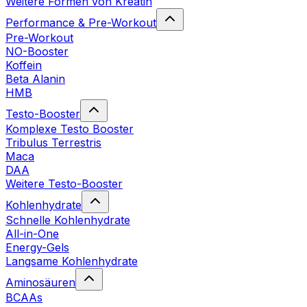
Weitere Formen von Kreatin
Performance & Pre-Workout
Pre-Workout
NO-Booster
Koffein
Beta Alanin
HMB
Testo-Booster
Komplexe Testo Booster
Tribulus Terrestris
Maca
DAA
Weitere Testo-Booster
Kohlenhydrate
Schnelle Kohlenhydrate
All-in-One
Energy-Gels
Langsame Kohlenhydrate
Aminosäuren
BCAAs