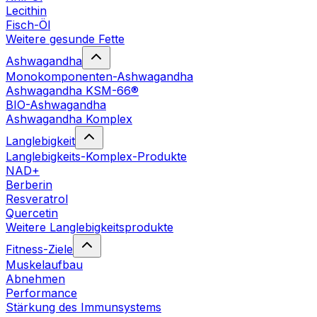
Lecithin
Fisch-Öl
Weitere gesunde Fette
Ashwagandha
Monokomponenten-Ashwagandha
Ashwagandha KSM-66®
BIO-Ashwagandha
Ashwagandha Komplex
Langlebigkeit
Langlebigkeits-Komplex-Produkte
NAD+
Berberin
Resveratrol
Quercetin
Weitere Langlebigkeitsprodukte
Fitness-Ziele
Muskelaufbau
Abnehmen
Performance
Stärkung des Immunsystems