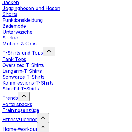
Jacken
Jogginghosen und Hosen
Shorts
Funktionskleidung
Bademode
Unterwäsche
Socken
Mützen & Caps
T-Shirts und Tops
Tank Tops
Oversized T-Shirts
Langarm-T-Shirts
Schwarze T-Shirts
Kompressions-T-Shirts
Slim-Fit-T-Shirts
Trends
Vorteilspacks
Trainingsanzüge
Fitnesszubehör
Home-Workout