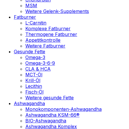
MSM
Weitere Gelenk-Supplements
Fatburner
L-Carnitin
Komplexe Fatburner
Thermogene Fatburner
Appetitkontrolle
Weitere Fatburner
Gesunde Fette
Omega-3
Omega-3-6-9
CLA & HCA
MCT-Öl
Krill-Öl
Lecithin
Fisch-Öl
Weitere gesunde Fette
Ashwagandha
Monokomponenten-Ashwagandha
Ashwagandha KSM-66®
BIO-Ashwagandha
Ashwagandha Komplex