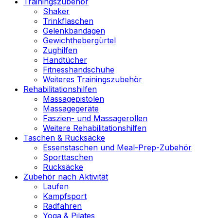
Trainingszubehör
Shaker
Trinkflaschen
Gelenkbandagen
Gewichthebergürtel
Zughilfen
Handtücher
Fitnesshandschuhe
Weiteres Trainingszubehör
Rehabilitationshilfen
Massagepistolen
Massagegeräte
Faszien- und Massagerollen
Weitere Rehabilitationshilfen
Taschen & Rucksäcke
Essenstaschen und Meal-Prep-Zubehör
Sporttaschen
Rucksäcke
Zubehör nach Aktivität
Laufen
Kampfsport
Radfahren
Yoga & Pilates