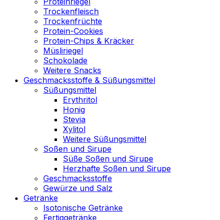
Proteinriegel
Trockenfleisch
Trockenfrüchte
Protein-Cookies
Protein-Chips & Kräcker
Müsliriegel
Schokolade
Weitere Snacks
Geschmacksstoffe & Süßungsmittel
Süßungsmittel
Erythritol
Honig
Stevia
Xylitol
Weitere Süßungsmittel
Soßen und Sirupe
Süße Soßen und Sirupe
Herzhafte Soßen und Sirupe
Geschmacksstoffe
Gewürze und Salz
Getränke
Isotonische Getränke
Fertiggetränke