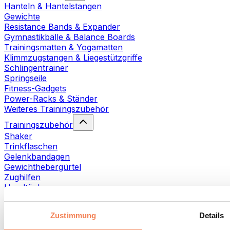
Hanteln & Hantelstangen
Gewichte
Resistance Bands & Expander
Gymnastikbälle & Balance Boards
Trainingsmatten & Yogamatten
Klimmzugstangen & Liegestützgriffe
Schlingentrainer
Springseile
Fitness-Gadgets
Power-Racks & Ständer
Weiteres Trainingszubehör
Trainingszubehör
Shaker
Trinkflaschen
Gelenkbandagen
Gewichthebergürtel
Zughilfen
Handtücher
Fitnesshandschuhe
Weiteres Trainingszubehör
Zustimmung
Details
Rehabilitationshilfen