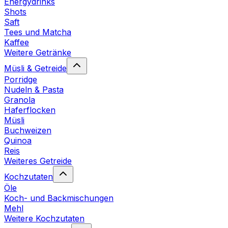
Energydrinks
Shots
Saft
Tees und Matcha
Kaffee
Weitere Getränke
Müsli & Getreide
Porridge
Nudeln & Pasta
Granola
Haferflocken
Müsli
Buchweizen
Quinoa
Reis
Weiteres Getreide
Kochzutaten
Öle
Koch- und Backmischungen
Mehl
Weitere Kochzutaten