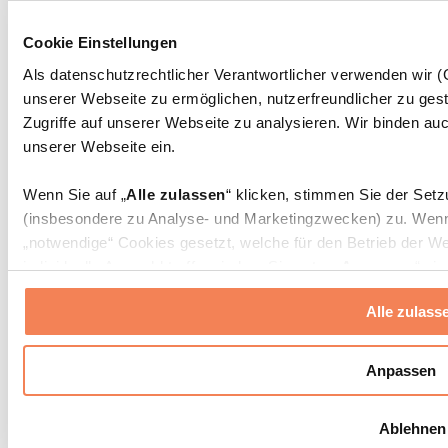
Massagepistolen
Massagegeräte
Cookie Einstellungen
Faszien- und Massagerollen
Weitere Rehabilitationshilfen
Als datenschutzrechtlicher Verantwortlicher verwenden wir
unserer Webseite zu ermöglichen, nutzerfreundlicher zu gest
Taschen & Rucksäcke
Essenstaschen und Meal-Prep-Zubehör
Zugriffe auf unserer Webseite zu analysieren. Wir binden auc
Sporttaschen
unserer Webseite ein.
Rucksäcke
Zubehör nach Aktivität
Wenn Sie auf „
Alle zulassen
“ klicken, stimmen Sie der Set
Laufen
(insbesondere zu Analyse- und Marketingzwecken) zu. Wenn 
Kampfsport
„notwendige“ Cookies gesetzt, welche für den Betrieb der We
Radfahren
individuelle Auswahl treffen, indem Sie unter „
Anpassen
“ ei
Yoga & Pilates
erlauben
“ klicken.
Kältetherapie
Alle zulass
Schwimmen
Wandern
Weitere Informationen über die Verarbeitung Ihrer Daten find
Cookies“ sowie in unserer
Datenschutzerklärung
.
Biohacking
Anpassen
Rotlichttherapie
Wasserfilter und Kannen
Sie können Ihre Einwilligung jederzeit in den
Cookie-Einstel
Ablehnen
widerrufen.
Mehr Info
Nachhaltiger Haushalt