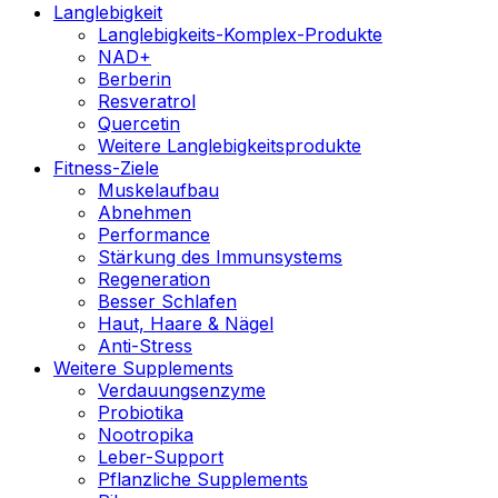
Langlebigkeit
Langlebigkeits-Komplex-Produkte
NAD+
Berberin
Resveratrol
Quercetin
Weitere Langlebigkeitsprodukte
Fitness-Ziele
Muskelaufbau
Abnehmen
Performance
Stärkung des Immunsystems
Regeneration
Besser Schlafen
Haut, Haare & Nägel
Anti-Stress
Weitere Supplements
Verdauungsenzyme
Probiotika
Nootropika
Leber-Support
Pflanzliche Supplements