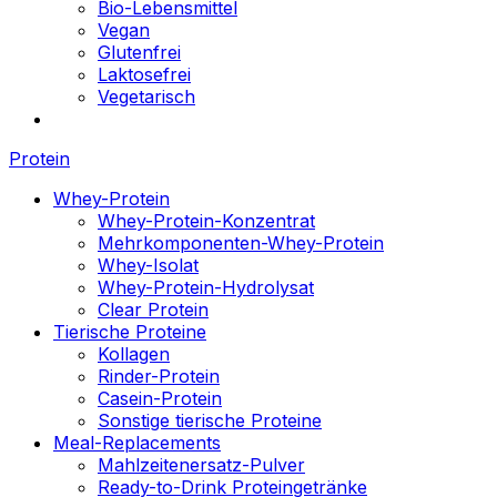
Bio-Lebensmittel
Vegan
Glutenfrei
Laktosefrei
Vegetarisch
Protein
Whey-Protein
Whey-Protein-Konzentrat
Mehrkomponenten-Whey-Protein
Whey-Isolat
Whey-Protein-Hydrolysat
Clear Protein
Tierische Proteine
Kollagen
Rinder-Protein
Casein-Protein
Sonstige tierische Proteine
Meal-Replacements
Mahlzeitenersatz-Pulver
Ready-to-Drink Proteingetränke