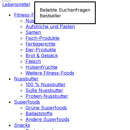
Lebensmittel
Beliebte Suchanfragen
Fitness-Food
Bestseller
Nüsse
Aufstriche und Pasten
Samen
Fisch-Produkte
Fertiggerichte
Eier-Produkte
Brot & Gebäck
Fleisch
Hülsenfrüchte
Weitere Fitness-Foods
Nussbutter
100 % Nussbutter
Süße Nussbutter
Protein-Nussbutter
Superfoods
Grüne Superfoods
Ballaststoffe
Andere Superfoods
Snacks