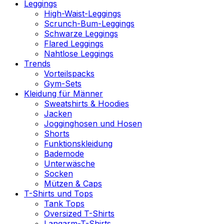
Leggings
High-Waist-Leggings
Scrunch-Bum-Leggings
Schwarze Leggings
Flared Leggings
Nahtlose Leggings
Trends
Vorteilspacks
Gym-Sets
Kleidung für Männer
Sweatshirts & Hoodies
Jacken
Jogginghosen und Hosen
Shorts
Funktionskleidung
Bademode
Unterwäsche
Socken
Mützen & Caps
T-Shirts und Tops
Tank Tops
Oversized T-Shirts
Langarm-T-Shirts