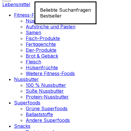
Lebensmittel
Beliebte Suchanfragen
Fitness-Food
Bestseller
Nüsse
Aufstriche und Pasten
Samen
Fisch-Produkte
Fertiggerichte
Eier-Produkte
Brot & Gebäck
Fleisch
Hülsenfrüchte
Weitere Fitness-Foods
Nussbutter
100 % Nussbutter
Süße Nussbutter
Protein-Nussbutter
Superfoods
Grüne Superfoods
Ballaststoffe
Andere Superfoods
Snacks