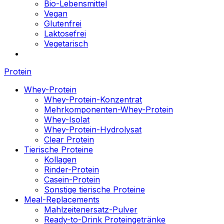
Bio-Lebensmittel
Vegan
Glutenfrei
Laktosefrei
Vegetarisch
Protein
Whey-Protein
Whey-Protein-Konzentrat
Mehrkomponenten-Whey-Protein
Whey-Isolat
Whey-Protein-Hydrolysat
Clear Protein
Tierische Proteine
Kollagen
Rinder-Protein
Casein-Protein
Sonstige tierische Proteine
Meal-Replacements
Mahlzeitenersatz-Pulver
Ready-to-Drink Proteingetränke