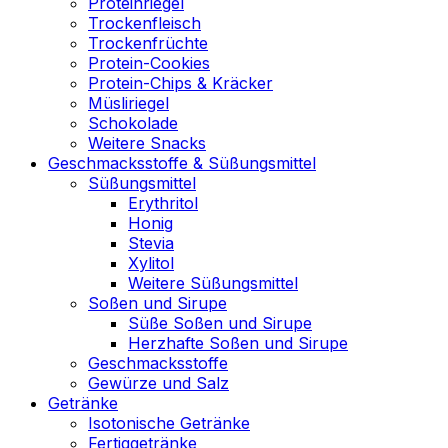
Proteinriegel
Trockenfleisch
Trockenfrüchte
Protein-Cookies
Protein-Chips & Kräcker
Müsliriegel
Schokolade
Weitere Snacks
Geschmacksstoffe & Süßungsmittel
Süßungsmittel
Erythritol
Honig
Stevia
Xylitol
Weitere Süßungsmittel
Soßen und Sirupe
Süße Soßen und Sirupe
Herzhafte Soßen und Sirupe
Geschmacksstoffe
Gewürze und Salz
Getränke
Isotonische Getränke
Fertiggetränke