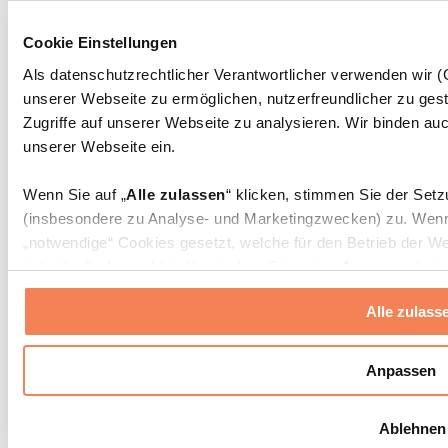
Massagepistolen
Massagegeräte
Cookie Einstellungen
Faszien- und Massagerollen
Weitere Rehabilitationshilfen
Als datenschutzrechtlicher Verantwortlicher verwenden wir
unserer Webseite zu ermöglichen, nutzerfreundlicher zu gest
Taschen & Rucksäcke
Essenstaschen und Meal-Prep-Zubehör
Zugriffe auf unserer Webseite zu analysieren. Wir binden auc
Sporttaschen
unserer Webseite ein.
Rucksäcke
Zubehör nach Aktivität
Wenn Sie auf „
Alle zulassen
“ klicken, stimmen Sie der Set
Laufen
(insbesondere zu Analyse- und Marketingzwecken) zu. Wenn 
Kampfsport
„notwendige“ Cookies gesetzt, welche für den Betrieb der We
Radfahren
individuelle Auswahl treffen, indem Sie unter „
Anpassen
“ ei
Yoga & Pilates
erlauben
“ klicken.
Kältetherapie
Alle zulass
Schwimmen
Wandern
Weitere Informationen über die Verarbeitung Ihrer Daten find
Cookies“ sowie in unserer
Datenschutzerklärung
.
Biohacking
Anpassen
Rotlichttherapie
Wasserfilter und Kannen
Sie können Ihre Einwilligung jederzeit in den
Cookie-Einstel
Ablehnen
widerrufen.
Mehr Info
Nachhaltiger Haushalt