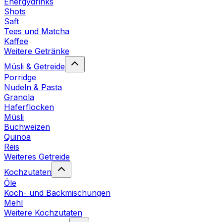
Energydrinks
Shots
Saft
Tees und Matcha
Kaffee
Weitere Getränke
Müsli & Getreide
Porridge
Nudeln & Pasta
Granola
Haferflocken
Müsli
Buchweizen
Quinoa
Reis
Weiteres Getreide
Kochzutaten
Öle
Koch- und Backmischungen
Mehl
Weitere Kochzutaten