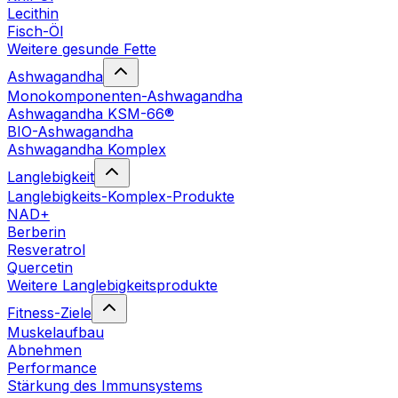
Lecithin
Fisch-Öl
Weitere gesunde Fette
Ashwagandha
Monokomponenten-Ashwagandha
Ashwagandha KSM-66®
BIO-Ashwagandha
Ashwagandha Komplex
Langlebigkeit
Langlebigkeits-Komplex-Produkte
NAD+
Berberin
Resveratrol
Quercetin
Weitere Langlebigkeitsprodukte
Fitness-Ziele
Muskelaufbau
Abnehmen
Performance
Stärkung des Immunsystems