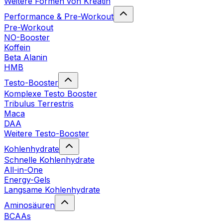
Weitere Formen von Kreatin
Performance & Pre-Workout
Pre-Workout
NO-Booster
Koffein
Beta Alanin
HMB
Testo-Booster
Komplexe Testo Booster
Tribulus Terrestris
Maca
DAA
Weitere Testo-Booster
Kohlenhydrate
Schnelle Kohlenhydrate
All-in-One
Energy-Gels
Langsame Kohlenhydrate
Aminosäuren
BCAAs