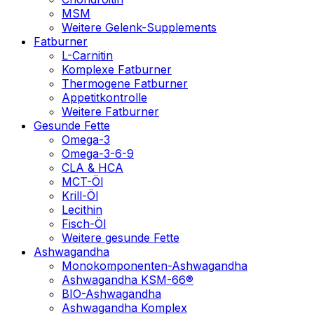
MSM
Weitere Gelenk-Supplements
Fatburner
L-Carnitin
Komplexe Fatburner
Thermogene Fatburner
Appetitkontrolle
Weitere Fatburner
Gesunde Fette
Omega-3
Omega-3-6-9
CLA & HCA
MCT-Öl
Krill-Öl
Lecithin
Fisch-Öl
Weitere gesunde Fette
Ashwagandha
Monokomponenten-Ashwagandha
Ashwagandha KSM-66®
BIO-Ashwagandha
Ashwagandha Komplex