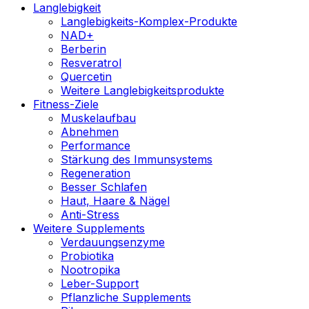
Langlebigkeit
Langlebigkeits-Komplex-Produkte
NAD+
Berberin
Resveratrol
Quercetin
Weitere Langlebigkeitsprodukte
Fitness-Ziele
Muskelaufbau
Abnehmen
Performance
Stärkung des Immunsystems
Regeneration
Besser Schlafen
Haut, Haare & Nägel
Anti-Stress
Weitere Supplements
Verdauungsenzyme
Probiotika
Nootropika
Leber-Support
Pflanzliche Supplements