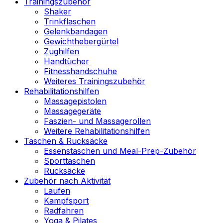
Trainingszubehör
Shaker
Trinkflaschen
Gelenkbandagen
Gewichthebergürtel
Zughilfen
Handtücher
Fitnesshandschuhe
Weiteres Trainingszubehör
Rehabilitationshilfen
Massagepistolen
Massagegeräte
Faszien- und Massagerollen
Weitere Rehabilitationshilfen
Taschen & Rucksäcke
Essenstaschen und Meal-Prep-Zubehör
Sporttaschen
Rucksäcke
Zubehör nach Aktivität
Laufen
Kampfsport
Radfahren
Yoga & Pilates