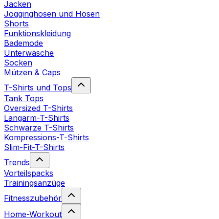
Jacken
Jogginghosen und Hosen
Shorts
Funktionskleidung
Bademode
Unterwäsche
Socken
Mützen & Caps
T-Shirts und Tops
Tank Tops
Oversized T-Shirts
Langarm-T-Shirts
Schwarze T-Shirts
Kompressions-T-Shirts
Slim-Fit-T-Shirts
Trends
Vorteilspacks
Trainingsanzüge
Fitnesszubehör
Home-Workout