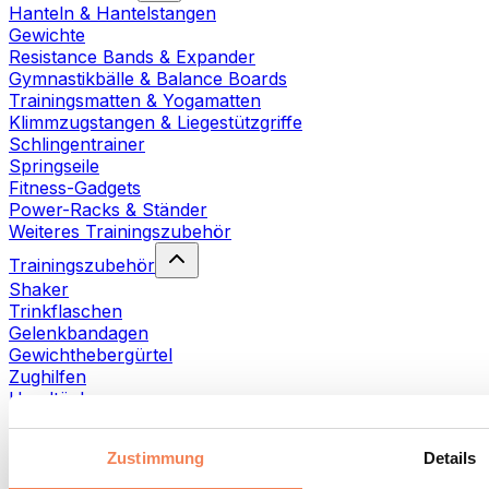
Hanteln & Hantelstangen
Gewichte
Resistance Bands & Expander
Gymnastikbälle & Balance Boards
Trainingsmatten & Yogamatten
Klimmzugstangen & Liegestützgriffe
Schlingentrainer
Springseile
Fitness-Gadgets
Power-Racks & Ständer
Weiteres Trainingszubehör
Trainingszubehör
Shaker
Trinkflaschen
Gelenkbandagen
Gewichthebergürtel
Zughilfen
Handtücher
Fitnesshandschuhe
Weiteres Trainingszubehör
Zustimmung
Details
Rehabilitationshilfen