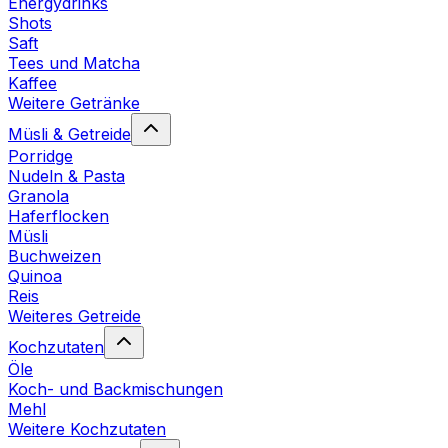
Energydrinks
Shots
Saft
Tees und Matcha
Kaffee
Weitere Getränke
Müsli & Getreide
Porridge
Nudeln & Pasta
Granola
Haferflocken
Müsli
Buchweizen
Quinoa
Reis
Weiteres Getreide
Kochzutaten
Öle
Koch- und Backmischungen
Mehl
Weitere Kochzutaten