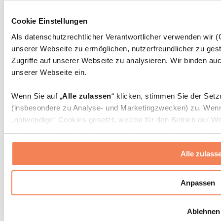
Massagepistolen
Massagegeräte
Cookie Einstellungen
Faszien- und Massagerollen
Weitere Rehabilitationshilfen
Als datenschutzrechtlicher Verantwortlicher verwenden wir
unserer Webseite zu ermöglichen, nutzerfreundlicher zu gest
Taschen & Rucksäcke
Essenstaschen und Meal-Prep-Zubehör
Zugriffe auf unserer Webseite zu analysieren. Wir binden auc
Sporttaschen
unserer Webseite ein.
Rucksäcke
Zubehör nach Aktivität
Wenn Sie auf „
Alle zulassen
“ klicken, stimmen Sie der Set
Laufen
(insbesondere zu Analyse- und Marketingzwecken) zu. Wenn 
Kampfsport
„notwendige“ Cookies gesetzt, welche für den Betrieb der We
Radfahren
individuelle Auswahl treffen, indem Sie unter „
Anpassen
“ ei
Yoga & Pilates
erlauben
“ klicken.
Kältetherapie
Alle zulass
Schwimmen
Wandern
Weitere Informationen über die Verarbeitung Ihrer Daten find
Cookies“ sowie in unserer
Datenschutzerklärung
.
Biohacking
Anpassen
Rotlichttherapie
Wasserfilter und Kannen
Sie können Ihre Einwilligung jederzeit in den
Cookie-Einstel
Ablehnen
widerrufen.
Mehr Info
Nachhaltiger Haushalt