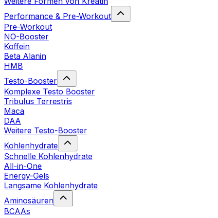
Weitere Formen von Kreatin
Performance & Pre-Workout
Pre-Workout
NO-Booster
Koffein
Beta Alanin
HMB
Testo-Booster
Komplexe Testo Booster
Tribulus Terrestris
Maca
DAA
Weitere Testo-Booster
Kohlenhydrate
Schnelle Kohlenhydrate
All-in-One
Energy-Gels
Langsame Kohlenhydrate
Aminosäuren
BCAAs