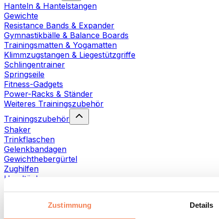
Hanteln & Hantelstangen
Gewichte
Resistance Bands & Expander
Gymnastikbälle & Balance Boards
Trainingsmatten & Yogamatten
Klimmzugstangen & Liegestützgriffe
Schlingentrainer
Springseile
Fitness-Gadgets
Power-Racks & Ständer
Weiteres Trainingszubehör
Trainingszubehör
Shaker
Trinkflaschen
Gelenkbandagen
Gewichthebergürtel
Zughilfen
Handtücher
Fitnesshandschuhe
Weiteres Trainingszubehör
Zustimmung
Details
Rehabilitationshilfen