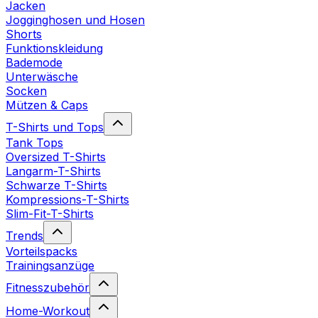
Jacken
Jogginghosen und Hosen
Shorts
Funktionskleidung
Bademode
Unterwäsche
Socken
Mützen & Caps
T-Shirts und Tops
Tank Tops
Oversized T-Shirts
Langarm-T-Shirts
Schwarze T-Shirts
Kompressions-T-Shirts
Slim-Fit-T-Shirts
Trends
Vorteilspacks
Trainingsanzüge
Fitnesszubehör
Home-Workout