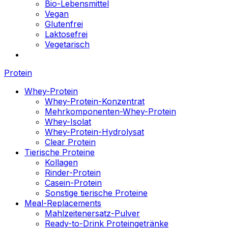
Bio-Lebensmittel
Vegan
Glutenfrei
Laktosefrei
Vegetarisch
Protein
Whey-Protein
Whey-Protein-Konzentrat
Mehrkomponenten-Whey-Protein
Whey-Isolat
Whey-Protein-Hydrolysat
Clear Protein
Tierische Proteine
Kollagen
Rinder-Protein
Casein-Protein
Sonstige tierische Proteine
Meal-Replacements
Mahlzeitenersatz-Pulver
Ready-to-Drink Proteingetränke