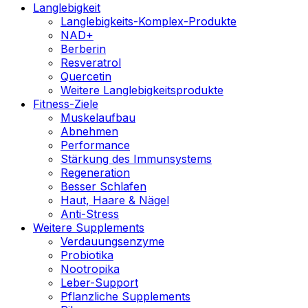
Langlebigkeit
Langlebigkeits-Komplex-Produkte
NAD+
Berberin
Resveratrol
Quercetin
Weitere Langlebigkeitsprodukte
Fitness-Ziele
Muskelaufbau
Abnehmen
Performance
Stärkung des Immunsystems
Regeneration
Besser Schlafen
Haut, Haare & Nägel
Anti-Stress
Weitere Supplements
Verdauungsenzyme
Probiotika
Nootropika
Leber-Support
Pflanzliche Supplements