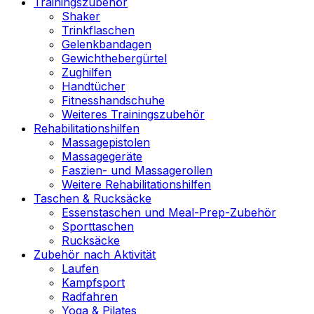
Trainingszubehör
Shaker
Trinkflaschen
Gelenkbandagen
Gewichthebergürtel
Zughilfen
Handtücher
Fitnesshandschuhe
Weiteres Trainingszubehör
Rehabilitationshilfen
Massagepistolen
Massagegeräte
Faszien- und Massagerollen
Weitere Rehabilitationshilfen
Taschen & Rucksäcke
Essenstaschen und Meal-Prep-Zubehör
Sporttaschen
Rucksäcke
Zubehör nach Aktivität
Laufen
Kampfsport
Radfahren
Yoga & Pilates