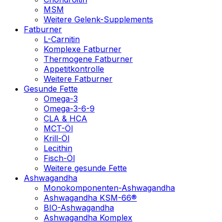
MSM
Weitere Gelenk-Supplements
Fatburner
L-Carnitin
Komplexe Fatburner
Thermogene Fatburner
Appetitkontrolle
Weitere Fatburner
Gesunde Fette
Omega-3
Omega-3-6-9
CLA & HCA
MCT-Öl
Krill-Öl
Lecithin
Fisch-Öl
Weitere gesunde Fette
Ashwagandha
Monokomponenten-Ashwagandha
Ashwagandha KSM-66®
BIO-Ashwagandha
Ashwagandha Komplex