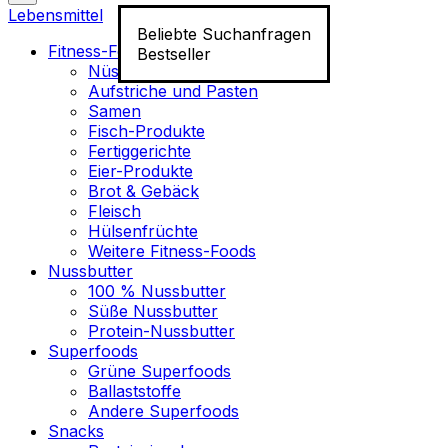
Lebensmittel
Beliebte Suchanfragen
Fitness-Food
Bestseller
Nüsse
Aufstriche und Pasten
Samen
Fisch-Produkte
Fertiggerichte
Eier-Produkte
Brot & Gebäck
Fleisch
Hülsenfrüchte
Weitere Fitness-Foods
Nussbutter
100 % Nussbutter
Süße Nussbutter
Protein-Nussbutter
Superfoods
Grüne Superfoods
Ballaststoffe
Andere Superfoods
Snacks