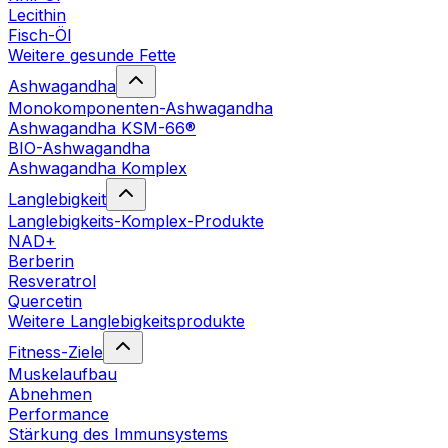
Lecithin
Fisch-Öl
Weitere gesunde Fette
Ashwagandha
Monokomponenten-Ashwagandha
Ashwagandha KSM-66®
BIO-Ashwagandha
Ashwagandha Komplex
Langlebigkeit
Langlebigkeits-Komplex-Produkte
NAD+
Berberin
Resveratrol
Quercetin
Weitere Langlebigkeitsprodukte
Fitness-Ziele
Muskelaufbau
Abnehmen
Performance
Stärkung des Immunsystems