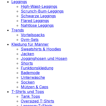
Leggings
High-Waist-Leggings
Scrunch-Bum-Leggings
Schwarze Leggings
Flared Leggings
Nahtlose Leggings
Trends
Vorteilspacks
Gym-Sets
Kleidung für Männer
Sweatshirts & Hoodies
Jacken
Jogginghosen und Hosen
Shorts
Funktionskleidung
Bademode
Unterwäsche
Socken
Mützen & Caps
T-Shirts und Tops
Tank Tops
Oversized T-Shirts
Langarm-T-Shirts