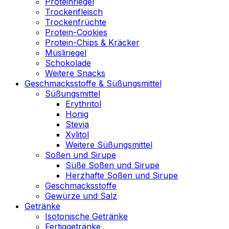
Proteinriegel
Trockenfleisch
Trockenfrüchte
Protein-Cookies
Protein-Chips & Kräcker
Müsliriegel
Schokolade
Weitere Snacks
Geschmacksstoffe & Süßungsmittel
Süßungsmittel
Erythritol
Honig
Stevia
Xylitol
Weitere Süßungsmittel
Soßen und Sirupe
Süße Soßen und Sirupe
Herzhafte Soßen und Sirupe
Geschmacksstoffe
Gewürze und Salz
Getränke
Isotonische Getränke
Fertiggetränke