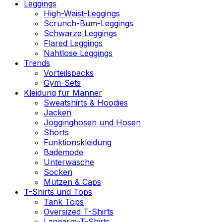
Leggings
High-Waist-Leggings
Scrunch-Bum-Leggings
Schwarze Leggings
Flared Leggings
Nahtlose Leggings
Trends
Vorteilspacks
Gym-Sets
Kleidung für Männer
Sweatshirts & Hoodies
Jacken
Jogginghosen und Hosen
Shorts
Funktionskleidung
Bademode
Unterwäsche
Socken
Mützen & Caps
T-Shirts und Tops
Tank Tops
Oversized T-Shirts
Langarm-T-Shirts