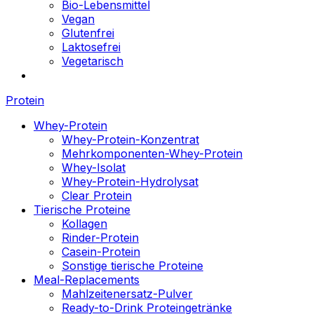
Bio-Lebensmittel
Vegan
Glutenfrei
Laktosefrei
Vegetarisch
Protein
Whey-Protein
Whey-Protein-Konzentrat
Mehrkomponenten-Whey-Protein
Whey-Isolat
Whey-Protein-Hydrolysat
Clear Protein
Tierische Proteine
Kollagen
Rinder-Protein
Casein-Protein
Sonstige tierische Proteine
Meal-Replacements
Mahlzeitenersatz-Pulver
Ready-to-Drink Proteingetränke