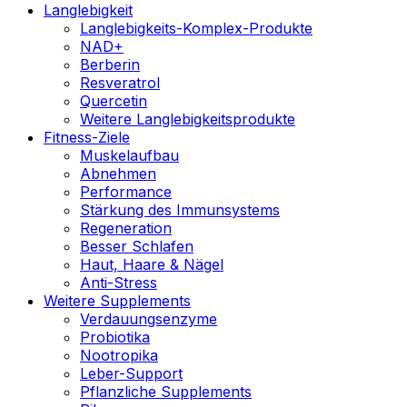
Langlebigkeit
Langlebigkeits-Komplex-Produkte
NAD+
Berberin
Resveratrol
Quercetin
Weitere Langlebigkeitsprodukte
Fitness-Ziele
Muskelaufbau
Abnehmen
Performance
Stärkung des Immunsystems
Regeneration
Besser Schlafen
Haut, Haare & Nägel
Anti-Stress
Weitere Supplements
Verdauungsenzyme
Probiotika
Nootropika
Leber-Support
Pflanzliche Supplements