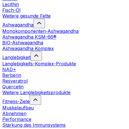
Lecithin
Fisch-Öl
Weitere gesunde Fette
Ashwagandha
Monokomponenten-Ashwagandha
Ashwagandha KSM-66®
BIO-Ashwagandha
Ashwagandha Komplex
Langlebigkeit
Langlebigkeits-Komplex-Produkte
NAD+
Berberin
Resveratrol
Quercetin
Weitere Langlebigkeitsprodukte
Fitness-Ziele
Muskelaufbau
Abnehmen
Performance
Stärkung des Immunsystems