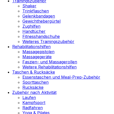
Trainingszubehör
Shaker
Trinkflaschen
Gelenkbandagen
Gewichthebergürtel
Zughilfen
Handtücher
Fitnesshandschuhe
Weiteres Trainingszubehör
Rehabilitationshilfen
Massagepistolen
Massagegeräte
Faszien- und Massagerollen
Weitere Rehabilitationshilfen
Taschen & Rucksäcke
Essenstaschen und Meal-Prep-Zubehör
Sporttaschen
Rucksäcke
Zubehör nach Aktivität
Laufen
Kampfsport
Radfahren
Yoga & Pilates