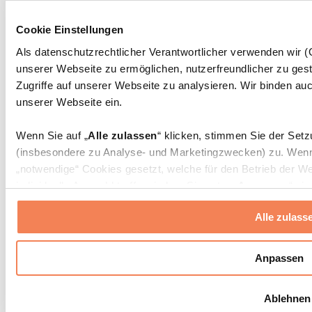
Massagepistolen
Massagegeräte
Cookie Einstellungen
Faszien- und Massagerollen
Weitere Rehabilitationshilfen
Als datenschutzrechtlicher Verantwortlicher verwenden wir
unserer Webseite zu ermöglichen, nutzerfreundlicher zu gest
Taschen & Rucksäcke
Essenstaschen und Meal-Prep-Zubehör
Zugriffe auf unserer Webseite zu analysieren. Wir binden auc
Sporttaschen
unserer Webseite ein.
Rucksäcke
Zubehör nach Aktivität
Wenn Sie auf „
Alle zulassen
“ klicken, stimmen Sie der Set
Laufen
(insbesondere zu Analyse- und Marketingzwecken) zu. Wenn 
Kampfsport
„notwendige“ Cookies gesetzt, welche für den Betrieb der We
Radfahren
individuelle Auswahl treffen, indem Sie unter „
Anpassen
“ ei
Yoga & Pilates
erlauben
“ klicken.
Kältetherapie
Alle zulass
Schwimmen
Wandern
Weitere Informationen über die Verarbeitung Ihrer Daten find
Cookies“ sowie in unserer
Datenschutzerklärung
.
Biohacking
Anpassen
Rotlichttherapie
Wasserfilter und Kannen
Sie können Ihre Einwilligung jederzeit in den
Cookie-Einstel
Ablehnen
widerrufen.
Mehr Info
Nachhaltiger Haushalt