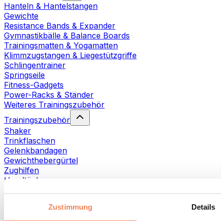
Hanteln & Hantelstangen
Gewichte
Resistance Bands & Expander
Gymnastikbälle & Balance Boards
Trainingsmatten & Yogamatten
Klimmzugstangen & Liegestützgriffe
Schlingentrainer
Springseile
Fitness-Gadgets
Power-Racks & Ständer
Weiteres Trainingszubehör
Trainingszubehör
Shaker
Trinkflaschen
Gelenkbandagen
Gewichthebergürtel
Zughilfen
Handtücher
Fitnesshandschuhe
Weiteres Trainingszubehör
Zustimmung
Details
Rehabilitationshilfen