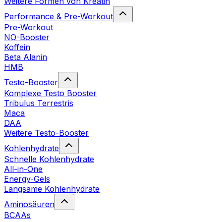
Weitere Formen von Kreatin
Performance & Pre-Workout
Pre-Workout
NO-Booster
Koffein
Beta Alanin
HMB
Testo-Booster
Komplexe Testo Booster
Tribulus Terrestris
Maca
DAA
Weitere Testo-Booster
Kohlenhydrate
Schnelle Kohlenhydrate
All-in-One
Energy-Gels
Langsame Kohlenhydrate
Aminosäuren
BCAAs