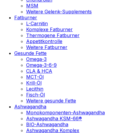
MSM
Weitere Gelenk-Supplements
Fatburner
L-Carnitin
Komplexe Fatburner
Thermogene Fatburner
Appetitkontrolle
Weitere Fatburner
Gesunde Fette
Omega-3
Omega-3-6-9
CLA & HCA
MCT-Öl
Krill-Öl
Lecithin
Fisch-Öl
Weitere gesunde Fette
Ashwagandha
Monokomponenten-Ashwagandha
Ashwagandha KSM-66®
BIO-Ashwagandha
Ashwagandha Komplex