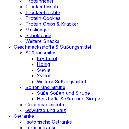
Proteinriegel
Trockenfleisch
Trockenfrüchte
Protein-Cookies
Protein-Chips & Kräcker
Müsliriegel
Schokolade
Weitere Snacks
Geschmacksstoffe & Süßungsmittel
Süßungsmittel
Erythritol
Honig
Stevia
Xylitol
Weitere Süßungsmittel
Soßen und Sirupe
Süße Soßen und Sirupe
Herzhafte Soßen und Sirupe
Geschmacksstoffe
Gewürze und Salz
Getränke
Isotonische Getränke
Fertiggetränke