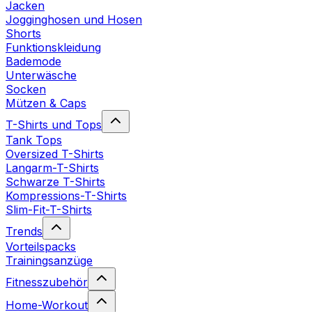
Jacken
Jogginghosen und Hosen
Shorts
Funktionskleidung
Bademode
Unterwäsche
Socken
Mützen & Caps
T-Shirts und Tops
Tank Tops
Oversized T-Shirts
Langarm-T-Shirts
Schwarze T-Shirts
Kompressions-T-Shirts
Slim-Fit-T-Shirts
Trends
Vorteilspacks
Trainingsanzüge
Fitnesszubehör
Home-Workout