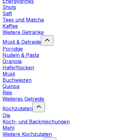
Energydrinks
Shots
Saft
Tees und Matcha
Kaffee
Weitere Getränke
Müsli & Getreide
Porridge
Nudeln & Pasta
Granola
Haferflocken
Müsli
Buchweizen
Quinoa
Reis
Weiteres Getreide
Kochzutaten
Öle
Koch- und Backmischungen
Mehl
Weitere Kochzutaten