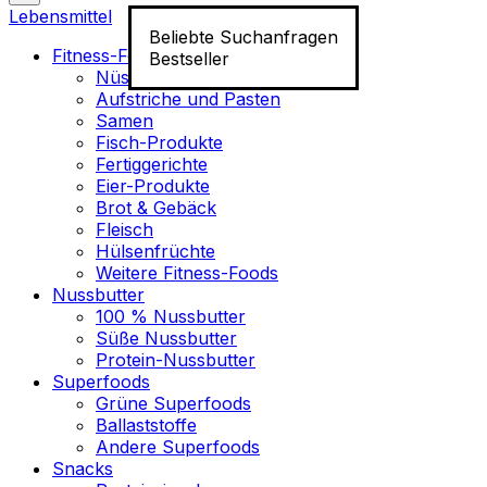
Lebensmittel
Beliebte Suchanfragen
Fitness-Food
Bestseller
Nüsse
Aufstriche und Pasten
Samen
Fisch-Produkte
Fertiggerichte
Eier-Produkte
Brot & Gebäck
Fleisch
Hülsenfrüchte
Weitere Fitness-Foods
Nussbutter
100 % Nussbutter
Süße Nussbutter
Protein-Nussbutter
Superfoods
Grüne Superfoods
Ballaststoffe
Andere Superfoods
Snacks